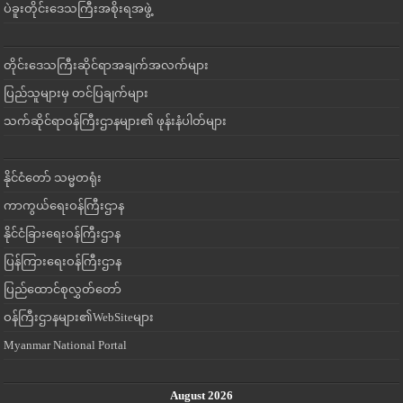
ပဲခူးတိုင်းဒေသကြီးအစိုးရအဖွဲ့
တိုင်းဒေသကြီးဆိုင်ရာအချက်အလက်များ
ပြည်သူများမှ တင်ပြချက်များ
သက်ဆိုင်ရာဝန်ကြီးဌာနများ၏ ဖုန်းနံပါတ်များ
နိုင်ငံတော် သမ္မတရုံး
ကာကွယ်ရေးဝန်ကြီးဌာန
နိုင်ငံခြားရေးဝန်ကြီးဌာန
ပြန်ကြားရေးဝန်ကြီးဌာန
ပြည်ထောင်စုလွှတ်တော်
ဝန်ကြီးဌာနများ၏WebSiteများ
Myanmar National Portal
August 2026