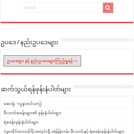
ဥပဒေ / နည်းဥပဒေများ
ဥပဒေများ နှင့် နည်းဥပဒေများကြည့်ရှုရန် >>
ဆက်သွယ်ရန်ဖုန်းနံပါတ်များ
ဆေးရုံ / လူနာတင်ယာဉ်
မီးသတ်စခန်းများ၏ ဖုန်းနံပါတ်များ
ရဲစခန်းဖုန်းနံပါတ်များ
ပဲခူးတိုင်းဒေသကြီးအတွင်းရှိ အမြန်လမ်း မီးသတ်နှင့် ရဲစခန်းဖုန်းနံပါတ်များ