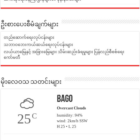
ဦးစားပေးစီမံချက်များ
တည်ဆောက်ရေးလုပ်ငန်းများ
သဘာဝဘေးကယ်ဆယ်ရေးလုပ်ငန်းများ
လယ်ယာမြေနှင့် အခြားမြေများ သိမ်းဆည်းခံရမှုများ ပြန်လည်စီစစ်ရေး
ကော်မတီ
မိုးလေဝသ သတင်းများ
Bago
Overcast Clouds
25
C
humidity: 94%
wind: 2km/h SSW
H 25 • L 25