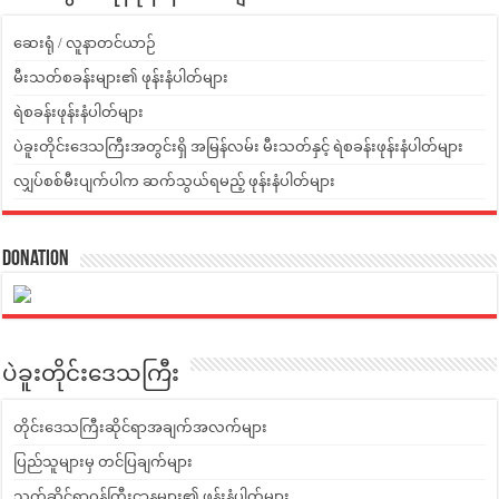
ဆေးရုံ / လူနာတင်ယာဉ်
မီးသတ်စခန်းများ၏ ဖုန်းနံပါတ်များ
ရဲစခန်းဖုန်းနံပါတ်များ
ပဲခူးတိုင်းဒေသကြီးအတွင်းရှိ အမြန်လမ်း မီးသတ်နှင့် ရဲစခန်းဖုန်းနံပါတ်များ
လျှပ်စစ်မီးပျက်ပါက ဆက်သွယ်ရမည့် ဖုန်းနံပါတ်များ
Donation
ပဲခူးတိုင်းဒေသကြီး
တိုင်းဒေသကြီးဆိုင်ရာအချက်အလက်များ
ပြည်သူများမှ တင်ပြချက်များ
သက်ဆိုင်ရာဝန်ကြီးဌာနများ၏ ဖုန်းနံပါတ်များ