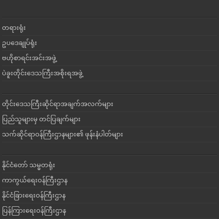
တရားရုံး
ဥပဒေချုပ်ရုံး
ဗဟိုစာရင်းအင်းအဖွဲ့
ပဲခူးတိုင်းဒေသကြီးအစိုးရအဖွဲ့
တိုင်းဒေသကြီးဆိုင်ရာအချက်အလက်များ
ပြည်သူများမှ တင်ပြချက်များ
သက်ဆိုင်ရာဝန်ကြီးဌာနများ၏ ဖုန်းနံပါတ်များ
နိုင်ငံတော် သမ္မတရုံး
ကာကွယ်ရေးဝန်ကြီးဌာန
နိုင်ငံခြားရေးဝန်ကြီးဌာန
ပြန်ကြားရေးဝန်ကြီးဌာန