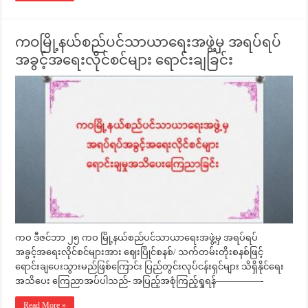
ကဝမြို့နယ်စည်ပင်သာယာရေးအဖွဲ့မှ အရပ်ရပ်
အခွင့်အရေးလိုင်စင်များ ရောင်းချခြင်း
ကဝ ဒီဇင်ဘာ ၂၅ ကဝ မြို့နယ်စည်ပင်သာယာရေးအဖွဲ့မှ အရပ်ရပ်
အခွင့်အရေးလိုင်စင်များအား ဈေးပြိုင်စနစ်/ သက်တမ်းတိုးစနစ်ဖြင့်
ရောင်းချပေးသွားမည်ဖြစ်ကြောင်း ပြည်တွင်းလုပ်ငန်းရှင်များ သိရှိနိုင်ရေး
အသိပေး ကြေညာအပ်ပါသည်- အပြည့်အစုံကြည့်ရှုရန်—————-
Read More »