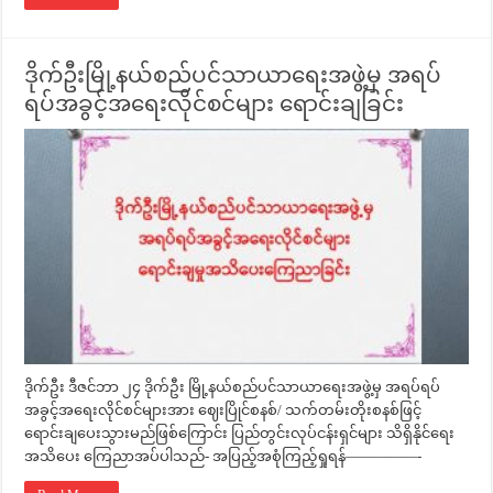
ဒိုက်ဦးမြို့နယ်စည်ပင်သာယာရေးအဖွဲ့မှ အရပ်
ရပ်အခွင့်အရေးလိုင်စင်များ ရောင်းချခြင်း
ဒိုက်ဦး ဒီဇင်ဘာ ၂၄ ဒိုက်ဦး မြို့နယ်စည်ပင်သာယာရေးအဖွဲ့မှ အရပ်ရပ်
အခွင့်အရေးလိုင်စင်များအား ဈေးပြိုင်စနစ်/ သက်တမ်းတိုးစနစ်ဖြင့်
ရောင်းချပေးသွားမည်ဖြစ်ကြောင်း ပြည်တွင်းလုပ်ငန်းရှင်များ သိရှိနိုင်ရေး
အသိပေး ကြေညာအပ်ပါသည်- အပြည့်အစုံကြည့်ရှုရန်—————-