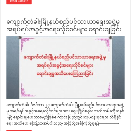
Read More »
ကျောက်တံခါးမြို့နယ်စည်ပင်သာယာရေးအဖွဲ့မှ
အရပ်ရပ်အခွင့်အရေးလိုင်စင်များ ရောင်းချခြင်း
ကျောက်တံခါး ဒီဇင်ဘာ ၂၄ ကျောက်တံခါး မြို့နယ်စည်ပင်သာယာရေးအဖွဲ့
မှ အရပ်ရပ်အခွင့်အရေးလိုင်စင်များအား ဈေးပြိုင်စနစ်/ သက်တမ်းတိုးစနစ်
ဖြင့် ရောင်းချပေးသွားမည်ဖြစ်ကြောင်း ပြည်တွင်းလုပ်ငန်းရှင်များ သိရှိနိုင်
ရေး အသိပေး ကြေညာအပ်ပါသည်- အပြည့်အစုံကြည့်ရှုရန်—————-