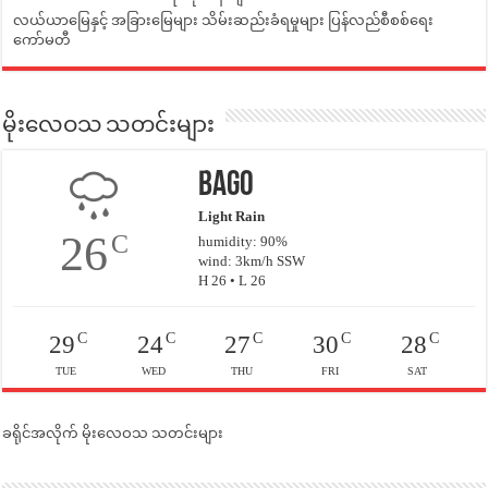
လယ်ယာမြေနှင့် အခြားမြေများ သိမ်းဆည်းခံရမှုများ ပြန်လည်စီစစ်ရေး
ကော်မတီ
မိုးလေဝသ သတင်းများ
Bago
Light Rain
26
C
humidity: 90%
wind: 3km/h SSW
H 26 • L 26
C
C
C
C
C
29
24
27
30
28
TUE
WED
THU
FRI
SAT
ခရိုင်အလိုက် မိုးလေဝသ သတင်းများ