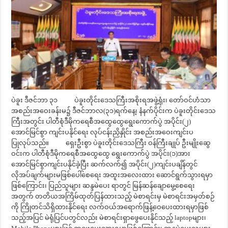
ပဲခူး ဒီဇင်ဘာ ၃၁ ပဲခူးတိုင်းဒေသကြီးအစိုးရအဖွဲ့ရုံး၊ တော်ဝင်ဟံသာ
အစည်းအဝေးခန်းမ၌ ဒီဇင်ဘာလ(၃၁)ရက်နေ့၊ နံနက်ပိုင်းက ပဲခူးတိုင်းဒေသ
ကြီးအတွင်း ပါတီစုံဒီမိုကရေစီအထွေထွေရွေးကောက်ပွဲ အပိုင်း(၂)
အောင်မြင်စွာ ကျင်းပနိုင်ရေး လုပ်ငန်းညှိနှိုင်း အစည်းအဝေးကျင်းပ
ပြုလုပ်သည်။ ရှေးဦးစွာ ပဲခူးတိုင်းဒေသကြီး ဝန်ကြီးချုပ် ဦးမျိုးဆွေ
ဝင်းက ပါတီစုံဒီမိုကရေစီအထွေထွေ ရွေးကောက်ပွဲ အပိုင်း(၁)အား
အောင်မြင်စွာကျင်းပနိုင်ခဲ့ပြီး ဆက်လက်၍ အပိုင်း(၂)ကျင်းပချိန်တွင်
လိုအပ်ချက်များမဖြစ်ပေါ်စေရေး အထူးအလေးထား ဆောင်ရွက်သွားရမှာ
ဖြစ်ကြောင်း၊ ပြည်သူများ ဆန္ဒမဲပေး ရာတွင် မြန်ဆန်ချောမွေ့စေရေး
အတွက် တတိယအကြိမ်ထုတ်ပြန်ထားသည့် မဲစာရင်းမှ မဲစာရင်းအမှတ်စဉ်
ကို ကြိုတင်သိရှိထားနိုင်ရေး လက်ဝယ်အရောက်ဖြန့်ဝေပေးထားရမှာဖြစ်
သည့်အပြင် မဲရုံပြင်ပတွင်လည်း မဲစာရင်းရှာဖွေပေးနိုင်သည့် laptopများ၊