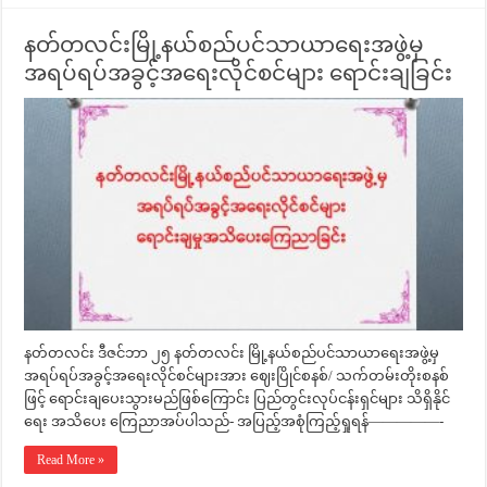
နတ်တလင်းမြို့နယ်စည်ပင်သာယာရေးအဖွဲ့မှ
အရပ်ရပ်အခွင့်အရေးလိုင်စင်များ ရောင်းချခြင်း
နတ်တလင်း ဒီဇင်ဘာ ၂၅ နတ်တလင်း မြို့နယ်စည်ပင်သာယာရေးအဖွဲ့မှ
အရပ်ရပ်အခွင့်အရေးလိုင်စင်များအား ဈေးပြိုင်စနစ်/ သက်တမ်းတိုးစနစ်
ဖြင့် ရောင်းချပေးသွားမည်ဖြစ်ကြောင်း ပြည်တွင်းလုပ်ငန်းရှင်များ သိရှိနိုင်
ရေး အသိပေး ကြေညာအပ်ပါသည်- အပြည့်အစုံကြည့်ရှုရန်—————-
Read More »