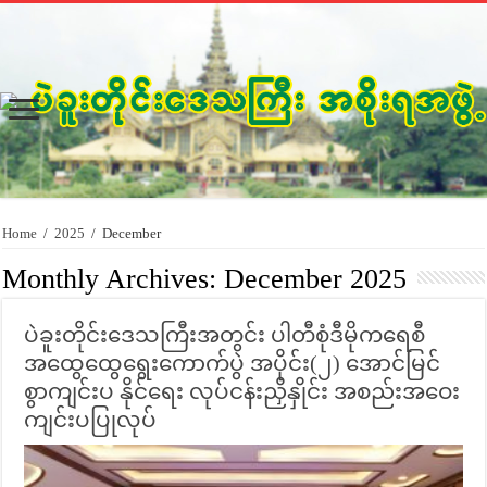
Home
/
2025
/
December
Monthly Archives:
December 2025
ပဲခူးတိုင်းဒေသကြီးအတွင်း ပါတီစုံဒီမိုကရေစီ
အထွေထွေရွေးကောက်ပွဲ အပိုင်း(၂) အောင်မြင်
စွာကျင်းပ နိုင်ရေး လုပ်ငန်းညှိနှိုင်း အစည်းအဝေး
ကျင်းပပြုလုပ်