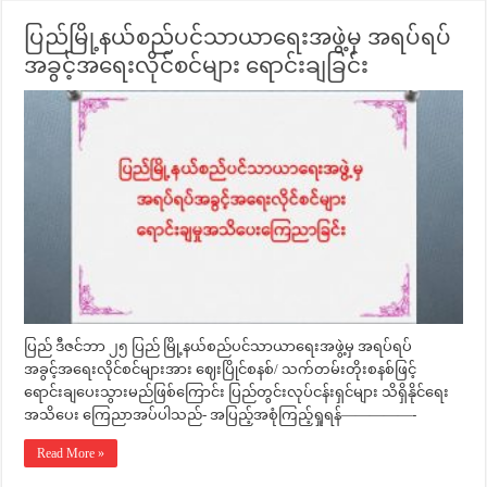
ပြည်မြို့နယ်စည်ပင်သာယာရေးအဖွဲ့မှ အရပ်ရပ်
အခွင့်အရေးလိုင်စင်များ ရောင်းချခြင်း
ပြည် ဒီဇင်ဘာ ၂၅ ပြည် မြို့နယ်စည်ပင်သာယာရေးအဖွဲ့မှ အရပ်ရပ်
အခွင့်အရေးလိုင်စင်များအား ဈေးပြိုင်စနစ်/ သက်တမ်းတိုးစနစ်ဖြင့်
ရောင်းချပေးသွားမည်ဖြစ်ကြောင်း ပြည်တွင်းလုပ်ငန်းရှင်များ သိရှိနိုင်ရေး
အသိပေး ကြေညာအပ်ပါသည်- အပြည့်အစုံကြည့်ရှုရန်—————-
Read More »