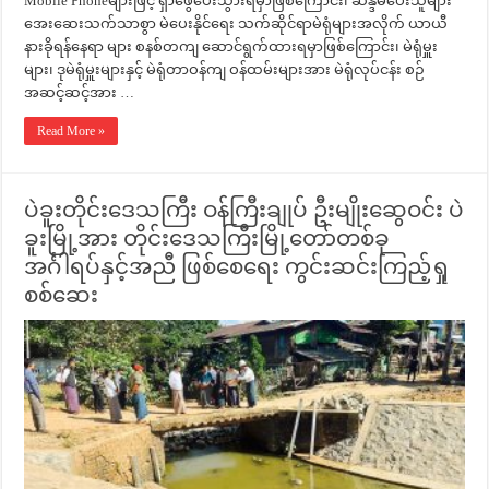
Mobile Phoneများဖြင့် ရှာဖွေပေးသွားရမှာဖြစ်ကြောင်း၊ ဆန္ဒမဲပေးသူများ
အေးဆေးသက်သာစွာ မဲပေးနိုင်ရေး သက်ဆိုင်ရာမဲရုံများအလိုက် ယာယီ
နားခိုရန်နေရာ များ စနစ်တကျ ဆောင်ရွက်ထားရမှာဖြစ်ကြောင်း၊ မဲရုံမှူး
များ၊ ဒုမဲရုံမှူးများနှင့် မဲရုံတာဝန်ကျ ဝန်ထမ်းများအား မဲရုံလုပ်ငန်း စဉ်
အဆင့်ဆင့်အား …
Read More »
ပဲခူးတိုင်းဒေသကြီး ဝန်ကြီးချုပ် ဦးမျိုးဆွေဝင်း ပဲ
ခူးမြို့အား တိုင်းဒေသကြီးမြို့တော်တစ်ခု
အင်္ဂါရပ်နှင့်အညီ ဖြစ်စေရေး ကွင်းဆင်းကြည့်ရှု
စစ်ဆေး