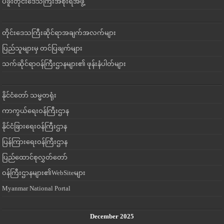
ပဲခူးတိုင်းဒေသကြီးအစိုးရအဖွဲ့
တိုင်းဒေသကြီးဆိုင်ရာအချက်အလက်များ
ပြည်သူများမှ တင်ပြချက်များ
သက်ဆိုင်ရာဝန်ကြီးဌာနများ၏ ဖုန်းနံပါတ်များ
နိုင်ငံတော် သမ္မတရုံး
ကာကွယ်ရေးဝန်ကြီးဌာန
နိုင်ငံခြားရေးဝန်ကြီးဌာန
ပြန်ကြားရေးဝန်ကြီးဌာန
ပြည်ထောင်စုလွှတ်တော်
ဝန်ကြီးဌာနများ၏WebSiteများ
Myanmar National Portal
December 2025