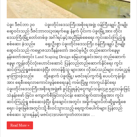
ပဲခူး ဒီဇင်ဘာ ၃၀ ပဲခူးတိုင်းဒေသကြီးအစိုးရအဖွဲ့၊ ဝန်ကြီးချုပ် ဦးမျိုး
ဆွေဝင်းသည် ဒီဇင်ဘာလ(၃၀)ရက်နေ့၊ နံနက် ပိုင်းက ပဲခူးမြို့အား တိုင်း
ဒေသကြီးမြို့တော်တစ်ခု အင်္ဂါရပ်နှင့်အညီဖြစ်စေရေး ကွင်းဆင်းကြည့်ရှု
စစ်ဆေး ခဲ့သည်။ ရှေးဦးစွာ ပဲခူးတိုင်းဒေသကြီး ဝန်ကြီးချုပ် ဦးမျိုး
ဆွေဝင်းသည် ကမ္ဘောဇသာဒီနန်းတော် အဝင်မုခ်ဦး တည်ဆောက်နေမှု၊
နန်းတော်အတွင်း Land Scaping Design မြေယာရှုခင်းအလှ တည်ဆောက်
နေမှု၊ ကျွန်းတိုင်လုံးဟောင်းဆောင် ပြန်လည်တည်ဆောက်နိုင်ရေး ကွင်း
ဆင်းကြည့်ရှုစစ်ဆေးခဲ့ပြီး တာဝန်ရှိသူ များအား လိုအပ်သည်များ လမ်းညွှန်
မှာကြားခဲ့သည်။ ထို့နောက် ပဲခူးမြို့၊ မဇင်းရပ်ကွက်ရှိ ပေပင်ကုန်းရိုး
အား ရေစီးရေလာကောင်းမွန်စေရေးနှင့် ကမ်းပြိုမှု ကာကွယ်နိုင်ရေး
ပဲခူးတိုင်းဒေသကြီးအစိုးရအဖွဲ့၏ ခွင့်ပြုရန်ပုံငွေကျပ်သန်း(၄၉.၅၉)သန်းဖြင့်
သဲနုန်းဖော် ခြင်း၊ ကျောက်စီခြင်းလုပ်ငန်း ဆောင်ရွက်ထားရှိမှုအား ကွင်း
ဆင်းကြည့်ရှု စစ်ဆေးခဲ့ပြီး ‌ရိုးချောင်းအတွင်း အမှိုက်များပိတ်ဆို့မှုမရှိစေ
ရေး၊ ပဲခူးမြစ်အတွင်းသို့ စီးဝင်သွားသည့် ရေထွက်ပေါက်များ ပြန်လည်
စစ်ဆေး သွားရန်နှင့် မဇင်း(၁)လမ်းကူးတံတားအား …
Read More »