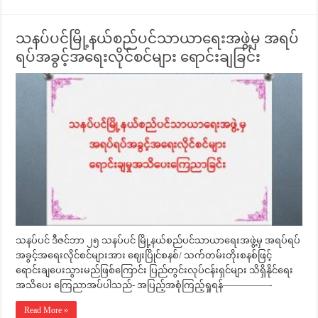
သနပ်ပင်မြို့နယ်စည်ပင်သာယာရေးအဖွဲ့မှ အရပ်
ရပ်အခွင့်အရေးလိုင်စင်များ ရောင်းချခြင်း
သနပ်ပင် ဒီဇင်ဘာ ၂၅ သနပ်ပင် မြို့နယ်စည်ပင်သာယာရေးအဖွဲ့မှ အရပ်ရပ်
အခွင့်အရေးလိုင်စင်များအား ဈေးပြိုင်စနစ်/ သက်တမ်းတိုးစနစ်ဖြင့်
ရောင်းချပေးသွားမည်ဖြစ်ကြောင်း ပြည်တွင်းလုပ်ငန်းရှင်များ သိရှိနိုင်ရေး
အသိပေး ကြေညာအပ်ပါသည်- အပြည့်အစုံကြည့်ရှုရန်—————-
Read More »