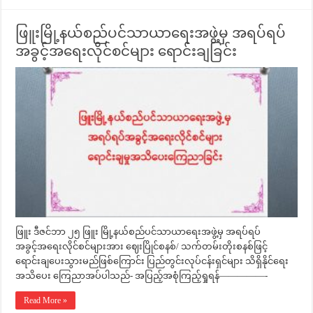
ဖြူးမြို့နယ်စည်ပင်သာယာရေးအဖွဲ့မှ အရပ်ရပ်
အခွင့်အရေးလိုင်စင်များ ရောင်းချခြင်း
ဖြူး ဒီဇင်ဘာ ၂၅ ဖြူး မြို့နယ်စည်ပင်သာယာရေးအဖွဲ့မှ အရပ်ရပ်
အခွင့်အရေးလိုင်စင်များအား ဈေးပြိုင်စနစ်/ သက်တမ်းတိုးစနစ်ဖြင့်
ရောင်းချပေးသွားမည်ဖြစ်ကြောင်း ပြည်တွင်းလုပ်ငန်းရှင်များ သိရှိနိုင်ရေး
အသိပေး ကြေညာအပ်ပါသည်- အပြည့်အစုံကြည့်ရှုရန်—————-
Read More »