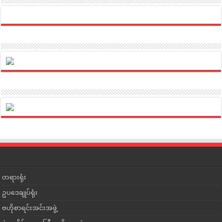
တရားရုံး
ဥပဒေချုပ်ရုံး
ဗဟိုစာရင်းအင်းအဖွဲ့