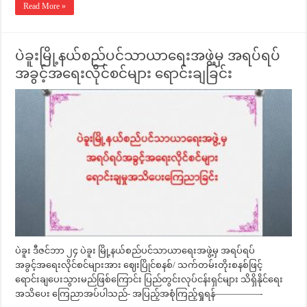
Read More »
ပဲခူးမြို့နယ်စည်ပင်သာယာရေးအဖွဲ့မှ အရပ်ရပ်
အခွင့်အရေးလိုင်စင်များ ရောင်းချခြင်း
ပဲခူး ဒီဇင်ဘာ ၂၄ ပဲခူး မြို့နယ်စည်ပင်သာယာရေးအဖွဲ့မှ အရပ်ရပ်
အခွင့်အရေးလိုင်စင်များအား ဈေးပြိုင်စနစ်/ သက်တမ်းတိုးစနစ်ဖြင့်
ရောင်းချပေးသွားမည်ဖြစ်ကြောင်း ပြည်တွင်းလုပ်ငန်းရှင်များ သိရှိနိုင်ရေး
အသိပေး ကြေညာအပ်ပါသည်- အပြည့်အစုံကြည့်ရှုရန်—————-