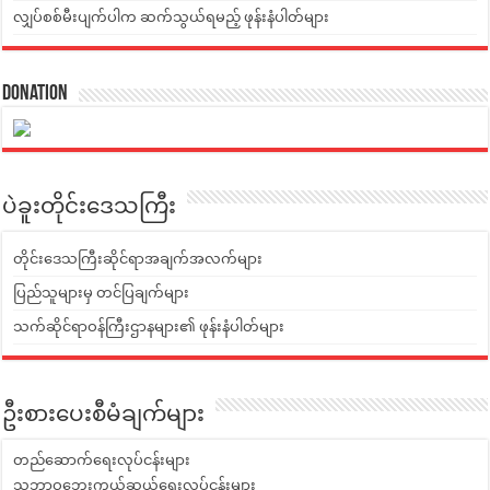
လျှပ်စစ်မီးပျက်ပါက ဆက်သွယ်ရမည့် ဖုန်းနံပါတ်များ
Donation
ပဲခူးတိုင်းဒေသကြီး
တိုင်းဒေသကြီးဆိုင်ရာအချက်အလက်များ
ပြည်သူများမှ တင်ပြချက်များ
သက်ဆိုင်ရာဝန်ကြီးဌာနများ၏ ဖုန်းနံပါတ်များ
ဦးစားပေးစီမံချက်များ
တည်ဆောက်ရေးလုပ်ငန်းများ
သဘာဝဘေးကယ်ဆယ်ရေးလုပ်ငန်းများ