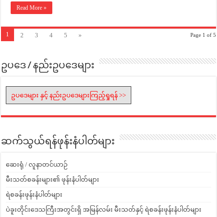
Read More »
1
2
3
4
5
»
Page 1 of 5
ဥပဒေ / နည်းဥပဒေများ
ဥပဒေများ နှင့် နည်းဥပဒေများကြည့်ရှုရန် >>
ဆက်သွယ်ရန်ဖုန်းနံပါတ်များ
ဆေးရုံ / လူနာတင်ယာဉ်
မီးသတ်စခန်းများ၏ ဖုန်းနံပါတ်များ
ရဲစခန်းဖုန်းနံပါတ်များ
ပဲခူးတိုင်းဒေသကြီးအတွင်းရှိ အမြန်လမ်း မီးသတ်နှင့် ရဲစခန်းဖုန်းနံပါတ်များ