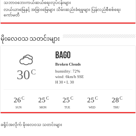
သဘာဝဘေးကယ်ဆယ်ရေးလုပ်ငန်းများ
လယ်ယာမြေနှင့် အခြားမြေများ သိမ်းဆည်းခံရမှုများ ပြန်လည်စီစစ်ရေး
ကော်မတီ
မိုးလေဝသ သတင်းများ
Bago
Broken Clouds
30
C
humidity: 72%
wind: 6km/h SSE
H 30 • L 30
C
C
C
C
C
26
25
25
25
28
SUN
MON
TUE
WED
THU
ခရိုင်အလိုက် မိုးလေဝသ သတင်းများ