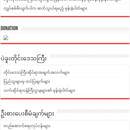
လျှပ်စစ်မီးပျက်ပါက ဆက်သွယ်ရမည့် ဖုန်းနံပါတ်များ
Donation
ပဲခူးတိုင်းဒေသကြီး
တိုင်းဒေသကြီးဆိုင်ရာအချက်အလက်များ
ပြည်သူများမှ တင်ပြချက်များ
သက်ဆိုင်ရာဝန်ကြီးဌာနများ၏ ဖုန်းနံပါတ်များ
ဦးစားပေးစီမံချက်များ
တည်ဆောက်ရေးလုပ်ငန်းများ