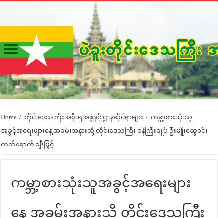
Home
/
တိုင်းဒေသကြီးအစိုးရအဖွဲ့နှင့် ဌာနဆိုင်ရာများ
/
ကမ္ဘာ့စားသုံးသူ
အခွင့်အရေးများနေ့ အခမ်းအနားသို့ တိုင်းဒေသကြီး ဝန်ကြီးချုပ် ဦးမျိုးဆွေဝင်း
တက်ရောက် ချီးမြှင့်
ကမ္ဘာ့စားသုံးသူအခွင့်အရေးများ
နေ့ အခမ်းအနားသို့ တိုင်းဒေသကြီး