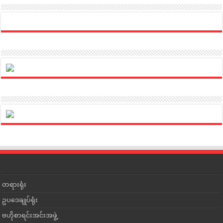
တရားရုံး
ဥပဒေချုပ်ရုံး
ဗဟိုစာရင်းအင်းအဖွဲ့