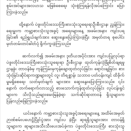
စွမ်းအင်များအလဟသ မဖြစ်စေရေး သုံးစွဲကြရန်လိုအပ်ကြောင်း ပြော
ကြားခဲ့သည်။
ထို့နောက် ပဲခူးတိုင်းဒေသကြီးစားသုံးသူရေးရာဦးစီးဌာန၊ ညွှန်ကြား
ရေးမှူးက ကမ္ဘာ့စားသုံးသူအခွင့် အရေးများနေ့ အခမ်းအနား ကျင်းပရ
ခြင်း၏ ရည်ရွယ်ချက်အား ဆွေးနွေးပြောကြားခဲ့ပြီး အမှတ်တရ စုပေါင်း
မှတ်တမ်းတင်ဓါတ်ပုံ ရိုက်ကူးခဲ့ကြသည်။
ဆက်လက်၍ အခမ်းအနား ဒုတိယအပိုင်းအား ကျင်းပပြုလုပ်ရာ
ပဲခူးတိုင်းဒေသကြီးစားသုံးသူရေးရာ ဦးစီးဌာန၊ ထုတ်ကုန်လုံခြုံစိတ်ချရမှု
ဌာနခွဲ၊ တာဝန်ခံမှ ကုန်ကြမ်းမှကုန်ချောထုတ်လုပ်ခြင်း၊‌ ရောင်းချခြင်း၊ စား
သုံးခြင်းဆိုင်ရာကဏ္ဍများတွင် လူ၊ တိရစ္ဆာန်၊ သဘာဝ ပတ်ဝန်းကျင် ထိခိုက်
မှုမရှိစေရေး သတ်မှတ်ချက် များအား ဆွေးနွေးပြောကြားသည်။ ၎င်း
နောက် တက်ရောက်လာသည့် စားသောက်ကုန်ထုတ်လုပ်ခြင်း လုပ်ငန်းရှင်
များက သိလိုသည်များမေးမြန်ခဲ့ရာ သက်ဆိုင်ရာတာဝန် ရှိသူများက
ပြန်လည်ဖြေကြားခဲ့သည်။
ယင်းနောက် ကမ္ဘာ့စားသုံးသူအခွင့်အရေးများနေ့ အထိမ်းအမှတ်
ဉာဏ်စမ်းပဟေဠိပြိုင်ပွဲအား ကျင်းပ ခဲ့ပြီး ဆုရရှိသူများအား တာဝန်ရှိ
သူများက ဆုများအသီးသီးပေးအပ်ခဲ့ကာ ပဲခူးတိုင်းဒေသကြီး စားသုံးသူ