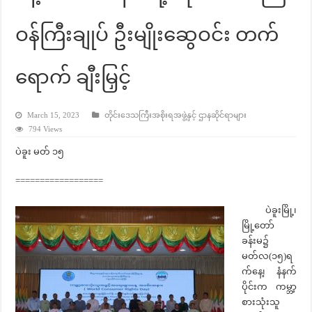
ဝန်ကြီးချုပ် ဦးမျိုးဆွေဝင်း တက်
ရောက် ချီးမြှင့်
March 15, 2023
တိုင်းဒေသကြီးအစိုးရအဖွဲ့နှင့် ဌာနဆိုင်ရာများ
794 Views
ပဲခူး မတ် ၁၅
==================
ပဲခူးမြို့၊
မြို့တော်
ခန်းမ၌
မတ်လ(၁၅)ရ
က်နေ့၊ နံနက်
ပိုင်းက ကမ္ဘာ့
စားသုံးသူ