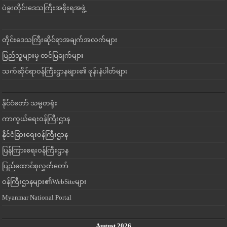
ပဲခူးတိုင်းဒေသကြီးအစိုးရအဖွဲ့
တိုင်းဒေသကြီးဆိုင်ရာအချက်အလက်များ
ပြည်သူများမှ တင်ပြချက်များ
သက်ဆိုင်ရာဝန်ကြီးဌာနများ၏ ဖုန်းနံပါတ်များ
နိုင်ငံတော် သမ္မတရုံး
ကာကွယ်ရေးဝန်ကြီးဌာန
နိုင်ငံခြားရေးဝန်ကြီးဌာန
ပြန်ကြားရေးဝန်ကြီးဌာန
ပြည်ထောင်စုလွှတ်တော်
ဝန်ကြီးဌာနများ၏WebSiteများ
Myanmar National Portal
August 2026