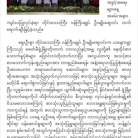
အခွင့်အရေး
များနေ့
အခမ်းအနား
ကျင်းပပြုလုပ်ခဲ့ရာ တိုင်းဒေသကြီး ဝန်ကြီးချုပ် ဦးမျိုးဆွေဝင်း တက်
ရောက်ချီးမြှင့်ခဲ့သည်။
ရှေးဦးစွာ တိုင်းဒေသကြီး ဝန်ကြီးချုပ် ဦးမျိုးဆွေဝင်းက ယနေ့ကမ္ဘာ
ကြီးသည် ခေတ်မီဖွံ့ဖြိုးတိုးတက် လာသည်နှင့်အမျှ လူတို့၏ နေထိုင်စား
သောက်မှုပုံစံများ ပြောင်းလဲတိုးတက်လာပြီး အလွယ်တကူ အသင့်စား
စားသောက်ကုန်ပစ္စည်းများအား တာရှည်ခံစေရန်၊ အနံ့အရသာပြည့်စုံစေရန်
ဦးစားပေးကာ တရားမဝင်ဓာတု ဆေးဝါးများ၊ အခွင့်မပြုသည့် ဓာတု
ဆိုးဆေးများ အသုံးပြုထုတ်လုပ်လာသဖြင့် စားသုံးသူပြည်သူများ အရွယ်
မတိုင်မီ ရောဂါစွဲကပ်ခြင်းနှင့် နာတာရှည်ရောဂါများ ဖြစ်ပွားမှုတိုးတက်လာ
ပြီး လူစွမ်းအား အရင်းအမြစ်များ ပျက်စီးဆုံးမှုကြောင့် နိုင်ငံတော်၏ ဖွံ့ဖြိုး
တိုးတက်ရေးကိုပါ ထိခိုက်လာကြောင်း၊ စီးပွားရေး လုပ်ငန်းရှင်တစ်ချို့၏
ဝိသမလောဘကြောင့် စားသုံးသူပြည်သူများ ဘေးအန္တရာယ်ဖြစ်ပွားမှုကို
ကာကွယ်ရန် အတွက် စားသုံးသူကာကွယ်ရေးဥပဒေများကို ပြဌာန်းရခြင်း
ဖြစ်ကြောင်း၊ ယနေ့ လူဦးရေ တိုးတက်များပြား လာသည်နှင့်အမျှ စွမ်းအင်
ဆိုင်ရာ ဝန်ဆောင်မှုများကို အသုံးပြုမှုများပြားလာခြင်းနှင့်အတူ သန့်ရှင်း
သော စွမ်းအင်ကို အသွင်ကူးပြောင်းသုံးစွဲကြခြင်းဖြင့် စားသုံးကဏ္ဍ မြှင့်တင်
ပေးရာရောက်သဖြင့် သန့်ရှင်းသော စွမ်းအင်ပြောင်းလဲသုံးစွဲခြင်းနှင့်အတူ