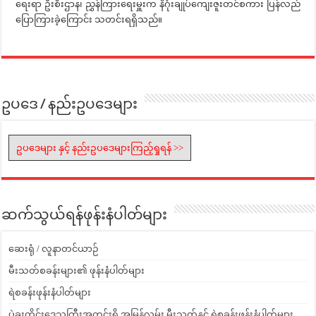
ရေးရာ ဦးစီးဌာန၊ ညွှန်ကြားရေးမှူးက နိဂုံးချုပ်ကျေးဇူးတင်စကား ပြန်လည်
ပြောကြားခဲ့ကြောင်း သတင်းရရှိသည်။
ဥပဒေ / နည်းဥပဒေများ
ဥပဒေများ နှင့် နည်းဥပဒေများကြည့်ရှုရန် >>
ဆက်သွယ်ရန်ဖုန်းနံပါတ်များ
ဆေးရုံ / လူနာတင်ယာဉ်
မီးသတ်စခန်းများ၏ ဖုန်းနံပါတ်များ
ရဲစခန်းဖုန်းနံပါတ်များ
ပဲခူးတိုင်းဒေသကြီးအတွင်းရှိ အမြန်လမ်း မီးသတ်နှင့် ရဲစခန်းဖုန်းနံပါတ်များ