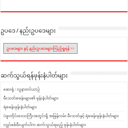
ဥပဒေ / နည်းဥပဒေများ
ဥပဒေများ နှင့် နည်းဥပဒေများကြည့်ရှုရန် >>
ဆက်သွယ်ရန်ဖုန်းနံပါတ်များ
ဆေးရုံ / လူနာတင်ယာဉ်
မီးသတ်စခန်းများ၏ ဖုန်းနံပါတ်များ
ရဲစခန်းဖုန်းနံပါတ်များ
ပဲခူးတိုင်းဒေသကြီးအတွင်းရှိ အမြန်လမ်း မီးသတ်နှင့် ရဲစခန်းဖုန်းနံပါတ်များ
လျှပ်စစ်မီးပျက်ပါက ဆက်သွယ်ရမည့် ဖုန်းနံပါတ်များ