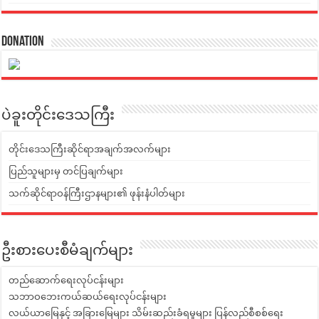
Donation
ပဲခူးတိုင်းဒေသကြီး
တိုင်းဒေသကြီးဆိုင်ရာအချက်အလက်များ
ပြည်သူများမှ တင်ပြချက်များ
သက်ဆိုင်ရာဝန်ကြီးဌာနများ၏ ဖုန်းနံပါတ်များ
ဦးစားပေးစီမံချက်များ
တည်ဆောက်ရေးလုပ်ငန်းများ
သဘာဝဘေးကယ်ဆယ်ရေးလုပ်ငန်းများ
လယ်ယာမြေနှင့် အခြားမြေများ သိမ်းဆည်းခံရမှုများ ပြန်လည်စီစစ်ရေး