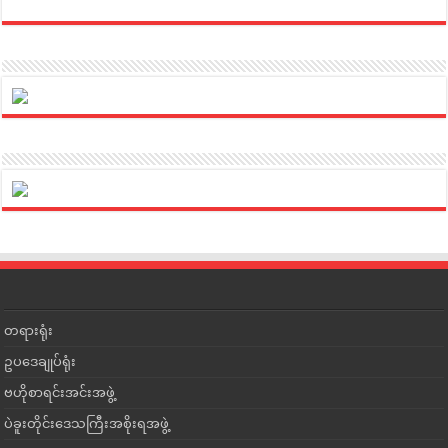
တရားရုံး
ဥပဒေချုပ်ရုံး
ဗဟိုစာရင်းအင်းအဖွဲ့
ပဲခူးတိုင်းဒေသကြီးအစိုးရအဖွဲ့