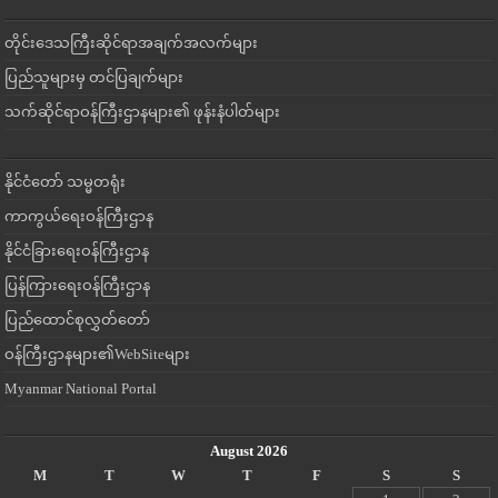
တိုင်းဒေသကြီးဆိုင်ရာအချက်အလက်များ
ပြည်သူများမှ တင်ပြချက်များ
သက်ဆိုင်ရာဝန်ကြီးဌာနများ၏ ဖုန်းနံပါတ်များ
နိုင်ငံတော် သမ္မတရုံး
ကာကွယ်ရေးဝန်ကြီးဌာန
နိုင်ငံခြားရေးဝန်ကြီးဌာန
ပြန်ကြားရေးဝန်ကြီးဌာန
ပြည်ထောင်စုလွှတ်တော်
ဝန်ကြီးဌာနများ၏WebSiteများ
Myanmar National Portal
August 2026
M
T
W
T
F
S
S