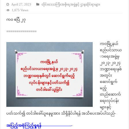
April 27, 2023
တိုင်းဒေသကြီးအစိုးရအဖွဲ့နှင့် ဌာနဆိုင်ရာများ
1,675 Views
ကဝ ဧပြီ ၂၇
===============
ကဝမြို့နယ်
စည်ပင်သာယ
ာရေးအဖွဲ့မှ
၂၀၂၃-၂၀၂၄
ဘဏ္ဍာရေးနှစ်
အတွင်း
ဆောင်ရွက်
မည့်
တည်ဆောက်
ရေးလုပ်ငန်း
များနှင့်
ပတ်သက်၍ တင်ဒါခေါ်ယူနေမှုအား သိရှိနိုင်ပါရန် အသိပေးအပ်ပါသည်-
အပြည့်အစုံကြည့်ရှုရန်————————-