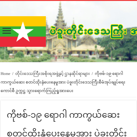
Home
/
တိုင်းဒေသကြီးအစိုးရအဖွဲ့နှင့် ဌာနဆိုင်ရာများ
/
ကိုဗစ်-၁၉ ရောဂါ
ကာကွယ်ဆေး စတင်ထိုးနှံပေးနေမှုအား ပဲခူးတိုင်းဒေသကြီးစီမံအုပ်ချုပ်ရေး
ကောင်စီ ဥက္ကဋ္ဌ သွားရောက်ကြည့်ရှုအားပေး
ကိုဗစ်-၁၉ ရောဂါ ကာကွယ်ဆေး
စတင်ထိုးနှံပေးနေမှုအား ပဲခူးတိုင်း