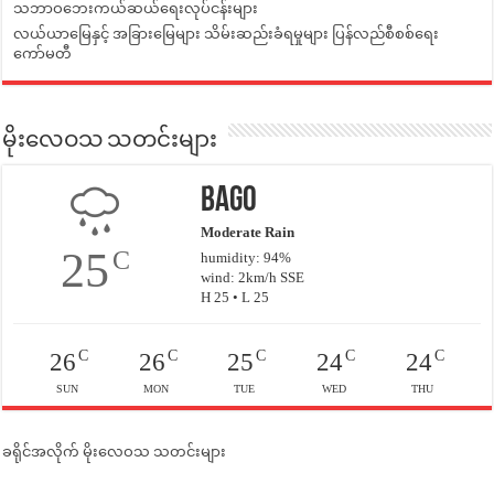
သဘာဝဘေးကယ်ဆယ်ရေးလုပ်ငန်းများ
လယ်ယာမြေနှင့် အခြားမြေများ သိမ်းဆည်းခံရမှုများ ပြန်လည်စီစစ်ရေး
ကော်မတီ
မိုးလေဝသ သတင်းများ
Bago
Moderate Rain
25
C
humidity: 94%
wind: 2km/h SSE
H 25 • L 25
C
C
C
C
C
26
26
25
24
24
SUN
MON
TUE
WED
THU
ခရိုင်အလိုက် မိုးလေဝသ သတင်းများ