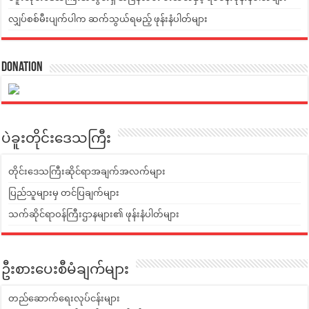
လျှပ်စစ်မီးပျက်ပါက ဆက်သွယ်ရမည့် ဖုန်းနံပါတ်များ
Donation
ပဲခူးတိုင်းဒေသကြီး
တိုင်းဒေသကြီးဆိုင်ရာအချက်အလက်များ
ပြည်သူများမှ တင်ပြချက်များ
သက်ဆိုင်ရာဝန်ကြီးဌာနများ၏ ဖုန်းနံပါတ်များ
ဦးစားပေးစီမံချက်များ
တည်ဆောက်ရေးလုပ်ငန်းများ