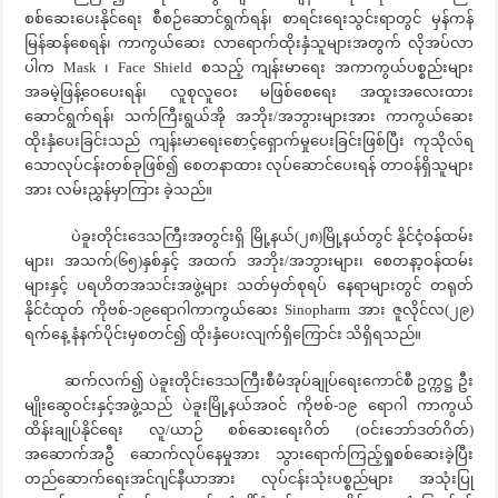
စစ်ဆေးပေးနိုင်ရေး စီစဉ်ဆောင်ရွက်ရန်၊ စာရင်းရေးသွင်းရာတွင် မှန်ကန်
မြန်ဆန်စေရန်၊ ကာကွယ်ဆေး လာရောက်ထိုးနှံသူများအတွက် လိုအပ်လာ
ပါက Mask ၊ Face Shield စသည့် ကျန်းမာရေး အကာကွယ်ပစ္စည်းများ
အခမဲ့ဖြန့်ဝေပေးရန်၊ လူစုလူဝေး မဖြစ်စေရေး အထူးအလေးထား
ဆောင်ရွက်ရန်၊ သက်ကြီးရွယ်အို အဘိုး/အဘွားများအား ကာကွယ်ဆေး
ထိုးနှံပေးခြင်းသည် ကျန်းမာရေးစောင့်ရှောက်မှုပေးခြင်းဖြစ်ပြီး ကုသိုလ်ရ
သောလုပ်ငန်းတစ်ခုဖြစ်၍ စေတနာထား လုပ်ဆောင်ပေးရန် တာဝန်ရှိသူများ
အား လမ်းညွှန်မှာကြား ခဲ့သည်။
ပဲခူးတိုင်းဒေသကြီးအတွင်းရှိ မြို့နယ်(၂၈)မြို့နယ်တွင် နိုင်ငံ့ဝန်ထမ်း
များ၊ အသက်(၆၅)နှစ်နှင့် အထက် အဘိုး/အဘွားများ၊ စေတနာ့ဝန်ထမ်း
များနှင့် ပရဟိတအသင်းအဖွဲ့များ သတ်မှတ်စုရပ် နေရာများတွင် တရုတ်
နိုင်ငံထုတ် ကိုဗစ်-၁၉ရောဂါကာကွယ်ဆေး Sinopharm အား ဇူလိုင်လ(၂၉)
ရက်နေ့ နံနက်ပိုင်းမှစတင်၍ ထိုးနှံပေးလျက်ရှိကြောင်း သိရှိရသည်။
ဆက်လက်၍ ပဲခူးတိုင်းဒေသကြီးစီမံအုပ်ချုပ်ရေးကောင်စီ ဥက္ကဋ္ဌ ဦး
မျိုးဆွေဝင်းနှင့်အဖွဲ့သည် ပဲခူးမြို့နယ်အဝင် ကိုဗစ်-၁၉ ရောဂါ ကာကွယ်
ထိန်းချုပ်နိုင်ရေး လူ/ယာဉ် စစ်ဆေးရေးဂိတ် (ဝင်းဘော်ဒတ်ဂိတ်)
အဆောက်အဦ ဆောက်လုပ်နေမှုအား သွားရောက်ကြည့်ရှုစစ်ဆေးခဲ့ပြီး
တည်ဆောက်ရေးအင်ဂျင်နီယာအား လုပ်ငန်းသုံးပစ္စည်များ အသုံးပြု