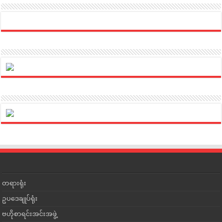
တရားရုံး
ဥပဒေချုပ်ရုံး
ဗဟိုစာရင်းအင်းအဖွဲ့