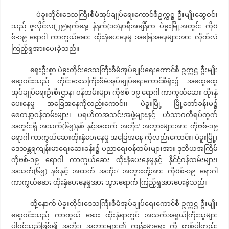
ပဲခူးတိုင်းဒေသကြီးစီမံအုပ်ချုပ်ရေးကောင်စီဥက္ကဋ္ဌ ဦးမျိုးဆွေဝင်း
သည် ဇူလိုင်လ(၂၉)ရက်နေ့၊ နံနက်(၁၀)နာရီအချိန်က ပဲခူးမြို့အတွင်း ကိုဗ
စ်-၁၉ ရောဂါ ကာကွယ်ဆေး ထိုးနှံပေးနေမှု အခြေအနေများအား လိုက်လံ
ကြည့်ရှုအားပေးခဲ့သည်။
ရှေးဦးစွာ ပဲခူးတိုင်းဒေသကြီးစီမံအုပ်ချုပ်ရေးကောင်စီ ဥက္ကဋ္ဌ ဦးမျိုး
ဆွေဝင်းသည် တိုင်းဒေသကြီးစီမံအုပ်ချုပ်ရေးကောင်စီရုံး၌ အထွေထွေ
အုပ်ချုပ်ရေးဦးစီးဌာန၊ ဝန်ထမ်းများ ကိုဗစ်-၁၉ ရောဂါ ကာကွယ်ဆေး ထိုးနှံ
ပေးနေမှု အခြေအနေကိုလည်းကောင်း၊ ပဲခူးမြို့ မြို့တော်ခန်းမ၌
စေတနာ့ဝန်ထမ်းများ၊ ပရဟိတအသင်းအဖွဲ့များနှင့် ဟံသာဝတီရပ်ကွက်
အတွင်းရှိ အသက်(၆၅)နှစ် နှင့်အထက် အဘိုး/ အဘွားများအား ကိုဗစ်-၁၉
ရောဂါ ကာကွယ်ဆေးထိုးနှံပေးနေမှု အခြေအနေ ကိုလည်းကောင်း၊ ပဲခူးမြို့၊
ဒေသန္တရကျန်းမာရေးဆေးခန်း၌ ပညာရေးဝန်ထမ်းများအား ဒုတိယအကြိမ်
ကိုဗစ်-၁၉ ရောဂါ ကာကွယ်ဆေး ထိုးနှံပေးနေမှုနှင့် နိုင်ငံ့ဝန်ထမ်းများ၊
အသက်(၆၅) နှစ်နှင့် အထက် အဘိုး/ အဘွားတို့အား ကိုဗစ်-၁၉ ရောဂါ
ကာကွယ်ဆေး ထိုးနှံပေးနေမှုအား သွားရောက် ကြည့်ရှုအားပေးခဲ့သည်။
ထို့နောက် ပဲခူးတိုင်းဒေသကြီးစီမံအုပ်ချုပ်ရေးကောင်စီ ဥက္ကဋ္ဌ ဦးမျိုး
ဆွေဝင်းသည် ကာကွယ် ဆေး ထိုးနှံရာတွင် အသက်အရွယ်ကြီးသူများ
ပါဝင်သည်ဖြစ်၍ အဘိုး၊ အဘွားများ၏ ကျန်းမာရေး ကို တစ်ပါတည်း