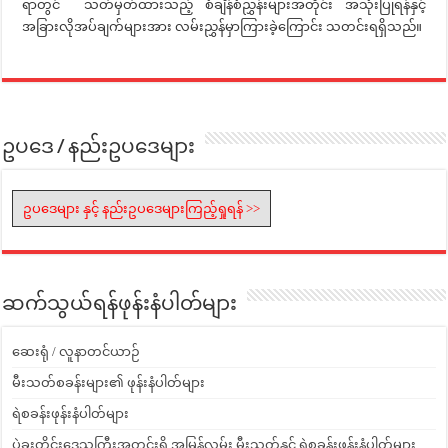
ရာတွင် သတ်မှတ်ထားသည့် စံချိန်စံညွှန်းများအတိုင်း အသုံးပြုရန်နှင့်
အခြားလိုအပ်ချက်များအား လမ်းညွှန်မှာကြားခဲ့ကြောင်း သတင်းရရှိသည်။
ဥပဒေ / နည်းဥပဒေများ
ဥပဒေများ နှင့် နည်းဥပဒေများကြည့်ရှုရန် >>
ဆက်သွယ်ရန်ဖုန်းနံပါတ်များ
ဆေးရုံ / လူနာတင်ယာဉ်
မီးသတ်စခန်းများ၏ ဖုန်းနံပါတ်များ
ရဲစခန်းဖုန်းနံပါတ်များ
ပဲခူးတိုင်းဒေသကြီးအတွင်းရှိ အမြန်လမ်း မီးသတ်နှင့် ရဲစခန်းဖုန်းနံပါတ်များ