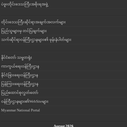
ပဲခူးတိုင်းဒေသကြီးအစိုးရအဖွဲ့
တိုင်းဒေသကြီးဆိုင်ရာအချက်အလက်များ
ပြည်သူများမှ တင်ပြချက်များ
သက်ဆိုင်ရာဝန်ကြီးဌာနများ၏ ဖုန်းနံပါတ်များ
နိုင်ငံတော် သမ္မတရုံး
ကာကွယ်ရေးဝန်ကြီးဌာန
နိုင်ငံခြားရေးဝန်ကြီးဌာန
ပြန်ကြားရေးဝန်ကြီးဌာန
ပြည်ထောင်စုလွှတ်တော်
ဝန်ကြီးဌာနများ၏WebSiteများ
Myanmar National Portal
August 2026