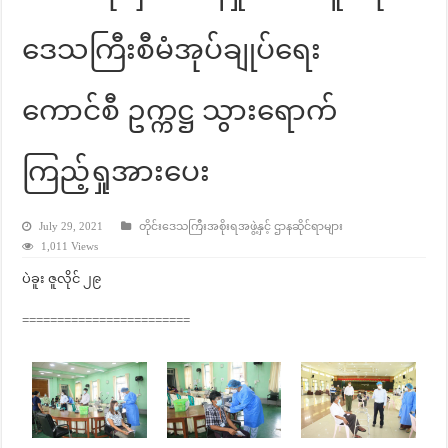
ဒေသကြီးစီမံအုပ်ချုပ်ရေး
ကောင်စီ ဥက္ကဋ္ဌ သွားရောက်
ကြည့်ရှုအားပေး
July 29, 2021
တိုင်းဒေသကြီးအစိုးရအဖွဲ့နှင့် ဌာနဆိုင်ရာများ
1,011 Views
ပဲခူး ဇူလိုင် ၂၉
========================