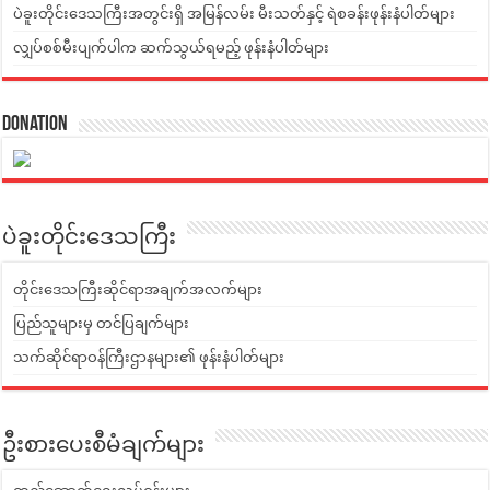
ပဲခူးတိုင်းဒေသကြီးအတွင်းရှိ အမြန်လမ်း မီးသတ်နှင့် ရဲစခန်းဖုန်းနံပါတ်များ
လျှပ်စစ်မီးပျက်ပါက ဆက်သွယ်ရမည့် ဖုန်းနံပါတ်များ
Donation
ပဲခူးတိုင်းဒေသကြီး
တိုင်းဒေသကြီးဆိုင်ရာအချက်အလက်များ
ပြည်သူများမှ တင်ပြချက်များ
သက်ဆိုင်ရာဝန်ကြီးဌာနများ၏ ဖုန်းနံပါတ်များ
ဦးစားပေးစီမံချက်များ