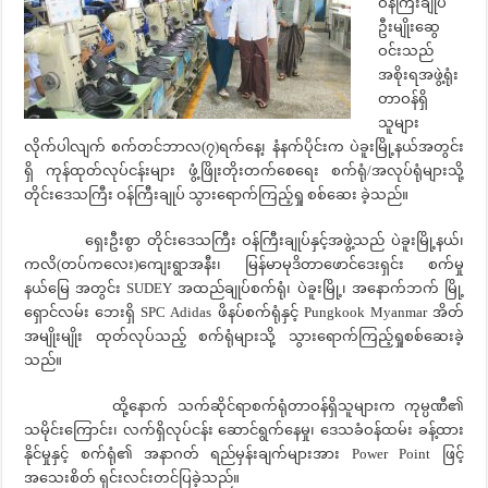
ဝန်ကြီးချုပ်
ဦးမျိုးဆွေ
ဝင်းသည်
အစိုးရအဖွဲ့ရုံး
တာဝန်ရှိ
သူများ
လိုက်ပါလျက် စက်တင်ဘာလ(၇)ရက်နေ့၊ နံနက်ပိုင်းက ပဲခူးမြို့နယ်အတွင်း
ရှိ ကုန်ထုတ်လုပ်ငန်းများ ဖွံ့ဖြိုးတိုးတက်စေရေး စက်ရုံ/အလုပ်ရုံများသို့
တိုင်းဒေသကြီး ဝန်ကြီးချုပ် သွားရောက်ကြည့်ရှု စစ်ဆေး ခဲ့သည်။
ရှေးဦးစွာ တိုင်းဒေသကြီး ဝန်ကြီးချုပ်နှင့်အဖွဲ့သည် ပဲခူးမြို့နယ်၊
ကလိ(တပ်ကလေး)ကျေးရွာအနီး၊ မြန်မာမုဒိတာဖောင်ဒေးရှင်း စက်မှု
နယ်မြေ အတွင်း SUDEY အထည်ချုပ်စက်ရုံ၊ ပဲခူးမြို့၊ အနောက်ဘက် မြို့
ရှောင်လမ်း ဘေးရှိ SPC Adidas ဖိနပ်စက်ရုံနှင့် Pungkook Myanmar အိတ်
အမျိုးမျိုး ထုတ်လုပ်သည့် စက်ရုံများသို့ သွားရောက်ကြည့်ရှုစစ်ဆေးခဲ့
သည်။
ထို့နောက် သက်ဆိုင်ရာစက်ရုံတာဝန်ရှိသူများက ကုမ္ပဏီ၏
သမိုင်းကြောင်း၊ လက်ရှိလုပ်ငန်း ဆောင်ရွက်နေမှု၊ ဒေသခံဝန်ထမ်း ခန့်ထား
နိုင်မှုနှင့် စက်ရုံ၏ အနာဂတ် ရည်မှန်းချက်များအား Power Point ဖြင့်
အသေးစိတ် ရှင်းလင်းတင်ပြခဲ့သည်။