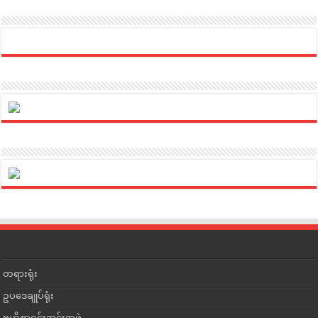
တရားရုံး
ဥပဒေချုပ်ရုံး
ဗဟိုစာရင်းအင်းအဖွဲ့