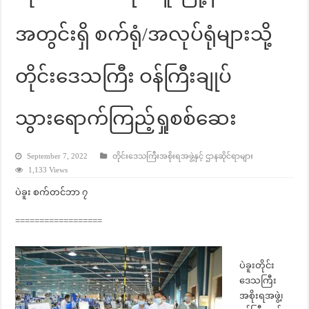
အတွင်းရှိ စက်ရုံ/အလုပ်ရုံများသို့
တိုင်းဒေသကြီး ဝန်ကြီးချုပ်
သွားရောက်ကြည့်ရှုစစ်ဆေး
September 7, 2022
တိုင်းဒေသကြီးအစိုးရအဖွဲ့နှင့် ဌာနဆိုင်ရာများ
1,133 Views
ပဲခူး စက်တင်ဘာ ၇
==================
ပဲခူးတိုင်း
ဒေသကြီး
အစိုးရအဖွဲ့၊