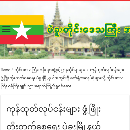
Home
/
တိုင်းဒေသကြီးအစိုးရအဖွဲ့နှင့် ဌာနဆိုင်ရာများ
/
ကုန်ထုတ်လုပ်ငန်းများ
ဖွံ့ဖြိုးတိုးတက်စေရေး ပဲခူးမြို့နယ်အတွင်းရှိ စက်ရုံ/အလုပ်ရုံများသို့ တိုင်းဒေသ
ကြီး ဝန်ကြီးချုပ် သွားရောက်ကြည့်ရှုစစ်ဆေး
ကုန်ထုတ်လုပ်ငန်းများ ဖွံ့ဖြိုး
တိုးတက်စေရေး ပဲခူးမြို့နယ်