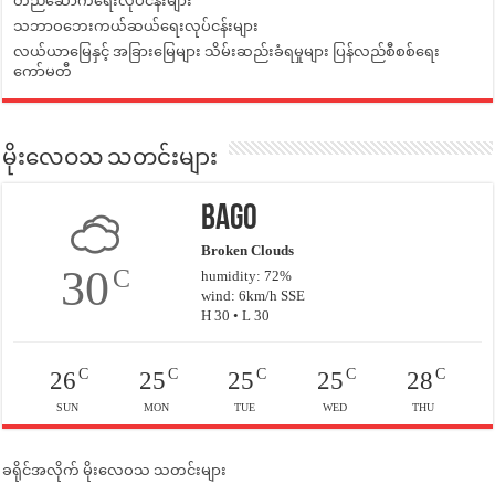
တည်ဆောက်ရေးလုပ်ငန်းများ
သဘာဝဘေးကယ်ဆယ်ရေးလုပ်ငန်းများ
လယ်ယာမြေနှင့် အခြားမြေများ သိမ်းဆည်းခံရမှုများ ပြန်လည်စီစစ်ရေး
ကော်မတီ
မိုးလေဝသ သတင်းများ
Bago
Broken Clouds
30
C
humidity: 72%
wind: 6km/h SSE
H 30 • L 30
C
C
C
C
C
26
25
25
25
28
SUN
MON
TUE
WED
THU
ခရိုင်အလိုက် မိုးလေဝသ သတင်းများ