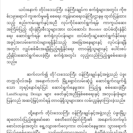
ယင်းနောက် တိုင်းဒေသကြီး ဝန်ကြီးချုပ်က စက်ရုံများအတွင်း ကိုဗ
စ်(၁၉)ရောဂါ ကူးစက်မှုမရှိ စေရေး ကျန်းမာရေးဝန်ကြီးဌာနမှ ထုတ်ပြန်ထား
သည့် စည်းကမ်းချက်နှင့်အညီ လုပ်ကိုင်ဆောင်ရွက်ရန်၊ ကာကွယ်ဆေး
အကြိမ်ပြည့် ထိုးနှံပြီးစီးသူများအား ထပ်ဆောင်း Booster ထပ်မံထိုးနှံနိုင်
ရေး ဆောင်ရွက်ရန်၊ စက်ရုံလုပ်ငန်းများ ထပ်မံတိုးချဲ့ဆောင်ရွက်နိုင်ရေး
အခွင့်အလမ်းကောင်းများရရှိနိုင်သည့် အခြေအနေများနှင့် လုပ်ငန်းချိန်
အတွင်း လျှပ်စစ်မီးအချိန်ပြည့်ရရှိနိုင်ရေး တာဝန်ရှိသူများနှင့် ပေါင်းစပ်
ညှိနှိုင်းဆောင်ရွက်ပေးခဲ့ပြီး စက်ရုံအတွင်း လှည့်လည်ကြည့်ရှုစစ်ဆေးခဲ့
သည်။
ဆက်လက်၍ တို်ငးဒေသကြီး ဝန်ကြီးချုပ်နှင့်အဖွဲ့သည် ပဲခူး
တက္ကသိုလ်အနီး အနောက်ဘက် မြို့ရှောင်လမ်းဆုံ၌ ဆောင်ရွက်လျက်ရှိ
သော ဘုရင့်နောင်ရင်ပြင် ဆောင်ရွက်နေမှုအား ကြည့်ရှု စစ်ဆေးခဲ့ပြီး
LandScaping Design များ ခေတ်နှင့်အညီဖြစ်စေရေးနှင့် အလှပန်းခုံများ
ပြန်လည် အဆင့်မြှင့်တင်ရန် တာဝန်ရှိသူများအား လမ်းညွှန်မှာကြားခဲ့သည်။
ထို့နောက် တိုင်းဒေသကြီး ဝန်ကြီးချုပ်နှင့်အဖွဲ့သည် ပဲခူးမြို့၊
ဆုတောင်းပြည့်ရွှေမော်ဓော စေတီတော်မြတ်ကြီး၏ အနောက်ဘက်မုဒ်
စောင်းတန်းအတွင်း ရွေ့လျားစက်လှေကား တပ်ဆင်နေမှုအား သွားရောက်
ကြည့်ရှုစစ်ဆေးခဲ့ပြီး သတ်မှတ်ကာလအတွင်း စံချိန်စံညွှန်းနှင့်အညီ