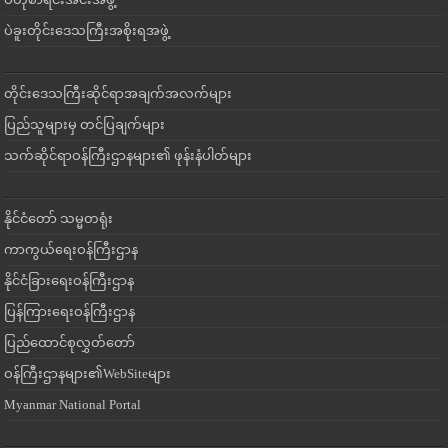
ပဲခူးတိုင်းဒေသကြီးအစိုးရအဖွဲ့
တိုင်းဒေသကြီးဆိုင်ရာအချက်အလက်များ
ပြည်သူများမှ တင်ပြချက်များ
သက်ဆိုင်ရာဝန်ကြီးဌာနများ၏ ဖုန်းနံပါတ်များ
နိုင်ငံတော် သမ္မတရုံး
ကာကွယ်ရေးဝန်ကြီးဌာန
နိုင်ငံခြားရေးဝန်ကြီးဌာန
ပြန်ကြားရေးဝန်ကြီးဌာန
ပြည်ထောင်စုလွှတ်တော်
ဝန်ကြီးဌာနများ၏WebSiteများ
Myanmar National Portal