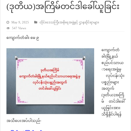
(ဒုတိယ)အကြိမ်တင်ဒါခေါ်ယူခြင်း
May 9, 2025
တိုင်းဒေသကြီးအစိုးရအဖွဲ့နှင့် ဌာနဆိုင်ရာများ
547 Views
ကျောက်တံခါး မေ ၉
ကျောက်တံ
ခါးမြို့နယ်
စည်ပင်သာယ
ာရေးအဖွဲ့မှ
လုပ်ငန်းသုံး
ပစ္စည်းများ
အတွက်
(ဒုတိယ)အကြိ
မ် တင်ဒါခေါ်
ယူခြင်းအား
သိရှိနိုင်ပါရန်
အသိပေးအပ်ပါသည်-