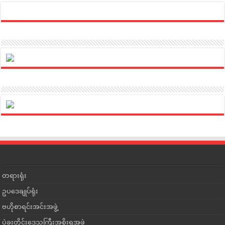
တရားရုံး
ဥပဒေချုပ်ရုံး
ဗဟိုစာရင်းအင်းအဖွဲ့
ပဲခူးတိုင်းဒေသကြီးအစိုးရအဖွဲ့