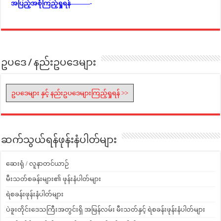
အပြည့်အစုံကြည့်ရှုရန်———-
ဥပဒေ / နည်းဥပဒေများ
ဥပဒေများ နှင့် နည်းဥပဒေများကြည့်ရှုရန် >>
ဆက်သွယ်ရန်ဖုန်းနံပါတ်များ
ဆေးရုံ / လူနာတင်ယာဉ်
မီးသတ်စခန်းများ၏ ဖုန်းနံပါတ်များ
ရဲစခန်းဖုန်းနံပါတ်များ
ပဲခူးတိုင်းဒေသကြီးအတွင်းရှိ အမြန်လမ်း မီးသတ်နှင့် ရဲစခန်းဖုန်းနံပါတ်များ