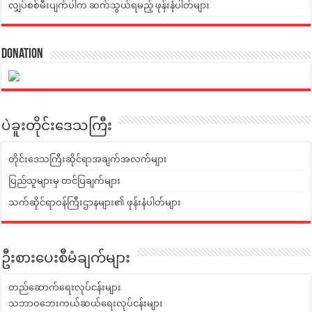
လျှပ်စစ်မီးပျက်ပါက ဆက်သွယ်ရမည့် ဖုန်းနံပါတ်များ
Donation
ပဲခူးတိုင်းဒေသကြီး
တိုင်းဒေသကြီးဆိုင်ရာအချက်အလက်များ
ပြည်သူများမှ တင်ပြချက်များ
သက်ဆိုင်ရာဝန်ကြီးဌာနများ၏ ဖုန်းနံပါတ်များ
ဦးစားပေးစီမံချက်များ
တည်ဆောက်ရေးလုပ်ငန်းများ
သဘာဝဘေးကယ်ဆယ်ရေးလုပ်ငန်းများ