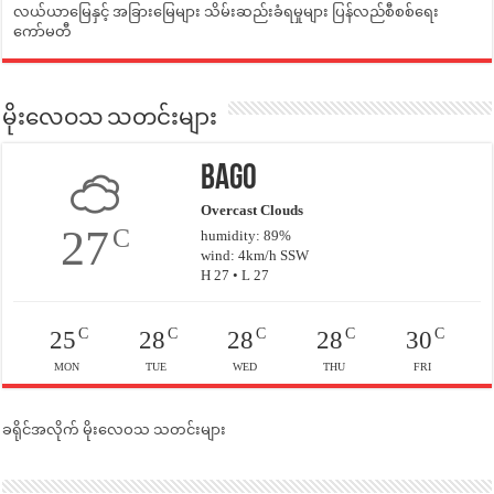
လယ်ယာမြေနှင့် အခြားမြေများ သိမ်းဆည်းခံရမှုများ ပြန်လည်စီစစ်ရေး
ကော်မတီ
မိုးလေဝသ သတင်းများ
Bago
Overcast Clouds
27
C
humidity: 89%
wind: 4km/h SSW
H 27 • L 27
C
C
C
C
C
25
28
28
28
30
MON
TUE
WED
THU
FRI
ခရိုင်အလိုက် မိုးလေဝသ သတင်းများ