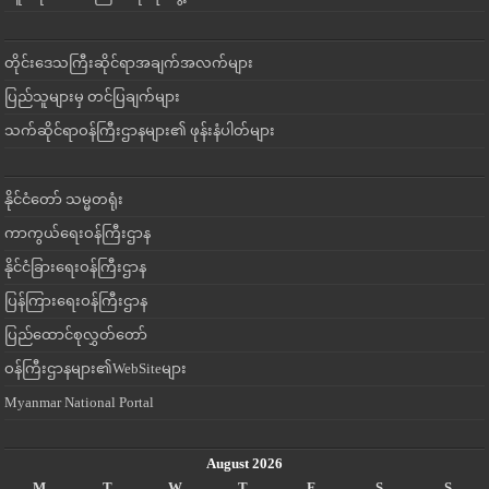
တိုင်းဒေသကြီးဆိုင်ရာအချက်အလက်များ
ပြည်သူများမှ တင်ပြချက်များ
သက်ဆိုင်ရာဝန်ကြီးဌာနများ၏ ဖုန်းနံပါတ်များ
နိုင်ငံတော် သမ္မတရုံး
ကာကွယ်ရေးဝန်ကြီးဌာန
နိုင်ငံခြားရေးဝန်ကြီးဌာန
ပြန်ကြားရေးဝန်ကြီးဌာန
ပြည်ထောင်စုလွှတ်တော်
ဝန်ကြီးဌာနများ၏WebSiteများ
Myanmar National Portal
August 2026
M
T
W
T
F
S
S