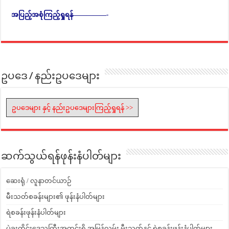
အပြည့်အစုံကြည့်ရှုရန်—————-
ဥပဒေ / နည်းဥပဒေများ
ဥပဒေများ နှင့် နည်းဥပဒေများကြည့်ရှုရန် >>
ဆက်သွယ်ရန်ဖုန်းနံပါတ်များ
ဆေးရုံ / လူနာတင်ယာဉ်
မီးသတ်စခန်းများ၏ ဖုန်းနံပါတ်များ
ရဲစခန်းဖုန်းနံပါတ်များ
ပဲခူးတိုင်းဒေသကြီးအတွင်းရှိ အမြန်လမ်း မီးသတ်နှင့် ရဲစခန်းဖုန်းနံပါတ်များ