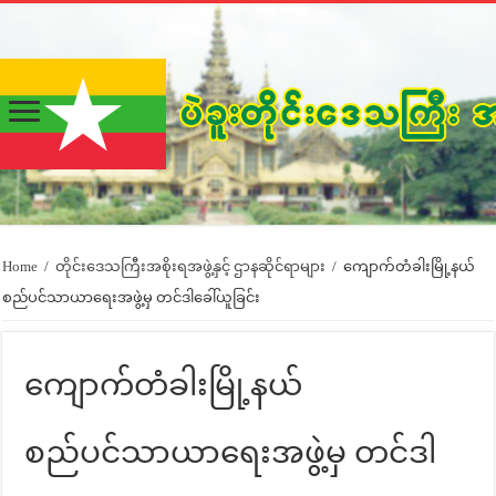
Home
/
တိုင်းဒေသကြီးအစိုးရအဖွဲ့နှင့် ဌာနဆိုင်ရာများ
/
ကျောက်တံခါးမြို့နယ်
စည်ပင်သာယာရေးအဖွဲ့မှ တင်ဒါခေါ်ယူခြင်း
ကျောက်တံခါးမြို့နယ်
စည်ပင်သာယာရေးအဖွဲ့မှ တင်ဒါ