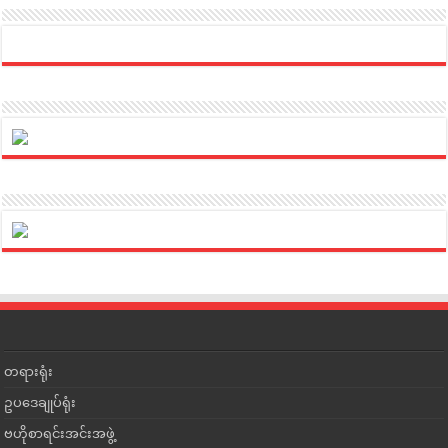
တရားရုံး
ဥပဒေချုပ်ရုံး
ဗဟိုစာရင်းအင်းအဖွဲ့