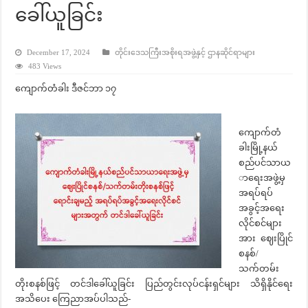
ခေါ်ယူခြင်း
December 17, 2024
တိုင်းဒေသကြီးအစိုးရအဖွဲ့နှင့် ဌာနဆိုင်ရာများ
483 Views
ကျောက်တံခါး ဒီဇင်ဘာ ၁၇
ကျောက်တံ
ခါးမြို့နယ်
စည်ပင်သာယ
ာရေးအဖွဲ့မှ
အရပ်ရပ်
အခွင့်အရေး
လိုင်စင်များ
အား ဈေးပြိုင်
စနစ်/
သက်တမ်း
တိုးစနစ်ဖြင့် တင်ဒါခေါ်ယူခြင်း ပြည်တွင်းလုပ်ငန်းရှင်များ သိရှိနိုင်ရေး
အသိပေး ကြေညာအပ်ပါသည်-