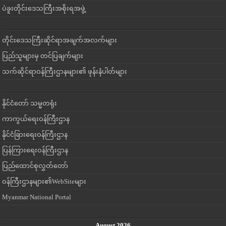
ပဲခူးတိုင်းဒေသကြီးအစိုးရအဖွဲ့
တိုင်းဒေသကြီးဆိုင်ရာအချက်အလက်များ
ပြည်သူများမှ တင်ပြချက်များ
သက်ဆိုင်ရာဝန်ကြီးဌာနများ၏ ဖုန်းနံပါတ်များ
နိုင်ငံတော် သမ္မတရုံး
ကာကွယ်ရေးဝန်ကြီးဌာန
နိုင်ငံခြားရေးဝန်ကြီးဌာန
ပြန်ကြားရေးဝန်ကြီးဌာန
ပြည်ထောင်စုလွှတ်တော်
ဝန်ကြီးဌာနများ၏WebSiteများ
Myanmar National Portal
August 2026