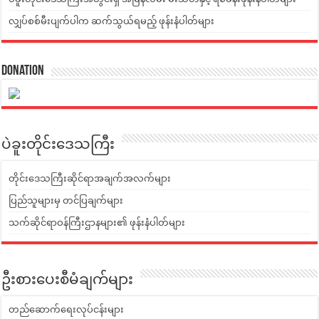
လျှပ်စစ်မီးပျက်ပါက ဆက်သွယ်ရမည့် ဖုန်းနံပါတ်များ
Donation
ပဲခူးတိုင်းဒေသကြီး
တိုင်းဒေသကြီးဆိုင်ရာအချက်အလက်များ
ပြည်သူများမှ တင်ပြချက်များ
သက်ဆိုင်ရာဝန်ကြီးဌာနများ၏ ဖုန်းနံပါတ်များ
ဦးစားပေးစီမံချက်များ
တည်ဆောက်ရေးလုပ်ငန်းများ