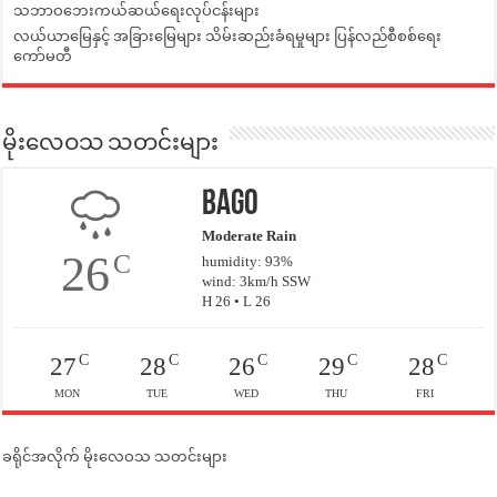
သဘာဝဘေးကယ်ဆယ်ရေးလုပ်ငန်းများ
လယ်ယာမြေနှင့် အခြားမြေများ သိမ်းဆည်းခံရမှုများ ပြန်လည်စီစစ်ရေး
ကော်မတီ
မိုးလေဝသ သတင်းများ
Bago
Moderate Rain
26
C
humidity: 93%
wind: 3km/h SSW
H 26 • L 26
C
C
C
C
C
27
28
26
29
28
MON
TUE
WED
THU
FRI
ခရိုင်အလိုက် မိုးလေဝသ သတင်းများ