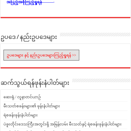
အပြည့်အစုံကြည့်ရှုရန်———-
ဥပဒေ / နည်းဥပဒေများ
ဥပဒေများ နှင့် နည်းဥပဒေများကြည့်ရှုရန် >>
ဆက်သွယ်ရန်ဖုန်းနံပါတ်များ
ဆေးရုံ / လူနာတင်ယာဉ်
မီးသတ်စခန်းများ၏ ဖုန်းနံပါတ်များ
ရဲစခန်းဖုန်းနံပါတ်များ
ပဲခူးတိုင်းဒေသကြီးအတွင်းရှိ အမြန်လမ်း မီးသတ်နှင့် ရဲစခန်းဖုန်းနံပါတ်များ