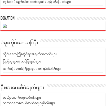
လျှပ်စစ်မီးပျက်ပါက ဆက်သွယ်ရမည့် ဖုန်းနံပါတ်များ
Donation
ပဲခူးတိုင်းဒေသကြီး
တိုင်းဒေသကြီးဆိုင်ရာအချက်အလက်များ
ပြည်သူများမှ တင်ပြချက်များ
သက်ဆိုင်ရာဝန်ကြီးဌာနများ၏ ဖုန်းနံပါတ်များ
ဦးစားပေးစီမံချက်များ
တည်ဆောက်ရေးလုပ်ငန်းများ
သဘာဝဘေးကယ်ဆယ်ရေးလုပ်ငန်းများ