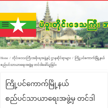
Home
/
တိုင်းဒေသကြီးအစိုးရအဖွဲ့နှင့် ဌာနဆိုင်ရာများ
/
ကြို့ပင်ကောက်မြို့နယ်
စည်ပင်သာယာရေးအဖွဲ့မှ တင်ဒါခေါ်ယူခြင်း
ကြို့ပင်ကောက်မြို့နယ်
စည်ပင်သာယာရေးအဖွဲ့မှ တင်ဒါ