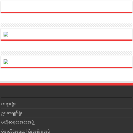
တရားရုံး
ဥပဒေချုပ်ရုံး
ဗဟိုစာရင်းအင်းအဖွဲ့
ပဲခူးတိုင်းဒေသကြီးအစိုးရအဖွဲ့