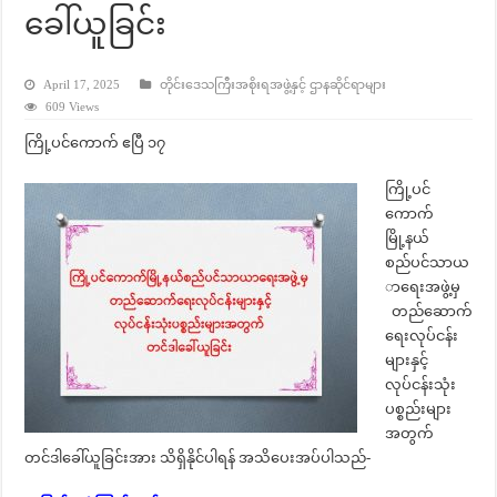
ခေါ်ယူခြင်း
April 17, 2025
တိုင်းဒေသကြီးအစိုးရအဖွဲ့နှင့် ဌာနဆိုင်ရာများ
609 Views
ကြို့ပင်ကောက် ဧပြီ ၁၇
ကြို့ပင်
ကောက်
မြို့နယ်
စည်ပင်သာယ
ာရေးအဖွဲ့မှ
တည်ဆောက်
ရေးလုပ်ငန်း
များနှင့်
လုပ်ငန်းသုံး
ပစ္စည်းများ
အတွက်
တင်ဒါခေါ်ယူခြင်းအား သိရှိနိုင်ပါရန် အသိပေးအပ်ပါသည်-