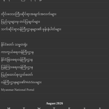
တိုင်းဒေသကြီးဆိုင်ရာအချက်အလက်များ
ပြည်သူများမှ တင်ပြချက်များ
သက်ဆိုင်ရာဝန်ကြီးဌာနများ၏ ဖုန်းနံပါတ်များ
နိုင်ငံတော် သမ္မတရုံး
ကာကွယ်ရေးဝန်ကြီးဌာန
နိုင်ငံခြားရေးဝန်ကြီးဌာန
ပြန်ကြားရေးဝန်ကြီးဌာန
ပြည်ထောင်စုလွှတ်တော်
ဝန်ကြီးဌာနများ၏WebSiteများ
Myanmar National Portal
August 2026
M
T
W
T
F
S
S