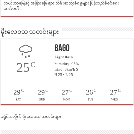
လယ်ယာမြေနှင့် အခြားမြေများ သိမ်းဆည်းခံရမှုများ ပြန်လည်စီစစ်ရေး
ကော်မတီ
မိုးလေဝသ သတင်းများ
Bago
Light Rain
25
C
humidity: 95%
wind: 3km/h S
H 25 • L 25
C
C
C
C
C
29
29
27
26
27
SAT
SUN
MON
TUE
WED
ခရိုင်အလိုက် မိုးလေဝသ သတင်းများ