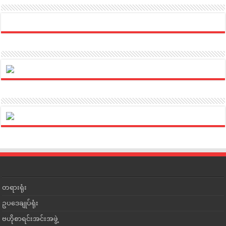
တရားရုံး
ဥပဒေချုပ်ရုံး
ဗဟိုစာရင်းအင်းအဖွဲ့