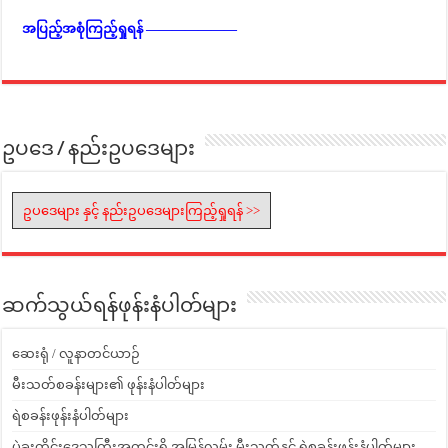
အပြည့်အစုံကြည့်ရှုရန် ———————
ဥပဒေ / နည်းဥပဒေများ
ဥပဒေများ နှင့် နည်းဥပဒေများကြည့်ရှုရန် >>
ဆက်သွယ်ရန်ဖုန်းနံပါတ်များ
ဆေးရုံ / လူနာတင်ယာဉ်
မီးသတ်စခန်းများ၏ ဖုန်းနံပါတ်များ
ရဲစခန်းဖုန်းနံပါတ်များ
ပဲခူးတိုင်းဒေသကြီးအတွင်းရှိ အမြန်လမ်း မီးသတ်နှင့် ရဲစခန်းဖုန်းနံပါတ်များ