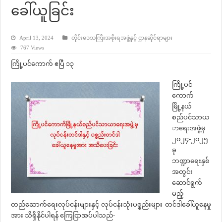
ခေါ်ယူခြင်း
April 13, 2024
တိုင်းဒေသကြီးအစိုးရအဖွဲ့နှင့် ဌာနဆိုင်ရာများ
767 Views
ကြို့ပင်ကောက် ဧပြီ ၁၃
ကြို့ပင်
ကောက်
မြို့နယ်
စည်ပင်သာယ
ာရေးအဖွဲ့မှ
၂၀၂၄-၂၀၂၅
ခု
ဘဏ္ဍာရေးနှစ်
အတွင်း
ဆောင်ရွက်
မည့်
တည်ဆောက်ရေးလုပ်ငန်းများနှင့် လုပ်ငန်းသုံးပစ္စည်းများ တင်ဒါခေါ်ယူနေမှု
အား သိရှိနိုင်ပါရန် ကြေငြာအပ်ပါသည်-