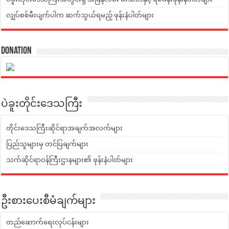
လျှပ်စစ်မီးပျက်ပါက ဆက်သွယ်ရမည့် ဖုန်းနံပါတ်များ
Donation
ပဲခူးတိုင်းဒေသကြီး
တိုင်းဒေသကြီးဆိုင်ရာအချက်အလက်များ
ပြည်သူများမှ တင်ပြချက်များ
သက်ဆိုင်ရာဝန်ကြီးဌာနများ၏ ဖုန်းနံပါတ်များ
ဦးစားပေးစီမံချက်များ
တည်ဆောက်ရေးလုပ်ငန်းများ