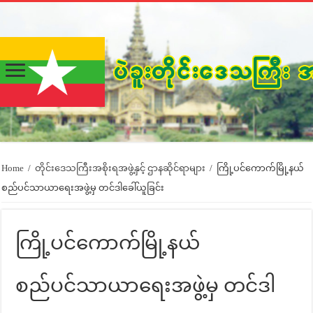
Home
/
တိုင်းဒေသကြီးအစိုးရအဖွဲ့နှင့် ဌာနဆိုင်ရာများ
/
ကြို့ပင်ကောက်မြို့နယ်
စည်ပင်သာယာရေးအဖွဲ့မှ တင်ဒါခေါ်ယူခြင်း
ကြို့ပင်ကောက်မြို့နယ်
စည်ပင်သာယာရေးအဖွဲ့မှ တင်ဒါ