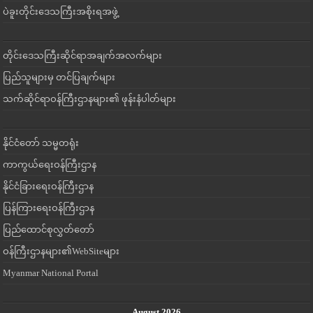
ပဲခူးတိုင်းဒေသကြီးအစိုးရအဖွဲ့
တိုင်းဒေသကြီးဆိုင်ရာအချက်အလက်များ
ပြည်သူများမှ တင်ပြချက်များ
သက်ဆိုင်ရာဝန်ကြီးဌာနများ၏ ဖုန်းနံပါတ်များ
နိုင်ငံတော် သမ္မတရုံး
ကာကွယ်ရေးဝန်ကြီးဌာန
နိုင်ငံခြားရေးဝန်ကြီးဌာန
ပြန်ကြားရေးဝန်ကြီးဌာန
ပြည်ထောင်စုလွှတ်တော်
ဝန်ကြီးဌာနများ၏WebSiteများ
Myanmar National Portal
August 2026