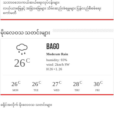
သဘာဝဘေးကယ်ဆယ်ရေးလုပ်ငန်းများ
လယ်ယာမြေနှင့် အခြားမြေများ သိမ်းဆည်းခံရမှုများ ပြန်လည်စီစစ်ရေး
ကော်မတီ
မိုးလေဝသ သတင်းများ
Bago
Moderate Rain
26
C
humidity: 93%
wind: 2km/h SW
H 26 • L 26
C
C
C
C
C
26
26
27
28
30
MON
TUE
WED
THU
FRI
ခရိုင်အလိုက် မိုးလေဝသ သတင်းများ