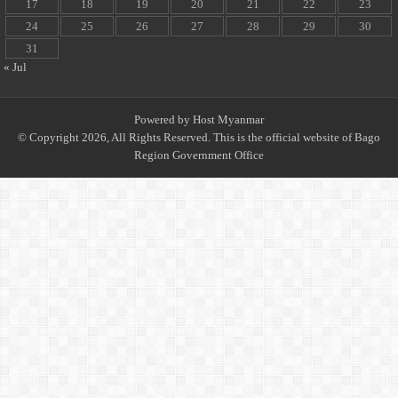
17
18
19
20
21
22
23
24
25
26
27
28
29
30
31
« Jul
Powered by
Host Myanmar
© Copyright 2026, All Rights Reserved. This is the official website of Bago
Region Government Office