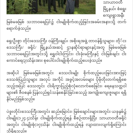
သာယာဝတီ
မြို့နယ်၊ စံရွေး
ကျေးရွာအနီး
မြစ်မခမြစ် သဘာဝရေပြင်၌ ငါးမျိုးစိုက်ထည့်ခြင်းအခမ်းအနားသို့ တက်
ရောက်ခဲ့သည်။
ရှေးဦးစွာ တိုင်းဒေသကြီး ဝန်ကြီးချုပ်၊ အစိုးရအဖွဲ့ တာဝန်ရှိသူများ၊ တို်ငး
ဒေသကြီး/ ခရိုင်/ မြို့နယ်အဆင့် ဌာနဆိုင်ရာများနှင့်အတူ မြစ်မခမြစ်
သဘာဝရေပြင်အတွင်းသို့ ရွှေဝါငါးကြင်း၊ ငါးခုံးမကြီးနှင့် ငါးမြစ်ချင်း ငါး
ကောင်ရေ(၃)သိန်းအား စုပေါင်းငါးမျိုးစိုက်ထည့်ပေးခဲ့သည်။
အဆိုပါ မြစ်မခမြစ်အတွင်း ဒေသငါးမျိုး စိုက်ထည့်ပေးခြင်းအားဖြင့်
ဒေသခံပြည်သူများ အလုပ် အကိုင် အခွင့်အလမ်းများ ပိုမိုတိုးတက်ရရှိစေ
သည့်အပြင် ဒေသတွင်း ငါးရိက္ခာပြည့်စုံလုံလောက်စေခြင်း၊ ရေနေသတ္တဝါ
များ၏ ဇီဝစနစ် ပြန်လည်ရှင်သန်စေနိုင်ခြင်းစသည့် အကျိုးကျေးဇူးများ ရရှိ
နိုင်မည်ဖြစ်သည်။
ပဲခူးတိုင်းဒေသကြီးအတွင်း ဆည်မြောင်း၊ မြစ်ချောင်းများအတွင်း ယခုနှစ်၌
ငါးမျိုး(၁၂၄.၄)သိန်း ငါးမျိုးစိုက်ထည့်ရန် စီစဉ်ထားရှိပြီး သာယာဝတီခရိုင်
အတွင်း ငါးမျိုးစုံ(၁၇)သိန်း ငါးမျိုးစိုက်ထည့်ရန် လျာထားလျက်ရှိကြောင်း
သိရှိရသည်။