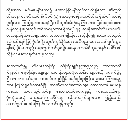
ထို့နောက် မြစ်မခမြစ်ဘေး၌ အောင်မြင်ဖြစ်ထွန်းလျက်ရှိသော ဆီထွက်
သီးနှံနေကြာ စမ်းသပ် စိုက်ခင်း(၄) ဧကနှင့် စားဖိုဆောင်သီးနှံ စိုက်ပျိုးထားရှိ
မှုတို့အား ကြည့်ရှုအားပေးခဲ့ပြီး ဆီထွက်သီးနှံနေကြာ အား မြစ်ချောင်းဘေး
မြေနုကျွန်းများတွင် အဓိကလျာထား စိုက်ပျိုးရန်၊ စားဖိုဆောင်သုံး ဟင်းသီး
ဟင်းရွက်စိုက်ခင်းများအား သဘာဝမြေဩဇာအသုံးပြု၍ ဓာတုကင်းလွတ်
ဩဂဲနစ်စနစ်ဖြင့် စိုက်ပျိုး ထုတ်လုပ်နိုင်ရေး အသိပညာပေး ဆောင်ရွက်သွား
ရန်နှင့် ခိုင်မာသည့် ဈေးကွက်တစ်ခုရရှိစေရေး တာဝန်ရှိသူများနှင့် ပေါင်းစပ်
ညှိနှိုင်း ဆောင်ရွက်ပေးခဲ့သည်။
ဆက်လက်၍ တိုင်းဒေသကြီး ဝန်ကြီးချုပ်နှင့်အဖွဲ့သည် သာယာဝတီ
မြို့နယ်၊ ဇရပ်ကြီးကျေးရွာ အခြေခံပညာမူလတန်းကျောင်းသို့ ရောက်ရှိခဲ့
ပြီး ကလေးငယ်များ အေးချမ်းတည်ငြိမ် ပျော်ရွှင်စွာဖြင့် ပညာသင်ကြားနေမှု
အား ကြည့်ရှုစစ်ဆေးခဲ့ပြီး ယာယီစာသင်ဆောင်(၁)ခု ဆောက်လုပ်ပေးရန်၊
ကလေး ကစားကွင်းတစ်ခု ဆောက်လုပ်ပေးရန်နှင့် ကလေးငယ်များ
မိုးလုံလေလုံ ပညာသင်ကြားနိုင်ရေး လိုအပ်ချက်များအား ဖြည့်ဆည်း
ဆောင်ရွက်ပေးခဲ့ကြောင်း သတင်းရရှိသည်။