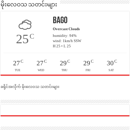
မိုးလေဝသ သတင်းများ
Bago
Overcast Clouds
25
C
humidity: 94%
wind: 1km/h SSW
H 25 • L 25
C
C
C
C
C
27
27
29
29
30
TUE
WED
THU
FRI
SAT
ခရိုင်အလိုက် မိုးလေဝသ သတင်းများ