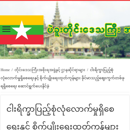
Home
/
တိုင်းဒေသကြီးအစိုးရအဖွဲ့နှင့် ဌာနဆိုင်ရာများ
/
ငါးရိက္ခာပြည့်စုံ
လုံလောက်မှုရှိစေရေးနှင့် စိုက်ပျိုးရေးထုတ်ကုန်များ ခိုင်မာသည့်ဈေးကွက်တစ်ခု
ရရှိစေရေး ဆောင်ရွက်ပေးနိုင်ခဲ့
ငါးရိက္ခာပြည့်စုံလုံလောက်မှုရှိစေ
ရေးနှင့် စိုက်ပျိုးရေးထုတ်ကုန်များ