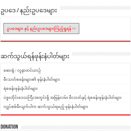
ဥပဒေ / နည်းဥပဒေများ
ဥပဒေများ နှင့် နည်းဥပဒေများကြည့်ရှုရန် >>
ဆက်သွယ်ရန်ဖုန်းနံပါတ်များ
ဆေးရုံ / လူနာတင်ယာဉ်
မီးသတ်စခန်းများ၏ ဖုန်းနံပါတ်များ
ရဲစခန်းဖုန်းနံပါတ်များ
ပဲခူးတိုင်းဒေသကြီးအတွင်းရှိ အမြန်လမ်း မီးသတ်နှင့် ရဲစခန်းဖုန်းနံပါတ်များ
လျှပ်စစ်မီးပျက်ပါက ဆက်သွယ်ရမည့် ဖုန်းနံပါတ်များ
Donation