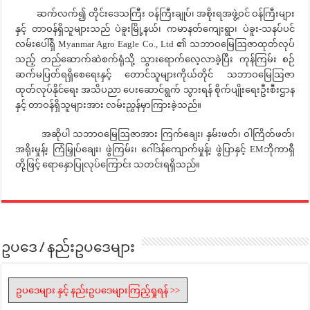
ဆက်လက်၍ တိုင်းဒေသကြီး ဝန်ကြီးချုပ်၊ အစိုးရအဖွဲ့ဝင် ဝန်ကြီးများ
နှင့် တာဝန်ရှိသူများသည် ပဲခူးမြို့နယ်၊ ကမာနတ်ကျေးရွာ၊ ပဲခူး-သနပ်ပင်
လမ်းပေါ်ရှိ Myanmar Agro Eagle Co., Ltd ၏ သဘာဝမြေဩဇာထုတ်လုပ်
သည့် တည်ဆောက်ဆဲစက်ရုံသို့ သွားရောက်လေ့လာခဲ့ပြီး ကုန်ကြမ်း စဉ်
ဆက်မပြတ်ရရှိစေရေးနှင့် တောင်သူများကိုယ်တိုင် သဘာဝမြေဩဇာ
ထုတ်လုပ်နိုင်ရေး အသိပညာ ပေးဆောင်ရွက် သွားရန် စိုက်ပျိုးရေးဦးစီးဌာန
နှင့် တာဝန်ရှိသူများအား လမ်းညွှန်မှာကြားခဲ့သည်။
အဆိုပါ သဘာဝမြေဩဇာအား ကြက်ချေး၊ နှမ်းဖတ်၊ ဝါကြိတ်ဖတ်၊
အရိုးမှုန့်၊ ကြံမြှုပ်ချေး၊ ဖွဲကြမ်း၊ ဂေါ်ဒန်ကျောက်မှုန့်၊ ဖွဲပြာနှင့် EMဘိုကာရှီ
တို့ဖြင့် ရောနှောပြုလုပ်ကြောင်း သတင်းရရှိသည်။
ဥပဒေ / နည်းဥပဒေများ
ဥပဒေများ နှင့် နည်းဥပဒေများကြည့်ရှုရန် >>