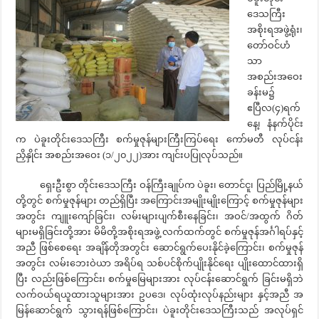
ဒေသကြီး
အစိုးရအဖွဲ့ရုံး၊
တော်ဝင်ဟံ
သာ
အစည်းအဝေး
ခန်းမ၌
ဧပြီလ(၄)ရက်
နေ့၊ နံနက်ပိုင်း
က ပဲခူးတိုင်းဒေသကြီး စက်မှုဇုန်များကြီးကြပ်ရေး ကော်မတီ လုပ်ငန်း
ညှိနှိုင်း အစည်းအဝေး (၁/၂၀၂၂)အား ကျင်းပပြုလုပ်သည်။
ရှေးဦးစွာ တိုင်းဒေသကြီး ဝန်ကြီးချုပ်က ပဲခူး၊ တောင်ငူ၊ ပြည်မြို့နယ်
တို့တွင် စက်မှုဇုန်များ တည်ရှိပြီး အကြောင်းအမျိုးမျိုးကြောင့် စက်မှုဇုန်များ
အတွင်း ကျူးကျော်ခြင်း၊ လမ်းများပျက်စီးနေခြင်း၊ အဝင်/အထွက် ဂိတ်
များမရှိခြင်းတို့အား မိမိတို့အစိုးရအဖွဲ့ လက်ထက်တွင် စက်မှုဇုန်အင်္ဂါရပ်နှင့်
အညီ ဖြစ်စေရေး အချိန်တိုအတွင်း ဆောင်ရွက်ပေးနိုင်ခဲ့ကြောင်း၊ စက်မှုဇုန်
အတွင်း လမ်းဘေးဝဲယာ အရိပ်ရ သစ်ပင်စိုက်ပျိုးနိုင်ရေး ပျိုးထောင်ထားရှိ
ပြီး လည်းဖြစ်ကြောင်း၊ စက်မှုမြေများအား လုပ်ငန်းဆောင်ရွက် ခြင်းမရှိဘဲ
လက်ဝယ်ရယူထားသူများအား ဥပဒေ၊ လုပ်ထုံးလုပ်နည်းများ နှင့်အညီ အ
မြန်ဆောင်ရွက် သွားရန်ဖြစ်ကြောင်း၊ ပဲခူးတိုင်းဒေသကြီးသည် အလုပ်ရှင်