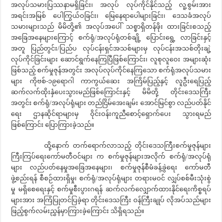
အလုပ်သမားပြဿနာမရှိခြင်း၊ အလုပ် လုပ်ကိုင်နိုင်သည့် လူ့စွမ်းအား
အရင်းအမြစ် ပေါကြွယ်ဝခြင်း၊ မြေနေရာပေါများခြင်း၊ ဒေသခံအလုပ်
သမားများသည် မိမိတို့၏ အလုပ်အပေါ် သစ္စာရှိတန်ဖိုး ထားခြင်းစသည့်
အခြေအနေများကြောင့် စက်ရုံ/အလုပ်ရုံတစ်ချို့ ပြောင်းရွေ့ လာခြင်းနှင့်
အတူ ပြည်တွင်း/ပြည်ပ လုပ်ငန်းရှင်အသစ်များမှ လုပ်ငန်းအသစ်တိုးချဲ့
လုပ်ကိုင်ခြင်းများ ဆောင်ရွက်နေကြပြီဖြစ်ကြောင်း၊ လူစုလူဝေး အများဆုံး
ဖြစ်သည့် စက်မှုဇုန်အတွင်း အလုပ်လုပ်ကိုင်နေကြသော စက်ရုံအလုပ်သမား
များ ကိုဗစ်-၁၉ရောဂါ ကာကွယ်ဆေး အကြိမ်ပြည့်နှင့် လူဦးရေပြည့်
ဆက်လက်ထိုးနှံပေးသွားမည်ဖြစ်ကြောင်းနှင့် မိမိတို့ တိုင်းဒေသကြီး
အတွင်း စက်ရုံ/အလုပ်ရုံများ တည်ငြိမ်အေးချမ်း အောင်မြင်စွာ လည်ပတ်နိုင်
ရေး ဌာနဆိုင်ရာများမှ ဝိုင်းဝန်းကူညီစောင့်ရှောက်ပေး သွားရမည်
ဖြစ်ကြောင်း ပြောကြားခဲ့သည်။
ထို့နောက် တက်ရောက်လာသည့် တိုင်းဒေသကြီးစက်မှုဇုန်များ
ကြီးကြပ်ရေးကော်မတီဝင်များ က စက်မှုဇုန်များအလိုက် စက်ရုံ/အလုပ်ရုံ
များ လည်ပတ်နေမှုအခြေအနေများ၊ စက်မှုဇုန်စီမံခန့်ခွဲရေး ကော်မတီ
ဖွဲ့စည်းရန် စီစဉ်ထားရှိမှု၊ စက်ရုံ/အလုပ်ရုံများ တရားမဝင် လျှပ်စစ်မီးသုံးစွဲ
မှု မရှိစေရေးနှင့် စက်မှုစီးပွားဂရန် ဆက်လက်လျှောက်ထားနိုင်ရေးကိစ္စရပ်
များအား အကြံပြုတင်ပြခဲ့ရာ တိုင်းဒေသကြီး ဝန်ကြီးချုပ် လိုအပ်သည်များ
ဖြည့်စွက်လမ်းညွှန်မှာကြားခဲ့ကြောင်း သိရှိရသည်။