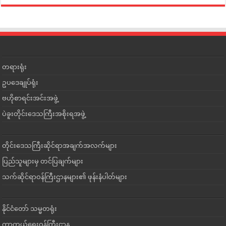
တရားရုံး
ဥပဒေချုပ်ရုံး
ဗဟိုစာရင်းအင်းအဖွဲ့
ပဲခူးတိုင်းဒေသကြီးအစိုးရအဖွဲ့
တိုင်းဒေသကြီးဆိုင်ရာအချက်အလက်များ
ပြည်သူများမှ တင်ပြချက်များ
သက်ဆိုင်ရာဝန်ကြီးဌာနများ၏ ဖုန်းနံပါတ်များ
နိုင်ငံတော် သမ္မတရုံး
ကာကွယ်ရေးဝန်ကြီးဌာန