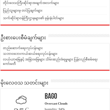
တိုင်းဒေသကြီးဆိုင်ရာအချက်အလက်များ
ပြည်သူများမှ တင်ပြချက်များ
သက်ဆိုင်ရာဝန်ကြီးဌာနများ၏ ဖုန်းနံပါတ်များ
ဦးစားပေးစီမံချက်များ
တည်ဆောက်ရေးလုပ်ငန်းများ
သဘာဝဘေးကယ်ဆယ်ရေးလုပ်ငန်းများ
လယ်ယာမြေနှင့် အခြားမြေများ သိမ်းဆည်းခံရမှုများ ပြန်လည်စီစစ်ရေး
ကော်မတီ
မိုးလေဝသ သတင်းများ
Bago
Overcast Clouds
C
humidity: 94%