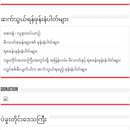
ဆက်သွယ်ရန်ဖုန်းနံပါတ်များ
ဆေးရုံ / လူနာတင်ယာဉ်
မီးသတ်စခန်းများ၏ ဖုန်းနံပါတ်များ
ရဲစခန်းဖုန်းနံပါတ်များ
ပဲခူးတိုင်းဒေသကြီးအတွင်းရှိ အမြန်လမ်း မီးသတ်နှင့် ရဲစခန်းဖုန်းနံပါတ်များ
လျှပ်စစ်မီးပျက်ပါက ဆက်သွယ်ရမည့် ဖုန်းနံပါတ်များ
Donation
ပဲခူးတိုင်းဒေသကြီး