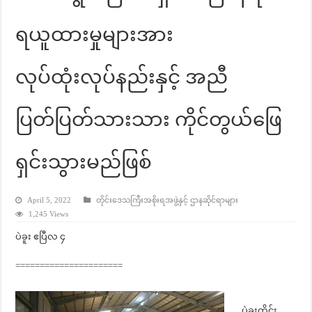
ရယူထားမှုများအား
လုပ်ထုံးလုပ်နည်းနှင့် အညီ
ပြတ်ပြတ်သားသား ကိုင်တွယ်ဖြေ
ရှင်းသွားမည်ဖြစ်
April 5, 2022
တိုင်းဒေသကြီးအစိုးရအဖွဲ့နှင့် ဌာနဆိုင်ရာများ
1,245 Views
ပဲခူး ဧပြီလ ၄
======================
ပဲခူးတိုင်း