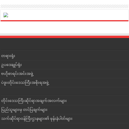
တရားရုံး
ဥပဒေချုပ်ရုံး
ဗဟိုစာရင်းအင်းအဖွဲ့
ပဲခူးတိုင်းဒေသကြီးအစိုးရအဖွဲ့
တိုင်းဒေသကြီးဆိုင်ရာအချက်အလက်များ
ပြည်သူများမှ တင်ပြချက်များ
သက်ဆိုင်ရာဝန်ကြီးဌာနများ၏ ဖုန်းနံပါတ်များ