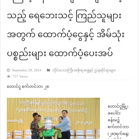
သည့် ရေဘေးသင့် ကြည်သူများ
အတွက် ထောက်ပံ့ငွေနှင့် အိမ်သုံး
ပစ္စည်းများ ထောက်ပံ့ပေးအပ်
September 29, 2024
တိုင်းဒေသကြီးအစိုးရအဖွဲ့နှင့် ဌာနဆိုင်ရာများ
757 Views
တောင်ငူ စက်တင်ဘာ ၂၈
တောင်ငူမြို့၊
ခပေါင်း
ခန်းမ၌
စက်တင်ဘာ
(၂၈)ရက်နေ့၊