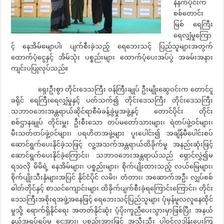
နံနက်ပိုင်းက
စစ်တောင်း
မြစ် ရေကြီး
ရေလျှံမှုကြော
င့် နေအိမ်မျောပါ၊ ပျက်စီးခဲ့သည့် ရေဘေးသင့် ပြည်သူများအတွက်
ထောက်ပံ့ငွေနှင့် အိမ်သုံး ပစ္စည်းများ ထောက်ပံ့ပေးအပ်ပွဲ အခမ်းအနား
ကျင်းပပြုလုပ်သည်။
ရှေးဦးစွာ တိုင်းဒေသကြီး ဝန်ကြီးချုပ် ဦးမျိုးဆွေဝင်းက တောင်ငူ
ခရိုင် ရေကြီးရေလျှံမှုနှင့် ပတ်သက်၍ တိုင်းဒေသကြီး တိုင်းဒေသကြီး
သဘာဝဘေးအန္တရာယ်ဆိုင်ရာစီမံခန့်ခွဲမှုအဖွဲ့နှင့် တောင်ပိုင်း တိုင်း
စစ်ဌာနချုပ် တိုင်းမှူး ဦးစီးသော တပ်မတော်သားများ၊ ရဲတပ်ဖွဲ့ဝင်များ၊
မီးသတ်တပ်ဖွဲ့ဝင်များ၊ ပရဟိတအဖွဲ့များ ပူးပေါင်း၍ အချိန်မီပေါင်းစပ်
ဆောင်ရွက်ပေးနိုင်ခဲ့သဖြင့် လူ့အသက်အန္တရာယ်ထိခိုက်မှု အနည်းဆုံးဖြင့်
ဆောင်ရွက်ပေးနိုင်ခဲ့ကြောင်း၊ သဘာဝဘေးအန္တရာယ်သည် ရှောင်လွှဲ၍မ
ရသလို မိမိရဲ့ နေအိမ်များ၊ ပစ္စည်းများ၊ စိုက်ပျိုးထားသည့် လယ်မြေများ၊
စိုက်ပျိုးသီးနှံများအပြင် နိုင်ငံပိုင် လမိး၊ တံတား၊ အဆောက်အဦ၊ လျှပ်စစ်
ဓါတ်တိုင်နှင့် စာသင်ကျောင်းများ ထိခိုက်ပျက်စီးခဲ့ရကြောင်းကြောင်း၊ တိုင်း
ဒေသကြီးအစိုးရအဖွဲ့အနေဖြင့် ရေဘေးသင့်ပြည်သူများ ပုံမှန်မူလလူနေထိုင်
မှုသို့ ရောက်ရှိနိုင်ရေး အတတ်နိုင်ဆုံး ပံ့ပိုးကူညီပေးသွားမှာဖြစ်ပြီး အနယ်
နယ်အရပ်ရပ်မှ ငွေအား၊ ပစ္စည်းအားဖြင့် အသီးသီး ပါဝင်လှူဒါန်းပေးကြ