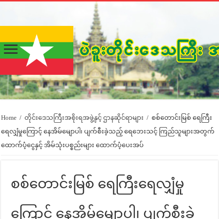
Home
/
တိုင်းဒေသကြီးအစိုးရအဖွဲ့နှင့် ဌာနဆိုင်ရာများ
/
စစ်တောင်းမြစ် ရေကြီး
ရေလျှံမှုကြောင့် နေအိမ်မျောပါ၊ ပျက်စီးခဲ့သည့် ရေဘေးသင့် ကြည်သူများအတွက်
ထောက်ပံ့ငွေနှင့် အိမ်သုံးပစ္စည်းများ ထောက်ပံ့ပေးအပ်
စစ်တောင်းမြစ် ရေကြီးရေလျှံမှု
ကြောင့် နေအိမ်မျောပါ၊ ပျက်စီးခဲ့