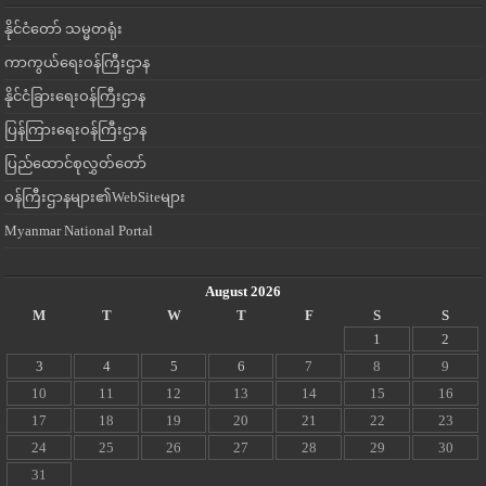
နိုင်ငံတော် သမ္မတရုံး
ကာကွယ်ရေးဝန်ကြီးဌာန
နိုင်ငံခြားရေးဝန်ကြီးဌာန
ပြန်ကြားရေးဝန်ကြီးဌာန
ပြည်ထောင်စုလွှတ်တော်
ဝန်ကြီးဌာနများ၏WebSiteများ
Myanmar National Portal
August 2026
M
T
W
T
F
S
S
1
2
3
4
5
6
7
8
9
10
11
12
13
14
15
16
17
18
19
20
21
22
23
24
25
26
27
28
29
30
31