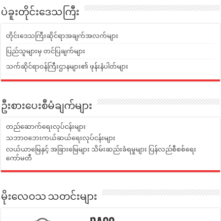
ပဲခူးတိုင်းဒေသကြီး
တိုင်းဒေသကြီးဆိုင်ရာအချက်အလက်များ
ပြည်သူများမှ တင်ပြချက်များ
သက်ဆိုင်ရာဝန်ကြီးဌာနများ၏ ဖုန်းနံပါတ်များ
ဦးစားပေးစီမံချက်များ
တည်ဆောက်ရေးလုပ်ငန်းများ
သဘာဝဘေးကယ်ဆယ်ရေးလုပ်ငန်းများ
လယ်ယာမြေနှင့် အခြားမြေများ သိမ်းဆည်းခံရမှုများ ပြန်လည်စီစစ်ရေး
ကော်မတီ
မိုးလေဝသ သတင်းများ