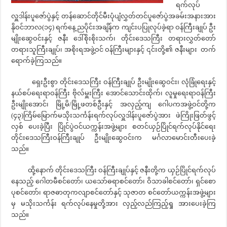
ရက်လုပ်
လှူဒါန်းပူဇော်ပွဲနှင့် တန်ဆောင်တိုင်မီးပုံပျံလွှတ်တင်ပူဇော်ပွဲအခမ်းအနားအား
နိုဝင်ဘာလ(၁၄) ရက်နေ့ ညပိုင်းအချိန်က ကျင်းပပြုလုပ်ခဲ့ရာ ဝန်ကြီးချုပ် ဦး
မျိုးဆွေဝင်းနှင့် ဇနီး ဒေါ်စိုးစိုးသက်၊ တိုင်းဒေသကြီး တရားလွှတ်တော်
တရားသူကြီးချုပ်၊ အစိုးရအဖွဲ့ဝင် ဝန်ကြီးများနှင့် ၎င်းတို့၏ ဇနီးများ တက်
ရောက်ခဲ့ကြသည်။
ရှေးဦးစွာ တိုင်းဒေသကြီး ဝန်ကြီးချုပ် ဦးမျိုးဆွေဝင်း၊ လုံခြုံရေးနှင့်
နယ်စပ်ရေးရာဝန်ကြီး ဗိုလ်မှူးကြီး အောင်သောင်းထိုက်၊ လူမှုရေးရာဝန်ကြီး
ဦးမျိုးအောင်၊ မြို့မိ/မြို့ဖတစ်ဦးနှင့် အလှည့်ကျ ဂေါပကအဖွဲ့ဝင်တို့က
(၄၃)ကြိမ်မြောက်မသိုးသင်္ကန်းရက်လုပ်လှူဒါန်းပူဇော်ပွဲအား ဖဲကြိုးဖြတ်ဖွင့်
လှစ် ပေးခဲ့ပြီး ပြိုင်ပွဲဝင်ယက္ကန်းအဖွဲ့များ စတင်ယှဉ်ပြိုင်ရက်လုပ်နိုင်ရေး
တိုင်းဒေသကြီးဝန်ကြီးချုပ် ဦးမျိုးဆွေဝင်းက မင်္ဂလာမောင်းတီးပေးခဲ့
သည်။
ထို့နောက် တိုင်းဒေသကြီး ဝန်ကြီးချုပ်နှင့် ဇနီးတို့က ယှဉ်ပြိုင်ရက်လုပ်
နေသည့် ဂေါတမီစင်တော်၊ ယသော်ဓရာစင်တော်၊ ဝိသာခါစင်တော်၊ ရှင်စော
ပုစင်တော်၊ ရာဇဓာတုကလျာစင်တော်နှင့် သုဇာတ စင်တော်ယက္ကန်းအဖွဲ့များ
မှ မသိုးသင်္ကန်း ရက်လုပ်နေမှုတို့အား လှည့်လည်ကြည့်ရှု အားပေးခဲ့ကြ
သည်။