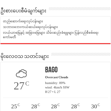
ဦးစားပေးစီမံချက်များ
တည်ဆောက်ရေးလုပ်ငန်းများ
သဘာဝဘေးကယ်ဆယ်ရေးလုပ်ငန်းများ
လယ်ယာမြေနှင့် အခြားမြေများ သိမ်းဆည်းခံရမှုများ ပြန်လည်စီစစ်ရေး
ကော်မတီ
မိုးလေဝသ သတင်းများ
Bago
Overcast Clouds
27
C
humidity: 89%
wind: 4km/h SSW
H 27 • L 27
C
C
C
C
C
25
28
28
28
30