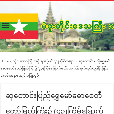
Home
/
တိုင်းဒေသကြီးအစိုးရအဖွဲ့နှင့် ဌာနဆိုင်ရာများ
/
ဆုတောင်းပြည့်ရွှေမော်
ဓောစေတီတော်မြတ်ကြီး၌ (၄၃)ကြိမ်မြောက်မသိုးသင်္ကန်း ရက်လုပ်လှူဒါန်းခြင်း
အခမ်းအနား ကျင်းပပြုလုပ်
ဆုတောင်းပြည့်ရွှေမော်ဓောစေတီ
တော်မြတ်ကြီး၌ (၄၃)ကြိမ်မြောက်