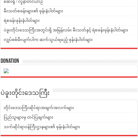
ဆေးရုံ / လူနာတင်ယာဉ်
မီးသတ်စခန်းများ၏ ဖုန်းနံပါတ်များ
ရဲစခန်းဖုန်းနံပါတ်များ
ပဲခူးတိုင်းဒေသကြီးအတွင်းရှိ အမြန်လမ်း မီးသတ်နှင့် ရဲစခန်းဖုန်းနံပါတ်များ
လျှပ်စစ်မီးပျက်ပါက ဆက်သွယ်ရမည့် ဖုန်းနံပါတ်များ
Donation
ပဲခူးတိုင်းဒေသကြီး
တိုင်းဒေသကြီးဆိုင်ရာအချက်အလက်များ
ပြည်သူများမှ တင်ပြချက်များ
သက်ဆိုင်ရာဝန်ကြီးဌာနများ၏ ဖုန်းနံပါတ်များ