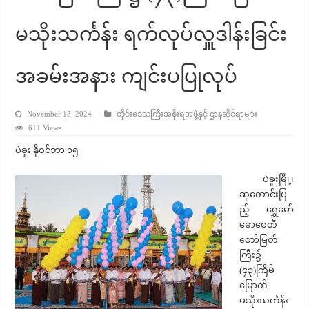
မသိုးသင်္ကန်း ရက်လုပ်လှူဒါန်းခြင်း
အခမ်းအနား ကျင်းပပြုလုပ်
November 18, 2024
တိုင်းဒေသကြီးအစိုးရအဖွဲ့နှင့် ဌာနဆိုင်ရာများ
611 Views
ပဲခူး နိုဝင်ဘာ ၁၅
ပဲခူးမြို့၊
ဆုတောင်းပြ
ည့် ရွှေမော်
ဓောစေတီ
တော်မြတ်
ကြီး၌
(၄၃)ကြိမ်
မြောက်
မသိုးသင်္ကန်း