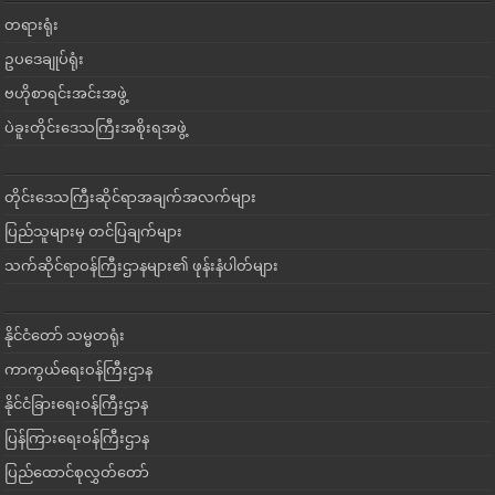
တရားရုံး
ဥပဒေချုပ်ရုံး
ဗဟိုစာရင်းအင်းအဖွဲ့
ပဲခူးတိုင်းဒေသကြီးအစိုးရအဖွဲ့
တိုင်းဒေသကြီးဆိုင်ရာအချက်အလက်များ
ပြည်သူများမှ တင်ပြချက်များ
သက်ဆိုင်ရာဝန်ကြီးဌာနများ၏ ဖုန်းနံပါတ်များ
နိုင်ငံတော် သမ္မတရုံး
ကာကွယ်ရေးဝန်ကြီးဌာန
နိုင်ငံခြားရေးဝန်ကြီးဌာန
ပြန်ကြားရေးဝန်ကြီးဌာန
ပြည်ထောင်စုလွှတ်တော်