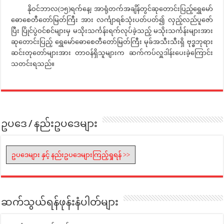
နိုဝင်ဘာလ(၁၅)ရက်နေ့၊ အာရုံတက်အချိန်တွင်ဆုတောင်းပြည့်ရွှေမော်
ဓောစေတီတော်မြတ်ကြီး အား လင်္ကျာရစ်သုံးပတ်ပတ်၍ လှည့်လည်ပူဇော်
ပြီး ပြိုင်ပွဲဝင်စင်များမှ မသိုးသင်္ကန်းရက်လုပ်ခဲ့သည့် မသိုးသင်္ကန်းများအား
ဆုတောင်းပြည့် ရွှေမော်ဓောစေတီတော်မြတ်ကြီး မုခ်အသီးသီးရှိ ဗုဒ္ဓဘုရား
ဆင်းတုတော်များအား တာဝန်ရှိသူများက ဆက်ကပ်လှူဒါန်းပေးခဲ့ကြောင်း
သတင်းရသည်။
ဥပဒေ / နည်းဥပဒေများ
ဥပဒေများ နှင့် နည်းဥပဒေများကြည့်ရှုရန် >>
ဆက်သွယ်ရန်ဖုန်းနံပါတ်များ