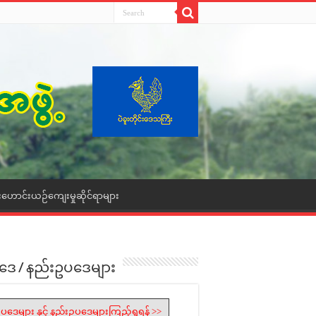
းဟောင်းယဉ်ကျေးမှုဆိုင်ရာများ
ဒေ / နည်းဥပဒေများ
ပဒေများ နှင့် နည်းဥပဒေများကြည့်ရှုရန် >>