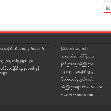
င်းဒေသကြီးဆိုင်ရာအချက်အလက်
နိုင်ငံတော် သမ္မတရုံး
ကာကွယ်ရေးဝန်ကြီးဌာန
သူများမှ တင်ပြချက်များ
နိုင်ငံခြားရေးဝန်ကြီးဌာန
ိုင်ရာဝန်ကြီးဌာနများ၏ ဖုန်း
ပြန်ကြားရေးဝန်ကြီးဌာန
တ်များ
ပြည်ထောင်စုလွှတ်တော်
ဝန်ကြီးဌာနများ၏WebSiteများ
Myanmar National Portal