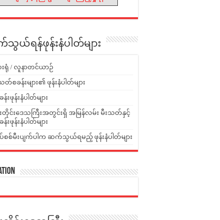
သွယ်ရန်ဖုန်းနံပါတ်များ
းရုံ / လူနာတင်ယာဉ်
သတ်စခန်းများ၏ ဖုန်းနံပါတ်များ
ခန်းဖုန်းနံပါတ်များ
ူးတိုင်းဒေသကြီးအတွင်းရှိ အမြန်လမ်း မီးသတ်နှင့်
ခန်းဖုန်းနံပါတ်များ
ပ်စစ်မီးပျက်ပါက ဆက်သွယ်ရမည့် ဖုန်းနံပါတ်များ
ation