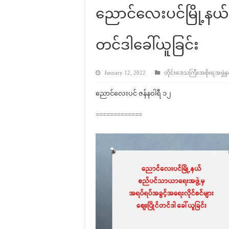
ညောင်လေးပင်မြို့နယ
တင်ဒါခေါ်ယူခြင်း
January 12, 2022
တိုင်းဒေသကြီးအစိုးရအဖွဲ့နှင
ညောင်လေးပင် ဇန်နဝါရီ ၁၂
=============