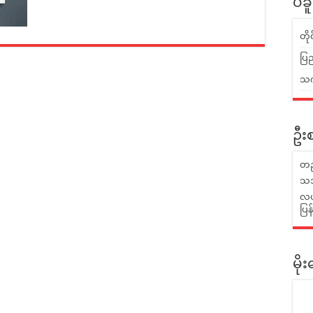
ပဲခ
တိ
ပြည
သက်
ဦးစ
တည
သဘ
လယ်
ပြ
မိ