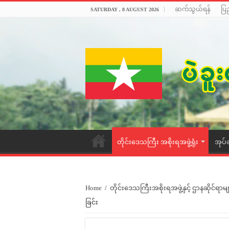
ဆက်သွယ်ရန်
ပြ
SATURDAY , 8 AUGUST 2026
တိုင်းဒေသကြီး အစိုးရအဖွဲ့ရုံး
အုပ်
Home
/
တိုင်းဒေသကြီးအစိုးရအဖွဲ့နှင့် ဌာနဆိုင်ရာမျ
ခြင်း