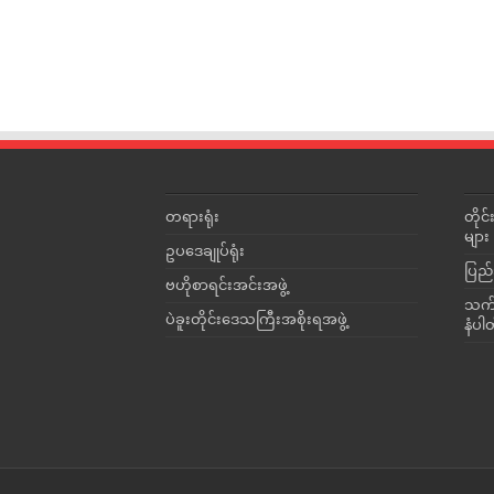
တရားရုံး
တို
များ
ဥပဒေချုပ်ရုံး
ပြည်
ဗဟိုစာရင်းအင်းအဖွဲ့
သက်ဆ
ပဲခူးတိုင်းဒေသကြီးအစိုးရအဖွဲ့
နံပါ