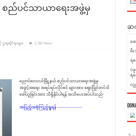
် စည်ပင်သာယာရေးအဖွဲ့မှ
ဆက်
ဆေ
့် ဌာနဆိုင်ရာများ
2,182 Views
မီး
ရဲစ
ပဲခ
ရဲစ
ညောင်လေးပင်မြို့နယ် စည်ပင်သာယာရေးအဖွဲ့မှ
လျှ
အခွင့်အရေး အရပ်ရပ်လိုင်စင် များအား ဈေးပြိုင်တင်ဒါ
ခေါ်ယူခြင်းအား သိရှိနိုင်ပါရန် အသိပေးအပ်ပါသည်-
Don
အပြည့်အစုံကြည့်ရှုရန် ——————-