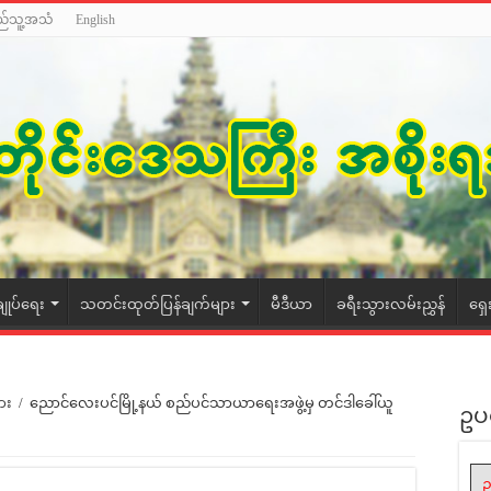
ည်သူ့အသံ
English
ချုပ်ရေး
သတင်းထုတ်ပြန်ချက်များ
မီဒီယာ
ခရီးသွားလမ်းညွှန်
ရှေ
ား
/
ညောင်လေးပင်မြို့နယ် စည်ပင်သာယာရေးအဖွဲ့မှ တင်ဒါခေါ်ယူ
ဥပ
ဥ