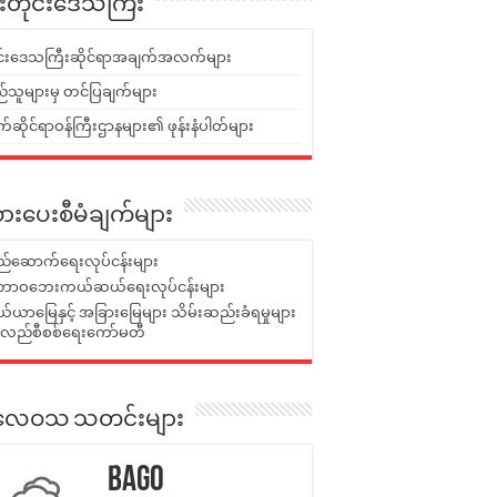
ူးတိုင်းဒေသကြီး
ုင်းဒေသကြီးဆိုင်ရာအချက်အလက်များ
်သူများမှ တင်ပြချက်များ
ဆိုင်ရာဝန်ကြီးဌာနများ၏ ဖုန်းနံပါတ်များ
ားပေးစီမံချက်များ
်ဆောက်ရေးလုပ်ငန်းများ
ာဝဘေးကယ်ဆယ်ရေးလုပ်ငန်းများ
ယာမြေနှင့် အခြားမြေများ သိမ်းဆည်းခံရမှုများ
န်လည်စီစစ်ရေးကော်မတီ
ုးလေဝသ သတင်းများ
Bago