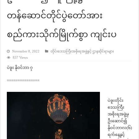
တန်ဆောင်တိုင်ပွဲတော်အား
စည်ကားသိုက်မြိုက်စွာ ကျင်းပ
November 8, 2022
တိုင်းဒေသကြီးအစိုးရအဖွဲ့နှင့် ဌာနဆိုင်ရာများ
837 Views
ပဲခူး နိုဝင်ဘာ ၇
===============
ပဲခူးတိုင်း
ဒေသကြီး
အစိုးရအဖွဲ့မှ
ဦးဆောင်၍
နိုဝင်ဘာလ(၆)
ရက်နေ့နှင့်