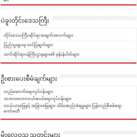
ပဲခူးတိုင်းဒေသကြီး
တိုင်းဒေသကြီးဆိုင်ရာအချက်အလက်များ
ပြည်သူများမှ တင်ပြချက်များ
သက်ဆိုင်ရာဝန်ကြီးဌာနများ၏ ဖုန်းနံပါတ်များ
ဦးစားပေးစီမံချက်များ
တည်ဆောက်ရေးလုပ်ငန်းများ
သဘာဝဘေးကယ်ဆယ်ရေးလုပ်ငန်းများ
လယ်ယာမြေနှင့် အခြားမြေများ သိမ်းဆည်းခံရမှုများ ပြန်လည်စီစစ်ရေး
ကော်မတီ
မိုးလေဝသ သတင်းများ