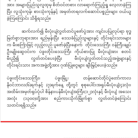
အား အများပြည်သူလူထုမှ စိတ်ဝင်တစား လာရောက်ကြည့်ရှု လေ့လာခဲ့ကြ
ပြီး လူသုံးကုန်၊ စားသုံးကုန်နှင့် အမှတ်တရလက်ဆောင်ပစ္စည်းများ ဝယ်ယူ
ခဲ့ကြကြောင်း သိရှိရသည်။
ဆက်လက်၍ မီးပုံးပျံလွှတ်တင်ပူဇော်ပွဲအား ကျင်းပပြုလုပ်ရာ ဗုဒ္ဓ
မြတ်စွာဘုရားအား ရည်မှန်းပြီး ဒေသခံပြည်သူများနှင့် တိုင်းရင်းသားများ
က မီးစင်္ကြာဖြင့် လှည့်လည် ပူဇော်ခဲ့ပြီးနောက် တိုင်းဒေသကြီး ဝန်ကြီးချုပ်
ဦးမျိုးဆွေဝင်းက ပဲခူးတိုင်းဒေသကြီး ကိုယ်စားပြု မီးပုံးပျံအား စတင်
မီးညှိ၍ လွှတ်တင်ပေးခဲ့ပြီး မီးပုံးပျံလွှတ်တင်သည့်အဖွဲ့များနှင့်
တိုင်းရင်းသား အကအဖွဲ့တို့အား ဂုဏ်ပြုငွေများ ချီးမြှင့်ပေးခဲ့သည်။
ပဲခူးတိုင်းဒေသကြီး၊ ပဲခူးမြို့၊ တန်ဆောင်တိုင်ပွဲတော်ကာလ
နိုဝင်ဘာလ(၆)ရက်နှင့် (၇)ရက်နေ့ တို့တွင် စုစုပေါင်းအရုပ်မီးပုံးပျံ(၄)လုံး၊
အထိမ်းအမှတ်ရုပ်ပုံပါ စိန်နားပန်မီးပုံးပျံအကြီး(၁၂)လုံးနှင့် မီးပုံးပျံ အသေး
အလုံး (၁၃၀၀)တို့အား စည်ကားသိုက်မြိုက်စွာ လွှတ်တင်ခဲ့ကြောင်း
သတင်းရရှိသည်။