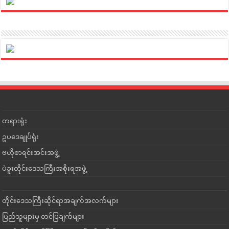
တရားရုံး
ဥပဒေချုပ်ရုံး
ဗဟိုစာရင်းအင်းအဖွဲ့
ပဲခူးတိုင်းဒေသကြီးအစိုးရအဖွဲ့
တိုင်းဒေသကြီးဆိုင်ရာအချက်အလက်များ
ပြည်သူများမှ တင်ပြချက်များ