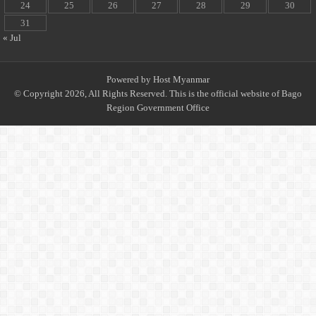
24
25
26
27
28
29
30
31
« Jul
Powered by
Host Myanmar
© Copyright 2026, All Rights Reserved. This is the official website of Bago
Region Government Office