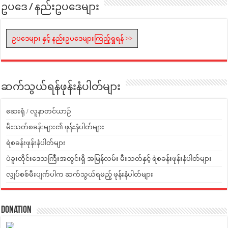
ဥပဒေ / နည်းဥပဒေများ
ဥပဒေများ နှင့် နည်းဥပဒေများကြည့်ရှုရန် >>
ဆက်သွယ်ရန်ဖုန်းနံပါတ်များ
ဆေးရုံ / လူနာတင်ယာဉ်
မီးသတ်စခန်းများ၏ ဖုန်းနံပါတ်များ
ရဲစခန်းဖုန်းနံပါတ်များ
ပဲခူးတိုင်းဒေသကြီးအတွင်းရှိ အမြန်လမ်း မီးသတ်နှင့် ရဲစခန်းဖုန်းနံပါတ်များ
လျှပ်စစ်မီးပျက်ပါက ဆက်သွယ်ရမည့် ဖုန်းနံပါတ်များ
Donation