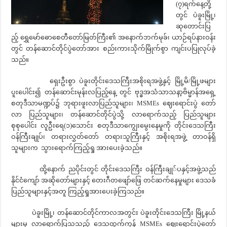
(၇)ရက်နေ့တို့
တွင် ပဲခူးမြို့၊
ဆုတောင်းပြ
ည့် ရွှေမော်ဓောစေတီတော်မြတ်ကြီး၏ အနောက်ဘက်မုခ်၊ ယာဉ်ရပ်နားဝန်း
တွင် တန်ဆောင်တိုင်ပွဲတော်အား စည်းကားသိုက်မြိုက်စွာ ကျင်းပပြုလုပ်ခဲ့
သည်။
ရှေးဦးစွာ ပဲခူးတိုင်းဒေသကြီးအစိုးရအဖွဲ့နှင့် မြို့မိ/မြို့ဖများ
ပူးပေါင်း၍ တန်ဆောင်းမုန်းလပြည့်နေ့ တွင် ဗုဒ္ဓအသံသာသနာ့ဗိမ္မာန်အရှေ့
စတုဒီသာမဏ္ဍပ်၌ ဘုရားဖူးလာပြည်သူများ၊ MSMEs ဈေးရောင်းပွဲ တော်
လာ ပြည်သူများ၊ တန်ဆောင်တိုင်ပွဲသို့ လာရောက်သည့် ပြည်သူများ
စုစုပေါင်း လူဦးရေ(၁)သောင်း စတုဒီသာကျွေးမွေးနေမှုကို တိုင်းဒေသကြီး
ဝန်ကြီးချုပ်၊ တရားလွှတ်တော် တရားသူကြီးနှင့် အစိုးရအဖွဲ့ တာဝန်ရှိ
သူများက သွားရောက်ကြည့်ရှု အားပေးခဲ့သည်။
ထို့နောက် ညပိုင်းတွင် တိုင်းဒေသကြီး ဝန်ကြီးချု်ပနှင့်အဖွဲ့သည်
နိုင်ငံကျော် အဆိုတော်များနှင့် တေးဂီတဖျော်ဖြေ တင်ဆက်နေမှုများ ဒေသခံ
ပြည်သူများနှင့်အတူ ကြည့်ရှုအားပေးခဲ့ကြသည်။
ပဲခူးမြို့၊ တန်ဆောင်တိုင်ကာလအတွင်း ပဲခူးတိုင်းဒေသကြီး မြို့နယ်
များမှ လာရောက်ပြသသည့် ဒေသထွက်ကုန် MSMEs ဈေးရောင်းပွဲတော်