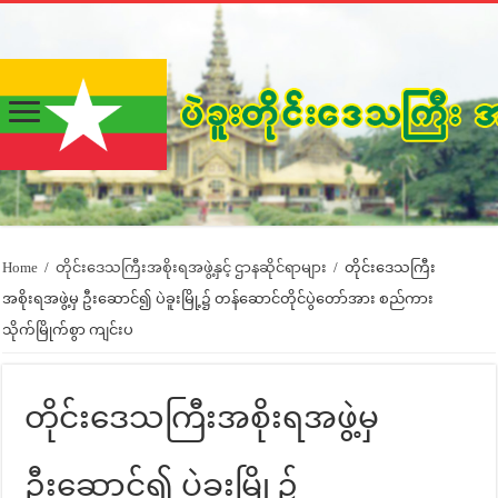
Home
/
တိုင်းဒေသကြီးအစိုးရအဖွဲ့နှင့် ဌာနဆိုင်ရာများ
/
တိုင်းဒေသကြီး
အစိုးရအဖွဲ့မှ ဦးဆောင်၍ ပဲခူးမြို့၌ တန်ဆောင်တိုင်ပွဲတော်အား စည်ကား
သိုက်မြိုက်စွာ ကျင်းပ
တိုင်းဒေသကြီးအစိုးရအဖွဲ့မှ
ဦးဆောင်၍ ပဲခူးမြို့၌