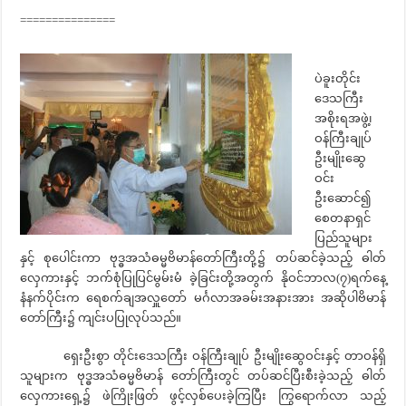
===============
ပဲခူးတိုင်း
ဒေသကြီး
အစိုးရအဖွဲ့၊
ဝန်ကြီးချုပ်
ဦးမျိုးဆွေ
ဝင်း
ဦးဆောင်၍
စေတနာရှင်
ပြည်သူများ
နှင့် စုပေါင်းကာ ဗုဒ္ဓအသံဓမ္မဗိမာန်တော်ကြီးတို့၌ တပ်ဆင်ခဲ့သည့် ဓါတ်
လှေကားနှင့် ဘက်စုံပြုပြင်မွမ်းမံ ခဲ့ခြင်းတို့အတွက် နိုဝင်ဘာလ(၇)ရက်နေ့
နံနက်ပိုင်းက ရေစက်ချအလှူတော် မင်္ဂလာအခမ်းအနားအား အဆိုပါဗိမာန်
တော်ကြီး၌ ကျင်းပပြုလုပ်သည်။
ရှေးဦးစွာ တိုင်းဒေသကြီး ဝန်ကြီးချုပ် ဦးမျိုးဆွေဝင်းနှင့် တာဝန်ရှိ
သူများက ဗုဒ္ဓအသံဓမ္မဗိမာန် တော်ကြီးတွင် တပ်ဆင်ပြီးစီးခဲ့သည့် ဓါတ်
လှေကားရှေ့၌ ဖဲကြိုးဖြတ် ဖွင့်လှစ်ပေးခဲ့ကြပြီး ကြွရောက်လာ သည့်