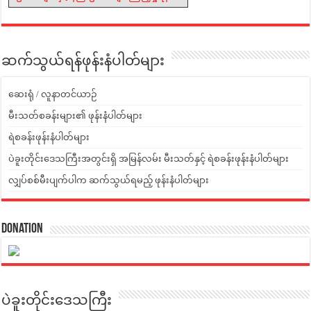
ဆက်သွယ်ရန်ဖုန်းနံပါတ်များ
ဆေးရုံ / လူနာတင်ယာဉ်
မီးသတ်စခန်းများ၏ ဖုန်းနံပါတ်များ
ရဲစခန်းဖုန်းနံပါတ်များ
ပဲခူးတိုင်းဒေသကြီးအတွင်းရှိ အမြန်လမ်း မီးသတ်နှင့် ရဲစခန်းဖုန်းနံပါတ်များ
လျှပ်စစ်မီးပျက်ပါက ဆက်သွယ်ရမည့် ဖုန်းနံပါတ်များ
Donation
ပဲခူးတိုင်းဒေသကြီး