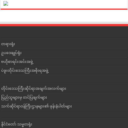
တရားရုံး
ဥပဒေချုပ်ရုံး
ဗဟိုစာရင်းအင်းအဖွဲ့
ပဲခူးတိုင်းဒေသကြီးအစိုးရအဖွဲ့
တိုင်းဒေသကြီးဆိုင်ရာအချက်အလက်များ
ပြည်သူများမှ တင်ပြချက်များ
သက်ဆိုင်ရာဝန်ကြီးဌာနများ၏ ဖုန်းနံပါတ်များ
နိုင်ငံတော် သမ္မတရုံး