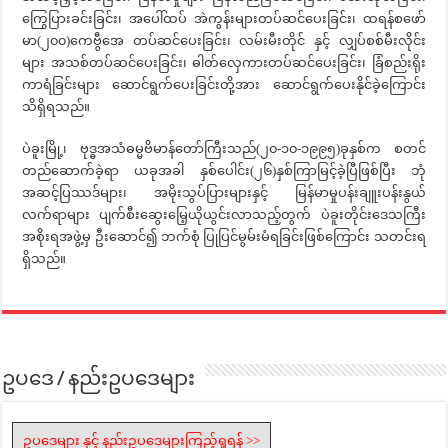
ကြွေပြားခင်းခြင်း၊ အပေါ်ထပ် အဲကွန်းများတပ်ဆင်ပေးခြင်း၊ ထရန်စဖော်
မာ(၂၀၀)ကေဗွီအေ တပ်ဆင်ပေးခြင်း၊ လမ်းမီးတိုင် နှင့် လျှပ်စစ်မီးလိုင်း
များ အသစ်တပ်ဆင်ပေးခြင်း၊ ဓါတ်လှေကားတပ်ဆင်ပေးခြင်း၊ ခြံစည်းရိုး
ကာရံခြင်းများ ဆောင်ရွက်ပေးခြင်းတို့အား ဆောင်ရွက်ပေးနိုင်ခဲ့ကြောင်း
သိရှိရသည်။
ပဲခူးမြို့၊ ဗုဒ္ဓအသံဓမ္မဗိမာန်တော်ကြီးသည်(၂၀-၁၀-၁၉၉၅)ခုနှစ်က စတင်
တည်ဆောက်ခဲ့ရာ ယခုအခါ နှစ်ပေါင်း(၂၆)နှစ်ကြာမြင့်ခဲ့ပြီဖြစ်ပြီး ဘုံ
အဆင့်ပြဿဒ်များ၊ အမိုးသွပ်ပြားများနှင့် မြန်မာမှုပန်းချူးပန်းနွယ်
လက်ရာများ ပျက်စီးဆွေးမြေ့ယိုယွင်းလာသည့်တွက် ပဲခူးတိုင်းဒေသကြီး
အစိုးရအဖွဲ့မှ ဦးဆောင်၍ ဘက်စုံ ပြုပြင်မွမ်းမံရခြင်းဖြစ်ကြောင်း သတင်းရ
ရှိသည်။
ဥပဒေ / နည်းဥပဒေများ
ဥပဒေများ နှင့် နည်းဥပဒေများကြည့်ရှုရန် >>