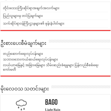
တိုင်းဒေသကြီးဆိုင်ရာအချက်အလက်များ
ပြည်သူများမှ တင်ပြချက်များ
သက်ဆိုင်ရာဝန်ကြီးဌာနများ၏ ဖုန်းနံပါတ်များ
ဦးစားပေးစီမံချက်များ
တည်ဆောက်ရေးလုပ်ငန်းများ
သဘာဝဘေးကယ်ဆယ်ရေးလုပ်ငန်းများ
လယ်ယာမြေနှင့် အခြားမြေများ သိမ်းဆည်းခံရမှုများ ပြန်လည်စီစစ်ရေး
ကော်မတီ
မိုးလေဝသ သတင်းများ
Bago
Light Rain