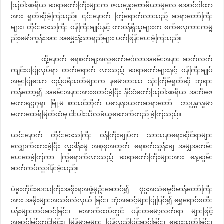
ဩဝါဒစရိယ ဆရာတော်ကြီးများက ဇယန္တောဗောဓိယာမူလေ အောင်ဂါထာ
အား ရွတ်ဆိုခဲ့ကြသည်။ ၎င်းနောက် ကြွရောက်လာသည့် ဆရာတော်ကြီး
များ၊ တိုင်းဒေသကြီး ဝန်ကြီးချုပ်နှင့် တာဝန်ရှိသူများက စက်လှေကားကမ္ဗ
ည်းမော်ကွန်းအား အမွှေးနံ့သာရည်များ ပတ်ဖြန်းပေးခဲ့ကြသည်။
ထို့နောက် ရေစက်ချအလှူတော်မင်္ဂလာအခမ်းအနား ဆက်လက်
ကျင်းပပြုလုပ်ရာ တက်ရောက် လာသည့် ဆရာတော်များနှင့် ဝန်ကြီးချုပ်
အမှူးပြုသော ဧည့်ပရိသတ်များက နမောတဿ သုံးကြိမ်ရွတ်ဆို ဘုရား
ကန်တော့၍ အခမ်းအနားအားစတင်ခဲ့ပြီး နိုင်ငံတော်ဩဝါဒစရိယ အဘိဓဇ
မဟာရဋ္ဌဂုရု၊ မြို့မ စာသင်တိုက် ပဓာနနာယကဆရာတော် ဘဒ္ဒန္တဂန္ဓမာ
မဟာထေရ်မြတ်ထံမှ ငါးပါးသီလခံယူဆောက်တည် ခဲ့ကြသည်။
ယင်းနောက် တိုင်းဒေသကြီး ဝန်ကြီးချုပ်က သာသနာရေးဆိုင်ရာများ
လျှောက်ထားခဲ့ပြီး လှူဒါန်းမှု အစုစုအတွက် ရေစက်သွန်းချ အမျှအတမ်း
ပေးဝေခဲ့ကြကာ ကြွရောက်လာသည့် ဆရာတော်ကြီးများအား နေ့ဆွမ်း
ဆက်ကပ်လှူဒါန်းခဲ့သည်။
ပဲခူးတိုင်းဒေသကြီးအစိုးရအဖွဲ့မှဦးဆောင်၍ ဗုဒ္ဓအသံဓမ္မဗိမာန်တော်ကြီး
အား အမိုးများအသစ်လဲလှယ် ခြင်း၊ ဘုံအဆင့်များပြုပြင်၍ ရွှေရောင်စတီး
ပန်းများတပ်ဆင်ခြင်း၊ အောက်ထပ်တွင် ပန်းတမော့လက်ရာ များဖြင့်
အဆင့်မြှင့်တင်ခြင်း၊ မြန်မာမှုများ ပြန်လည်ပြင်ဆင်ခြင်း၊ ဆေးသုတ်ခြင်း၊