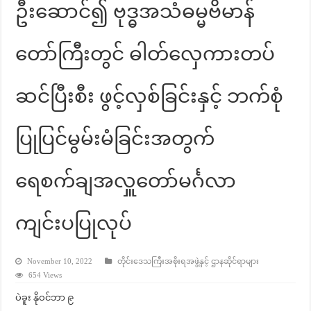
ဦးဆောင်၍ ဗုဒ္ဓအသံဓမ္မဗိမာန်
တော်ကြီးတွင် ဓါတ်လှေကားတပ်
ဆင်ပြီးစီး ဖွင့်လှစ်ခြင်းနှင့် ဘက်စုံ
ပြုပြင်မွမ်းမံခြင်းအတွက်
ရေစက်ချအလှူတော်မင်္ဂလာ
ကျင်းပပြုလုပ်
November 10, 2022
တိုင်းဒေသကြီးအစိုးရအဖွဲ့နှင့် ဌာနဆိုင်ရာများ
654 Views
ပဲခူး နိုဝင်ဘာ ၉