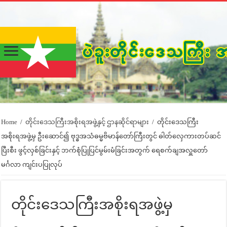
Home
/
တိုင်းဒေသကြီးအစိုးရအဖွဲ့နှင့် ဌာနဆိုင်ရာများ
/
တိုင်းဒေသကြီး
အစိုးရအဖွဲ့မှ ဦးဆောင်၍ ဗုဒ္ဓအသံဓမ္မဗိမာန်တော်ကြီးတွင် ဓါတ်လှေကားတပ်ဆင်
ပြီးစီး ဖွင့်လှစ်ခြင်းနှင့် ဘက်စုံပြုပြင်မွမ်းမံခြင်းအတွက် ရေစက်ချအလှူတော်
မင်္ဂလာ ကျင်းပပြုလုပ်
တိုင်းဒေသကြီးအစိုးရအဖွဲ့မှ