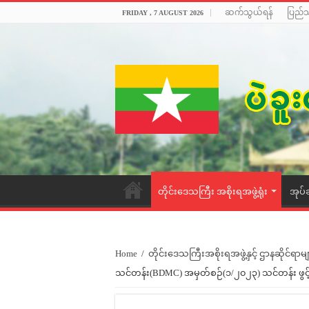
ဆက်သွယ်ရန်
ပြည်
FRIDAY , 7 AUGUST 2026
တိုင်းဒေသကြီး အစိုးရအဖွဲ့ရုံး
အုပ်
Home
/
တိုင်းဒေသကြီးအစိုးရအဖွဲ့နှင့် ဌာနဆိုင်ရာမျ
သင်တန်း(BDMC) အမှတ်စဉ်(၁/၂၀၂၃) သင်တန်း ဖွင့်ပွဲ