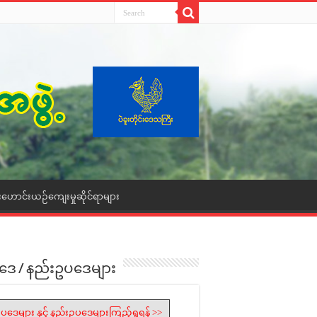
းဟောင်းယဉ်ကျေးမှုဆိုင်ရာများ
ဒေ / နည်းဥပဒေများ
ပဒေများ နှင့် နည်းဥပဒေများကြည့်ရှုရန် >>