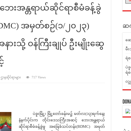
ေးအန္တရာယ်ဆိုင်ရာစီမံခန့်ခွဲ
BDMC) အမှတ်စဉ်(၁/၂၀၂၃)
ဆက်
ဆေ
နားသို့ ဝန်ကြီးချုပ် ဦးမျိုးဆွေ
မီး
ရဲစ
့်
ပဲခ
ရဲစ
် ဌာနဆိုင်ရာများ
717 Views
လျှ
Don
ပဲခူးမြို့၊ မြို့တော်ခန်းမ၌ မတ်လ(၁၃)ရက်နေ့၊
နံနက်ပိုင်းက တိုင်းဒေသကြီးအဆင့် ဘေးအန္တရာယ်
ဆိုင်ရာစီမံခန့်ခွဲမှု အခြေခံသင်တန်း(BDMC) အမှတ်