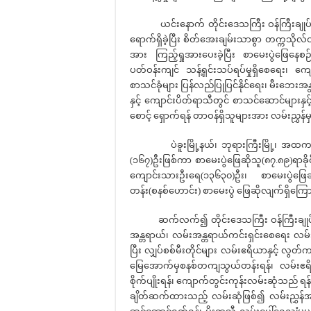
ယင်းနောက် တိုင်းဒေသကြီး ဝန်ကြီးချုပ်နှင့်အ
ရောက်ရှိခဲ့ပြီး စိတ်အေးချမ်းသာစွာ တက္ကသိုလ
အား ကြည့်ရှုအားပေးခဲ့ပြီး စာမေးပွဲဖြေနေစ
ပတ်ဝန်းကျင် သန့်ရှင်းသပ်ရပ်မှုရှိစေရေး၊ က
စာသင်ခုံများ ပြန်လည်ပြုပြင်နိုင်ရေး၊ မီးဘေး
နှင့် ကျောင်းပိတ်ရာသီတွင် စာသင်ဆောင်များနှင့
စောင့် ရှောက်ရန် တာဝန်ရှိသူများအား လမ်းညွှန်
ပဲခူးမြို့နယ်၊ ဘုရားကြီးမြို့၊ အထက(ဘု
(၁၆၇)ဦးဖြစ်ကာ စာမေးပွဲဖြေဆိုသူ(၈၇.၈၉)ရာခိုင်န
ကျောင်းသားဦးရေ(၁၃၆၃၀)ဦး၊ စာမေးပွဲဖြေဆို
တန်း(စနစ်ဟောင်း) စာမေးပွဲ ဖြေဆိုလျက်ရှိကြေ
ဆက်လက်၍ တိုင်းဒေသကြီး ဝန်ကြီးချုပ် ဦးမျ
အန္တရာယ်၊ လမ်းအန္တရာယ်ကင်းရှင်းစေရေး လမ်းက
ပြီး လျှပ်စစ်မီးတိုင်များ လမ်းဧရိယာနှင့် လွတ်
မြေအောက်မှစနစ်တကျသွယ်တန်းရန်၊ လမ်းဧရိ
စိုက်ပျိုးရန်၊ ကျောက်တွင်းကုန်းလမ်းဆုံသည် ရန်က
ချိတ်ဆက်ထားသည့် လမ်းဆုံဖြစ်၍ လမ်းညွှန်အ