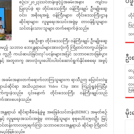
ပဲခ
စဉ်(၁/၂၀၂၃)သင်တန်းဖွင့်ပွဲအခမ်းအနား ကျင်းပ
ပြုလုပ်ခဲ့ ရာ တိုင်းဒေသကြီး ဝန်ကြီးချုပ် ဦးမျိုးဆွေ
ဝင်း၊ အစိုးရအဖွဲ့ ဝန်ကြီးများ၊ တိုင်းဒေသကြီးဌာန
တိ
ဆိုင်ရာများ၊ လူမှုရေးအသင်းအဖွဲ့မှ တာဝန်ရှိသူများ၊
ပြည
သင်တန်းသား/သူများ တက်ရောက်ခဲ့သည်။
သက်
ရှေးဦးစွာ တိုင်းဒေသကြီး ဝန်ကြီးချုပ် ဦးမျိုးဆွေ
ါ်လာမည့် သဘာဝ ဘေးန္တရာယ်များအားလုံးကို ကြိုတင်ကာကွယ်ခြင်း၊
င်း၊ ကူညီ ကယ်ဆယ်ခြင်းလု်ပငန်းများအပြင် သဘာဝဘေးဖြစ်ပွား
ဦးစ
င့် အတူတကွ အားလုံးပူးပေါင်းပါဝင်ဆောင်ရွက်နိုင်စေရေး အဖွင့်
တည
သဘ
င့် အခမ်းအနားတက်ရောက်လာကြသူများက ရာသီဥတု ပြောင်းလဲမှု
လယ်
ယ်ဆိုင်ရာ အသိပညာပေး Video Clip အား ကြည့်ရှုခဲ့ကြပြီး
ပြ
ုက်ကူးခဲ့သည်။ ၎င်းနောက် တိုင်းဒေသကြီး ဝန်ကြီးချုပ်သည်
်ဆက်အားပေးခဲ့သည်။
 ဆိုင်ရာစီမံခန့်ခွဲမှု အခြေခံသင်တန်း(BDMC) အမှတ်စဉ်
မိ
် လူမှုရေးအသင်းအဖွဲ့မှ တာဝန်ရှိသူများ စုစုပေါင်း(၅၀)ဦး ဖြင့်
သင်တန်းကာလ(၅)ရက်ကြာ သဘာဝဘေးအန္တရာယ် ဆိုင်ရာ ကြိုတင်
သွားမည်ဖြစ်သည်။