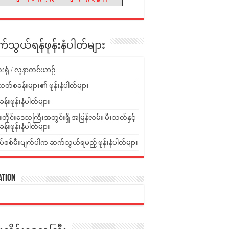
သွယ်ရန်ဖုန်းနံပါတ်များ
းရုံ / လူနာတင်ယာဉ်
သတ်စခန်းများ၏ ဖုန်းနံပါတ်များ
ခန်းဖုန်းနံပါတ်များ
ူးတိုင်းဒေသကြီးအတွင်းရှိ အမြန်လမ်း မီးသတ်နှင့်
ခန်းဖုန်းနံပါတ်များ
ပ်စစ်မီးပျက်ပါက ဆက်သွယ်ရမည့် ဖုန်းနံပါတ်များ
ation