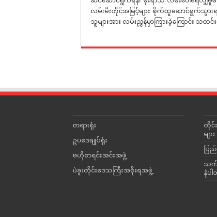
ဆင်ဆောင်ရွက်ရန်၊ မိုးရာသီ လမ်းပေါ်ရေလျှံမှ
လမ်းမီးတိုင်အမြင့်များ စိုက်ထူဆောင်ရွက်သွားရန်
သူများအား လမ်းညွှန်မှာကြားခဲ့ကြောင်း သတင်း
တရားရုံး
တို
များ
ဥပဒေချုပ်ရုံး
ပြည်
ဗဟိုစာရင်းအင်းအဖွဲ့
သက်ဆ
ပဲခူးတိုင်းဒေသကြီးအစိုးရအဖွဲ့
နံပါ