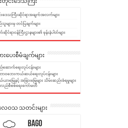
ူးတိုင်းဒေသကြီး
ုင်းဒေသကြီးဆိုင်ရာအချက်အလက်များ
်သူများမှ တင်ပြချက်များ
ဆိုင်ရာဝန်ကြီးဌာနများ၏ ဖုန်းနံပါတ်များ
ားပေးစီမံချက်များ
်ဆောက်ရေးလုပ်ငန်းများ
ာဝဘေးကယ်ဆယ်ရေးလုပ်ငန်းများ
ယာမြေနှင့် အခြားမြေများ သိမ်းဆည်းခံရမှုများ
န်လည်စီစစ်ရေးကော်မတီ
ုးလေဝသ သတင်းများ
Bago