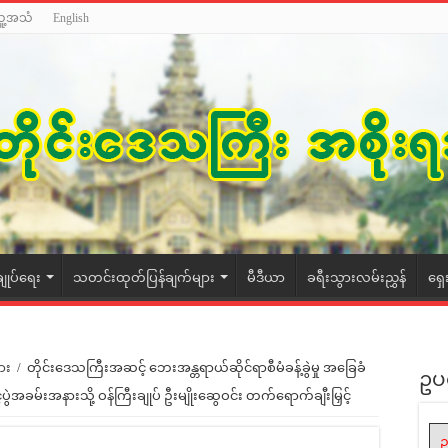
သူ့အသံ
English
ချုပ်ရေး
သတင်းထုတ်ပြန်ချက်များ
မီဒီယာ
ခရီးသွားလမ်းညွှန်
ရှေ
ား
/
တိုင်းဒေသကြီးအဆင့် ဘေးအန္တရာယ်ဆိုင်ရာစီမံခန့်ခွဲမှု အခြေခံ
ဥပ
အခမ်းအနားသို့ ဝန်ကြီးချုပ် ဦးမျိုးဆွေဝင်း တက်ရောက်ချီးမြှင့်
ဥ