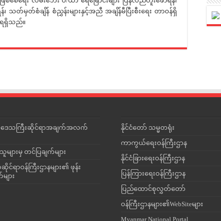
ုမဖြစ်စေရေး လမ်းဘေး ဝဲ/ယာ ရေမြောင်းများ ပြန်လည်တူးဖော်ရန်၊
၊ သတ်မှတ်စံချိန် စံညွှန်းများနှင့်အညီ အချိန်မီပြီးစီးရေး တာဝန်ရှိ
ရရှိသည်။‌
င်းဒေသကြီးဆိုင်ရာအချက်အလက်
နိုင်ငံတော် သမ္မတရုံး
ကာကွယ်ရေးဝန်ကြီးဌာန
သူများမှ တင်ပြချက်များ
နိုင်ငံခြားရေးဝန်ကြီးဌာန
ိုင်ရာဝန်ကြီးဌာနများ၏ ဖုန်း
ပြန်ကြားရေးဝန်ကြီးဌာန
တ်များ
ပြည်ထောင်စုလွှတ်တော်
ဝန်ကြီးဌာနများ၏WebSiteများ
Myanmar National Portal