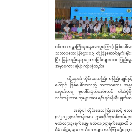
ဝင်းက ကမ္ဘာကြီးပူးနွေးလာမှုကြောင့် ဖြစ်ပေ
သဘာဝဘေးဖြစ်ပွားစဉ် တုံ့ပြန်ဆောင်ရွက်ခြ
ပြီး ပြန်လည်နေရာချထားခြင်းများအား ပြည်သူနှ
အမှာစကား ပြောကြားခဲ့သည်။
ထို့နောက် တိုင်းဒေသကြီး ဝန်ကြီးချုပ်နှ
ကြောင့် ဖြစ်ပေါ်လာသည့် သဘာဝဘေး အန္တရာ
အမှတ်တရ စုပေါင်းမှတ်တမ်းတင် ဓါတ်ပုံရိ
သင်တန်းသား/သူများအား ရင်းရင်းနှီးနှီး နှုတ
အဆိုပါ တိုင်းဒေသကြီးအဆင့် ဘေးအန္တရာယ်
(၁/၂၀၂၃)သင်တန်းအား ဌာနဆိုင်ရာဝန်ထမ်များနှင့
မတ်လ(၁၃) ရက်နေ့မှ မတ်လ(၁၇)ရက်နေ့အထိ 
စီမံ ခန့်ခွဲမှုများ အသိပညာများ သင်ကြားပို့ချ