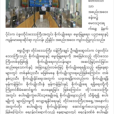
တော်ဝင်ဟံ
သာ
အစည်းအဝေး
ခန်းမ၌
မေလ(၃၀)ရ
က်နေ့၊ နံနက်
ပိုင်းက ပဲခူးတိုင်းဒေသကြီးအတွင်း စိုက်ပျိုးရေး၊ မွေးမြူရေး၊ ပညာရေးနှင့်
ကျန်းမာရေးဆိုင်ရာ လုပ်ငန်း ညှိနှိုင်း အစည်းအဝေး ကျင်းပပြုလုပ်သည်။
ရှေးဦးစွာ တိုင်းဒေသကြီး ဝန်ကြီးချုပ် ဦးမျိုးဆွေဝင်းက ပဲခူးတိုင်း
ဒေသကြီးသည် စိုက်ပျိုးရေးနှင့် မွေးမြူရေးကို အခြေခံသည့် တိုင်းဒေသ
ကြီးတစ်ခုဖြစ်၍ စိုက်ပျိုးရေးလုပ်ငန်းများ အဆင့်မြှင့်တင်ခြင်း၊
ဆည်ရေသောက်နှင့် အခြားနည်းလမ်းဖြင့် စိုက်ပျိုးရေရရှိသည့်‌ မြေနေရာ
များတွင် တစ်နှစ်(၃)သီး မဖြစ်မနေ စိုက်ပျိုးသွားရမည်ဖြစ်ကြောင်း၊ တစ်
နှစ်(၃)သီး စိုက်ပျိုးနိုင်ရေးအတွက် ယခုအချိန်ကတည်းက စိုက်ပျိုးချိန်
မှန်ကန်ခြင်း၊ စိုက်ပျိုးသီးနှံ မှန်ကန်ခြင်းနှင့် စိုက်ပျိုးရေ ရရှိရေးတို့ကို
ကြိုတင်စီမံဆောင်ရွက် ပေးနေရခြင်း ဖြစ်ကြောင်း၊ တို်ငးဒေသကြီး
အတွင်း စပါးမျိုးကွဲပေါင်း(၃၈)မျိုးခန့် စိုက်ပျိုးနေသည်ကို သိရှိရ၍ စပါး
မျိုးကွဲ များပြားမှုကို လျော့ချနိုင်ရေးနှင့် တိုင်းဒေသကြီး(အရှေ့/အနောက်)
အထွက်တိုး စပါးမျိုးတူ စိုက်ပျိုးနိုင်ရေး ဆောင်ရွက်ပေးသွားရမည်
ဖြစ်ကြောင်း၊ ရေငန်ဝင်ရောက်သည့် နေရာများတွင် ရေငန်ဒဏ်ခံ စပါးမျိုး