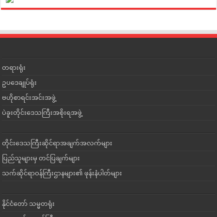
တရားရုံး
ဥပဒေချုပ်ရုံး
ဗဟိုစာရင်းအင်းအဖွဲ့
ပဲခူးတိုင်းဒေသကြီးအစိုးရအဖွဲ့
တိုင်းဒေသကြီးဆိုင်ရာအချက်အလက်များ
ပြည်သူများမှ တင်ပြချက်များ
သက်ဆိုင်ရာဝန်ကြီးဌာနများ၏ ဖုန်းနံပါတ်များ
နိုင်ငံတော် သမ္မတရုံး