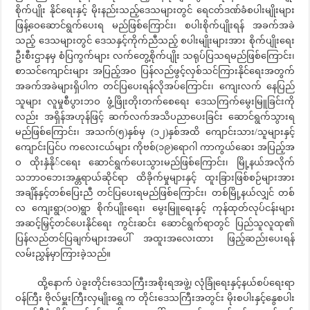
စိုက်ပျိုး နိုင်ရေးနှင့် မိုးနည်းသည့်ဒေသများတွင် ရေငတ်ဒဏ်ခံစပါးမျိုးများ
ဖြန့်ဝေဆောင်ရွက်ပေးရ မည်ဖြစ်ကြောင်း၊ စပါးစိုက်ပျိုးရန် အခက်အခဲ
သည့် ဒေသများတွင် ဒေသနှင့်ကိုက်ညီသည့် စပါးမျိုးများအား စိုက်ပျိုးရေး
ဦးစီးဌာနမှ စံပြကွက်များ လက်တွေ့စိုက်ပျိုး သရုပ်ပြသရမည်ဖြစ်ကြောင်း၊
စာသင်ကျောင်းများ အပြည့်အဝ ပြန်လည်ဖွင့်လှစ်သင်ကြားနိုင်ရေးအတွက်
အခက်အခဲများရှိပါက တင်ပြပေးရန်လိုအပ်ကြောင်း၊ ကျေးလက် နေပြည်
သူများ လူမှုစီပွားဘဝ ဖွံ့ဖြိုးတိုးတက်စေရေး ဒေသကြက်မွေးမြူခြင်းကို
လည်း အရှိန်အဟုန်ဖြင့် ဆက်လက်အသိပညာပေးခြင်း ဆောင်ရွက်သွားရ
မည်ဖြစ်ကြောင်း၊ အသက်(၅)နှစ်မှ (၁၂)နှစ်အထိ ကျောင်းသား/သူများနှင့်
ကျောင်းပြင်ပ ကလေးငယ်များ ကိုဗစ်(၁၉)ရောဂါ ကာကွယ်ဆေး အပြည့်အ
ဝ ထိုးနှံနို်ငရေး ဆောင်ရွက်ပေးသွားမည်ဖြစ်ကြောင်း၊ မြို့နယ်အလိုက်
သဘာဝဘေးအန္တရာယ်ဆိုင်ရာ ထိခိုက်မှုများနှင့် ထူးခြားဖြစ်စဉ်များအား
အချိန်နှင့်တစ်ပြေးညီ တင်ပြပေးရမည်ဖြစ်ကြောင်း၊ တစ်မြို့နယ်လျှင် တစ်
လ ကျေးရွာ(၁၀)ရွာ စိုက်ပျိုးရေး၊ မွေးမြူရေးနှင့် ကုန်ထုတ်လုပ်ငန်းများ
အဆင့်မြှင့်တင်ပေးနိုင်ရေး ကွင်းဆင်း ဆောင်ရွက်ရာတွင် ပြည်သူလူထု၏
ပြန်လည်တင်ပြချက်များအပေါ် အထူးအလေးထား ဖြည့်ဆည်းပေးရန်
လမ်းညွှန်မှာကြားခဲ့သည်။
ထို့နောက် ပဲခူးတိုင်းဒေသကြီးအစိုးရအဖွဲ့၊ လုံခြုံရေးနှင့်နယ်စပ်ရေးရာ
ဝန်ကြီး ဗိုလ်မှူးကြီးလှမျိုးရွှေ က တိုင်းဒေသကြီးအတွင်း မိုးစပါးနှင့်နွေစပါး