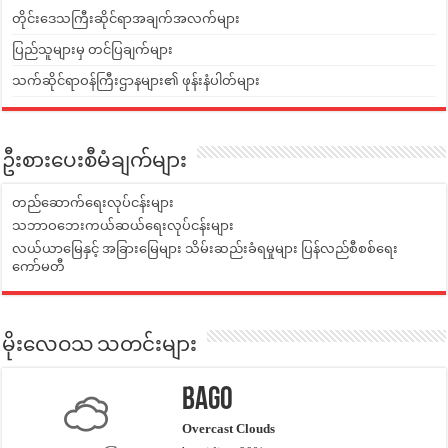
တိုင်းဒေသကြီးဆိုင်ရာအချက်အလက်များ
ပြည်သူများမှ တင်ပြချက်များ
သက်ဆိုင်ရာဝန်ကြီးဌာနများ၏ ဖုန်းနံပါတ်များ
ဦးစားပေးစီမံချက်များ
တည်ဆောက်ရေးလုပ်ငန်းများ
သဘာဝဘေးကယ်ဆယ်ရေးလုပ်ငန်းများ
လယ်ယာမြေနှင့် အခြားမြေများ သိမ်းဆည်းခံရမှုများ ပြန်လည်စီစစ်ရေး
ကော်မတီ
မိုးလေဝသ သတင်းများ
Bago
Overcast Clouds