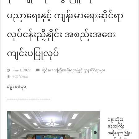
ပညာရေးနှင့် ကျန်းမာရေးဆိုင်ရာ
လုပ်ငန်းညှိနှိုင်း အစည်းအဝေး
ကျင်းပပြုလုပ်
June 1, 2022
တိုင်းဒေသကြီးအစိုးရအဖွဲ့နှင့် ဌာနဆိုင်ရာများ
765 Views
ပဲခူး မေ ၃၁
====================
ပဲခူးတိုင်း
ဒေသကြီး
အစိုးရအဖွဲ့ရုံး၊