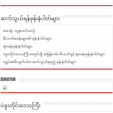
ဆက်သွယ်ရန်ဖုန်းနံပါတ်များ
ဆေးရုံ / လူနာတင်ယာဉ်
မီးသတ်စခန်းများ၏ ဖုန်းနံပါတ်များ
ရဲစခန်းဖုန်းနံပါတ်များ
ပဲခူးတိုင်းဒေသကြီးအတွင်းရှိ အမြန်လမ်း မီးသတ်နှင့် ရဲစခန်းဖုန်းနံပါတ်များ
လျှပ်စစ်မီးပျက်ပါက ဆက်သွယ်ရမည့် ဖုန်းနံပါတ်များ
Donation
ပဲခူးတိုင်းဒေသကြီး