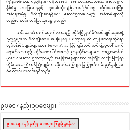
(၅)နှစ်စီမံကိန်း ရည်မှန်းချက်များအပေါ် အကောင်အထည်ဖော် ဆောင်ရွက်
နိုင်ခဲ့မှု အခြေအနေနှင့် နွေစပါးတိုးချဲ့စို်ကပျိုးနိုင်ရေး တိုင်းဒေသကြီး
အစိုးရအဖွဲ့မှ စိုက်ပျိုးရေရရှိရေး ဆောင်ရွက်ပေးမည့် အစီအမံများကို
လည်းကောင်း တင်ပြဆွေးနွေးခဲ့သည်။
ယင်းနောက် တက်ရောက်လာသည့် ခရိုင်/မြို့နယ်စီမံအုပ်ချုပ်ရေးအဖွဲ့
ဥက္ကဋ္ဌများက စိုက်ပျိုးရေး၊ မွေးမြူရေး၊ ပညာရေးနှင့် ကျန်းမာရေးဆိုင်ရာ
လုပ်ငန်းစီမံချက်များအား Power Point ဖြင့် ရှင်းလင်းတင်ပြခဲ့မှုပေါ် တက်
ရောက်လာသည့် တိုင်းဒေသကြီးအဆင့် ဌာနဆိုင်ရာများက ကဏ္ဍအလိုက်
ပူးပေါင်းဆောင် ရွက်သွားမည့် အခြေအနေများအား အကြံပြုတင်ပြခဲ့ကြရာ
တိုင်းဒေသကြီး ဝန်ကြီးချုပ်က လိုအပ်သည်များ ဖြည့်စွက်လမ်းညွှန်မှာကြား
ခဲ့ကြောင်း သတင်းရရှိသည်။
ဥပဒေ / နည်းဥပဒေများ
ဥပဒေများ နှင့် နည်းဥပဒေများကြည့်ရှုရန် >>