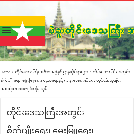
Home
/
တိုင်းဒေသကြီးအစိုးရအဖွဲ့နှင့် ဌာနဆိုင်ရာများ
/
တိုင်းဒေသကြီးအတွင်း
စိုက်ပျိုးရေး၊ မွေးမြူရေး၊ ပညာရေးနှင့် ကျန်းမာရေးဆိုင်ရာ လုပ်ငန်းညှိနှိုင်း
အစည်းအဝေးကျင်းပပြုလုပ်
တိုင်းဒေသကြီးအတွင်း
စိုက်ပျိုးရေး၊ မွေးမြူရေး၊