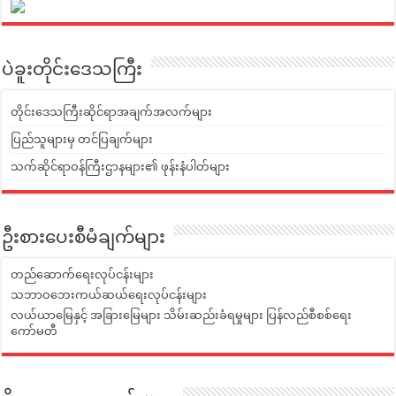
ပဲခူးတိုင်းဒေသကြီး
တိုင်းဒေသကြီးဆိုင်ရာအချက်အလက်များ
ပြည်သူများမှ တင်ပြချက်များ
သက်ဆိုင်ရာဝန်ကြီးဌာနများ၏ ဖုန်းနံပါတ်များ
ဦးစားပေးစီမံချက်များ
တည်ဆောက်ရေးလုပ်ငန်းများ
သဘာဝဘေးကယ်ဆယ်ရေးလုပ်ငန်းများ
လယ်ယာမြေနှင့် အခြားမြေများ သိမ်းဆည်းခံရမှုများ ပြန်လည်စီစစ်ရေး
ကော်မတီ