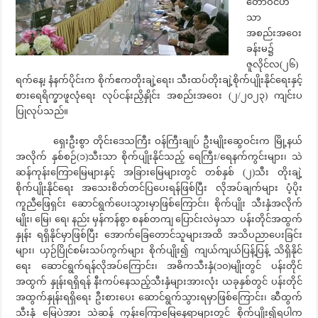
တော်ဝင်ဟံ
သာ
အစည်းအဝေး
ခန်းမ၌
ဇူလိုင်လ(၂၆)
ရက်နေ့၊ နံနက်ပိုင်းက စိုက်ဧကတိုးချဲ့ရေး၊ သီးထပ်တိုးချဲ့စိုက်ပျိုးနိုင်ရေးနှင့်
စားရေရိက္ခာဖူလုံရေး လုပ်ငန်းညှိနှိုင်း အစည်းအဝေး (၂/၂၀၂၃) ကျင်းပ
ပြုလုပ်သည်။
ရှေးဦးစွာ တိုင်းဒေသကြီး ဝန်ကြီးချုပ် ဦးမျိုးဆွေဝင်းက မြို့နယ်
အလိုက် နှစ်စဉ်(၁)သီးသာ စိုက်ပျိုးနိုင်သည့် ရေကြီး/ရေနက်ကွင်းများ၊ သဲ
ဆန်ကုန်းကြောမြေများနှင့် အခြားမြေများတွင် တစ်နှစ် (၂)သီး တိုးချဲ့
စိုက်ပျိုးနိုင်ရေး အသေးစိတ်တင်ပြပေးရန်ဖြစ်ပြီး လိုအပ်ချက်များ ပံ့ပိုး
ကူညီဖြေရှင်း ဆောင်ရွက်ပေးသွားမှာဖြစ်ကြောင်း၊ စိုက်ပျိုး သီးနှံအလိုက်
မျိုး၊ မြေ၊ ရေ၊ နည်း မှန်ကန်စွာ စနစ်တကျ ပြောင်းလဲမှသာ ပန်းတိုင်အထွက်
နှုန်း ရရှိနိုင်မှာဖြစ်ပြီး အောက်ခြေတောင်သူများအထိ အသိပညာပေးခြင်း
များ၊ ယှဉ်ပြိုင်စမ်းသပ်ကွက်များ စိုက်ပျိုး၍ ကျယ်ကျယ်ပြန့်ပြန့် သိရှိနိုင်
ရေး ဆောင်ရွက်ရန်လိုအပ်ကြောင်း၊ အဓိကသီးနှံ(၁၀)မျိုးတွင် ပန်းတိုင်
အထွက် နှုန်းရရှိရန် နီးကပ်နေသည့်သီးနှံများအားလုံး ယခုနှစ်တွင် ပန်းတိုင်
အထွက်နှုန်းရရှိရေး ဦးစားပေး ဆောင်ရွက်သွားရမှာဖြစ်ကြောင်း၊ ဆီထွက်
သီးနှံ မြေပဲအား သဲဆန် ကုန်းကြောမြေနေရာများတွင် စိုက်ပျိုး၍ရပါက