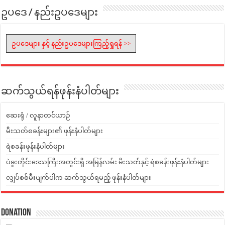
ဥပဒေ / နည်းဥပဒေများ
ဥပဒေများ နှင့် နည်းဥပဒေများကြည့်ရှုရန် >>
ဆက်သွယ်ရန်ဖုန်းနံပါတ်များ
ဆေးရုံ / လူနာတင်ယာဉ်
မီးသတ်စခန်းများ၏ ဖုန်းနံပါတ်များ
ရဲစခန်းဖုန်းနံပါတ်များ
ပဲခူးတိုင်းဒေသကြီးအတွင်းရှိ အမြန်လမ်း မီးသတ်နှင့် ရဲစခန်းဖုန်းနံပါတ်များ
လျှပ်စစ်မီးပျက်ပါက ဆက်သွယ်ရမည့် ဖုန်းနံပါတ်များ
Donation