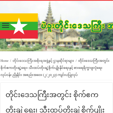
Home
/
တိုင်းဒေသကြီးအစိုးရအဖွဲ့နှင့် ဌာနဆိုင်ရာများ
/
တိုင်းဒေသကြီးအတွင်း
စိုက်ဧကတိုးချဲ့ရေး၊ သီးထပ်တိုးချဲ့စိုက်ပျိုးနိုင်ရေးနှင့် စားရေရိက္ခာဖူလုံရေး
လုပ်ငန်း ညှိနှိုင်း အစည်းအဝေး (၂/၂၀၂၃) ကျင်းပပြုလုပ်
တိုင်းဒေသကြီးအတွင်း စိုက်ဧက
တိုးချဲ့ရေး၊ သီးထပ်တိုးချဲ့စိုက်ပျိုး