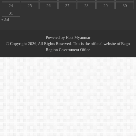
24
25
26
27
28
29
30
31
« Jul
Powered by
Host Myanmar
© Copyright 2026, All Rights Reserved. This is the official website of Bago
Region Government Office