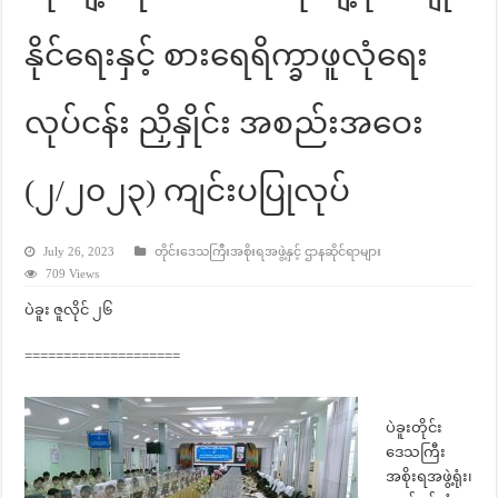
နိုင်ရေးနှင့် စားရေရိက္ခာဖူလုံရေး
လုပ်ငန်း ညှိနှိုင်း အစည်းအဝေး
(၂/၂၀၂၃) ကျင်းပပြုလုပ်
July 26, 2023
တိုင်းဒေသကြီးအစိုးရအဖွဲ့နှင့် ဌာနဆိုင်ရာများ
709 Views
ပဲခူး ဇူလိုင် ၂၆
====================
ပဲခူးတိုင်း
ဒေသကြီး
အစိုးရအဖွဲ့ရုံး၊