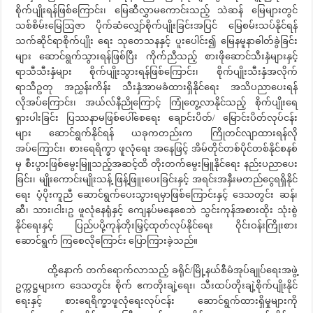
စိုက်ပျိုးရန်ဖြစ်ကြောင်း၊ မြေဆီလွှာမကောင်းသည့် သဲဆန် မြေများတွင်
သစ်စိမ်းမြေဩဇာ ပိုက်ဆံလျှော်စိုက်ပျိုးခြင်းအပြင် မြေစမ်းသပ်နိုင်ရန်
သက်ဆိုင်ရာစိုက်ပျိုး ရေး သုတေသနနှင့် ပူးပေါင်း၍ မြေနမူနာဓါတ်ခွဲခြင်း
များ ဆောင်ရွက်သွားရန်ဖြစ်ပြီး ကိုက်ညီသည့် စားဖိုဆောင်သီးနှံများနှင့်
ရာသီသီးနှံများ စိုက်ပျိုးသွားရန်ဖြစ်ကြောင်း၊ စိုက်ပျိုးသီးနှံအလိုက်
ရာသီဥတု အညွှန်းကိန်း သီးနှံအာမခံထားရှိနိုင်ရေး အသိပညာပေးရန်
လိုအပ်ကြောင်း၊ အယ်လ်နီညိုကြောင့် ကြုံတွေ့လာနိုင်သည့် စိုက်ပျိုးရေ
ရှားပါးခြင်း ပြဿနာမဖြစ်ပေါ်စေရေး ချောင်းပိတ်/ မြောင်းပိတ်လုပ်ငန်း
များ ဆောင်ရွက်နိုင်ရန် ယခုကတည်းက ကြိုတင်လျာထားရန်လို
အပ်ကြောင်း၊ စားရေရိက္ခာ ဖူလုံရေး အနေဖြင့် အိမ်တိုင်တစ်ပိုင်တစ်နိုင်စနစ်
မှ စီးပွားဖြစ်မွေးမြူသည့်အဆင့်ထိ တိုးတက်မွေးမြူနိုင်ရေး နည်းပညာပေး
ခြင်း၊ မျိုးကောင်းမျိုးသန့် ဖြန့်ဖြူးပေးခြင်းနှင့် အရင်းအနှီးမတည်ငွေရရှိနိုင်
ရေး ပံ့ပိုးကူညီ ဆောင်ရွက်ပေးသွားရမှာဖြစ်ကြောင်းနှင့် ဒေသတွင်း ဆန်၊
ဆီ၊ သား၊ငါး၊ဥ ဖူလုံနေရုံနှင့် ကျေနပ်မနေစေဘဲ သွင်းကုန်အစားထိုး သုံးစွဲ
နိုင်ရေးနှင့် ပြည်ပပို့ကုန်တိုးမြှင့်ထုတ်လုပ်နိုင်ရေး ဝိုင်းဝန်းကြိုးစား
ဆောင်ရွက် ကြစေလိုကြောင်း ပြောကြားခဲ့သည်။
ထို့နောက် တက်ရောက်လာသည့် ခရိုင်/မြို့နယ်စီမံအုပ်ချုပ်ရေးအဖွဲ့
ဥက္ကဋ္ဌများက ဒေသတွင်း စိုက် ဧကတိုးချဲ့ရေး၊ သီးထပ်တိုးချဲ့စိုက်ပျိုးနိုင်
ရေးနှင့် စားရေရိက္ခာဖူလုံရေးလုပ်ငန်း ဆောင်ရွက်ထားရှိမှုများကို