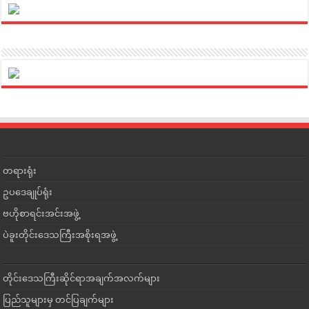
တရားရုံး
ဥပဒေချုပ်ရုံး
ဗဟိုစာရင်းအင်းအဖွဲ့
ပဲခူးတိုင်းဒေသကြီးအစိုးရအဖွဲ့
တိုင်းဒေသကြီးဆိုင်ရာအချက်အလက်များ
ပြည်သူများမှ တင်ပြချက်များ