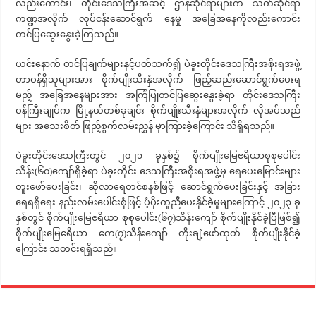
လည်းကောင်း၊ တိုင်းဒေသကြီးအဆင့် ဌာနဆိုင်ရာများက သက်ဆိုင်ရာ
ကဏ္ဍအလိုက် လုပ်ငန်းဆောင်ရွက် နေမှု အခြေအနေကိုလည်းကောင်း
တင်ပြဆွေးနွေးခဲ့ကြသည်။
ယင်းနောက် တင်ပြချက်များနှင့်ပတ်သက်၍ ပဲခူးတိုင်းဒေသကြီးအစိုးရအဖွဲ့
တာဝန်ရှိသူများအား စိုက်ပျိုးသီးနှံအလိုက် ဖြည့်ဆည်းဆောင်ရွက်ပေးရ
မည့် အခြေအနေများအား အကြံပြုတင်ပြဆွေးနွေးခဲ့ရာ တိုင်းဒေသကြီး
ဝန်ကြီးချုပ်က မြို့နယ်တစ်ခုချင်း စိုက်ပျိုးသီးနှံများအလိုက် လိုအပ်သည်
များ အသေးစိတ် ဖြည့်စွက်လမ်းညွှန် မှာကြားခဲ့ကြောင်း သိရှိရသည်။
ပဲခူးတိုင်းဒေသကြီးတွင် ၂၀၂၁ ခုနှစ်၌ စိုက်ပျိုးမြေဧရိယာစုစုပေါင်း
သိန်း(၆၀)ကျော်ရှိခဲ့ရာ ပဲခူးတိုင်း ဒေသကြီးအစိုးရအဖွဲ့မှ ရေပေးမြောင်းများ
တူးဖော်ပေးခြင်း၊ ဆိုလာရေတင်စနစ်ဖြင့် ဆောင်ရွက်ပေးခြင်းနှင့် အခြား
ရေရရှိရေး နည်းလမ်းပေါင်းစုံဖြင့် ပံ့ပိုးကူညီပေးနိုင်ခဲ့မှုများကြောင့် ၂၀၂၃ ခု
နှစ်တွင် စိုက်ပျိုးမြေဧရိယာ စုစုပေါင်း(၆၇)သိန်းကျော် စိုက်ပျိုးနိုင်ခဲ့ပြီဖြစ်၍
စိုက်ပျိုးမြေဧရိယာ ဧက(၇)သိန်းကျော် တိုးချဲ့ဖော်ထုတ် စိုက်ပျိုးနိုင်ခဲ့
ကြောင်း သတင်းရရှိသည်။