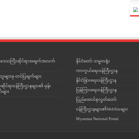
င်းဒေသကြီးဆိုင်ရာအချက်အလက်
နိုင်ငံတော် သမ္မတရုံး
ကာကွယ်ရေးဝန်ကြီးဌာန
သူများမှ တင်ပြချက်များ
နိုင်ငံခြားရေးဝန်ကြီးဌာန
ိုင်ရာဝန်ကြီးဌာနများ၏ ဖုန်း
ပြန်ကြားရေးဝန်ကြီးဌာန
တ်များ
ပြည်ထောင်စုလွှတ်တော်
ဝန်ကြီးဌာနများ၏WebSiteများ
Myanmar National Portal