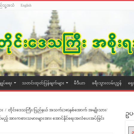
ည်သူ့အသံ
English
ချုပ်ရေး
သတင်းထုတ်ပြန်ချက်များ
မီဒီယာ
ခရီးသွားလမ်းညွှန်
ရှေ
ား
/
တိုင်းဒေသကြီး/ပြည်နယ် အသက်(၁၈)နှစ်အောက် အမျိုးသား/
ဥပ
ဉ်ပြိုင်မည့် အားကစားသမားများအား အောင်နိုင်ရေးအလံပေးအပ်ခြင်း
ဥ