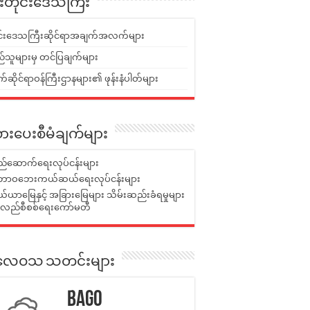
ူးတိုင်းဒေသကြီး
ုင်းဒေသကြီးဆိုင်ရာအချက်အလက်များ
်သူများမှ တင်ပြချက်များ
ဆိုင်ရာဝန်ကြီးဌာနများ၏ ဖုန်းနံပါတ်များ
ားပေးစီမံချက်များ
်ဆောက်ရေးလုပ်ငန်းများ
ာဝဘေးကယ်ဆယ်ရေးလုပ်ငန်းများ
ယာမြေနှင့် အခြားမြေများ သိမ်းဆည်းခံရမှုများ
န်လည်စီစစ်ရေးကော်မတီ
ုးလေဝသ သတင်းများ
Bago