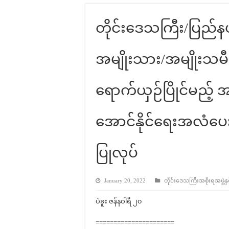
တိုင်းဒေသကြီး/ပြည
အမျိုးသား/အမျိုးသမီး ပ
ရောက်ယှဉ်ပြိုင်မည့
အောင်နိုင်ရေးအလံပေ
ပြုလုပ်
January 20, 2022
တိုင်းဒေသကြီးအစိုးရအဖွဲ့နှင
ပဲခူး ဇန်နဝါရီ ၂၀
======================