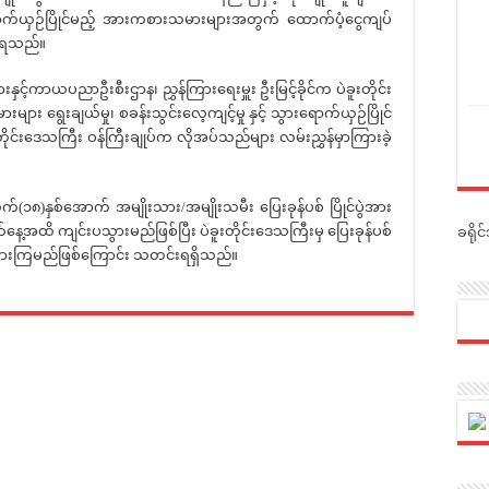
ောက်ယှဉ်ပြိုင်မည့် အားကစားသမားများအတွက် ထောက်ပံ့ငွေကျပ်
ှိရသည်။
ကာယပညာဦးစီးဌာန၊ ညွှန်ကြားရေးမှူး ဦးမြင့်ခိုင်က ပဲခူးတိုင်း
 ရွေးချယ်မှု၊ စခန်းသွင်းလေ့ကျင့်မှု နှင့် သွားရောက်ယှဉ်ပြိုင်
ုင်းဒေသကြီး ဝန်ကြီးချုပ်က လိုအပ်သည်များ လမ်းညွှန်မှာကြားခဲ့
ှစ်အောက် အမျိုးသား/အမျိုးသမီး ပြေးခုန်ပစ် ပြိုင်ပွဲအား
ေ့အထိ ကျင်းပသွားမည်ဖြစ်ပြီး ပဲခူးတိုင်းဒေသကြီးမှ ပြေးခုန်ပစ်
ခရို
ားကြမည်ဖြစ်ကြောင်း သတင်းရရှိသည်။