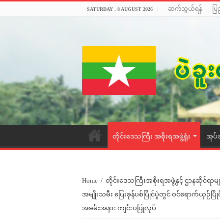
ဆက်သွယ်ရန်
ပြ
SATURDAY , 8 AUGUST 2026
တိုင်းဒေသကြီး အစိုးရအဖွဲ့ရုံး
အုပ်
Home
/
တိုင်းဒေသကြီးအစိုးရအဖွဲ့နှင့် ဌာနဆိုင်ရာမျ
အမျိုးသမီး ပြေးခုန်ပစ်ပြိုင်ပွဲတွင် ဝင်ရောက်ယှ
အခမ်းအနား ကျင်းပပြုလုပ်