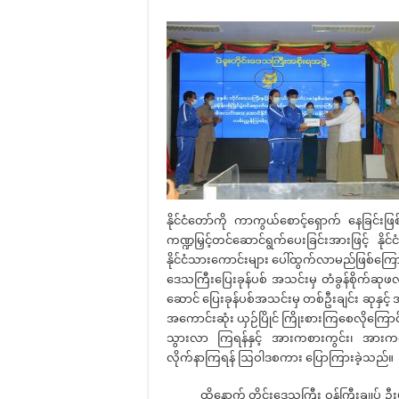
နိုင်ငံတော်ကို ကာကွယ်စောင့်ရှောက် နေခြင
ကဏ္ဍမြှင့်တင်ဆောင်ရွက်ပေးခြင်းအားဖြင့် 
နိုင်ငံသားကောင်းများ ပေါ်ထွက်လာမည်ဖြစ်ကြောင်း၊
ဒေသကြီးပြေးခုန်ပစ် အသင်းမှ တံခွန်စိုက်ဆု
ဆောင် ပြေးခုန်ပစ်အသင်းမှ တစ်ဦးချင်း ဆုနှင့
အကောင်းဆုံး ယှဉ်ပြိုင် ကြိုးစားကြစေလိုကြောင်
သွားလာ ကြရန်နှင့် အားကစားကွင်း၊ အားကစ
လိုက်နာကြရန် ဩဝါဒစကား ပြောကြားခဲ့သည်။
ထို့နောက် တိုင်းဒေသကြီး ဝန်ကြီးချုပ် ဦးမျိ