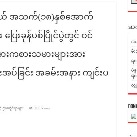
်နယ် အသက်(၁၈)နှစ်အောက်
ဆက်
ြေးခုန်ပစ်ပြိုင်ပွဲတွင် ဝင်
ဆေ
မီး
် အားကစားသမားများအား
ရဲစ
းအပ်ခြင်း အခမ်းအနား ကျင်းပ
ပဲခ
ရဲစ
လျှ
Don
့် ဌာနဆိုင်ရာများ
856 Views