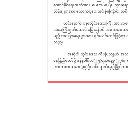
အောင်နိုင်ရေးအလံအား ပေးအပ်ခဲ့ပြီး သွားရ
သိန်း(၂၀)အား ထောက်ပံ့ပေးအပ်ခဲ့ကြောင်း သိရ
ယင်းနောက် ပဲခူးတိုင်းဒေသကြီး အားကစားနှင့်
ဒေသကြီးဂုဏ်ဆောင် ပြေးခုန်ပစ် အားကစားသမားများ
မည့် အခြေအနေများအား ရှင်းလင်းတင်ပြခဲ့ရာ တိ
သည်။
အဆိုပါ တိုင်းဒေသကြီး/ပြည်နယ် အသက်(၁၈)န
နေပြည်တော်၌ ဇန်နဝါရီလ(၂၅)ရက်နေ့မှ (၂၇)ရက်န
အားကစားသမား(၃၃)ဦး ဝင်ရောက်ယှဉ်ပြိုင်ကစ