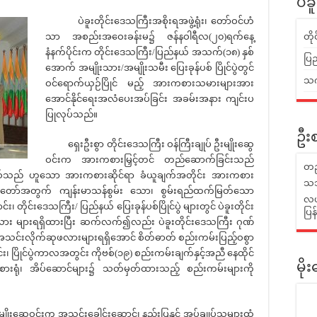
ပဲခ
ပဲခူးတိုင်းဒေသကြီးအစိုးရအဖွဲ့ရုံး၊ တော်ဝင်ဟံ
သာ အစည်းအဝေးခန်းမ၌ ဇန်နဝါရီလ(၂၀)ရက်နေ့
တိ
နံနက်ပိုင်းက တိုင်းဒေသကြီး/ပြည်နယ် အသက်(၁၈) နှစ်
ပြည
အောက် အမျိုးသား/အမျိုးသမီး ပြေးခုန်ပစ် ပြိုင်ပွဲတွင်
သက်
ဝင်ရောက်ယှဉ်ပြိုင် မည့် အားကစားသမားများအား
အောင်နိုင်ရေးအလံပေးအပ်ခြင်း အခမ်းအနား ကျင်းပ
ပြုလုပ်သည်။
ဦးစ
ရှေးဦးစွာ တိုင်းဒေသကြီး ဝန်ကြီးချုပ် ဦးမျိုးဆွေ
ဝင်းက အားကစားမြှင့်တင် တည်ဆောက်ခြင်းသည်
တည
်းဖြစ်သည် ဟူသော အားကစားဆိုင်ရာ ခံယူချက်အတိုင်း အားကစား
သဘ
နိုင်ငံတော်အတွက် ကျန်းမာသန်စွမ်း သော၊ စွမ်းရည်ထက်မြတ်သော
လယ်
 တိုင်းဒေသကြီး/ ပြည်နယ် ပြေးခုန်ပစ်ပြိုင်ပွဲ များတွင် ပဲခူးတိုင်း
ပြ
ဖလား များရရှိထားပြီး ဆက်လက်၍လည်း ပဲခူးတိုင်းဒေသကြီး ဂုဏ်
် အသင်းလိုက်ဆုဖလားများရရှိအောင် စိတ်ဓာတ် စည်းကမ်းပြည့်ဝစွာ
း၊ ပြိုင်ပွဲကာလအတွင်း ကိုဗစ်(၁၉) စည်းကမ်းချက်နှင့်အညီ နေထိုင်
မိ
ားရုံ၊ အိပ်ဆောင်များ၌ သတ်မှတ်ထားသည့် စည်းကမ်းများကို
ုးဆွေဝင်းက အသင်းခေါင်းဆောင်၊ နည်းပြနှင့် အုပ်ချုပ်သူများထံ