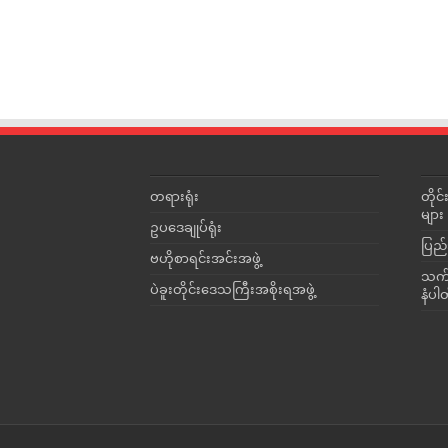
တရားရုံး
တို
များ
ဥပဒေချုပ်ရုံး
ပြည်
ဗဟိုစာရင်းအင်းအဖွဲ့
သက်ဆ
ပဲခူးတိုင်းဒေသကြီးအစိုးရအဖွဲ့
နံပါ