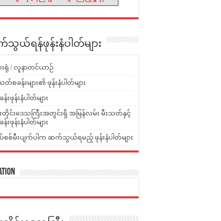
သွယ်ရန်ဖုန်းနံပါတ်များ
းရုံ / လူနာတင်ယာဉ်
သတ်စခန်းများ၏ ဖုန်းနံပါတ်များ
ခန်းဖုန်းနံပါတ်များ
ူးတိုင်းဒေသကြီးအတွင်းရှိ အမြန်လမ်း မီးသတ်နှင့်
ခန်းဖုန်းနံပါတ်များ
ပ်စစ်မီးပျက်ပါက ဆက်သွယ်ရမည့် ဖုန်းနံပါတ်များ
ation