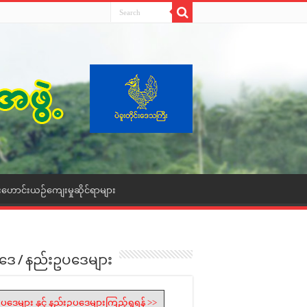
းဟောင်းယဉ်ကျေးမှုဆိုင်ရာများ
ဒေ / နည်းဥပဒေများ
ပဒေများ နှင့် နည်းဥပဒေများကြည့်ရှုရန် >>