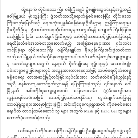
ထို့နောက် တိုင်းဒေသကြီး ဝန်ကြီးချုပ် ဦးမျိုးဆွေဝင်းနှင့်အဖွဲ့သည်
ဝေါမြို့နယ် မိုးယွန်းကြီး ဇွဲဘတ်တာသို့ရောက်ရှိစစ်ဆေးခဲ့ပြီး တိုင်းဒေသ
ကြီးဆည်မြောင်းနှင့် ရေအသုံးချမှုစီမံခန့်ခွဲရေးဦးစီးဌာန ညွှန်ကြားရေးမှူး
ဦးကိုကိုဦးမှ ဇွဲဘတ်တာရေတိုက်စားမှုမှကာကွယ်ရန် ကျောက်ကြီးစီခြင်း၊
တာပြုပြင် ခြင်း ဆောင်ရွက်ပြီးစီးမှုနှင့် ထပ်မံ၍တာအဆင့်မြှင့်တင်ခြင်းနှင့်
ရေထိန်းတံခါးအသစ်တည်ဆောက်မည့် အခြေအနေများအား ရှင်းလင်း
တင်ပြခဲ့ရာ တိုင်းဒေသကြီး ဝန်ကြီးချုပ်က မိုးယွန်းကြီးအင်းဇွဲဘတ်တာ
သည် ဝေါမြို့နယ် အင်းတိုင်စုကျေးရွာအပါအဝင် ပတ်ဝန်းကျင်ကျေးရွာများ
မှ တောင်သူများအတွက် နွေရာသီ စိုက်ပျိုးရေ ရရှိရေးနှင့် ဒေသငါးမျိုး
ဝမ်းစာရှာဖွေခြင်းများတွင် အလွန်အားထားနေရသဖြင့် ထပ်မံရေတိုက်စားမှု
မရှိစေရေး တာအဆင့်မြှင့်တင်ခြင်းလုပ်ငန်းအား သတ်မှတ်စံချိန်စံညွှန်းနှင့်
အညီ စနစ်တကျဆောင်ရွက်သွားရန် ပြောကြားခဲ့သည်။ ၎င်းနောက် ဝေါ
မြို့နယ် အင်းတိုင်စုကျေးရွာအဝင် မြေသားလမ်း (၃)မိုငကျော်အား
ကွန်ကရစ်လမ်းအဖြစ် အဆင့်မြှင့်တင်ပေးနိုင်ရေး တွက်ချက်တင်ပြရန်
တာဝန်ရှိသူများအားမှာကြားခဲ့ပြီး အင်းတိုင်စုကျေးရွာအဝင် ကိုဗစ်စစ်ဆေး
ရေးဂိတ် တာဝန်ထမ်းဆောင် သူ များ အတွက် Mask နှင့် Hand Gel ဘူးများ
ထောက်ပံ့ပေးအပ်ခဲ့သည်။
ယင်းနောက် တိုင်းဒေသကြီး ဝန်ကြီးချုပ် ဦးမျိုးဆွေဝင်းနှင့်အဖွဲ့သည်
ပဲခူးမြို့ ကလိဆေးရုံ၌ အောက်စီဂျင်စက်ရုံမှ အောက်စီဂျင်ထုတ်လုပ်နေမှု၊