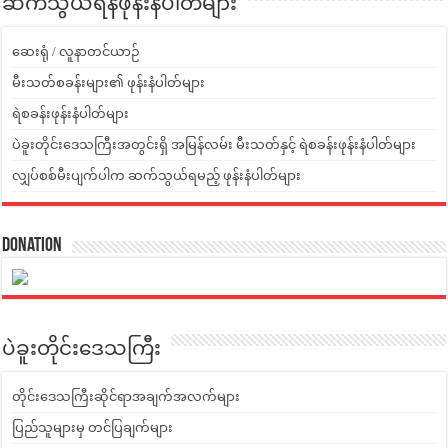
ဆက်သွယ်ရန်ဖုန်းနံပါတ်များ
ဆေးရုံ / လူနာတင်ယာဉ်
မီးသတ်စခန်းများ၏ ဖုန်းနံပါတ်များ
ရဲစခန်းဖုန်းနံပါတ်များ
ပဲခူးတိုင်းဒေသကြီးအတွင်းရှိ အမြန်လမ်း မီးသတ်နှင့် ရဲစခန်းဖုန်းနံပါတ်များ
လျှပ်စစ်မီးပျက်ပါက ဆက်သွယ်ရမည့် ဖုန်းနံပါတ်များ
Donation
ပဲခူးတိုင်းဒေသကြီး
တိုင်းဒေသကြီးဆိုင်ရာအချက်အလက်များ
ပြည်သူများမှ တင်ပြချက်များ