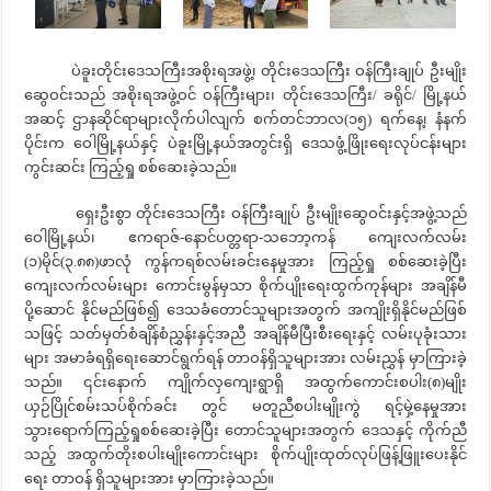
ပဲခူးတိုင်းဒေသကြီးအစိုးရအဖွဲ့၊ တိုင်းဒေသကြီး ဝန်ကြီးချုပ် ဦးမျိုး
ဆွေဝင်းသည် အစိုးရအဖွဲ့ဝင် ဝန်ကြီးများ၊ တိုင်းဒေသကြီး/ ခရိုင်/ မြို့နယ်
အဆင့် ဌာနဆိုင်ရာများလိုက်ပါလျက် စက်တင်ဘာလ(၁၅) ရက်နေ့၊ နံနက်
ပိုင်းက ဝေါမြို့နယ်နှင့် ပဲခူးမြို့နယ်အတွင်းရှိ ဒေသဖွံ့ဖြိုးရေးလုပ်ငန်းများ
ကွင်းဆင်း ကြည့်ရှု စစ်ဆေးခဲ့သည်။
ရှေးဦးစွာ တိုင်းဒေသကြီး ဝန်ကြီးချုပ် ဦးမျိုးဆွေဝင်းနှင့်အဖွဲ့သည်
ဝေါမြို့နယ်၊ ဧကရာဇ်-နောင်ပတ္တရာ-သဘော့ကန် ကျေးလက်လမ်း
(၁)မိုင်(၃.၈၈)ဖာလုံ ကွန်ကရစ်လမ်းခင်းနေမှုအား ကြည့်ရှု စစ်ဆေးခဲ့ပြီး
ကျေးလက်လမ်းများ ကောင်းမွန်မှသာ စိုက်ပျိုးရေးထွက်ကုန်များ အချိန်မီ
ပို့ဆောင် နိုင်မည်ဖြစ်၍ ဒေသခံတောင်သူများအတွက် အကျိုးရှိနိုင်မည်ဖြစ်
သဖြင့် သတ်မှတ်စံချိန်စံညွှန်းနှင့်အညီ အချိန်မီပြီးစီးရေးနှင့် လမ်းပုခုံးသား
များ အမာခံရရှိရေးဆောင်ရွက်ရန် တာဝန်ရှိသူများအား လမ်းညွှန် မှာကြားခဲ့
သည်။ ၎င်းနောက် ကျိုက်လှကျေးရွာရှိ အထွက်ကောင်းစပါး(၈)မျိုး
ယှဉ်ပြိုင်စမ်းသပ်စိုက်ခင်း တွင် မတူညီစပါးမျိုးကွဲ ရင့်မှဲ့နေမှုအား
သွားရောက်ကြည့်ရှုစစ်ဆေးခဲ့ပြီး တောင်သူများအတွက် ဒေသနှင့် ကိုက်ညီ
သည့် အထွက်တိုးစပါးမျိုးကောင်းများ စိုက်ပျိုးထုတ်လုပ်ဖြန့်ဖြူးပေးနိုင်
ရေး တာဝန် ရှိသူများအား မှာကြားခဲ့သည်။