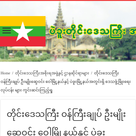
Home
/
တိုင်းဒေသကြီးအစိုးရအဖွဲ့နှင့် ဌာနဆိုင်ရာများ
/
တိုင်းဒေသကြီး
ဝန်ကြီးချုပ် ဦးမျိုးဆွေဝင်း ဝေါမြို့နယ်နှင့် ပဲခူးမြို့နယ်အတွင်းရှိ ဒေသဖွံ့ဖြိုးရေး
လုပ်ငန်း များ ကွင်းဆင်းကြည့်ရှု
တိုင်းဒေသကြီး ဝန်ကြီးချုပ် ဦးမျိုး
ဆွေဝင်း ဝေါမြို့နယ်နှင့် ပဲခူး