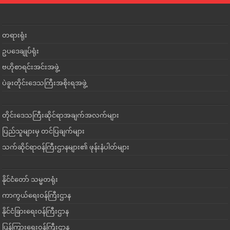
တရားရုံး
ဥပဒေချုပ်ရုံး
ဗဟိုစာရင်းအင်းအဖွဲ့
ပဲခူးတိုင်းဒေသကြီးအစိုးရအဖွဲ့
တိုင်းဒေသကြီးဆိုင်ရာအချက်အလက်များ
ပြည်သူများမှ တင်ပြချက်များ
သက်ဆိုင်ရာဝန်ကြီးဌာနများ၏ ဖုန်းနံပါတ်များ
နိုင်ငံတော် သမ္မတရုံး
ကာကွယ်ရေးဝန်ကြီးဌာန
နိုင်ငံခြားရေးဝန်ကြီးဌာန
ပြန်ကြားရေးဝန်ကြီးဌာန