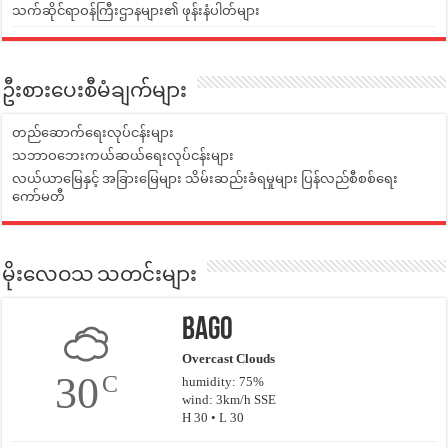
သက်ဆိုင်ရာဝန်ကြီးဌာနများ၏ ဖုန်းနံပါတ်များ
ဦးစားပေးစီမံချက်များ
တည်ဆောက်ရေးလုပ်ငန်းများ
သဘာဝဘေးကယ်ဆယ်ရေးလုပ်ငန်းများ
လယ်ယာမြေနှင့် အခြားမြေများ သိမ်းဆည်းခံရမှုများ ပြန်လည်စီစစ်ရေး
ကော်မတီ
မိုးလေဝသ သတင်းများ
Bago
Overcast Clouds
30
C
humidity: 75%
wind: 3km/h SSE
H 30 • L 30