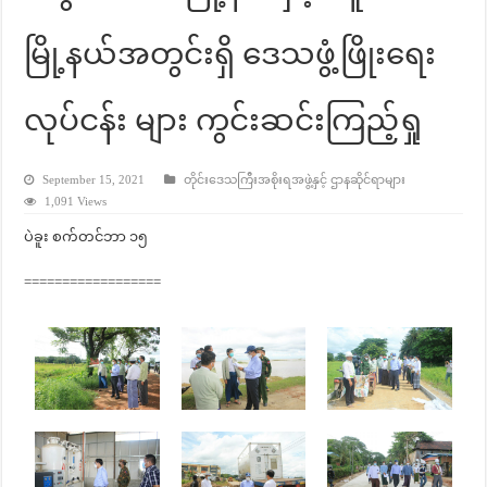
မြို့နယ်အတွင်းရှိ ဒေသဖွံ့ဖြိုးရေး
လုပ်ငန်း များ ကွင်းဆင်းကြည့်ရှု
September 15, 2021
တိုင်းဒေသကြီးအစိုးရအဖွဲ့နှင့် ဌာနဆိုင်ရာများ
1,091 Views
ပဲခူး စက်တင်ဘာ ၁၅
==================