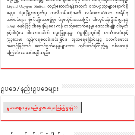
Liquid Oxygen Station တည်ဆောက်ရန်အတွက် စက်ပစ္စည်းများရောက်ရှိ
နေမှု၊ ပဲခူးမြို့အထွက်မှ ကလိလမ်းဆုံအထိ လမ်းဘေးဝဲ/ယာ အရိပ်ရ
သစ်ပင်များ စိုက်ပျိုးထားရှိမှု၊ ပဲခူးတိုင်းဒေသကြီး ငါးလုပ်ငန်းဦးစီးဌာနမှ
GAqP စနစ်ဖြင့် ငါးမွေးမြူရေး ကန် တည်ဆောက်နေမှု၊ ဒေသငါးမျိုး ငါးမုတ်
နှင့်ငါးခုံးမ ငါးသားပေါက် မွေးမြူနေမှု၊ ပဲခူးမြို့တွင်းရှိ ဟင်္သာလမ်းနှင့်
(၃၃)လမ်း ကွန်ကရစ်လမ်းခင်းခြင်း၊ အုတ်ရေမြောင်းနှင့် ပလက်ဖောင်း
အဆင့်မြှင့်တင် ဆောင်ရွက်နေမှုများအား ကွင်းဆင်းကြည့်ရှု စစ်ဆေးခဲ့
ကြောင်း သတင်းရရှိသည်။
ဥပဒေ / နည်းဥပဒေများ
ဥပဒေများ နှင့် နည်းဥပဒေများကြည့်ရှုရန် >>