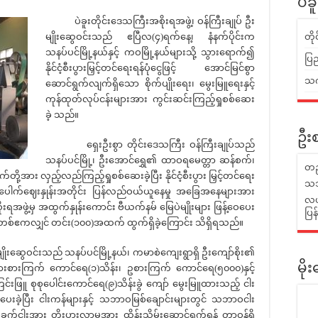
ပဲခ
ပဲခူးတိုင်းဒေသကြီးအစိုးရအဖွဲ့၊ ဝန်ကြီးချုပ် ဦး
မျိုးဆွေဝင်းသည် ဧပြီလ(၄)ရက်နေ့၊ နံနက်ပိုင်းက
တိ
သနပ်ပင်မြို့နယ်နှင့် ကဝမြို့နယ်များသို့ သွားရောက်၍
ပြည
နိုင်ငံ့စီးပွားမြှင့်တင်ရေးရန်ပုံငွေဖြင့် အောင်မြင်စွာ
သက်
ဆောင်ရွက်လျက်ရှိသော စိုက်ပျိုးရေး၊ မွေးမြူရေးနှင့်
ကုန်ထုတ်လုပ်ငန်းများအား ကွင်းဆင်းကြည့်ရှုစစ်ဆေး
ခဲ့ သည်။
ဦးစ
ရှေးဦးစွာ တိုင်းဒေသကြီး ဝန်ကြီးချုပ်သည်
သနပ်ပင်မြို့၊ ဦးအောင်ရွှေ၏ ထာဝရမေတ္တာ ဆန်စက်၊
တည
ို့အား လှည့်လည်ကြည့်ရှုစစ်ဆေးခဲ့ပြီး နိုင်ငံ့စီးပွား မြှင့်တင်ရေး
သဘ
ဒေသပေါက်ဈေးနှုန်းအတိုင်း ပြန်လည်ဝယ်ယူနေမှု အခြေအနေများအား
လယ်
းရအဖွဲ့မှ အထွက်နှုန်းကောင်း ဗီယက်နမ် မြေပဲမျိုးများ ဖြန့်ဝေပေး
ပြ
ြင့် တစ်ဧကလျှင် တင်း(၁၀၀)အထက် ထွက်ရှိခဲ့ကြောင်း သိရှိရသည်။
ုးဆွေဝင်းသည် သနပ်ပင်မြို့နယ်၊ ကမာစဲကျေးရွာရှိ ဦးကျော်စိုး၏
မိ
သားစားကြက် ကောင်ရေ(၁)သိန်း၊ ဥစားကြက် ကောင်ရေ(၅၀၀၀)နှင့်
ါးကြင်းဖြူ စုစုပေါင်းကောင်ရေ(၉)သိန်းခွဲ ကျော် မွေးမြူထားသည့် ငါး
ပေးခဲ့ပြီး ငါးကန်များနှင့် သဘာဝမြစ်ချောင်းများတွင် သဘာဝငါး
ပ်ခွက်ငါးအား တိုးပွားလာမှုအား ထိန်းသိမ်းဆောင်ရွက်ရန် တာဝန်ရှိ