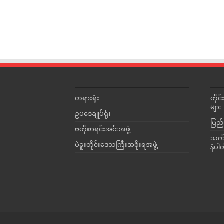
တရားရုံး
တို
များ
ဥပဒေချုပ်ရုံး
ပြည်
ဗဟိုစာရင်းအင်းအဖွဲ့
သက်ဆ
ပဲခူးတိုင်းဒေသကြီးအစိုးရအဖွဲ့
နံပါ