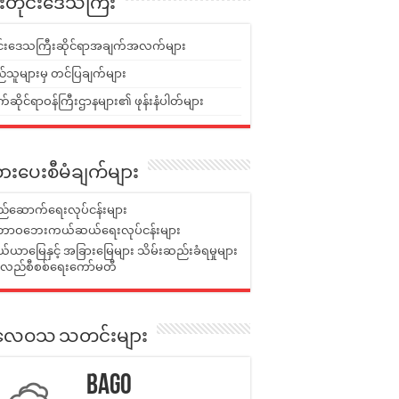
ူးတိုင်းဒေသကြီး
ုင်းဒေသကြီးဆိုင်ရာအချက်အလက်များ
်သူများမှ တင်ပြချက်များ
ဆိုင်ရာဝန်ကြီးဌာနများ၏ ဖုန်းနံပါတ်များ
ားပေးစီမံချက်များ
်ဆောက်ရေးလုပ်ငန်းများ
ာဝဘေးကယ်ဆယ်ရေးလုပ်ငန်းများ
ယာမြေနှင့် အခြားမြေများ သိမ်းဆည်းခံရမှုများ
န်လည်စီစစ်ရေးကော်မတီ
ုးလေဝသ သတင်းများ
Bago