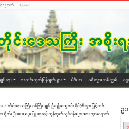
ည်သူ့အသံ
English
ချုပ်ရေး
သတင်းထုတ်ပြန်ချက်များ
မီဒီယာ
ခရီးသွားလမ်းညွှန်
ရှေ
ား
/
တိုင်းဒေသကြီး ဝန်ကြီးချုပ် ဦးမျိုးဆွေဝင်း နိုင်ငံ့စီးပွားမြှင့်တင်
ဥပ
ော စိုက်ပျိုးရေး၊ မွေးမြူရေးနှင့် ကုန်ထုတ်လုပ်ငန်းများအား သွားရောက်
ဥ