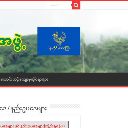
းဟောင်းယဉ်ကျေးမှုဆိုင်ရာများ
ဒေ / နည်းဥပဒေများ
ပဒေများ နှင့် နည်းဥပဒေများကြည့်ရှုရန် >>