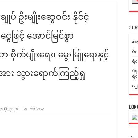
ုပ် ဦးမျိုးဆွေဝင်း နိုင်ငံ့
ဆက်
ုံငွေဖြင့် အောင်မြင်စွာ
ဆေ
မီး
စိုက်ပျိုးရေး၊ မွေးမြူရေးနှင့်
ရဲစ
းအား သွားရောက်ကြည့်ရှု
ပဲခ
ရဲစ
လျှ
Don
ာနဆိုင်ရာများ
769 Views