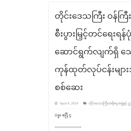
တိုင်းဒေသကြီး ဝန်ကြီးချ
စီးပွားမြှင့်တင်ရေးရန်ပ
ဆောင်ရွက်လျက်ရှိ သော 
ကုန်ထုတ်လုပ်ငန်းမျာ
စစ်ဆေး
April 4, 2024
တိုင်းဒေသကြီးအစိုးရအဖွဲ့နှင့် ဌ
ပဲခူး ဧပြီ ၄
=============