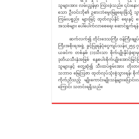
သူများအား လမ်းညွှန်မှာ ကြားခဲ့သည်။ ၎င်းနောက် နိ
သော ဦးဝင်းဘို၏ ဥစားဘဲမွေးမြူရေးခြံသို့ သ
ကြမ်းပစ္စည်း များဖြင့် ထုတ်လုပ်နိုင် ရေးနှင့် ဒ
အသစ်များ ပေါ်ပေါက်လာစေရေး ဆောင်ရွက်ရန် တ
ဆက်လက်၍ တိုင်းဒေသကြီး ဝန်ကြီးချုပ် ဦးမျ
ကြီးအစိုးရအဖွဲ့ ခွင့်ပြုရန်ပုံငွေကျပ်သန်း(၂၅၄.၇)သ
ယခင်က တစ်နှစ် (၁)သီးသာ စိုက်ပျိုးနိုင်ခဲ့ရာမ
ဒုတိယသီးနှံအဖြစ် နွေစပါးစိုက်ပျိုးအောင်မြင
သူများနှင့် တွေ့ဆုံ၍ သီးထပ်စွမ်းအား တိုးတက
သဘာဝ မြေဩဇာ ထုတ်လုပ်သုံးစွဲသွားရန်၊ စိုက်ပ
ကိုက်ညီသည့် မျိုးကောင်းမျိုးသန့်များပြောင်း
ကြောင်း သတင်းရရှိသည်။