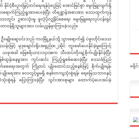
ုင်ငံ့စီးပွားမြှင့်တင်ရေးရန်ပုံငွေဖြင့် အောင်မြင်စွာ မွေးမြူလျက်ရှိ
ွားရောက်ကြည့်ရှုအားပေးခဲ့ပြီး တိရစ္ဆာန်အစာအား ဒေသထွက်ကုန်
ေသတွင်း ဥစားသုံးမှု ဖူလုံပိုလျှံနိုင်စေရေး မွေးမြူရေးလုပ်ငန်းရှင်
ာဝန်ရှိသူများအား လမ်းညွှန်မှာကြားခဲ့သည်။
ိုးဆွေဝင်းသည် ကဝမြို့နယ်သို့ သွားရောက်၍ ပဲခူးတိုင်းဒေသ
န်းဖြင့် မုဒုချောင်းရိုးအရှည်(၈.၂)မိုင် တူးဖော်ပေးနိုင်ခဲ့မှုကြောင့်
ှ ယခုအခါ မြေဧရိယာ(၁၁၄၀)ဧက သီးထပ်တိုးချဲ့စိုက်ပျိုးနိုင်ခဲ့ပြီး
်ဖြစ်ထွန်းနေမှုအား ကွင်းဆင်း ကြည့်ရှုစစ်ဆေးခဲ့ပြီး ဒေသခံပြည်
ခရို
်စေရေးအတွက် ကြိုတင် ပျိုးထောင်သည့်စနစ်ဖြင့် စိုက်ပျိုးရန်၊
ျိုးရေအား လေလွင့်မှုမရှိ စနစ်တကျသုံးစွဲရန်၊ ရေမြေသဘာဝနှင့်
လဲသုံးစွဲရန် ပြောကြားခဲ့ပြီး သွင်းအားစုများ ထောက်ပံ့ပေးအပ်ခဲ့