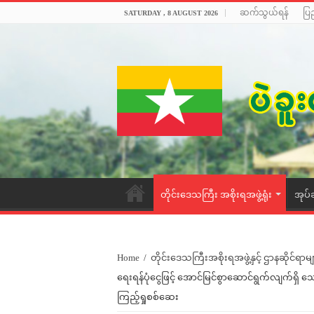
ဆက်သွယ်ရန်
ပြ
SATURDAY , 8 AUGUST 2026
တိုင်းဒေသကြီး အစိုးရအဖွဲ့ရုံး
အုပ်
Home
/
တိုင်းဒေသကြီးအစိုးရအဖွဲ့နှင့် ဌာနဆိုင်ရာမျ
ရေးရန်ပုံငွေဖြင့် အောင်မြင်စွာဆောင်ရွက်လျက်ရှိ သ
ကြည့်ရှုစစ်ဆေး