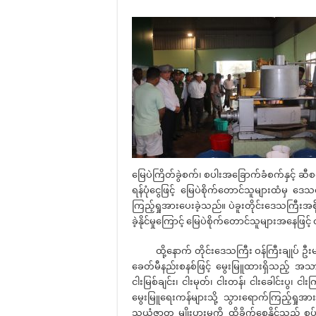
မြေပဲကြိတ်ခွဲစက်၊ စပါးအခြောက်ခံစက်နှင့် ဆီစက်တ
ရန်ပုံငွေဖြင့် မြေပဲစိုက်တောင်သူများထံမှ 
ကြည့်ရှုအားပေးခဲ့သည်။ ပဲခူးတိုင်းဒေသကြီးအစို
ခဲ့နိုင်မှုကြောင့် မြေပဲစိုက်တောင်သူများအနေဖ
ထို့နောက် တိုင်းဒေသကြီး ဝန်ကြီးချုပ် ဦးမျိ
ခေတ်မီနည်းစနစ်ဖြင့် မွေးမြူထားရှိသည့် အ
ငါးမြစ်ချင်း၊ ငါးမုတ်၊ ငါးတန်၊ ငါးခေါင်းပွ၊ င
မွေးမြူရေးကန်များသို့ သွားရောက်ကြည့်ရှုအား
သယံဇာတ မျိုးပွားမှုကို ထိခိုက်စေနိုင်သည့် စု