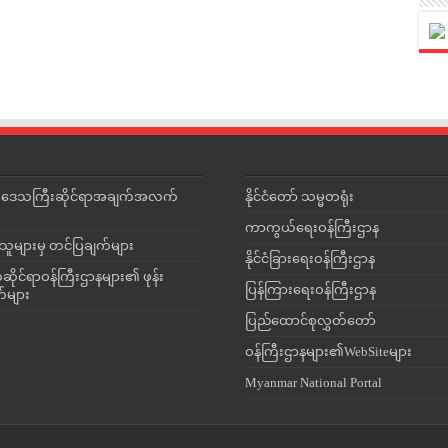
င်းဒေသကြီးဆိုင်ရာအချက်အလက်
နိုင်ငံတော် သမ္မတရုံး
ကာကွယ်ရေးဝန်ကြီးဌာန
သူများမှ တင်ပြချက်များ
နိုင်ငံခြားရေးဝန်ကြီးဌာန
ိုင်ရာဝန်ကြီးဌာနများ၏ ဖုန်း
ပြန်ကြားရေးဝန်ကြီးဌာန
တ်များ
ပြည်ထောင်စုလွှတ်တော်
ဝန်ကြီးဌာနများ၏WebSiteများ
Myanmar National Portal