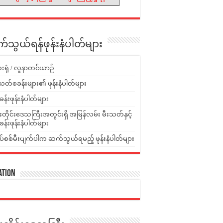
သွယ်ရန်ဖုန်းနံပါတ်များ
းရုံ / လူနာတင်ယာဉ်
သတ်စခန်းများ၏ ဖုန်းနံပါတ်များ
ခန်းဖုန်းနံပါတ်များ
ူးတိုင်းဒေသကြီးအတွင်းရှိ အမြန်လမ်း မီးသတ်နှင့်
ခန်းဖုန်းနံပါတ်များ
ပ်စစ်မီးပျက်ပါက ဆက်သွယ်ရမည့် ဖုန်းနံပါတ်များ
ation