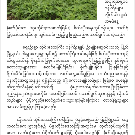
အစိုးရအဖွဲ့ဝင်
ဝန်ကြီးများ
လိုက်ပါလျက်
ယမန်နေ့၊
နံနက်ပိုင်းက ပဲခူးတိုင်း(အနောက်ခြမ်း) စိုက်ပျိုးရေးလုပ်ငန်းများ ဘက်စုံ
မြှင့်တင်ပေးနိုင်ရေး ကွင်းဆင်းကြည့်ရှု ဖြည့်ဆည်းဆောင်ရွက်ပေးခဲ့သည်။
ရှေးဦးစွာ တိုင်းဒေသကြီး ဝန်ကြီးချုပ် ဦးမျိုးဆွေဝင်းသည် ပြည်
မြို့နယ်၊ ငါးရွာကျေးရွာအုပ်စု၌ ဘောင်ကြီးတင်စနစ်ဖြင့် စိုက်ပျိုးထားသည့်
ဆီထွက်သီးနှံ မိုးနှမ်းစံပြစိုက်ခင်းအား သွားရောက်ကြည့်ရှုခဲ့ပြီး နှမ်းစိုက်
တောင်သူများအား စတင်မြေပြင်ခြင်း၊ စိုက်ပျိုးခြင်း၊ ပြုစုခြင်းနှင့်
ရိတ်သိမ်းခြင်းအဆင့်ဆင့်အား လက်တွေ့ခေါ်ယူပြသ အသိပညာပေးရန်၊
ပန်းတိုင်အထွက်နှုန်း ရရှိနိုင်သည့် မျိုးကောင်းမျိုးသန့်များ ဖြန့်ဝေ ပေးရန်၊
ဆီထွက်သီးနှံနှင့်ပတ်သက်၍ ဇုံများသတ်မှတ်ပေးထားပြီးဖြစ်ကာ
ရည်မှန်းချက်များအတိုင်း အောင်မြင်အောင် ဆောင်ရွက်သွားရန်နှင့် လိုအပ်
သည်များ ပံ့ပိုးကူညီဆောင်ရွက်ပေးသွားမှာဖြစ်ကြောင်း တာဝန်ရှိသူများ
အား လမ်းညွှန်မှာကြားခဲ့သည်။
ထို့နောက် တိုင်းဒေသကြီး ဝန်ကြီးချုပ်နှင့်အဖွဲ့သည် ပြည်မြို့နယ်၊ နတ္
တလင်းကျေးရွာအုပ်စု၌ ပဲခူးတိုင်းဒေသကြီးအတွင်းမှ ထုတ်လုပ်လျက်ရှိ
သော လက်ဆွဲကောက်စိုက်စက်များဖြင့် မိုးစပါးသရုပ်ပြ စိုက်ပျိုးနေမှုတို့