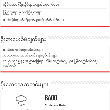
တိုင်းဒေသကြီးဆိုင်ရာအချက်အလက်များ
ပြည်သူများမှ တင်ပြချက်များ
သက်ဆိုင်ရာဝန်ကြီးဌာနများ၏ ဖုန်းနံပါတ်များ
ဦးစားပေးစီမံချက်များ
တည်ဆောက်ရေးလုပ်ငန်းများ
သဘာဝဘေးကယ်ဆယ်ရေးလုပ်ငန်းများ
လယ်ယာမြေနှင့် အခြားမြေများ သိမ်းဆည်းခံရမှုများ ပြန်လည်စီစစ်ရေး
ကော်မတီ
မိုးလေဝသ သတင်းများ
Bago
Moderate Rain