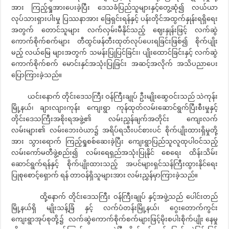
အား ကြည့်ရှုအားပေးခဲ့ပြီး ဒေသခံပြည်သူများနှင့်တွေ့ဆုံ၍ လယ်ယာ
လုပ်သားရှားပါးမှု ပြဿနာအား ဖြေရှင်းရန်နှင့် ပန်းတိုင်အထွက်နှုန်းရရှိရေး
အတွက် တောင်သူများ လက်လှမ်းမီနိုင်သည့် ဈေးနှုန်းဖြင့် လက်ဆွဲ
ကောက်စိုက်စက်များ တီထွင်ဖန်တီးထုတ်လုပ်ပေးရခြင်းဖြစ်၍ စိုက်ပျိုး
မည့် လယ်မြေ များအတွက် သမန်းပြုပြင်ခြင်း၊ ပျိုးထောင်ခြင်းနှင့် လက်ဆွဲ
ကောက်စိုက်စက် မောင်းနှင်အသုံးပြုခြင်း အဆင့်အလိုက် အသိပညာပေး
ပြောကြားခဲ့သည်။
ယင်းနောက် တိုင်းဒေသကြီး ဝန်ကြီးချုပ် ဦးမျိုးဆွေဝင်းသည် သဲကုန်း
မြို့နယ်၊ ချားလျားကုန်း ကျေးရွာ ကုန်ထုတ်လမ်းဆောင်ရွက်ပြီးစီးမှုနှင့်
တိုင်းဒေသကြီးအစိုးရအဖွဲ့၏ လမ်းညွှန်ချက်အတိုင်း ကျေးလက်
လမ်းများ၏ လမ်းဘေးဝဲယာ၌ အရိပ်ရသီးပင်စားပင် စိုက်ပျိုးထားရှိမှုတို့
အား သွားရောက် ကြည့်ရှုစစ်ဆေးခဲ့ပြီး ကျေးရွာပြည်သူလူထုပါဝင်သည့်
လမ်းကော်မတီဖွဲ့စည်း၍ လမ်းရေရှည်အသုံးပြုနိုင် စေရေး ထိန်းသိမ်း
ဆောင်ရွက်ရန်နှင့် စိုက်ပျိုးထားသည့် အပင်များရှင်သန်ကြီးထွားနိုင်ရေး
ပြုစုစောင့်ရှောက် ရန် တာဝန်ရှိသူများအား လမ်းညွှန်မှာကြားခဲ့သည်။
ထို့နောက် တိုင်းဒေသကြီး ဝန်ကြီးချုပ် နှင့်အဖွဲ့သည် ပေါင်းတည်
မြို့နယ်ရှိ မျိုးသန့်ခြံ နှင့် လက်ပံတန်းမြို့နယ်၊ ဂွေးတောက်ကွင်း
ကျေးရွာအုပ်စုတို့၌ လက်ဆွဲကောက်စိုက်စက်များဖြင့်မိုးစပါးစိုက်ပျိုး နေမှု