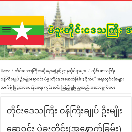
Home
/
တိုင်းဒေသကြီးအစိုးရအဖွဲ့နှင့် ဌာနဆိုင်ရာများ
/
တိုင်းဒေသကြီး
ဝန်ကြီးချုပ် ဦးမျိုးဆွေဝင်း ပဲခူးတိုင်း(အနောက်ခြမ်း) စိုက်ပျိုးရေးလုပ်ငန်းများ
ဘက်စုံ မြှင့်တင်ပေးနိုင်ရေး ကွင်းဆင်းကြည့်ရှုဖြည့်ဆည်းဆောင်ရွက်ပေး
တိုင်းဒေသကြီး ဝန်ကြီးချုပ် ဦးမျိုး
ဆွေဝင်း ပဲခူးတိုင်း(အနောက်ခြမ်း)