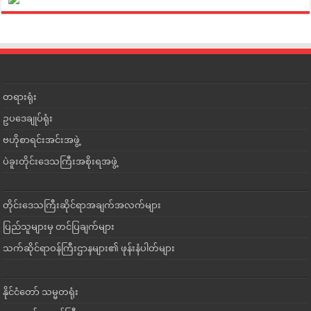
တရားရုံး
ဥပဒေချုပ်ရုံး
ဗဟိုစာရင်းအင်းအဖွဲ့
ပဲခူးတိုင်းဒေသကြီးအစိုးရအဖွဲ့
တိုင်းဒေသကြီးဆိုင်ရာအချက်အလက်များ
ပြည်သူများမှ တင်ပြချက်များ
သက်ဆိုင်ရာဝန်ကြီးဌာနများ၏ ဖုန်းနံပါတ်များ
နိုင်ငံတော် သမ္မတရုံး