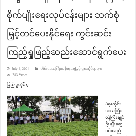
စိုက်ပျိုးရေးလုပ်ငန်းများ ဘက်စုံ
မြှင့်တင်ပေးနိုင်ရေး ကွင်းဆင်း
ကြည့်ရှုဖြည့်ဆည်းဆောင်ရွက်ပေး
July 4, 2024
တိုင်းဒေသကြီးအစိုးရအဖွဲ့နှင့် ဌာနဆိုင်ရာများ
783 Views
ပြည် ဇူလိုင် ၄
ပဲခူးတိုင်း
ဒေသကြီး
ဝန်ကြီးချုပ်
ဦးမျိုးဆွေ
ဝင်းသည်