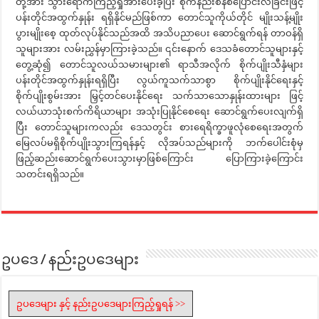
တို့အား သွားရောက်ကြည့်ရှုအားပေးခဲ့ပြီး စိုက်နည်းစနစ်ပြောင်းလဲခြင်းဖြင့်
ပန်းတိုင်အထွက်နှုန်း ရရှိနိုင်မည်ဖြစ်ကာ တောင်သူကိုယ်တိုင် မျိုးသန့်မျိုး
ပွားမျိုးစေ့ ထုတ်လုပ်နိုင်သည်အထိ အသိပညာပေး ဆောင်ရွက်ရန် တာဝန်ရှိ
သူများအား လမ်းညွှန်မှာကြားခဲ့သည်။ ၎င်းနောက် ဒေသခံတောင်သူများနှင့်
တွေ့ဆုံ၍ တောင်သူလယ်သမားများ၏ ရာသီအလိုက် စိုက်ပျိုးသီနှံများ
ပန်းတိုင်အထွက်နှုန်းရရှိပြီး လွယ်ကူသက်သာစွာ စိုက်ပျိုးနိုင်ရေးနှင့်
စိုက်ပျိုးစွမ်းအား မြှင့်တင်ပေးနိုင်ရေး သက်သာသောနှုန်းထားများ ဖြင့်
လယ်ယာသုံးစက်ကိရိယာများ အသုံးပြုနိုင်စေရေး ဆောင်ရွက်ပေးလျက်ရှိ
ပြီး တောင်သူများကလည်း ဒေသတွင်း စားရေရိက္ခာဖူလုံစေရေးအတွက်
မြေလပ်မရှိစိုက်ပျိုးသွားကြရန်နှင့် လိုအပ်သည်များကို ဘက်ပေါင်းစုံမှ
ဖြည့်ဆည်းဆောင်ရွက်ပေးသွားမှာဖြစ်ကြောင်း ပြောကြားခဲ့ကြောင်း
သတင်းရရှိသည်။
ဥပဒေ / နည်းဥပဒေများ
ဥပဒေများ နှင့် နည်းဥပဒေများကြည့်ရှုရန် >>