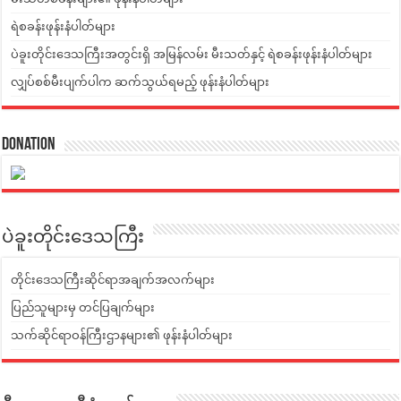
ရဲစခန်းဖုန်းနံပါတ်များ
ပဲခူးတိုင်းဒေသကြီးအတွင်းရှိ အမြန်လမ်း မီးသတ်နှင့် ရဲစခန်းဖုန်းနံပါတ်များ
လျှပ်စစ်မီးပျက်ပါက ဆက်သွယ်ရမည့် ဖုန်းနံပါတ်များ
Donation
ပဲခူးတိုင်းဒေသကြီး
တိုင်းဒေသကြီးဆိုင်ရာအချက်အလက်များ
ပြည်သူများမှ တင်ပြချက်များ
သက်ဆိုင်ရာဝန်ကြီးဌာနများ၏ ဖုန်းနံပါတ်များ