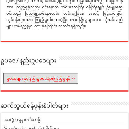
(၃၁၆၂၆၀ဝိ/-)ထောက်ပံ့ပေးအပ်ခဲ့ပြီး ဧရာဝတီမြစ်ရေတက်မှု အခြေအနေ
အား ကြည့်ရှုခဲ့သည်။ ၎င်းနောက် တိုင်းဒေသကြီး ဝန်ကြီးချုပ် ဦးမျိုးဆွေ
ဝင်းသည် ပြည်မြို့ကမ်းနားလမ်း လမ်းချဲ့ခြင်း၊ အဆင့် မြှင့်တင်ခြင်း
လုပ်ငန်းများအား ကြည့်ရှုစစ်ဆေးခဲ့ပြီး တာဝန်ရှိသူများအား လိုအပ်သည်
များ လမ်းညွှန်မှာ ကြားခဲ့ကြောင်း သတင်းရရှိသည်။
ဥပဒေ / နည်းဥပဒေများ
ဥပဒေများ နှင့် နည်းဥပဒေများကြည့်ရှုရန် >>
ဆက်သွယ်ရန်ဖုန်းနံပါတ်များ
ဆေးရုံ / လူနာတင်ယာဉ်
မီးသတ်စခန်းများ၏ ဖုန်းနံပါတ်များ