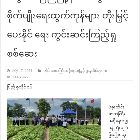
စိုက်ပျိုးရေးထွက်ကုန်များ တိုးမြှင့်
ပေးနိုင် ရေး ကွင်းဆင်းကြည့်ရှု
စစ်ဆေး
July 17, 2024
တိုင်းဒေသကြီးအစိုးရအဖွဲ့နှင့် ဌာနဆိုင်ရာများ
614 Views
ပြည် ဇူလိုင် ၁၆
ပဲခူးတိုင်း
ဒေသကြီး
အစိုးရအဖွဲ့၊
ဝန်ကြီးချုပ်
ဦးမျိုးဆွေ