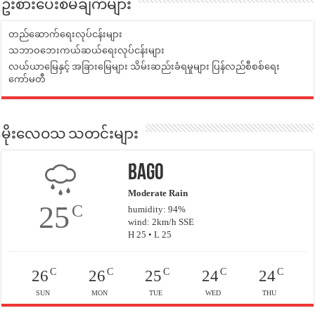
ဦးစားပေးစီမံချက်များ
တည်ဆောက်ရေးလုပ်ငန်းများ
သဘာဝဘေးကယ်ဆယ်ရေးလုပ်ငန်းများ
လယ်ယာမြေနှင့် အခြားမြေများ သိမ်းဆည်းခံရမှုများ ပြန်လည်စီစစ်ရေး
ကော်မတီ
မိုးလေဝသ သတင်းများ
Bago
Moderate Rain
25
C
humidity: 94%
wind: 2km/h SSE
H 25 • L 25
C
C
C
C
C
26
26
25
24
24
SUN
MON
TUE
WED
THU