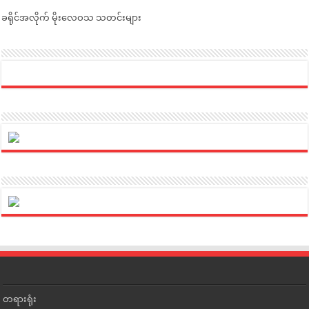
ခရိုင်အလိုက် မိုးလေဝသ သတင်းများ
တရားရုံး