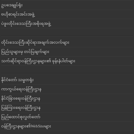
ဥပဒေချုပ်ရုံး
ဗဟိုစာရင်းအင်းအဖွဲ့
ပဲခူးတိုင်းဒေသကြီးအစိုးရအဖွဲ့
တိုင်းဒေသကြီးဆိုင်ရာအချက်အလက်များ
ပြည်သူများမှ တင်ပြချက်များ
သက်ဆိုင်ရာဝန်ကြီးဌာနများ၏ ဖုန်းနံပါတ်များ
နိုင်ငံတော် သမ္မတရုံး
ကာကွယ်ရေးဝန်ကြီးဌာန
နိုင်ငံခြားရေးဝန်ကြီးဌာန
ပြန်ကြားရေးဝန်ကြီးဌာန
ပြည်ထောင်စုလွှတ်တော်
ဝန်ကြီးဌာနများ၏WebSiteများ