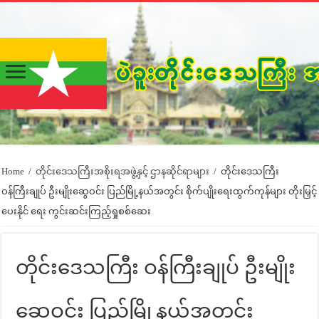
Home
/
တိုင်းဒေသကြီးအစိုးရအဖွဲ့နှင့် ဌာနဆိုင်ရာများ
/
တိုင်းဒေသကြီး
ဝန်ကြီးချုပ် ဦးမျိုးဆွေဝင်း ပြည်မြို့နယ်အတွင်း စိုက်ပျိုးရေးထွက်ကုန်များ တိုးမြှင့်
ပေးနိုင် ရေး ကွင်းဆင်းကြည့်ရှုစစ်ဆေး
တိုင်းဒေသကြီး ဝန်ကြီးချုပ် ဦးမျိုး
ဆွေဝင်း ပြည်မြို့နယ်အတွင်း