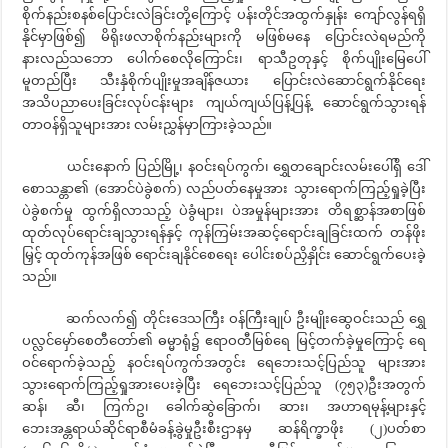
စိုက်နည်းစနစ်ပြောင်းလဲခြင်းတို့ကြောင့် ပန်းတိုင်အထွက်နှုန်း ကျော်လွန်ရရှိ
နိုင်မှာဖြစ်၍ မိရိုးဖလာစိုက်နည်းများကို မဖြစ်မနေ ပြောင်းလဲရမည်ကို
နားလည်သဘော ပေါက်စေလိုကြောင်း၊ ရာသီဥတုနှင့် စိုက်ပျိုးမြေပေါ်
မူတည်ပြီး သီးနှံစိုက်ပျိုးမှုအချိန်ဇယား ပြောင်းလဲဆောင်ရွက်နိုင်ရေး
အသိပညာပေးခြင်းလုပ်ငန်းများ ကျယ်ကျယ်ပြန့်ပြန့် ဆောင်ရွက်သွားရန်
တာဝန်ရှိသူများအား လမ်းညွှန်မှာကြားခဲ့သည်။
ယင်းနောက် ပြည်မြို့၊ နဝင်းရပ်ကွက်၊ ရွှေတချောင်းလမ်းပေါ်ရှိ ဒေါ်
စောသန္တာ၏ (အောင်ပဲခွဲစက်) လည်ပတ်နေမှုအား သွားရောက်ကြည့်ရှုခဲ့ပြီး
ပဲခွဲစက်မှု ထွက်ရှိလာသည့် ပဲခွံများ၊ ပဲအမှုန်များအား တိရစ္ဆာန်အစာဖြစ်
ထုတ်လုပ်ရောင်းချသွားရန်နှင့် ကုန်ကြမ်းအဆင့်ရောင်းချခြင်းထက် တန်ဖိုး
မြှင့် ထုတ်ကုန်အဖြစ် ရောင်းချနိုင်စေရေး ပေါင်းစပ်ညှိနှိုင်း ဆောင်ရွက်ပေးခဲ့
သည်။
ဆက်လက်၍ တိုင်းဒေသကြီး ဝန်ကြီးချုပ် ဦးမျိုးဆွေဝင်းသည် ရွှေ
ပလ္လင်မှော်စေတီတော်၏ ဓမ္မာရုံ၌ ဧရာဝတီမြစ်ရေ မြင့်တက်ခဲ့မှုကြောင့် ရေ
ဝင်ရောက်ခဲ့သည့် နဝင်းရပ်ကွက်အတွင်း ရေဘေးသင့်ပြည်သူ များအား
သွားရောက်ကြည့်ရှုအားပေးခဲ့ပြီး ရေဘေးသင့်ပြည်သူ (၇၅၃)ဦးအတွက်
ဆန်၊ ဆီ၊ ကြက်ဥ၊ ခေါက်ဆွဲခြောက်၊ ဆား၊ အဟာရမုန့်များနှင့်
ဘေးအန္တရာယ်ဆိုင်ရာစီမံခန့်ခွဲမှုဦးစီးဌာနမှ ဆန်ရိက္ခာဖိုး (၂)ပတ်စာ