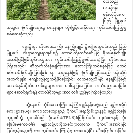
ဝင်းသည်
ယမန်နေ့၊
မွန်းလွဲပိုင်းက
ပြည် မြို့နယ်
အတွင်း စိုက်ပျိုးရေးထွက်ကုန်များ တိုးမြှင့်ပေးနိုင်ရေး ကွင်းဆင်းကြည့်ရှု
စစ်ဆေးခဲ့သည်။
ရှေးဦးစွာ တိုင်းဒေသကြီး ဝန်ကြီးချုပ် ဦးမျိုးဆွေဝင်းသည် ပြည်
မြို့နယ်၊ ငါးရွာကျေးရွာအုပ်စု၌ ဘောင်ကြီးတင်စနစ်ဖြင့် မိုးနှမ်းစိုက်ပျိုး
အောင်မြင်ဖြစ်ထွန်းနေမှုအား ကွင်းဆင်းကြည့်ရှုစစ်ဆေးခဲ့ပြီး တိုင်းဒေသ
ကြီးအတွင်း ဆီထွက်သီးနှံနေကြာအား ဘောင်ကြီးတင်စနစ်ဖြင့် စတင်
စမ်းသပ်စိုက်ပျိုးခြင်းဖြစ် ရာ ယခုစနစ်ဖြင့် စိုက်ပျိုးခြင်းသည် ပန်းတိုင်
အထွက်နှုန်း ကျော်လွန်ထွက်ရှိနိုင်ကြောင်း လက်တွေ့သိမြင် နေရပြီဖြစ်၍
ဒေသခံနှမ်းစိုက်တောင်သူများအား ခေါ်ယူပြသခြင်း၊ အသိပညာပေးခြင်း
များ ဆောင်ရွက်ရန် တာဝန်ရှိသူများအား လမ်းညွှန်မှာကြားခဲ့သည်။
ထို့နောက် တိုင်းဒေသကြီး ဝန်ကြီးချုပ်နှင့်အဖွဲ့သည် ပျဉ်းမအိုင်
ကျေးရွာအုပ်စု၊ ကျောသာကျေးရွာ၌ စိုက်ပျိုးရေးဦးစီးဌာနနှင့် ရွှေပြည်မြေ
ကုမ္ပဏီတို့ ပူးပေါင်း၍ မိုးမတ်ပဲ(TBL-9)စံပြစိုက်ခင်း (၂၀)ဧကနှင့် မိုး
မြေပဲ(မကွေး-၁၆) မျိုးသန့်ပွားစိုက်ခင်း(၁၀၀)ဧက စိုက်ပျိုးအောင်မြင်
ဖြစ်ထွန်းနေမှုတို့အား ကွင်းဆင်း ကြည့်ရှုအားပေးခဲ့ပြီး မျိုးပြောင်းလဲခြင်း၊