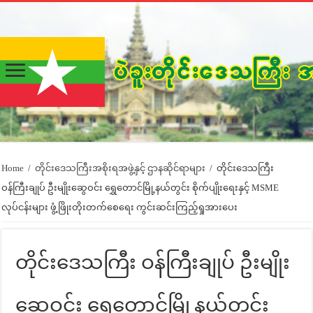
Home
/
တိုင်းဒေသကြီးအစိုးရအဖွဲ့နှင့် ဌာနဆိုင်ရာများ
/
တိုင်းဒေသကြီး
ဝန်ကြီးချုပ် ဦးမျိုးဆွေဝင်း ရွှေတောင်မြို့နယ်တွင်း စိုက်ပျိုးရေးနှင့် MSME
လုပ်ငန်းများ ဖွံ့ဖြိုးတိုးတက်စေရေး ကွင်းဆင်းကြည့်ရှုအားပေး
တိုင်းဒေသကြီး ဝန်ကြီးချုပ် ဦးမျိုး
ဆွေဝင်း ရွှေတောင်မြို့နယ်တွင်း