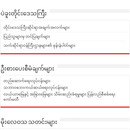
ပဲခူးတိုင်းဒေသကြီး
တိုင်းဒေသကြီးဆိုင်ရာအချက်အလက်များ
ပြည်သူများမှ တင်ပြချက်များ
သက်ဆိုင်ရာဝန်ကြီးဌာနများ၏ ဖုန်းနံပါတ်များ
ဦးစားပေးစီမံချက်များ
တည်ဆောက်ရေးလုပ်ငန်းများ
သဘာဝဘေးကယ်ဆယ်ရေးလုပ်ငန်းများ
လယ်ယာမြေနှင့် အခြားမြေများ သိမ်းဆည်းခံရမှုများ ပြန်လည်စီစစ်ရေး
ကော်မတီ
မိုးလေဝသ သတင်းများ