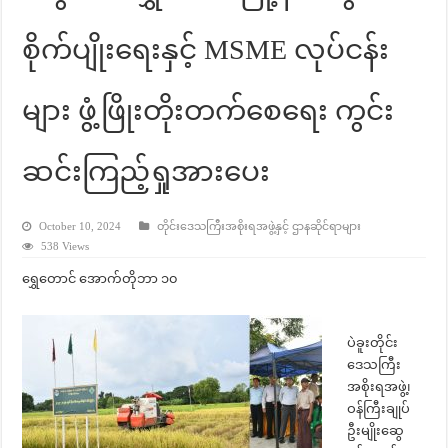
စိုက်ပျိုးရေးနှင့် MSME လုပ်ငန်း
များ ဖွံ့ဖြိုးတိုးတက်စေရေး ကွင်း
ဆင်းကြည့်ရှုအားပေး
October 10, 2024
တိုင်းဒေသကြီးအစိုးရအဖွဲ့နှင့် ဌာနဆိုင်ရာများ
538 Views
ရွှေတောင် အောက်တိုဘာ ၁၀
ပဲခူးတိုင်း
ဒေသကြီး
အစိုးရအဖွဲ့၊
ဝန်ကြီးချုပ်
ဦးမျိုးဆွေ