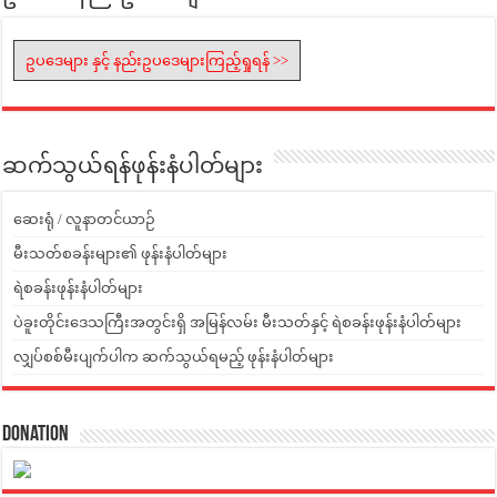
ဥပဒေများ နှင့် နည်းဥပဒေများကြည့်ရှုရန် >>
ဆက်သွယ်ရန်ဖုန်းနံပါတ်များ
ဆေးရုံ / လူနာတင်ယာဉ်
မီးသတ်စခန်းများ၏ ဖုန်းနံပါတ်များ
ရဲစခန်းဖုန်းနံပါတ်များ
ပဲခူးတိုင်းဒေသကြီးအတွင်းရှိ အမြန်လမ်း မီးသတ်နှင့် ရဲစခန်းဖုန်းနံပါတ်များ
လျှပ်စစ်မီးပျက်ပါက ဆက်သွယ်ရမည့် ဖုန်းနံပါတ်များ
Donation