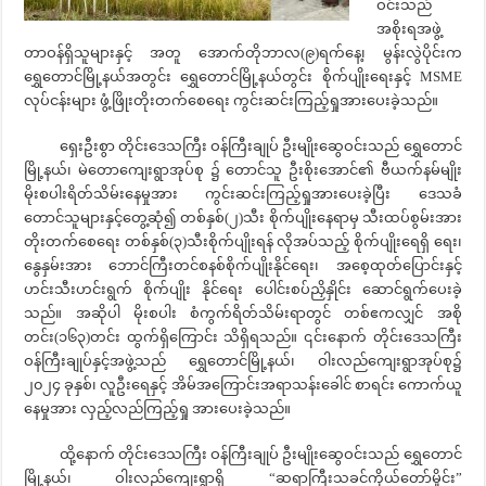
ဝင်းသည်
အစိုးရအဖွဲ့
တာဝန်ရှိသူများနှင့် အတူ အောက်တိုဘာလ(၉)ရက်နေ့၊ မွန်းလွဲပိုင်းက
ရွှေတောင်မြို့နယ်အတွင်း ရွှေတောင်မြို့နယ်တွင်း စိုက်ပျိုးရေးနှင့် MSME
လုပ်ငန်းများ ဖွံ့ဖြိုးတိုးတက်စေရေး ကွင်းဆင်းကြည့်ရှုအားပေးခဲ့သည်။
ရှေးဦးစွာ တိုင်းဒေသကြီး ဝန်ကြီးချုပ် ဦးမျိုးဆွေဝင်းသည် ရွှေတောင်
မြို့နယ်၊ မဲတောကျေးရွာအုပ်စု ၌ တောင်သူ ဦးစိုးအောင်၏ ဗီယက်နမ်မျိုး
မိုးစပါးရိတ်သိမ်းနေမှုအား ကွင်းဆင်းကြည့်ရှုအားပေးခဲ့ပြီး ဒေသခံ
တောင်သူများနှင့်တွေ့ဆုံ၍ တစ်နှစ်(၂)သီး စိုက်ပျိုးနေရာမှ သီးထပ်စွမ်းအား
တိုးတက်စေရေး တစ်နှစ်(၃)သီးစိုက်ပျိုးရန် လိုအပ်သည့် စိုက်ပျိုးရေရှိ ရေး၊
နွေနှမ်းအား ဘောင်ကြီးတင်စနစ်စိုက်ပျိုးနိုင်ရေး၊ အစေ့ထုတ်ပြောင်းနှင့်
ဟင်းသီးဟင်းရွက် စိုက်ပျိုး နိုင်ရေး ပေါင်းစပ်ညှိနှိုင်း ဆောင်ရွက်ပေးခဲ့
သည်။ အဆိုပါ မိုးစပါး စံကွက်ရိတ်သိမ်းရာတွင် တစ်ဧကလျှင် အစို
တင်း(၁၆၃)တင်း ထွက်ရှိကြောင်း သိရှိရသည်။ ၎င်းနောက် တိုင်းဒေသကြီး
ဝန်ကြီးချုပ်နှင့်အဖွဲ့သည် ရွှေတောင်မြို့နယ်၊ ဝါးလည်ကျေးရွာအုပ်စု၌
၂၀၂၄ ခုနှစ်၊ လူဦးရေနှင့် အိမ်အကြောင်းအရာသန်းခေါင် စာရင်း ကောက်ယူ
နေမှုအား လှည့်လည်ကြည့်ရှု အားပေးခဲ့သည်။
ထို့နောက် တိုင်းဒေသကြီး ဝန်ကြီးချုပ် ဦးမျိုးဆွေဝင်းသည် ရွှေတောင်
မြို့နယ်၊ ဝါးလည်ကျေးရွာရှိ “ဆရာကြီးသခင်ကိုယ်တော်မှိုင်း”