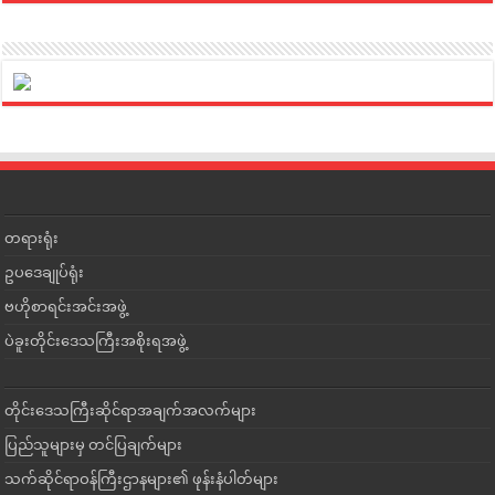
တရားရုံး
ဥပဒေချုပ်ရုံး
ဗဟိုစာရင်းအင်းအဖွဲ့
ပဲခူးတိုင်းဒေသကြီးအစိုးရအဖွဲ့
တိုင်းဒေသကြီးဆိုင်ရာအချက်အလက်များ
ပြည်သူများမှ တင်ပြချက်များ
သက်ဆိုင်ရာဝန်ကြီးဌာနများ၏ ဖုန်းနံပါတ်များ