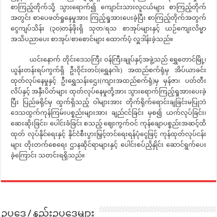
စာကြည့်တိုက်သို့ သွားရောက်၍ ကျောင်းသားလူငယ်များ စာကြည့်တိုက်
အတွင်း စာပေဖတ်ရှုနေမှုအား ကြည့်ရှုအားပေးခဲ့ပြီး စာကြည့်တိုက်အတွက်
ငွေကျပ်သိန်း (၃၀)တန်ဖိုးရှိ သုတ/ရသ စာအုပ်များနှင့် ယဉ်ကျေးလိမ္မာ
အသိပညာပေး စာအုပ်/စာစောင်များ ထောက်ပံ့ လှူဒါန်းခဲ့သည်။
ယင်းနောက် တိုင်းဒေသကြီး ဝန်ကြီးချုပ်နှင့်အဖွဲ့သည် ရွှေတောင်မြို့၊
ယွန်းတန်းရပ်ကွက်ရှိ ဦးဝိုင်းတင်(ရွှေနဂါး) အထည်စက်ရုံမှ အိပ်ယာခင်း
ထုတ်လုပ်နေမှုနှင့် ဦးရွှေသန်းဌေး(ကျားအထည်စက်ရုံ)မှ မှန်ဇာ၊ ပတ်တီး
လိပ်နှင့် အနှီးပိတ်များ ထုတ်လုပ်နေမှုတို့အား သွားရောက်ကြည့်ရှုအားပေးခဲ့
ပြီး ပြည်ခရိုင်မှ ထွက်ရှိသည့် ဝါများအား တိုက်ရိုက်ရောင်းချခြင်းမပြုဘဲ
ဒေသထွက်ကုန်ကြမ်းပစ္စည်းများအား ချည်ငင်ခြင်း မှစ၍ ယက်လုပ်ခြင်း၊
ဆေးဆိုးခြင်း၊ ပေါင်းခံခြင်း စသည့် ဈေးကွက်ဝင် ကုန်ချောပစ္စည်းအဆင့်ထိ
ထုတ် လုပ်နိုင်ရေးနှင့် နိုင်ငံစီးပွားမြှင့်တင်ရေးရန်ပုံငွေဖြင့် ကုန်ထုတ်လုပ်ငန်း
များ တိုးတက်စေရေး ဌာနဆိုင်ရာများနှင့် ပေါင်းစပ်ညှိနှိုင်း ဆောင်ရွက်ပေး
ခဲ့ကြောင်း သတင်းရရှိသည်။
ဥပဒေ / နည်းဥပဒေများ