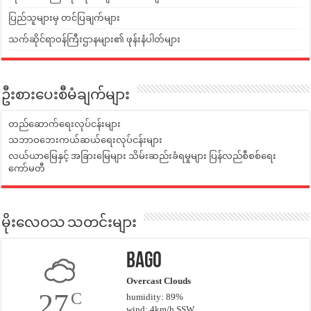
ပြည်သူများမှ တင်ပြချက်များ
သက်ဆိုင်ရာဝန်ကြီးဌာနများ၏ ဖုန်းနံပါတ်များ
ဦးစားပေးစီမံချက်များ
တည်ဆောက်ရေးလုပ်ငန်းများ
သဘာဝဘေးကယ်ဆယ်ရေးလုပ်ငန်းများ
လယ်ယာမြေနှင့် အခြားမြေများ သိမ်းဆည်းခံရမှုများ ပြန်လည်စီစစ်ရေး
ကော်မတီ
မိုးလေဝသ သတင်းများ
Bago
Overcast Clouds
27
C
humidity: 89%
wind: 4km/h SSW