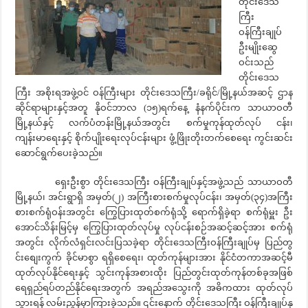
တိုင်းဒေသ
ကြီး
ဝန်ကြီးချုပ်
ဦးမျိုးဆွေ
ဝင်းသည်
တိုင်းဒေသ
ကြီး အစိုးရအဖွဲ့ဝင် ဝန်ကြီးများ တိုင်းဒေသကြီး/ခရိုင်/မြို့နယ်အဆင့် ဌာန
ဆိုင်ရာများနှင့်အတူ နိုဝင်ဘာလ (၁၅)ရက်နေ့ နံနက်ပိုင်းက သာယာဝတီ
မြို့နယ်နှင့် လက်ပံတန်းမြို့နယ်အတွင်း စက်မှုကုန်ထုတ်လုပ် ငန်း၊
ကျန်းမာရေးနှင့် စိုက်ပျိုးရေးလုပ်ငန်းများ ဖွံ့ဖြိုးတိုးတက်စေရေး ကွင်းဆင်း
ဆောင်ရွက်ပေးခဲ့သည်။
ရှေးဦးစွာ တိုင်းဒေသကြီး ဝန်ကြီးချုပ်နှင့်အဖွဲ့သည် သာယာဝတီ
မြို့နယ်၊ အင်းရွာရှိ အမှတ်(၂) အကြီးစားစက်မှုလုပ်ငန်း၊ အမှတ်(၃၄)အကြီး
စားစက်ရုံဝန်းအတွင်း ကြွေပြားထုတ်စက်ရုံသို့ ရောက်ရှိခဲ့ရာ စက်ရုံမှူး ဦး
အောင်သိန်းမြင့်မှ ကြွေပြားထုတ်လုပ်မှု လုပ်ငန်းစဉ်အဆင့်ဆင့်အား စက်ရုံ
အတွင်း လိုက်လံရှင်းလင်းပြသခဲ့ရာ တိုင်းဒေသကြီးဝန်ကြီးချုပ်မှ ပြည်တွ
င်းစျေးကွက် ခိုင်မာစွာ ရရှိစေရေး၊ ထုတ်ကုန်များအား နိုင်ငံတကာအဆင့်မီ
ထုတ်လုပ်နိုင်ရေးနှင့် သွင်းကုန်အစားထိုး ပြည်တွင်းထုတ်ကုန်တစ်ခုအဖြစ်
ရေရှည်ရပ်တည်နိုင်ရေးအတွက် အရည်အသွေးကို အဓိကထား ထုတ်လုပ်
သွားရန် လမ်းညွှန်မှာကြားခဲ့သည်။ ၎င်းနောက် တိုင်းဒေသကြီး ဝန်ကြီးချုပ်နှ