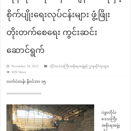
စိုက်ပျိုးရေးလုပ်ငန်းများ ဖွံ့ဖြိုး
တိုးတက်စေရေး ကွင်းဆင်း
ဆောင်ရွက်
November 16, 2021
တိုင်းဒေသကြီးအစိုးရအဖွဲ့နှင့် ဌာနဆိုင်ရာများ
826 Views
လက်ပံတန်း နိုဝင်ဘာ ၁၅
=================
ပဲခူးတိုင်း
ဒေသကြီး
အစိုးရအဖွဲ့၊