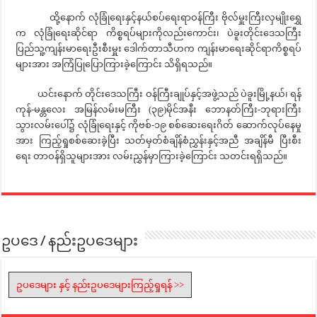
ထို့နောက် လုံခြုံရေးနှင့်နယ်စပ်ရေးရာဝန်ကြီး ဗိုလ်မှူးကြီးလှမျိုးရွှေ
က လုံခြုံရေးဆိုင်ရာ ကိစ္စရပ်များကိုလည်းကောင်း၊ ပဲခူးတိုင်းဒေသကြီး
ပြည်သူ့ကျန်းမာရေးဦးစီးမှူး ဒေါက်တာသီဟက ကျန်းမာရေးဆိုင်ရာကိစ္စရပ်
များအား အကြံပြုပြောကြားခဲ့ကြောင်း သိရှိရသည်။
ယင်းနောက် တိုင်းဒေသကြီး ဝန်ကြီးချုပ်နှင့်အဖွဲ့သည် ပဲခူးမြို့နယ်၊ ရန်
ကုန်-မန္တလေး အမြန်လမ်းမကြီး (၃၉)မိုင်အနီး ဘောနတ်ကြီး-ဘုရားကြီး
သွားလမ်းပေါ်၌ လုံခြုံရေးနှင့် ကိုဗစ်-၁၉ စစ်ဆေးရေးဂိတ် ဆောက်လုပ်နေမှု
အား ကြည့်ရှုစစ်ဆေးခဲ့ပြီး သတ်မှတ်စံချိန်စံညွှန်းနှင့်အညီ အချိန်မီ ပြီးစီး
ရေး တာဝန်ရှိသူများအား လမ်းညွှန်မှာကြားခဲ့ကြောင်း သတင်းရရှိသည်။
ဥပဒေ / နည်းဥပဒေများ
ဥပဒေများ နှင့် နည်းဥပဒေများကြည့်ရှုရန် >>