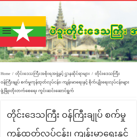
Home
/
တိုင်းဒေသကြီးအစိုးရအဖွဲ့နှင့် ဌာနဆိုင်ရာများ
/
တိုင်းဒေသကြီး
ဝန်ကြီးချုပ် စက်မှုကုန်ထုတ်လုပ်ငန်း၊ ကျန်းမာရေးနှင့် စိုက်ပျိုးရေးလုပ်ငန်းများ
ဖွံ့ဖြိုးတိုးတက်စေရေး ကွင်းဆင်းဆောင်ရွက်
တိုင်းဒေသကြီး ဝန်ကြီးချုပ် စက်မှု
ကုန်ထုတ်လုပ်ငန်း၊ ကျန်းမာရေးနှင့်