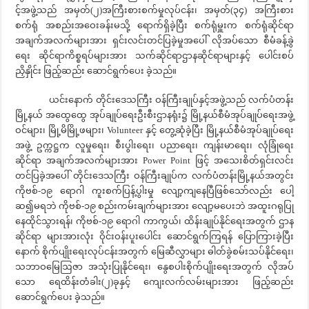
င့်အဖွဲ့သည် အမှတ်(၂)အကြီးစားစက်မှုလုပ်ငန်း၊ အမှတ်(၃၄) အကြီးစား
စက်ရုံ အစည်းအဝေးခန်းမသို့ ရောက်ရှိခဲ့ပြီး စက်ရုံမှူးက စက်ရုံဆိုင်ရာ
အချက်အလက်များအား ရှင်းလင်းတင်ပြခဲ့မှုအပေါ် လိုအပ်သော စီမံခန့်ခွဲ
ရေး ဆိုင်ရာကိစ္စရပ်များအား သက်ဆိုင်ရာဌာနဆိုင်ရာများနှင့် ပေါင်းစပ်
ညှိနှိုင်း ဖြည့်ဆည်း ဆောင်ရွက်ပေး ခဲ့သည်။
ယင်းနောက် တိုင်းဒေသကြီး ဝန်ကြီးချုပ်နှင့်အဖွဲ့သည် လက်ပံတန်း
မြို့နယ် အထွေထွေ အုပ်ချုပ်ရေးဦးစီးဌာနရုံး၌ မြို့နယ်စီမံအုပ်ချုပ်ရေးအဖွဲ့
ဝင်များ၊ မြို့မိမြို့ဖများ၊ Volunteer နှင့် တွေ့ဆုံခဲ့ပြီး မြို့နယ်စီမံအုပ်ချုပ်ရေး
အဖွဲ့ ဥက္ကဋ္ဌက လူမှုရေး၊ စီးပွါးရေး၊ ပညာရေး၊ ကျန်းမာရေး၊ လုံခြုံရေး
ဆိုင်ရာ အချက်အလက်များအား Power Point ဖြင့် အသေးစိတ်ရှင်းလင်း
တင်ပြခဲ့အပေါ် တိုင်းဒေသကြီး ဝန်ကြီးချုပ်က လက်ပံတန်းမြို့နယ်အတွင်း
ကိုဗစ်-၁၉ ရောဂါ ကူးစက်ပြန့်ပွါးမှု လျော့ကျနေပြီဖြစ်သော်လည်း ပေါ့
ဆ၍မရဘဲ ကိုဗစ်-၁၉ စည်းကမ်းချက်များအား လျော့မပေးဘဲ အထူးဂရုပြု
နေထိုင်သွားရန်၊ ကိုဗစ်-၁၉ ရောဂါ ကာကွယ်၊ ထိန်းချုပ်နိုင်ရေးအတွက် ဌာန
ဆိုင်ရာ များအားလုံး ဝိုင်းဝန်းပူးပေါင်း ဆောင်ရွက်ကြရန် ပြောကြားခဲ့ပြီး
နောက် စိုက်ပျိုးရေးလုပ်ငန်းအတွက် မြေဆီလွှာများ ဓါတ်ခွဲစမ်းသပ်နိုင်ရေး၊
သဘာဝမြေဩဇာ အသုံးပြုနိုင်ရေး၊ နွေစပါးစိုက်ပျိုးရေးအတွက် လိုအပ်
သော ရေထိန်းတံခါး(၂)ခုနှင့် ကျေးလက်လမ်းများအား ဖြည့်ဆည်း
ဆောင်ရွက်ပေး ခဲ့သည်။