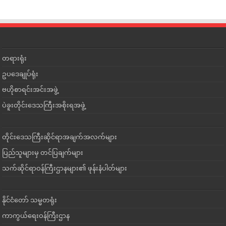
တရားရုံး
ဥပဒေချုပ်ရုံး
ဗဟိုစာရင်းအင်းအဖွဲ့
ပဲခူးတိုင်းဒေသကြီးအစိုးရအဖွဲ့
တိုင်းဒေသကြီးဆိုင်ရာအချက်အလက်များ
ပြည်သူများမှ တင်ပြချက်များ
သက်ဆိုင်ရာဝန်ကြီးဌာနများ၏ ဖုန်းနံပါတ်များ
နိုင်ငံတော် သမ္မတရုံး
ကာကွယ်ရေးဝန်ကြီးဌာန