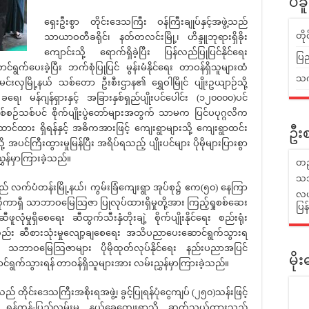
ပဲခ
ရှေးဦးစွာ တိုင်းဒေသကြီး ဝန်ကြီးချုပ်နှင့်အဖွဲ့သည်
တိ
သာယာဝတီခရိုင်၊ နတ်တလင်းမြို့၊ ဟိန္ဒူဘုရားရှိခိုး
ကျောင်းသို့ ရောက်ရှိခဲ့ပြီး ပြန်လည်ပြုပြင်နိုင်ရေး
ပြည
ောင်ရွက်ပေးခဲ့ပြီး ဘက်စုံပြုပြင် မွန်းမံနိုင်ရေး တာဝန်ရှိသူများထံ
သက်
မင်းလှမြို့နယ် သစ်တော ဦးစီးဌာန၏ ရွှေဝါမြိုင် ပျိုးဥယျာဉ်သို့
ရေ၊ မန်ဂျန်ရှားနှင့် အခြားနှစ်ရှည်ပျိုးပင်ပေါင်း (၁၂၀၀၀၀)ပင်
း နှစ်စဉ်သစ်ပင် စိုက်ပျိုးပွဲတော်များအတွက် သာမက ပြင်ပပုဂ္ဂလိက
ိုးထောင်ထား ရှိရန်နှင့် အဓိကအားဖြင့် ကျေးရွာများသို့ ကျေးရွာထင်း
ဦးစ
့သို့ အပင်ကြီးထွားမှုမြန်ပြီး အရိပ်ရသည့် ပျိုးပင်များ ပိုမိုများပြားစွာ
ွှန်မှာကြားခဲ့သည်။
တည
သဘ
ဲ့သည် လက်ပံတန်းမြို့နယ်၊ ကွမ်းခြံကျေးရွာ အုပ်စု၌ ဧက(၅၀) နေကြာ
လယ်
မ်ဘိုကာရှီ သာဘာဝမြေသြဇာ ပြုလုပ်ထားရှိမှုတို့အား ကြည့်ရှုစစ်ဆေး
ပြ
ူလုံမှုရှိစေရေး ဆီထွက်သီးနှံတိုးချဲ့ စိုက်ပျိုးနိုင်ရေး စည်းရုံး
ည်း ဆီစားသုံးမှုလျော့ချစေရေး အသိပညာပေးဆောင်ရွက်သွားရ
း သဘာဝမြေသြဇာများ ပိုမိုထုတ်လုပ်နိုင်ရေး နည်းပညာအပြင်
မိ
င်ရွက်သွားရန် တာဝန်ရှိသူများအား လမ်းညွှန်မှာကြားခဲ့သည်။
ည် တိုင်းဒေသကြီးအစိုးရအဖွဲ့၊ ခွင့်ပြုရန်ပုံငွေကျပ် (၂၅၀)သန်းဖြင့်
ရန်ကုန်-ပြည်လမ်းမှ နွယ်ခွေကျေးရွာသို့ ဆက်သွယ်ထားသည့်