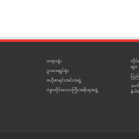
တရားရုံး
တို
များ
ဥပဒေချုပ်ရုံး
ပြည်
ဗဟိုစာရင်းအင်းအဖွဲ့
သက်ဆ
ပဲခူးတိုင်းဒေသကြီးအစိုးရအဖွဲ့
နံပါ