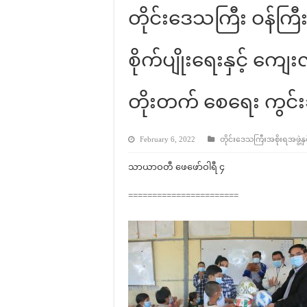
တိုင်းဒေသကြီး ဝန်ကြီး
စိုက်ပျိုးရေးနှင့် ကျ
တိုးတက် စေရေး ကွင်း
February 6, 2022
တိုင်းဒေသကြီးအစိုးရအဖွဲ့နှင
သာယာဝတီ ဖေဖော်ဝါရီ ၄
=======================