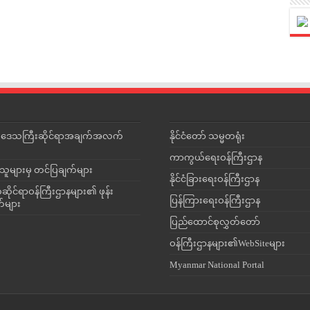
င်းဒေသကြီးဆိုင်ရာအချက်အလက်
နိုင်ငံတော် သမ္မတရုံး
ကာကွယ်ရေးဝန်ကြီးဌာန
သူများမှ တင်ပြချက်များ
နိုင်ငံခြားရေးဝန်ကြီးဌာန
ိုင်ရာဝန်ကြီးဌာနများ၏ ဖုန်း
ပြန်ကြားရေးဝန်ကြီးဌာန
တ်များ
ပြည်ထောင်စုလွှတ်တော်
ဝန်ကြီးဌာနများ၏WebSiteများ
Myanmar National Portal