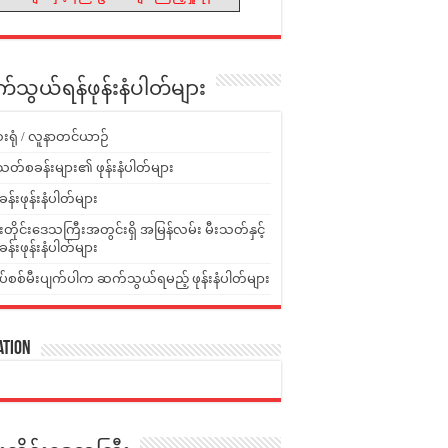
သွယ်ရန်ဖုန်းနံပါတ်များ
းရုံ / လူနာတင်ယာဉ်
သတ်စခန်းများ၏ ဖုန်းနံပါတ်များ
ခန်းဖုန်းနံပါတ်များ
ူးတိုင်းဒေသကြီးအတွင်းရှိ အမြန်လမ်း မီးသတ်နှင့်
ခန်းဖုန်းနံပါတ်များ
ပ်စစ်မီးပျက်ပါက ဆက်သွယ်ရမည့် ဖုန်းနံပါတ်များ
ation