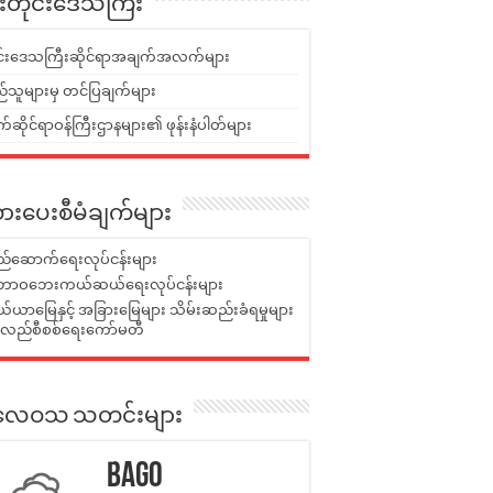
ူးတိုင်းဒေသကြီး
ုင်းဒေသကြီးဆိုင်ရာအချက်အလက်များ
်သူများမှ တင်ပြချက်များ
ဆိုင်ရာဝန်ကြီးဌာနများ၏ ဖုန်းနံပါတ်များ
ားပေးစီမံချက်များ
်ဆောက်ရေးလုပ်ငန်းများ
ာဝဘေးကယ်ဆယ်ရေးလုပ်ငန်းများ
ယာမြေနှင့် အခြားမြေများ သိမ်းဆည်းခံရမှုများ
န်လည်စီစစ်ရေးကော်မတီ
ုးလေဝသ သတင်းများ
Bago