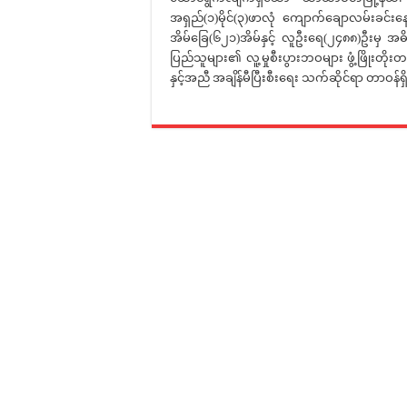
အရှည်(၁)မိုင်(၃)ဖာလုံ ကျောက်ချောလမ်းခင်းန
အိမ်ခြေ(၆၂၁)အိမ်နှင့် လူဦးရေ(၂၄၈၈)ဦးမှ 
ပြည်သူများ၏ လူ့မှုစီးပွားဘဝများ ဖွံ့ဖြိုးတိ
နှင့်အညီ အချိန်မီပြီးစီးရေး သက်ဆိုင်ရာ တာဝန်