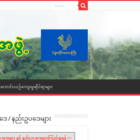
းဟောင်းယဉ်ကျေးမှုဆိုင်ရာများ
ဒေ / နည်းဥပဒေများ
ပဒေများ နှင့် နည်းဥပဒေများကြည့်ရှုရန် >>