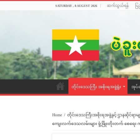
ဆက်သွယ်ရန်
ပြ
SATURDAY , 8 AUGUST 2026
တိုင်းဒေသကြီး အစိုးရအဖွဲ့ရုံး
အုပ်
Home
/
တိုင်းဒေသကြီးအစိုးရအဖွဲ့နှင့် ဌာနဆိုင်ရာမျ
ကျေးလက်ဒေသလမ်းများ ဖွံ့ဖြိုးတိုးတက် စေရေး က