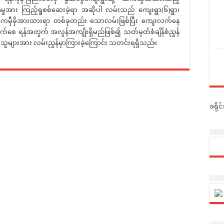
ေမှုအား ကြည့်ရှုစစ်ဆေးခဲ့ရာ အဆိုပါ လမ်းသည် ကျေးရွာ(၆)ရွာ၊
အဓိကမှီခိုအားထားရာ တစ်ခုတည်း သောလမ်းဖြစ်ပြီး ကျေးလက်နေ
ုးတက်စေ ရန်အတွက် အလွန်အကျိုးရှိမည်ဖြစ်၍ သတ်မှတ်စံချိန်စံညွှန်
ရှိသူများအား လမ်းညွှန်မှာကြားခဲ့ကြောင်း သတင်းရရှိသည်။
ခရို