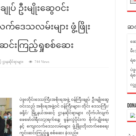
ချုပ် ဦးမျိုးဆွေဝင်း
ေးလက်ဒေသလမ်းများ ဖွံ့ဖြိုး
ဆက်
ဆေ
ဆင်းကြည့်ရှုစစ်ဆေး
မီး
ရဲစ
့် ဌာနဆိုင်ရာများ
744 Views
ပဲခ
ရဲစ
လျှ
ပဲခူးတိုင်းဒေသကြီးအစိုးရအဖွဲ့ ဝန်ကြီးချုပ် ဦးမျိုးဆွေ
Don
ဝင်းသည် အစိုးရအဖွဲ့ဝင် ဝန်ကြီးများ၊ တိုင်း ဒေသကြီး/
ခရိုင်/ မြို့နယ်အဆင့် ဌာနဆိုင်ရာများ လိုက်ပါလျက်
ဖေဖော်ဝါရီလ(၃)ရက်နေ့၊ မွန်းလွဲပိုင်းက စိုက်ပျိုးရေး
နှင့် ကျေးလက်ဒေသလမ်းများ ဖွံ့ဖြိုးတိုးတက်စေရေး
ကွင်းဆင်းကြည့်ရှု စစ်ဆေး ခဲ့သည်။