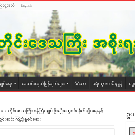
ည်သူ့အသံ
English
ချုပ်ရေး
သတင်းထုတ်ပြန်ချက်များ
မီဒီယာ
ခရီးသွားလမ်းညွှန်
ရှေ
ား
/
တိုင်းဒေသကြီး ဝန်ကြီးချုပ် ဦးမျိုးဆွေဝင်း စိုက်ပျိုးရေးနှင့်
ဥပ
ွင်းဆင်းကြည့်ရှုစစ်ဆေး
ဥ