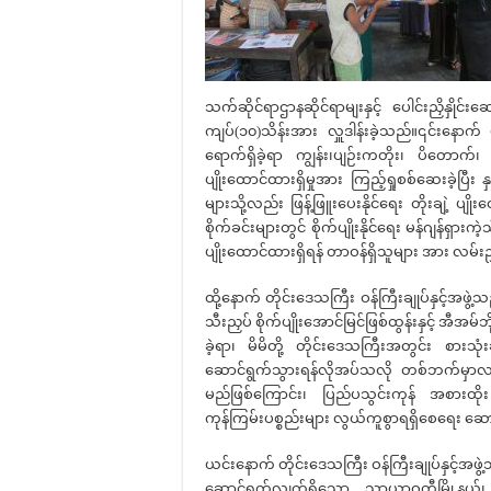
သက်ဆိုင်ရာဌာနဆိုင်ရာမျးနှင့် ပေါင်းညှိနှိုင်းဆ
ကျပ်(၁၀)သိန်းအား လှူဒါန်းခဲ့သည်။၎င်းနောက် 
ရောက်ရှိခဲ့ရာ ကျွန်း၊ပျဉ်းကတိုး၊ ပိတောက်၊ ခ
ပျိုးထောင်ထားရှိမှုအား ကြည့်ရှုစစ်ဆေးခဲ့ပြီ
များသို့လည်း ဖြန့်ဖြူးပေးနိုင်ရေး တိုးချဲ့ ပျ
စိုက်ခင်းများတွင် စိုက်ပျိုးနိုင်ရေး မန်ဂျန်ရှားကဲ
ပျိုးထောင်ထားရှိရန် တာဝန်ရှိသူများ အား လမ်းည
ထို့နောက် တိုင်းဒေသကြီး ဝန်ကြီးချုပ်နှင့်အဖွ
သီးညှပ် စိုက်ပျိုးအောင်မြင်ဖြစ်ထွန်းနှင့် အီအ
ခဲ့ရာ၊ မိမိတို့ တိုင်းဒေသကြီးအတွင်း စားသုံးဆီဖ
ဆောင်ရွက်သွားရန်လိုအပ်သလို တစ်ဘက်မှာလ
မည်ဖြစ်ကြောင်း၊ ပြည်ပသွင်းကုန် အစားထို
ကုန်ကြမ်းပစ္စည်းများ လွယ်ကူစွာရရှိစေရေး ဆော
ယင်းနောက် တိုင်းဒေသကြီး ဝန်ကြီးချုပ်နှင့်အဖွဲ့သ
ဆောင်ရွက်လျက်ရှိသော သာယာဝတီမြို့နယ်၊ 