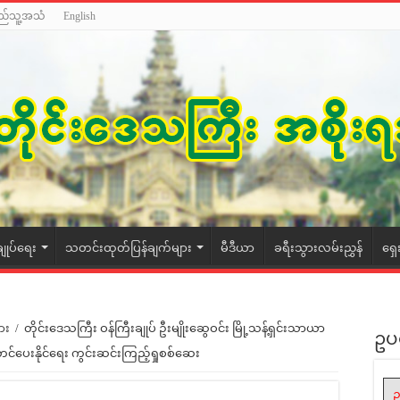
ည်သူ့အသံ
English
ချုပ်ရေး
သတင်းထုတ်ပြန်ချက်များ
မီဒီယာ
ခရီးသွားလမ်းညွှန်
ရှေ
ား
/
တိုင်းဒေသကြီး ဝန်ကြီးချုပ် ဦးမျိုးဆွေဝင်း မြို့သန့်ရှင်းသာယာ
ဥပ
့်တင်ပေးနိုင်ရေး ကွင်းဆင်းကြည့်ရှုစစ်ဆေး
ဥ