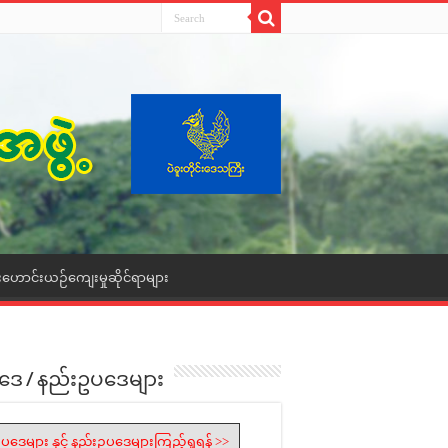
းဟောင်းယဉ်ကျေးမှုဆိုင်ရာများ
ဒေ / နည်းဥပဒေများ
ပဒေများ နှင့် နည်းဥပဒေများကြည့်ရှုရန် >>