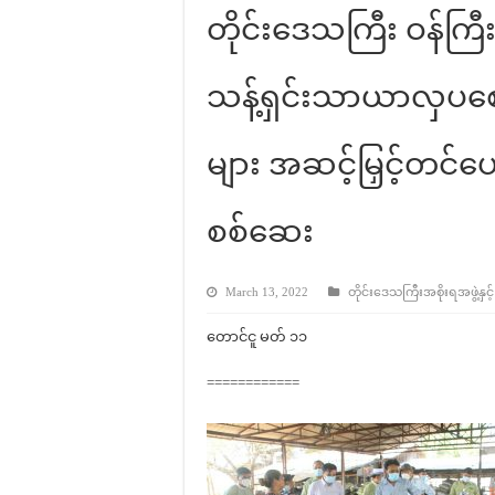
တိုင်းဒေသကြီး ဝန်ကြီးခ
သန့်ရှင်းသာယာလှပစေရေး
များ အဆင့်မြှင့်တင်ပေ
စစ်ဆေး
March 13, 2022
တိုင်းဒေသကြီးအစိုးရအဖွဲ့နှင့
တောင်ငူ မတ် ၁၁
============