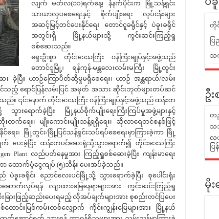
ပဲခ
လျက် မတ်လ(၁၁)ရက်နေ့၊ နံနက်ပိုင်းက မြို့သန့်ရှင်း
သာယာလှပစေရေးနှင့် စိုက်ပျိုးရေး လုပ်ငန်းများ
အဆင့်မြှင့်တင်ပေးနိုင်ရေး တောင်ငူခရိုင်နှင့် ပဲခူးခရိုင်
တိ
အတွင်းရှိ မြို့နယ်များသို့ ကွင်းဆင်းကြည့်ရှု
ပြည
စစ်ဆေးသည်။
သက်
ရှေးဦးစွာ တိုင်းဒေသကြီး ဝန်ကြီးချုပ်နှင့်အဖွဲ့သည်
တောင်ငူမြို့၊ ရန်ကုန်-မန္တလေးလမ်းမကြီး မြို့တွင်း
ဆေး ခဲ့ပြီး ယာဉ်ကြောပိတ်ဆို့မှုမရှိစေရေး၊ ယာဉ် အန္တရာယ်/လမ်း
ိုင်သည့် ရောင်ပြန်လမ်းပြင် အမှတ် အသား ဆိုင်းဘုတ်များတပ်ဆင်
ဦးစ
့သည်။ ၎င်းနောက် တိုင်းဒေသကြီး ဝန်ကြီးချုပ်နှင့်အဖွဲ့သည် ထန်းတ
 သွားရောက်ခဲ့ပြီး မြို့နယ်စိုက်ပျိုးရေးကြီးကြပ်မှုအဖွဲ့များနှင့်
တည
ုးတက်ရေး၊ မျိုးကောင်းမျိုးသန့်ရရှိရေး၊ ဆိုလာရေတင်စနစ်ဖြင့်
သဘ
းနိုင်ရေး၊ မြို့တွင်း/မြို့ပြင်သန့်ရှင်းသပ်ရပ်စေရေးမှာကြားခဲ့ကာ မြို့
လယ်
က် ပေးခဲ့ပြီး ထန်းတပင်ဆေးရုံသို့သွားရောက်၍ တိုင်းဒေသကြီး
ပြ
 Plant လည်ပတ်နေမှုအား ကြည့်ရှုစစ်ဆေးခဲ့ပြီး ကျန်းမာရေး
ေးကာ ထောက်ပံ့ငွေကျပ် (၅)သိန်း ပေးအပ်ခဲ့သည်။
် ပဲခူးခရိုင်၊ ညောင်လေးပင်မြို့သို့ သွားရောက်ခဲ့ပြီး စုပေါင်းရုံး
မိ
ယာဆောက်လုပ်ရန် လျာထားမြေနေရာများအား ကွင်းဆင်းကြည့်ရှု
ရေး သီးခြားဖြည့်ဆည်းပေးရမည့် လိုအပ်ချက်များအား စုစည်းတင်ပြပေး
့ စစ်တောင်းမြစ်ကမ်းတစ်လျှောက် ကိုင်းကျွန်းမြေများအား မြို့နယ်
 ဖော်ထုတ်ဆောင်ရွက် သွားရန် တာဝန်ရှိသူများအား လမ်းညွှန်မှာကြားခဲ့