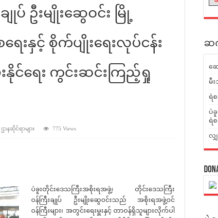
ျုပ် ဦးမျိုးဆွေဝင်း မြို့
နှင့် စိုက်ပျိုးရေးလုပ်ငန်း
ဆက်
ဆေ
းနိုင်ရေး ကွင်းဆင်းကြည့်ရှု
မီး
ရဲစ
ပဲခ
ရဲစ
် ဌာနဆိုင်ရာများ
775 Views
လျှ
Don
ပဲခူးတိုင်းဒေသကြီးအစိုးရအဖွဲ့၊ တိုင်းဒေသကြီး
ဝန်ကြီးချုပ် ဦးမျိုးဆွေဝင်းသည် အစိုးရအဖွဲ့ဝင်
ဝန်ကြီးများ၊ အတွင်းရေးမှူးနှင့် တာဝန်ရှိသူများလိုက်ပါ