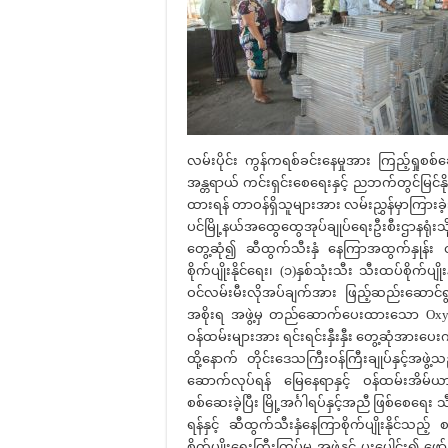
လမ်းပိုင်း ကွန်ကရစ်ခင်းနေမှုအား ကြည့်ရှုစစ်
အန္တရာယ် ကင်းရှင်းစေရေးနှင့် ညဘက်တွင်မြင်န
ထားရန် တာဝန်ရှိသူများအား လမ်းညွှန်မှာကြားခဲ
ပင်မြို့နယ်အထွေထွေအုပ်ချုပ်ရေးဦးစီးဌာနရုံးသို့
တွေ့ဆုံ၍ ဆီထွက်သီးနှံ နေကြာအထွက်နှုန်း တိ
စိုက်ပျိုးနိုင်ရေး၊ (၁)နှစ်သုံးသီး သီးထပ်စိုက်ပျို
ဝင်လမ်းမီးလိုအပ်ချက်အား ဖြည့်ဆည်းဆောင်ရွ
အစိုးရ အဖွဲ့မှ တည်ဆောက်ပေးထားသော Oxygen
ဝန်ထမ်းများအား ရင်းရင်းနှီးနှီး တွေ့ဆုံအားပ
ထို့နောက် တိုင်းဒေသကြီးဝန်ကြီးချုပ်နှင့်အဖွဲ့သည
ဆောက်လုပ်ရန် မြေနေရာနှင့် ဝန်ထမ်းအိမ်
စစ်ဆေးခဲ့ပြီး မြို့အင်္ဂါရပ်နှင့်အညီ ဖြစ်စေ
ရန်နှင့် ဆီထွက်သီးနှံနေကြာစိုက်ပျိုးနိုင်သည်
စိုက်ပျိုးရေးကြီးကြပ်မှု အဖွဲ့နှင့် ပူးပေါင်း၍