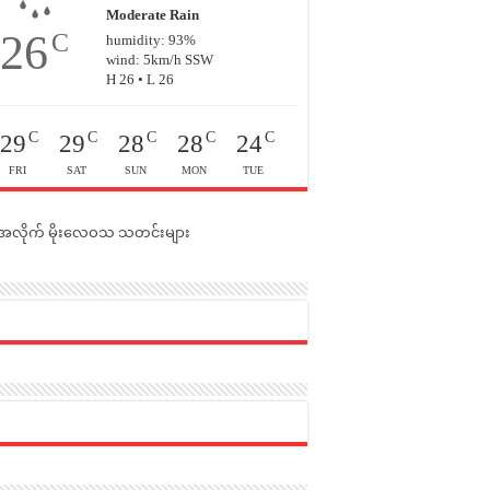
Moderate Rain
26
C
humidity: 93%
wind: 5km/h SSW
H 26 • L 26
C
C
C
C
C
29
29
28
28
24
FRI
SAT
SUN
MON
TUE
င်အလိုက် မိုးလေဝသ သတင်းများ