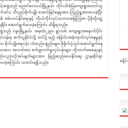
င့်အဖွဲ့သည် ညောင်လေးပင်မြို့နယ်၊ ဘိုင်းဒါးစံပြကျေးရွာတောင်သူ
င်း) သီးညှပ်စိုက်ပျိုး အောင်မြင်နေမှုအား ကြည့်ရှုအားပေးခဲ့ပြီး
နစ် စမ်းသပ်နိုင်ရေးနှင့် ကိုယ်တိုင်လုပ်သဘာဝမြေဩဇာ ပိုမိုတိုးချဲ့
ှိနှိုင်း ဆောင်ရွက်ပေးခဲ့ကြောင်း သိရှိရသည်။
ဲ့သည် ပဲခူးမြို့နယ်၊ အမှတ်(၂၉)၊ ရွာသစ် ကျေးရွာအနောက်ပိုင်း
 စင်္ကာပူနိုင်ငံသို့ တင်ပို့ မည့် မြောင်းအဖုံးထုတ်လုပ်နေမှုနှင့်
စိုက်ပျိုးရေးသုံး သံထည်ပစ္စည်းများ မိုရိုက်ပုံသွင်းဆောင်ရွက်နေ
အသေးစား၊ အလတ်စား စက်မှုလက်မှုလုပ်ငန်းများ တိုးတက်စေရေးနှင့်
ှင့် နည်းပညာလိုအပ်ချက်များအား ဖြည့်ဆည်းပေးနိုင်ရေး ဌာနဆိုင်ရာ
ခရို
ွက်ပေးခဲ့ကြောင်း သတင်းရရှိသည်။