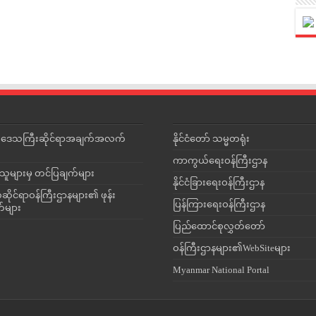
င်းဒေသကြီးဆိုင်ရာအချက်အလက်
နိုင်ငံတော် သမ္မတရုံး
ကာကွယ်ရေးဝန်ကြီးဌာန
သူများမှ တင်ပြချက်များ
နိုင်ငံခြားရေးဝန်ကြီးဌာန
ိုင်ရာဝန်ကြီးဌာနများ၏ ဖုန်း
ပြန်ကြားရေးဝန်ကြီးဌာန
တ်များ
ပြည်ထောင်စုလွှတ်တော်
ဝန်ကြီးဌာနများ၏WebSiteများ
Myanmar National Portal