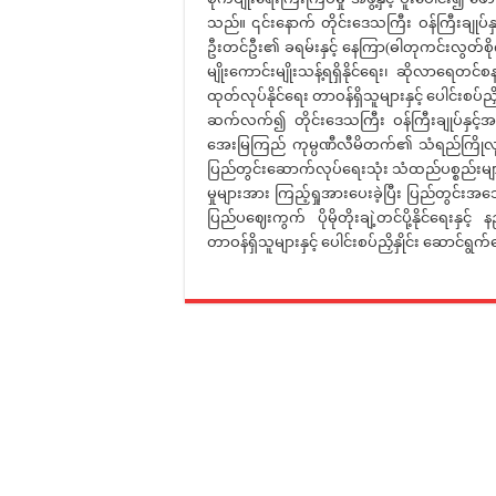
သည်။ ၎င်းနောက် တိုင်းဒေသကြီး ဝန်ကြီးချုပ်နှ
ဦးတင်ဦး၏ ခရမ်းနှင့် နေကြာ(ဓါတုကင်းလွတ်စိုက်ခ
မျိုးကောင်းမျိုးသန့်ရရှိနိုင်ရေး၊ ဆိုလာရေတင်စ
ထုတ်လုပ်နိုင်ရေး တာဝန်ရှိသူများနှင့် ပေါင်းစပ်ည
ဆက်လက်၍ တိုင်းဒေသကြီး ဝန်ကြီးချုပ်နှင့်အဖွ
အေးမြကြည် ကုမ္ပဏီလီမိတက်၏ သံရည်ကြိုလုပ်ငန်းမှ
ပြည်တွင်းဆောက်လုပ်ရေးသုံး သံထည်ပစ္စည်းများ၊ 
မှုများအား ကြည့်ရှုအားပေးခဲ့ပြီး ပြည်တွင်း
ပြည်ပဈေးကွက် ပိုမိုတိုးချဲ့တင်ပို့နိုင်ရေးန
တာဝန်ရှိသူများနှင့် ပေါင်းစပ်ညှိနှိုင်း ဆောင်ရ