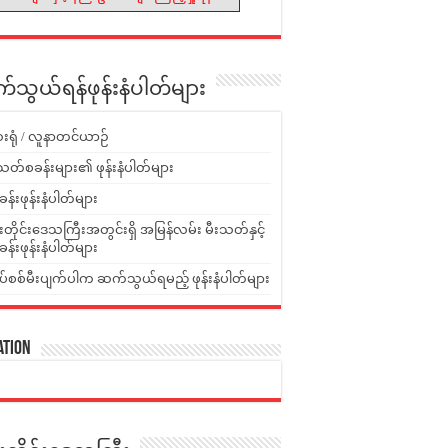
သွယ်ရန်ဖုန်းနံပါတ်များ
းရုံ / လူနာတင်ယာဉ်
သတ်စခန်းများ၏ ဖုန်းနံပါတ်များ
ခန်းဖုန်းနံပါတ်များ
ူးတိုင်းဒေသကြီးအတွင်းရှိ အမြန်လမ်း မီးသတ်နှင့်
ခန်းဖုန်းနံပါတ်များ
ပ်စစ်မီးပျက်ပါက ဆက်သွယ်ရမည့် ဖုန်းနံပါတ်များ
ation