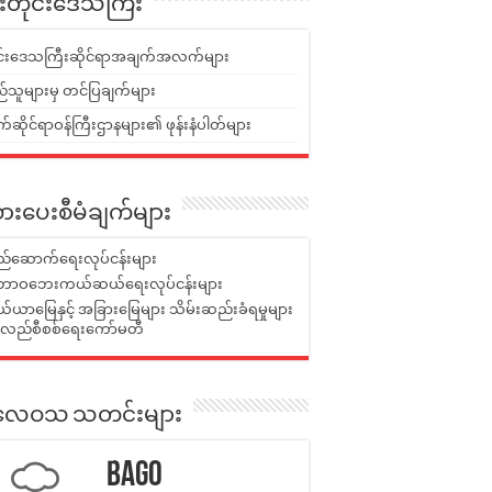
ူးတိုင်းဒေသကြီး
ုင်းဒေသကြီးဆိုင်ရာအချက်အလက်များ
်သူများမှ တင်ပြချက်များ
ဆိုင်ရာဝန်ကြီးဌာနများ၏ ဖုန်းနံပါတ်များ
ားပေးစီမံချက်များ
်ဆောက်ရေးလုပ်ငန်းများ
ာဝဘေးကယ်ဆယ်ရေးလုပ်ငန်းများ
ယာမြေနှင့် အခြားမြေများ သိမ်းဆည်းခံရမှုများ
န်လည်စီစစ်ရေးကော်မတီ
ုးလေဝသ သတင်းများ
Bago