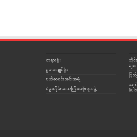
တရားရုံး
တို
များ
ဥပဒေချုပ်ရုံး
ပြည်
ဗဟိုစာရင်းအင်းအဖွဲ့
သက်ဆ
ပဲခူးတိုင်းဒေသကြီးအစိုးရအဖွဲ့
နံပါ