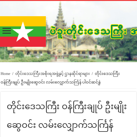
Home
/
တိုင်းဒေသကြီးအစိုးရအဖွဲ့နှင့် ဌာနဆိုင်ရာများ
/
တိုင်းဒေသကြီး
ဝန်ကြီးချုပ် ဦးမျိုးဆွေဝင်း လမ်းလျှောက်သင်္ကြန် ပါဝင်ဆင်နွှဲ
တိုင်းဒေသကြီး ဝန်ကြီးချုပ် ဦးမျိုး
ဆွေဝင်း လမ်းလျှောက်သင်္ကြန်