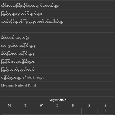
တိုင်းဒေသကြီးဆိုင်ရာအချက်အလက်များ
ပြည်သူများမှ တင်ပြချက်များ
သက်ဆိုင်ရာဝန်ကြီးဌာနများ၏ ဖုန်းနံပါတ်များ
နိုင်ငံတော် သမ္မတရုံး
ကာကွယ်ရေးဝန်ကြီးဌာန
နိုင်ငံခြားရေးဝန်ကြီးဌာန
ပြန်ကြားရေးဝန်ကြီးဌာန
ပြည်ထောင်စုလွှတ်တော်
ဝန်ကြီးဌာနများ၏WebSiteများ
Myanmar National Portal
August 2026
M
T
W
T
F
S
S
1
2