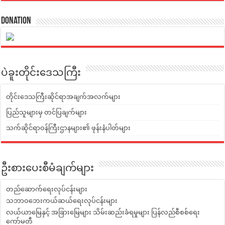
Donation
ပဲခူးတိုင်းဒေသကြီး
တိုင်းဒေသကြီးဆိုင်ရာအချက်အလက်များ
ပြည်သူများမှ တင်ပြချက်များ
သက်ဆိုင်ရာဝန်ကြီးဌာနများ၏ ဖုန်းနံပါတ်များ
ဦးစားပေးစီမံချက်များ
တည်ဆောက်ရေးလုပ်ငန်းများ
သဘာဝဘေးကယ်ဆယ်ရေးလုပ်ငန်းများ
လယ်ယာမြေနှင့် အခြားမြေများ သိမ်းဆည်းခံရမှုများ ပြန်လည်စီစစ်ရေး
ကော်မတီ