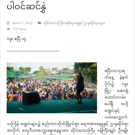
ပါဝင်ဆင်နွှဲ
April 17, 2022
တိုင်းဒေသကြီးအစိုးရအဖွဲ့နှင့် ဌာနဆိုင်ရာများ
710 Views
ပဲခူး ဧပြီ ၁၄
=========================
ဧပြီလ(၁၄)ရ
က်နေ့ နံနက်
ပိုင်း၌ ပဲခူး
မြို့၊ ဆေးရုံ
ဟောင်းလမ်း
ပေါ်ရှိ ဗဟို
မဏ္ဍပ်နှင့်
လမ်းလျှောက်
သင်္ကြန် မဏ္ဍပ်များ၌ စည်ကားသိုက်မြိုက်စွာ ရေကစားနေမှုနှင့် ဌာနဆိုင်ရာ
အလိုက် စတုဒီသာကျွေးမွေးနေမှုအား တိုင်းဒေသကြီး ဝန်ကြီးချုပ် ဦးမျိုး