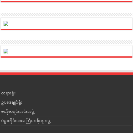
တရားရုံး
ဥပဒေချုပ်ရုံး
ဗဟိုစာရင်းအင်းအဖွဲ့
ပဲခူးတိုင်းဒေသကြီးအစိုးရအဖွဲ့