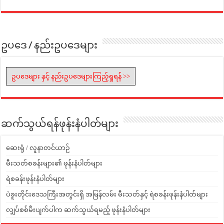
ဥပဒေ / နည်းဥပဒေများ
ဥပဒေများ နှင့် နည်းဥပဒေများကြည့်ရှုရန် >>
ဆက်သွယ်ရန်ဖုန်းနံပါတ်များ
ဆေးရုံ / လူနာတင်ယာဉ်
မီးသတ်စခန်းများ၏ ဖုန်းနံပါတ်များ
ရဲစခန်းဖုန်းနံပါတ်များ
ပဲခူးတိုင်းဒေသကြီးအတွင်းရှိ အမြန်လမ်း မီးသတ်နှင့် ရဲစခန်းဖုန်းနံပါတ်များ
လျှပ်စစ်မီးပျက်ပါက ဆက်သွယ်ရမည့် ဖုန်းနံပါတ်များ