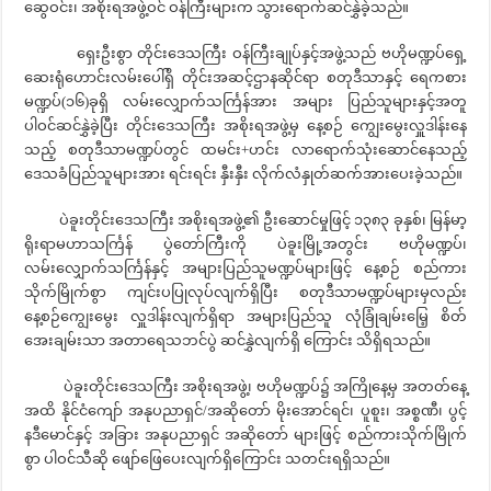
ဆွေဝင်း၊ အစိုးရအဖွဲ့ဝင် ဝန်ကြီးများက သွားရောက်ဆင်နွှဲခဲ့သည်။
ရှေးဦးစွာ တိုင်းဒေသကြီး ဝန်ကြီးချုပ်နှင့်အဖွဲ့သည် ဗဟိုမဏ္ဍပ်ရှေ့
ဆေးရုံဟောင်းလမ်းပေါ်ရှိ တိုင်းအဆင့်ဌာနဆိုင်ရာ စတုဒီသာနှင့် ရေကစား
မဏ္ဍပ်(၁၆)ခုရှိ လမ်းလျှောက်သင်္ကြန်အား အများ ပြည်သူများနှင့်အတူ
ပါဝင်ဆင်နွှဲခဲ့ပြီး တိုင်းဒေသကြီး အစိုးရအဖွဲ့မှ နေ့စဉ် ကျွေးမွေးလှူဒါန်းနေ
သည့် စတုဒီသာမဏ္ဍပ်တွင် ထမင်း+ဟင်း လာရောက်သုံးဆောင်နေသည့်
ဒေသခံပြည်သူများအား ရင်းရင်း နှီးနှီး လိုက်လံနှုတ်ဆက်အားပေးခဲ့သည်။
ပဲခူးတိုင်းဒေသကြီး အစိုးရအဖွဲ့၏ ဦးဆောင်မှုဖြင့် ၁၃၈၃ ခုနှစ်၊ မြန်မာ့
ရိုးရာမဟာသင်္ကြန် ပွဲတော်ကြီးကို ပဲခူးမြို့အတွင်း ဗဟိုမဏ္ဍပ်၊
လမ်းလျှောက်သင်္ကြန်နှင့် အများပြည်သူမဏ္ဍပ်များဖြင့် နေ့စဉ် စည်ကား
သိုက်မြိုက်စွာ ကျင်းပပြုလုပ်လျက်ရှိပြီး စတုဒီသာမဏ္ဍပ်များမှလည်း
နေ့စဉ်ကျွေးမွေး လှူဒါန်းလျက်ရှိရာ အများပြည်သူ လုံခြုံချမ်းမြေ့ စိတ်
အေးချမ်းသာ အတာရေသဘင်ပွဲ ဆင်နွှဲလျက်ရှိ ကြောင်း သိရှိရသည်။
ပဲခူးတိုင်းဒေသကြီး အစိုးရအဖွဲ့၊ ဗဟိုမဏ္ဍပ်၌ အကြိုနေ့မှ အတတ်နေ့
အထိ နိုင်ငံကျော် အနုပညာရှင်/အဆိုတော် မိုးအောင်ရင်၊ ပူစူး၊ အစ္စဏီ၊ ပွင့်
နဒီမောင်နှင့် အခြား အနုပညာရှင် အဆိုတော် များဖြင့် စည်ကားသိုက်မြိုက်
စွာ ပါဝင်သီဆို ဖျော်ဖြေပေးလျက်ရှိကြောင်း သတင်းရရှိသည်။