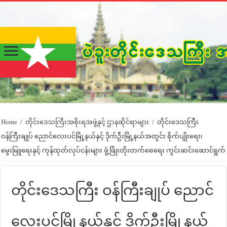
Home
/
တိုင်းဒေသကြီးအစိုးရအဖွဲ့နှင့် ဌာနဆိုင်ရာများ
/
တိုင်းဒေသကြီး
ဝန်ကြီးချုပ် ညောင်လေးပင်မြို့နယ်နှင့် ဒိုက်ဦးမြို့နယ်အတွင်း စိုက်ပျိုးရေး၊
မွေးမြူရေးနှင့် ကုန်ထုတ်လုပ်ငန်းများ ဖွံ့ဖြိုးတိုးတက်စေရေး ကွင်းဆင်းဆောင်ရွက်
တိုင်းဒေသကြီး ဝန်ကြီးချုပ် ညောင်
လေးပင်မြို့နယ်နှင့် ဒိုက်ဦးမြို့နယ်