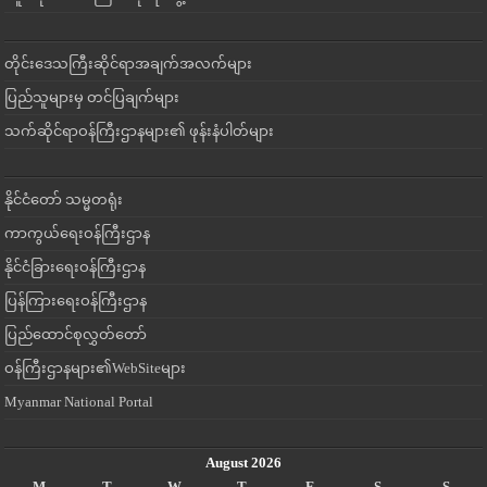
တိုင်းဒေသကြီးဆိုင်ရာအချက်အလက်များ
ပြည်သူများမှ တင်ပြချက်များ
သက်ဆိုင်ရာဝန်ကြီးဌာနများ၏ ဖုန်းနံပါတ်များ
နိုင်ငံတော် သမ္မတရုံး
ကာကွယ်ရေးဝန်ကြီးဌာန
နိုင်ငံခြားရေးဝန်ကြီးဌာန
ပြန်ကြားရေးဝန်ကြီးဌာန
ပြည်ထောင်စုလွှတ်တော်
ဝန်ကြီးဌာနများ၏WebSiteများ
Myanmar National Portal
August 2026
M
T
W
T
F
S
S