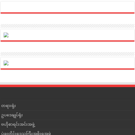
တရားရုံး
ဥပဒေချုပ်ရုံး
ဗဟိုစာရင်းအင်းအဖွဲ့
ပဲခူးတိုင်းဒေသကြီးအစိုးရအဖွဲ့