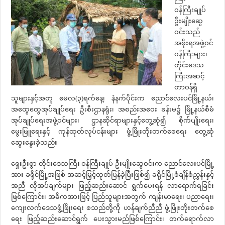
ဝန်ကြီးချုပ်
ဦးမျိုးဆွေ
ဝင်းသည်
အစိုးရအဖွဲ့ဝင်
ဝန်ကြီးများ၊
တိုင်းဒေသ
ကြီးအဆင့်
တာဝန်ရှိ
သူများနှင့်အတူ မေလ(၃)ရက်နေ့၊ နံနက်ပိုင်းက ညောင်လေးပင်မြို့နယ်၊
အထွေထွေအုပ်ချုပ်ရေး ဦးစီးဌာနရုံး၊ အစည်းအဝေး ခန်းမ၌ မြို့နယ်စီမံ
အုပ်ချုပ်ရေးအဖွဲ့ဝင်များ၊ ဌာနဆိုင်ရာများနှင့်တွေ့ဆုံ၍ စိုက်ပျိုးရေး၊
မွေးမြူရေးနှင့် ကုန်ထုတ်လုပ်ငန်းများ ဖွံ့ဖြိုးတိုးတက်စေရေး တွေ့ဆုံ
ဆွေးနွေးခဲ့သည်။
ရှေးဦးစွာ တိုင်းဒေသကြီး ဝန်ကြီးချုပ် ဦးမျိုးဆွေဝင်းက ညောင်လေးပင်မြို့
အား ခရိုင်မြို့အဖြစ် အဆင့်မြှင့်ထုတ်ပြန်ခဲ့ပြီးဖြစ်၍ ခရိုင်မြို့စံချိန်စံညွှန်းနှင့်
အညီ လိုအပ်ချက်များ ဖြည့်ဆည်းဆောင် ရွက်ပေးရန် လာရောက်ရခြင်း
ဖြစ်ကြောင်း၊ အဓိကအားဖြင့် ပြည်သူများအတွက် ကျန်းမာရေး၊ ပညာရေး၊
ကျေးလက်ဒေသဖွံ့ဖြိုးရေး စသည်တို့ကို ဟန်ချက်ညီညီ ဖွံ့ဖြိုးတိုးတက်စေ
ရေး ဖြည့်ဆည်းဆောင်ရွက် ပေးသွားမည်ဖြစ်ကြောင်း၊ တက်ရောက်လာ