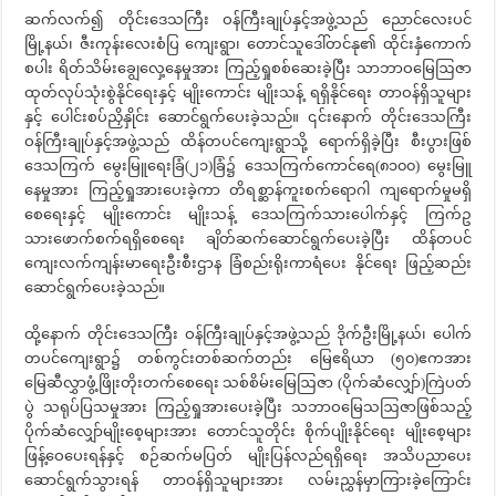
ဆက်လက်၍ တိုင်းဒေသကြီး ဝန်ကြီးချုပ်နှင့်အဖွဲ့သည် ညောင်လေးပင်
မြို့နယ်၊ ဇီးကုန်းလေးစံပြ ကျေးရွာ၊ တောင်သူဒေါ်တင်နု၏ ထိုင်းနှံကောက်
စပါး ရိတ်သိမ်းချွေလှေ့နေမှုအား ကြည့်ရှုစစ်ဆေးခဲ့ပြီး သာဘာဝမြေဩဇာ
ထုတ်လုပ်သုံးစွဲနိုင်ရေးနှင့် မျိုးကောင်း မျိုးသန့် ရရှိနိုင်ရေး တာဝန်ရှိသူများ
နှင့် ပေါင်းစပ်ညှိနှိုင်း ဆောင်ရွက်ပေးခဲ့သည်။ ၎င်းနောက် တိုင်းဒေသကြီး
ဝန်ကြီးချုပ်နှင့်အဖွဲ့သည် ထိန်တပင်ကျေးရွာသို့ ရောက်ရှိခဲ့ပြီး စီးပွားဖြစ်
ဒေသကြက် မွေးမြူရေးခြံ(၂၁)ခြံ၌ ဒေသကြက်ကောင်ရေ(၈၁၀၀) မွေးမြူ
နေမှုအား ကြည့်ရှုအားပေးခဲ့ကာ တိရစ္ဆာန်ကူးစက်ရောဂါ ကျရောက်မှုမရှိ
စေရေးနှင့် မျိုးကောင်း မျိုးသန့် ဒေသကြက်သားပေါက်နှင့် ကြက်ဥ
သားဖောက်စက်ရရှိစေရေး ချိတ်ဆက်ဆောင်ရွက်ပေးခဲ့ပြီး ထိန်တပင်
ကျေးလက်ကျန်းမာရေးဦးစီးဌာန ခြံစည်းရိုးကာရံပေး နိုင်ရေး ဖြည့်ဆည်း
ဆောင်ရွက်ပေးခဲ့သည်။
ထို့နောက် တိုင်းဒေသကြီး ဝန်ကြီးချုပ်နှင့်အဖွဲ့သည် ဒိုက်ဦးမြို့နယ်၊ ပေါက်
တပင်ကျေးရွာ၌ တစ်ကွင်းတစ်ဆက်တည်း မြေဧရိယာ (၅၀)ဧကအား
မြေဆီလွှာဖွံ့ဖြိုးတိုးတက်စေရေး သစ်စိမ်းမြေဩဇာ (ပိုက်ဆံလျှော်)ကြဲပတ်
ပွဲ သရုပ်ပြသမှုအား ကြည့်ရှုအားပေးခဲ့ပြီး သဘာဝမြေသဩဇာဖြစ်သည့်
ပိုက်ဆံလျှော်မျိုးစေ့များအား တောင်သူတိုင်း စိုက်ပျိုးနိုင်ရေး မျိုးစေ့များ
ဖြန့်ဝေပေးရန်နှင့် စဉ်ဆက်မပြတ် မျိုးပြန်လည်ရရှိရေး အသိပညာပေး
ဆောင်ရွက်သွားရန် တာဝန်ရှိသူများအား လမ်းညွှန်မှာကြားခဲ့ကြောင်း