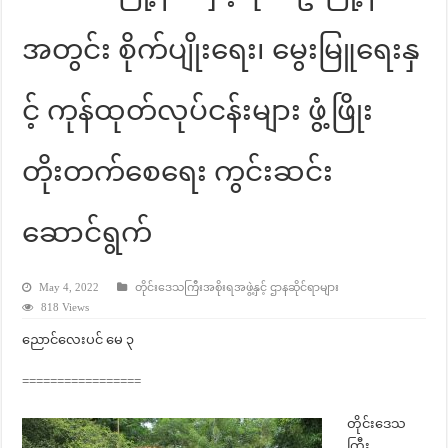
အတွင်း စိုက်ပျိုးရေး၊ မွေးမြူရေးနှ
င့် ကုန်ထုတ်လုပ်ငန်းများ ဖွံ့ဖြိုး
တိုးတက်စေရေး ကွင်းဆင်း
ဆောင်ရွက်
May 4, 2022
တိုင်းဒေသကြီးအစိုးရအဖွဲ့နှင့် ဌာနဆိုင်ရာများ
818 Views
ညောင်လေးပင် မေ ၃
=================
တိုင်းဒေသ
ကြီး