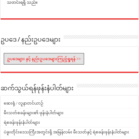
သတင်းရရှိ သည်။
ဥပဒေ / နည်းဥပဒေများ
ဥပဒေများ နှင့် နည်းဥပဒေများကြည့်ရှုရန် >>
ဆက်သွယ်ရန်ဖုန်းနံပါတ်များ
ဆေးရုံ / လူနာတင်ယာဉ်
မီးသတ်စခန်းများ၏ ဖုန်းနံပါတ်များ
ရဲစခန်းဖုန်းနံပါတ်များ
ပဲခူးတိုင်းဒေသကြီးအတွင်းရှိ အမြန်လမ်း မီးသတ်နှင့် ရဲစခန်းဖုန်းနံပါတ်များ