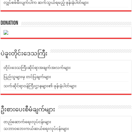
လျှပ်စစ်မီးပျက်ပါက ဆက်သွယ်ရမည့် ဖုန်းနံပါတ်များ
Donation
ပဲခူးတိုင်းဒေသကြီး
တိုင်းဒေသကြီးဆိုင်ရာအချက်အလက်များ
ပြည်သူများမှ တင်ပြချက်များ
သက်ဆိုင်ရာဝန်ကြီးဌာနများ၏ ဖုန်းနံပါတ်များ
ဦးစားပေးစီမံချက်များ
တည်ဆောက်ရေးလုပ်ငန်းများ
သဘာဝဘေးကယ်ဆယ်ရေးလုပ်ငန်းများ