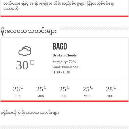
လယ်ယာမြေနှင့် အခြားမြေများ သိမ်းဆည်းခံရမှုများ ပြန်လည်စီစစ်ရေး
ကော်မတီ
မိုးလေဝသ သတင်းများ
Bago
Broken Clouds
30
C
humidity: 72%
wind: 6km/h SSE
H 30 • L 30
C
C
C
C
C
26
25
25
25
28
SUN
MON
TUE
WED
THU
ခရိုင်အလိုက် မိုးလေဝသ သတင်းများ