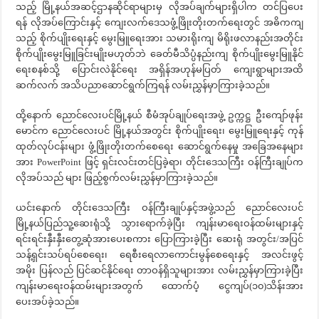
သည့် မြို့နယ်အဆင့်ဌာနဆိုင်ရာများမှ လိုအပ်ချက်များရှိပါက တင်ပြပေး
ရန် လိုအပ်ကြောင်းနှင့် ကျေးလက်ဒေသဖွံ့ဖြိုးတိုးတက်ရေးတွင် အဓိကကျ
သည့် စိုက်ပျိုးရေးနှင့် မွေးမြူရေးအား သမားရိုးကျ မိရိုးဖလာနည်းအတိုင်း
စိုက်ပျိုးမွေးမြူခြင်းမျိုးမဟုတ်ဘဲ ခေတ်မီသိပ္ပံနည်းကျ စိုက်ပျိုးမွေးမြူနိုင်
ရေးစနစ်သို့ ပြောင်းလဲနိုင်ရေး အရှိန်အဟုန်မပြတ် ကျေးရွာများအထိ
ဆက်လက် အသိပညာဆောင်ရွက်ကြရန် လမ်းညွှန်မှာကြားခဲ့သည်။
ထို့နောက် ညောင်လေးပင်မြို့နယ် စီမံအုပ်ချုပ်ရေးအဖွဲ့ ဥက္ကဋ္ဌ ဦးကျော်ဖုန်း
မောင်က ညောင်လေးပင် မြို့နယ်အတွင်း စိုက်ပျိုးရေး၊ မွေးမြူရေးနှင့် ကုန်
ထုတ်လုပ်ငန်းများ ဖွံ့ဖြိုးတိုးတက်စေရေး ဆောင်ရွက်နေမှု အခြေအနေများ
အား PowerPoint ဖြင့် ရှင်းလင်းတင်ပြခဲ့ရာ၊ တိုင်းဒေသကြီး ဝန်ကြီးချုပ်က
လိုအပ်သည် များ ဖြည့်စွက်လမ်းညွှန်မှာကြားခဲ့သည်။
ယင်းနောက် တိုင်းဒေသကြီး ဝန်ကြီးချုပ်နှင့်အဖွဲ့သည် ညောင်လေးပင်
မြို့နယ်ပြည်သူ့ဆေးရုံသို့ သွားရောက်ခဲ့ပြီး ကျန်းမာရေးဝန်ထမ်းများနှင့်
ရင်းရင်းနှီးနှီးတွေ့ဆုံအားပေးစကား ပြောကြားခဲ့ပြီး ဆေးရုံ အတွင်း/အပြင်
သန့်ရှင်းသပ်ရပ်စေရေး၊ ရေစီးရေလာကောင်းမွန်စေရေးနှင့် အလင်းဖွင့်
အမိုး ပြန်လည် ပြင်ဆင်နိုင်ရေး တာဝန်ရှိသူများအား လမ်းညွှန်မှာကြားခဲ့ပြီး
ကျန်းမာရေးဝန်ထမ်းများအတွက် ထောက်ပံ့ ငွေကျပ်(၁၀)သိန်းအား
ပေးအပ်ခဲ့သည်။