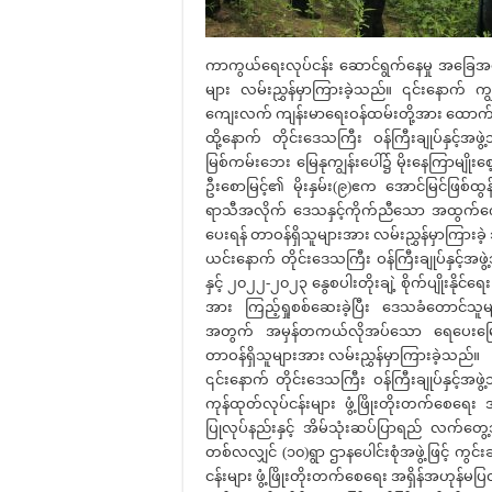
ကာကွယ်ရေးလုပ်ငန်း ဆောင်ရွက်နေမှု အခြေအန
များ လမ်းညွှန်မှာကြားခဲ့သည်။ ၎င်းနောက် 
ကျေးလက် ကျန်းမာရေးဝန်ထမ်းတို့အား ထောက်ပံ
ထို့နောက် တိုင်းဒေသကြီး ဝန်ကြီးချုပ်နှင့်အ
မြစ်ကမ်းဘေး မြေနုကျွန်းပေါ်၌ မိုးနေကြာမျိုးစ
ဦးစောမြင့်၏ မိုးနှမ်း(၉)ဧက အောင်မြင်ဖြစ်ထွန်
ရာသီအလိုက် ဒေသနှင့်ကိုက်ညီသော အထွက်ကောင်
ပေးရန် တာဝန်ရှိသူများအား လမ်းညွှန်မှာကြားခဲ
ယင်းနောက် တိုင်းဒေသကြီး ဝန်ကြီးချုပ်နှင့်အဖွဲ
နှင့် ၂၀၂၂-၂၀၂၃ နွေစပါးတိုးချဲ့ စိုက်ပျိုးနို
အား ကြည့်ရှုစစ်ဆေးခဲ့ပြီး ဒေသခံတောင်သူများ
အတွက် အမှန်တကယ်လိုအပ်သော ရေပေးမြောင်းဖြစ
တာဝန်ရှိသူများအား လမ်းညွှန်မှာကြားခဲ့သည်။
၎င်းနောက် တိုင်းဒေသကြီး ဝန်ကြီးချုပ်နှင့်အဖွဲ့
ကုန်ထုတ်လုပ်ငန်းများ ဖွံ့ဖြိုးတိုးတက်စေရေး
ပြုလုပ်နည်းနှင့် အိမ်သုံးဆပ်ပြာရည် လက်တွေ့
တစ်လလျှင် (၁၀)ရွာ ဌာနပေါင်းစုံအဖွဲ့ဖြင့် ကွင်
ငန်းများ ဖွံ့ဖြိုးတိုးတက်စေရေး အရှိန်အဟုန