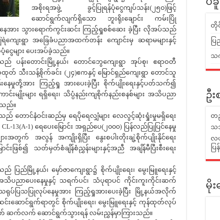
ပဲခ
အစိုးရအဖွဲ့ ခွင့်ပြုရန်ပုံငွေကျပ်သန်း(၂၅၀)ဖြင့်
ဆောင်ရွက်လျက်ရှိသော ဘူးရိုးချောင်း ကမ်းပြို
တိ
ေအား သွားရောက်ကွင်းဆင်း ကြည့်ရှုစစ်ဆေး ခဲ့ပြီး လိုအပ်သည်
ကျွဲရဲကျေးရွာ အခြေခံပညာအထက်တန်း ကျောင်းမှ ဆရာမများနှင့်
ပြည
့ငွေများ ပေးအပ်ခဲ့သည်။
သက်
ဖွဲ့သည် ပန်းတောင်းမြို့နယ်၊ တောင်ဘွေကျေးရွာ အုပ်စု၊ ဧရာဝတီ
ေ့ထုတ် သီးသန့်စိုက်ခင်း (၂၄)ဧကနှင့် မြောင်ရှည်ကျေးရွာ တောင်သူ
းနေမှုတို့အား ကြည့်ရှု အားပေးခဲ့ပြီး စိုက်ပျိုးရေးနှင့်ပတ်သက်၍
းမျိုးများ ရရှိရေး၊ သိပ္ပံနည်းကျစိုက်နည်းစနစ်များ အသိပညာ
ဦးစ
့ သည်။
့သည် တောင်နံဝင်းဆည်မှ ရေပိုရေလျှံများ လေလွင့်ဆုံးရှုံးမှုမရှိရေး
တည
င်ရေး CL-13(A-1) ရေပေးမြောင်း အရှည်ပေ(၂၀၀၀) ပြန်လည်ပြုပြင်နေမှု
သဘ
အတွက် အလွန် အကျိုးရှိပြီး နွေးစပါးတိုးချဲ့စိုက်ပျိုးနိုင်ရေး
လယ်
ပြ
်၍ သတ်မှတ်စံချိန်စံညွှန်းများနှင့်အညီ အချိန်မီပြီးစီးရေး
သည် ပြည်မြို့နယ်၊ မှော်ဇာကျေးရွာ၌ စိုက်ပျိုးရေး၊ မွေးမြူရေးနှင့်
 အသိပညာပေးနေမှုနှင့် သရက်ပင်၊ သံပုရာပင် ကိုင်းကူးကိုင်းဆက်
မိ
သရုပ်ပြသပြုလုပ်နေမှုအား ကြည့်ရှုအားပေးခဲ့ပြီး မြို့နယ်အလိုက်
းဆင်းဆောင်ရွက်ရာတွင် စိုက်ပျိုးရေး၊ မွေးမြူရေးနှင့် ကုန်ထုတ်လုပ်
်မပြတ် ဆက်လက် ဆောင်ရွက်သွားရန် လမ်းညွှန်မှာကြားသည်။