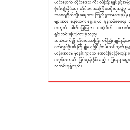
ယင်းနောက် တိုင်းဒေသကြီး ဝန်ကြီးချုပ်နှင့်အဖွဲ့
စိုက်ပျိုးနိုင်ရေး တို်ငးဒေသကြီးအစိုးရအဖွဲ့
အစေ့ချစိုက်ပျိုးနေမှုအား ကြည့်ရှုအားပေးခဲ့ပြီး 
များအား စနစ်တကျရွေးချယ် မှန်ကန်စေရေး တာ
အတွက် ဓါတ်မြေဩဇာ (၁၀)အိတ် ထောက်ပံ့ပ
ရှင်းလင်းပြောကြားခဲ့သည်။
ဆက်လက်၍ တိုင်းဒေသကြီး ဝန်ကြီးချုပ်နှင့်အဖွ
ဇော်လွင်ဦး၏ ကြံမျိုးယှဉ်ပြိုင်စမ်းသပ်ကွက် (
ဟန်အေး၏ မိုးနှမ်း(၇)ဧက အောင်မြင်ဖြစ်ထွန်းနေမ
အမှန်တကယ် ဖြစ်ထွန်းနိုင်သည့် မြေနေရာရွေးချ
သတင်းရရှိသည်။