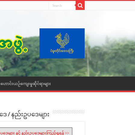
းဟောင်းယဉ်ကျေးမှုဆိုင်ရာများ
ဒေ / နည်းဥပဒေများ
ပဒေများ နှင့် နည်းဥပဒေများကြည့်ရှုရန် >>