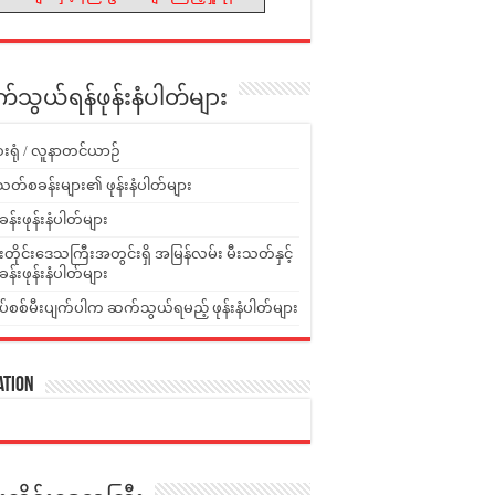
သွယ်ရန်ဖုန်းနံပါတ်များ
းရုံ / လူနာတင်ယာဉ်
သတ်စခန်းများ၏ ဖုန်းနံပါတ်များ
ခန်းဖုန်းနံပါတ်များ
ူးတိုင်းဒေသကြီးအတွင်းရှိ အမြန်လမ်း မီးသတ်နှင့်
ခန်းဖုန်းနံပါတ်များ
ပ်စစ်မီးပျက်ပါက ဆက်သွယ်ရမည့် ဖုန်းနံပါတ်များ
ation