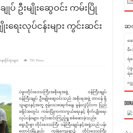
ျုပ် ဦးမျိုးဆွေဝင်း ကမ်းပြို
ျိုးရေးလုပ်ငန်းများ ကွင်းဆင်း
ဆက်
ဆေ
မီး
ရဲစ
ဌာနဆိုင်ရာများ
795 Views
ပဲခ
ရဲစ
လျှ
ပဲခူးတိုင်းဒေသကြီးအစိုးရအဖွဲ့ ဝန်ကြီးချုပ်
ဝန်ကြီးချုပ် ဦးမျိုးဆွေဝင်းသည် အစိုးရအဖွဲ့ တာဝန် ရှိ
Don
သူများနှင့်အတူ ဇွန်လ(၁၈)ရက်နေ့၊ မွန်းလွဲပိုင်းက ပြည်
ခရိုင်အတွင်း ကမ်းပြိုကကာကွယ်ရေးနှင့် စိုက်ပျိုးရေး
လုပ်ငန်းများ ကွင်းဆင်းကြည့်ရှု စစ်ဆေးခဲ့သည်။
ရှေးဦးစွာ တိုင်းဒေသကြီး ဝန်ကြီးချုပ်နှင့်အဖွဲ့သည် ပန်း
တောင်းမြို့နယ်၊ ကျွဲရဲကျေးရွာ၌ တိုင်းဒေသကြီး