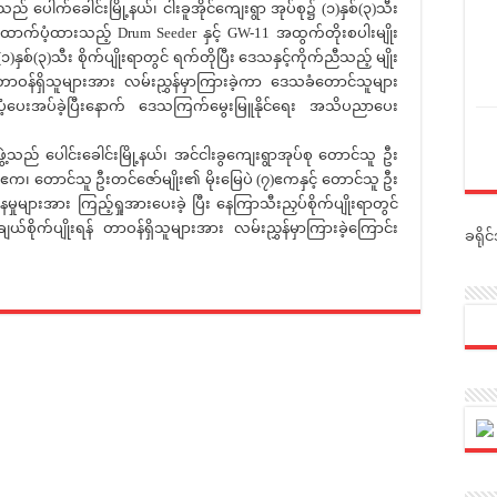
သည် ပေါက်ခေါင်းမြို့နယ်၊ ငါးခူအိုင်ကျေးရွာ အုပ်စု၌ (၁)နှစ်(၃)သီး
မှ ထောက်ပံ့ထားသည့် Drum Seeder နှင့် GW-11 အထွက်တိုးစပါးမျိုး
(၁)နှစ်(၃)သီး စိုက်ပျိုးရာတွင် ရက်တိုပြီး ဒေသနှင့်ကိုက်ညီသည့် မျိုး
ဝန်ရှိသူများအား လမ်းညွှန်မှာကြားခဲ့ကာ ဒေသခံတောင်သူများ
ေးအပ်ခဲ့ပြီးနောက် ဒေသကြက်မွေးမြူနိုင်ရေး အသိပညာပေး
ဲ့သည် ပေါင်းခေါင်းမြို့နယ်၊ အင်ငါးခွကျေးရွာအုပ်စု တောင်သူ ဦး
၅)ဧက၊ တောင်သူ ဦးတင်ဇော်မျိုး၏ မိုးမြေပဲ (၇)ဧကနှင့် တောင်သူ ဦး
ှုများအား ကြည့်ရှုအားပေးခဲ့ ပြီး နေကြာသီးညှပ်စိုက်ပျိုးရာတွင်
ယ်စိုက်ပျိုးရန် တာဝန်ရှိသူများအား လမ်းညွှန်မှာကြားခဲ့ကြောင်း
ခရို