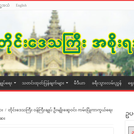
သူ့အသံ
English
ချုပ်ရေး
သတင်းထုတ်ပြန်ချက်များ
မီဒီယာ
ခရီးသွားလမ်းညွှန်
ရှေ
ား
/
တိုင်းဒေသကြီး ဝန်ကြီးချုပ် ဦးမျိုးဆွေဝင်း ကမ်းပြိုကာကွယ်ရေး
ဥပ
်ဆေး
ဥ