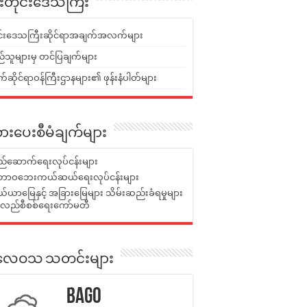
ူးတိုင်းဒေသကြီး
ုင်းဒေသကြီးဆိုင်ရာအချက်အလက်များ
်သူများမှ တင်ပြချက်များ
ဆိုင်ရာဝန်ကြီးဌာနများ၏ ဖုန်းနံပါတ်များ
ားပေးစီမံချက်များ
်ဆောက်ရေးလုပ်ငန်းများ
ာဝဘေးကယ်ဆယ်ရေးလုပ်ငန်းများ
ယာမြေနှင့် အခြားမြေများ သိမ်းဆည်းခံရမှုများ
န်လည်စီစစ်ရေးကော်မတီ
ုးလေဝသ သတင်းများ
Bago