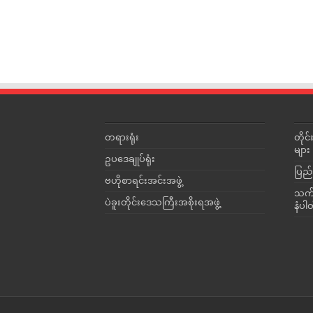
တရားရုံး
တို
များ
ဥပဒေချုပ်ရုံး
ပြည်
ဗဟိုစာရင်းအင်းအဖွဲ့
သက်ဆ
ပဲခူးတိုင်းဒေသကြီးအစိုးရအဖွဲ့
နံပါ