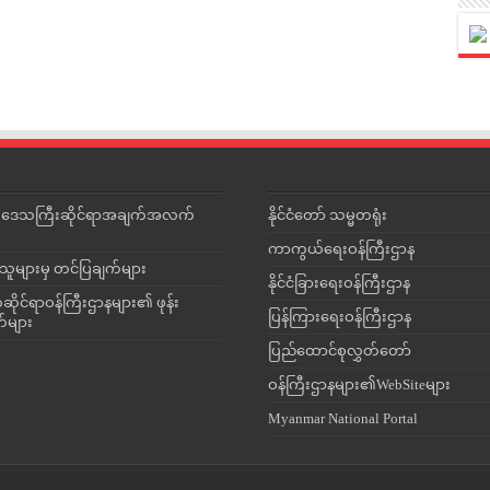
င်းဒေသကြီးဆိုင်ရာအချက်အလက်
နိုင်ငံတော် သမ္မတရုံး
ကာကွယ်ရေးဝန်ကြီးဌာန
သူများမှ တင်ပြချက်များ
နိုင်ငံခြားရေးဝန်ကြီးဌာန
ိုင်ရာဝန်ကြီးဌာနများ၏ ဖုန်း
ပြန်ကြားရေးဝန်ကြီးဌာန
တ်များ
ပြည်ထောင်စုလွှတ်တော်
ဝန်ကြီးဌာနများ၏WebSiteများ
Myanmar National Portal