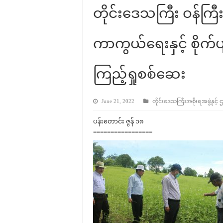
တိုင်းဒေသကြီး ဝန်ကြီးခ
ကာကွယ်ရေးနှင့် စိုက်ပ
ကြည့်ရှုစစ်ဆေး
June 21, 2022
တိုင်းဒေသကြီးအစိုးရအဖွဲ့နှင့် 
ပန်းတောင်း ဇွန် ၁၈
=================