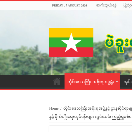
ဆက်သွယ်ရန်
ပြည်
FRIDAY , 7 AUGUST 2026
တိုင်းဒေသကြီး အစိုးရအဖွဲ့ရုံး
အုပ်
Home
/
တိုင်းဒေသကြီးအစိုးရအဖွဲ့နှင့် ဌာနဆိုင်ရာမျ
နှင့် စိုက်ပျိုးရေးလုပ်ငန်းများ ကွင်းဆင်းကြည့်ရှုစစ