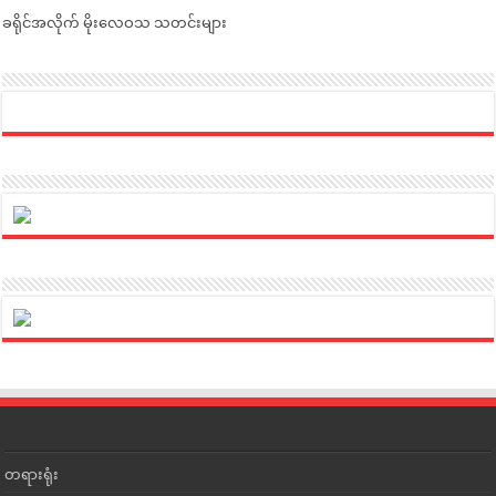
ခရိုင်အလိုက် မိုးလေဝသ သတင်းများ
တရားရုံး