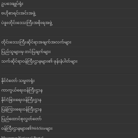
ဥပဒေချုပ်ရုံး
ဗဟိုစာရင်းအင်းအဖွဲ့
ပဲခူးတိုင်းဒေသကြီးအစိုးရအဖွဲ့
တိုင်းဒေသကြီးဆိုင်ရာအချက်အလက်များ
ပြည်သူများမှ တင်ပြချက်များ
သက်ဆိုင်ရာဝန်ကြီးဌာနများ၏ ဖုန်းနံပါတ်များ
နိုင်ငံတော် သမ္မတရုံး
ကာကွယ်ရေးဝန်ကြီးဌာန
နိုင်ငံခြားရေးဝန်ကြီးဌာန
ပြန်ကြားရေးဝန်ကြီးဌာန
ပြည်ထောင်စုလွှတ်တော်
ဝန်ကြီးဌာနများ၏WebSiteများ
Myanmar National Portal