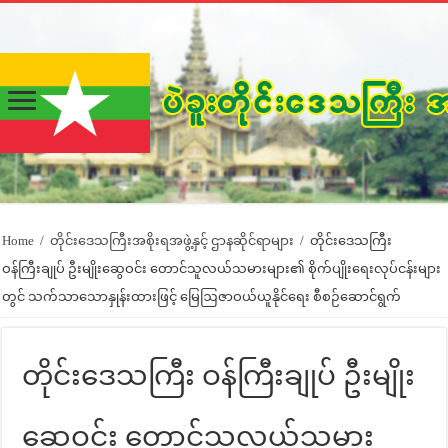
Home
/
တိုင်းဒေသကြီးအစိုးရအဖွဲ့နှင့် ဌာနဆိုင်ရာများ
/
တိုင်းဒေသကြီး
ဝန်ကြီးချုပ် ဦးမျိုးဆွေဝင်း တောင်သူလယ်သမားများ၏ စိုက်ပျိုးရေးလုပ်ငန်းများ
တွင် သက်သာသောနှုန်းထားဖြင့် မြေဩဇာဝယ်ယူနိုင်ရေး စီစဉ်ဆောင်ရွက်
တိုင်းဒေသကြီး ဝန်ကြီးချုပ် ဦးမျိုး
ဆွေဝင်း တောင်သူလယ်သမား