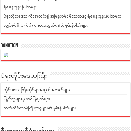
ရဲစခန်းဖုန်းနံပါတ်များ
ပဲခူးတိုင်းဒေသကြီးအတွင်းရှိ အမြန်လမ်း မီးသတ်နှင့် ရဲစခန်းဖုန်းနံပါတ်များ
လျှပ်စစ်မီးပျက်ပါက ဆက်သွယ်ရမည့် ဖုန်းနံပါတ်များ
Donation
ပဲခူးတိုင်းဒေသကြီး
တိုင်းဒေသကြီးဆိုင်ရာအချက်အလက်များ
ပြည်သူများမှ တင်ပြချက်များ
သက်ဆိုင်ရာဝန်ကြီးဌာနများ၏ ဖုန်းနံပါတ်များ