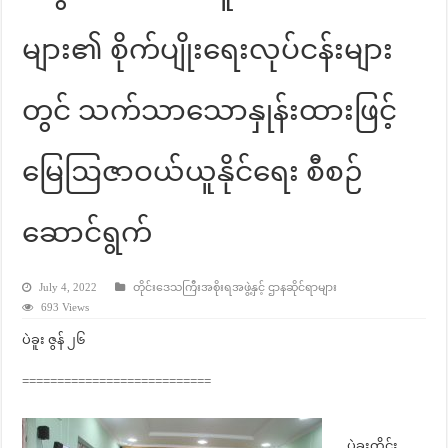
များ၏ စိုက်ပျိုးရေးလုပ်ငန်းများ
တွင် သက်သာသောနှုန်းထားဖြင့်
မြေဩဇာဝယ်ယူနိုင်ရေး စီစဉ်
ဆောင်ရွက်
July 4, 2022
တိုင်းဒေသကြီးအစိုးရအဖွဲ့နှင့် ဌာနဆိုင်ရာများ
693 Views
ပဲခူး ဇွန် ၂၆
===========================
ပဲခူးတိုင်း