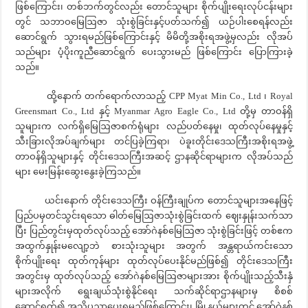
ဖြစ်ကြောင်း၊ တစ်ဘက်တွင်လည်း တောင်သူများ စိုက်ပျိုးရေးလုပ်ငန်းများ
တွင် သဘာဝမြေဩဇာ သုံးစွဲခြင်းနှင့်ပတ်သက်၍ ယဉ်ပါးစေရန်လည်း
ဆောင်ရွက် သွားရမည်ဖြစ်ကြောင်းနှင့် မိမိတို့အစိုးရအဖွဲ့မှလည်း လိုအပ်
သည်များ ပံ့ပိုးကူညီဆောင်ရွက် ပေးသွားမည် ဖြစ်ကြောင်း ပြောကြားခဲ့
သည်။
ထို့နောက် တက်ရောက်လာသည့် CPP Myat Min Co., Ltd ၊ Royal
Greensmart Co., Ltd နှင့် Myanmar Agro Eagle Co., Ltd တို့မှ တာဝန်ရှိ
သူများက လက်ရှိမြေဩဇာစက်ရုံများ လည်ပတ်နေမှု၊ ထုတ်လုပ်နေမှုနှင့်
သီးခြားလိုအပ်ချက်များ တင်ပြခဲ့ကြရာ၊ ပဲခူးတိုင်းဒေသကြီးအစိုးရအဖွဲ့
တာဝန်ရှိသူများနှင့် တိုင်းဒေသကြီးအဆင့် ဌာနဆိုင်ရာများက လိုအပ်သည်
များ မေးမြန်းဆွေးနွေးခဲ့ကြသည်။
ယင်းနောက် တိုင်းဒေသကြီး ဝန်ကြီးချုပ်က တောင်သူများအနေဖြင့်
ပြည်ပမှတင်သွင်းရသော ဓါတ်မြေဩဇာသုံးစွဲခြင်းထက် ဈေးနှုန်းသက်သာ
ပြီး ပြည်တွင်းမှထုတ်လုပ်သည့် အော်ဂဲနစ်မြေဩဇာ သုံးစွဲခြင်းဖြင့် တစ်ဧက
အထွက်နှုန်းမလျော့ဘဲ စားသုံးသူများ အတွက် အန္တရာယ်ကင်းသော
စိုက်ပျိုးရေး ထုတ်ကုန်များ ထုတ်လုပ်ပေးနိုင်မည်ဖြစ်၍ တိုင်းဒေသကြီး
အတွင်းမှ ထုတ်လုပ်သည့် အော်ဂဲနစ်မြေဩဇာများအား စိုက်ပျိုးသည့်သီးနှံ
များအလိုက် ရွေးချယ်သုံးစွဲနိုင်ရေး သက်ဆိုင်ရာဌာနများမှ စိစစ်
ဆောင်ရွက်၍ အသိပညာပေးရမည်ဖြစ်ကြောင်း၊ မြို့နယ်များတွင် အော်ဂဲနစ်