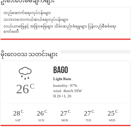
ဦးစားပေးစီမံချက်များ
တည်ဆောက်ရေးလုပ်ငန်းများ
သဘာဝဘေးကယ်ဆယ်ရေးလုပ်ငန်းများ
လယ်ယာမြေနှင့် အခြားမြေများ သိမ်းဆည်းခံရမှုများ ပြန်လည်စီစစ်ရေး
ကော်မတီ
မိုးလေဝသ သတင်းများ
Bago
Light Rain
26
C
humidity: 97%
wind: 4km/h SSW
H 26 • L 26
C
C
C
C
C
28
26
27
27
25
SAT
SUN
MON
TUE
WED