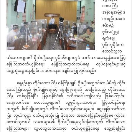
ဒေသကြီး
အစိုးရအဖွဲ့ရုံး၊
အစည်းအဝေး
ခန်းမ၌
ဇွန်လ(၂၅)
ရက်နေ့၊
မွန်းလွဲပိုင်းက
တောင်သူလ
ယ်သမားများ၏ စိုက်ပျိုးရေးလုပ်ငန်းများတွင် သက်သာသောနှုန်းထားဖြင့်
မြေဩဇာဝယ်ယူနိုင်ရေး မြေဩဇာထုတ်လုပ်ရေး လုပ်ငန်းရှင်များနှင့်
တွေ့ဆုံဆွေးနွေးခြင်း အခမ်းအနား ကျင်းပပြု လုပ်သည်။
ရှေးဦးစွာ တိုင်းဒေသကြီး ဝန်ကြီးချုပ် ဦးမျိုးဆွေဝင်းက မိမိတို့ တိုင်း
ဒေသကြီးသည် စိုက်ပျိုးရေးနှင့် မွေးမြူရေးကို အခြေခံသည့် တိုင်းဒေသ
ကြီး တစ်ခုဖြစ်ပြီး မြန်မာနိုင်ငံ၏ ဒုတိယစပါးကျီလည်း ဖြစ်ကြောင်း၊
ကျေးလက်နေ တောင်သူများ၏ လူမှုစီးပွားဘဝများ မြှင့်တင်နိုင်ရေး
အတွက် စိုက်ပျိုးရေးတွင် လိုအပ်သောသွင်းအားစုများ ဈေးနှုန်းသက်သာ
ပြီး လွယ်ကူစွာ ဝယ်ယူအသုံးပြု နိုင်မှသာ အဆင်ပြေနိုင်မည်ဖြစ်ကြောင်း၊
တောင်သူလယ် သမားများ၏ စိုက်ပျိုးရေးလုပ်ငန်းအတွက် လိုအပ်သော
မြေဩဇာများ လွယ်ကူသက်သာစွာ ဝယ်ယူရရှိနိုင်ရေး တွေ့ဆုံရခြင်း