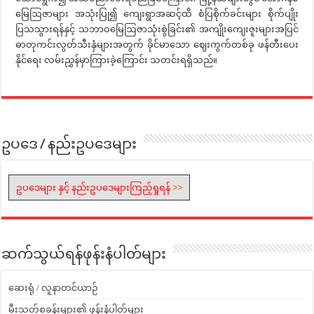
မြေဩဇာများ အသုံးပြု၍ ကျေးရွာအဆင့်ထိ စံပြစိုက်ခင်းများ စိုက်ပျိုး
ပြသသွားရန်နှင့် သဘာဝမြေဩဇာသုံးစွဲခြင်း၏ အကျိုးကျေးဇူးများအပြင်
ဓာတုကင်းလွတ်သီးနှံများအတွက် ခိုင်မာသော ဈေးကွက်တစ်ခု ဖန်တီးပေး
နိုင်ရေး လမ်းညွှန်မှာကြားခဲ့ကြောင်း သတင်းရရှိသည်။
ဥပဒေ / နည်းဥပဒေများ
ဥပဒေများ နှင့် နည်းဥပဒေများကြည့်ရှုရန် >>
ဆက်သွယ်ရန်ဖုန်းနံပါတ်များ
ဆေးရုံ / လူနာတင်ယာဉ်
မီးသတ်စခန်းများ၏ ဖုန်းနံပါတ်များ