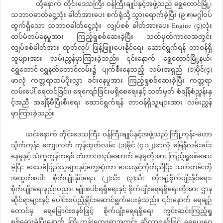
ထို့နောက် တိုင်းဒေသကြီး ဝန်ကြီးချုပ်နှင့်အဖွဲ့သည် ရွှေတောင်မြို့၊
သဘာဝဓာတ်ငွေ့သုံး ဓါတ်အားပေး စက်ရုံသို့ သွားရောက်ခဲ့ပြီး (၉.၈)မဂ္ဂါဝပ်
ထွက်ရှိသော သဘာဝဓါတ်ငွေ့သုံး လျှပ်စစ် ဓါတ်အားပေး Engine (၄)လုံး
ထပ်မံတပ်နေမှုအား ကြည့်ရှုစစ်ဆေးခဲ့ပြီး သတ်မှတ်ကာလအတွင်း
လျှပ်စစ်ဓါတ်အား ထုတ်လုပ် ဖြန့်ဖြူးပေးနိုင်ရေး ဆောင်ရွက်ရန် တာဝန်ရှိ
သူများအား လမ်းညွှန်မှာကြားခဲ့သည်။ ၎င်းနောက် ရွှေတောင်မြို့နယ်၊
ရွှေတောင်-ရွှေနတ်တောင်လမ်း၌ ပျက်စီးနေသည့် လမ်းအရှည် (၁)မိုင်(၄)
ဖာလုံ ကတ္တရာထပ်ပိုးလွှာ ခင်းနေမှုအား ကြည့်ရှုစစ်ဆေးခဲ့ပြီး ကတ္တရာ
လမ်းပေါ် ရေတင်ခြင်း၊ ရေကျော်ခြင်းမရှိစေရေးနှင့် သတ်မှတ် စံချိန်စံညွှန်းနှ
င့်အညီ အချိန်မီပြီးစီးရေး ဆောင်ရွက်ရန် တာဝန်ရှိသူများအား လမ်းညွှန်
မှာကြားခဲ့သည်။
ယင်းနောက် တိုင်းဒေသကြီး ဝန်ကြီးချုပ်နှင့်အဖွဲ့သည် ကြို့ကုန်း-မဟာ
သိုက်ကုန်း ကျေးလက် ကုန်ထုတ်လမ်း (၁)မိုင် (၄.၁၂)ဖာလုံ မြေနီလမ်းခင်း
နေမှုနှင့် သံကူကွန်ကရစ် တံတားတည်ဆောက် နေမှုတို့အား ကြည့်ရှုစစ်ဆေး
ခဲ့ပြီး ဒေသခံပြည်သူများနှင့်တွေ့ဆုံကာ ဒေသနှင့်ကိုက်ညီပြီး သက်တမ်းတို
အထွက်စပါး စိုက်ပျိုးနိုင်ရေး၊ (၂)သီး (၃)သီး တိုးချဲ့စိုက်ပျိုးနိုင်ရေး၊
စိုက်ပျိုးရေးနည်းပညာ၊ မျိုးစပါးရရှိရေးနှင့် စိုက်ပျိုးရေရရှိရေးတို့အား ဌာန
ဆိုင်ရာများနှင့် ပေါင်းစပ်ညှိနှိုင်းဆောင်ရွက်ပေးခဲ့သည်။ ၎င်းနောက် ရေချဉ်
တောင်မှ ရေမြောင်းစနစ်ဖြင့် စိုက်ပျိုးရေရရှိရေး ကွင်းဆင်းကြည့်ရှု
စစ်ဆေးခဲ့ပြီးနောက် ကြို့ကုန်းကျေးရွာအတွင်း ဆိုလာစနစ်ဖြင့် ရေပေးဝေ