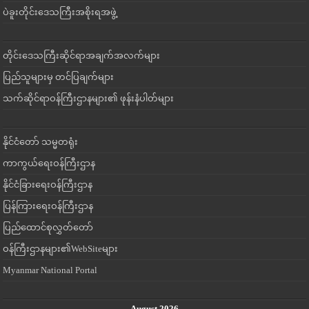
ပဲခူးတိုင်းဒေသကြီးအစိုးရအဖွဲ့
တိုင်းဒေသကြီးဆိုင်ရာအချက်အလက်များ
ပြည်သူများမှ တင်ပြချက်များ
သက်ဆိုင်ရာဝန်ကြီးဌာနများ၏ ဖုန်းနံပါတ်များ
နိုင်ငံတော် သမ္မတရုံး
ကာကွယ်ရေးဝန်ကြီးဌာန
နိုင်ငံခြားရေးဝန်ကြီးဌာန
ပြန်ကြားရေးဝန်ကြီးဌာန
ပြည်ထောင်စုလွှတ်တော်
ဝန်ကြီးဌာနများ၏WebSiteများ
Myanmar National Portal
August 2026