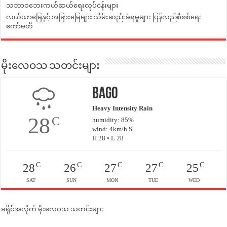
သဘာဝဘေးကယ်ဆယ်ရေးလုပ်ငန်းများ
လယ်ယာမြေနှင့် အခြားမြေများ သိမ်းဆည်းခံရမှုများ ပြန်လည်စီစစ်ရေး
ကော်မတီ
မိုးလေဝသ သတင်းများ
Bago
Heavy Intensity Rain
28
C
humidity: 85%
wind: 4km/h S
H 28 • L 28
C
C
C
C
C
28
26
27
27
25
SAT
SUN
MON
TUE
WED
ခရိုင်အလိုက် မိုးလေဝသ သတင်းများ