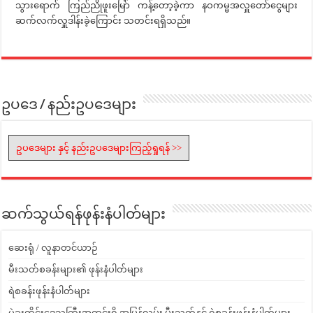
သွားရောက် ကြည်ညိုဖူးမြော် ကန့်တော့ခဲ့ကာ နဝကမ္မအလှူတော်ငွေများ
ဆက်လက်လှူဒါန်းခဲ့ကြောင်း သတင်းရရှိသည်။
ဥပဒေ / နည်းဥပဒေများ
ဥပဒေများ နှင့် နည်းဥပဒေများကြည့်ရှုရန် >>
ဆက်သွယ်ရန်ဖုန်းနံပါတ်များ
ဆေးရုံ / လူနာတင်ယာဉ်
မီးသတ်စခန်းများ၏ ဖုန်းနံပါတ်များ
ရဲစခန်းဖုန်းနံပါတ်များ
ပဲခူးတိုင်းဒေသကြီးအတွင်းရှိ အမြန်လမ်း မီးသတ်နှင့် ရဲစခန်းဖုန်းနံပါတ်များ