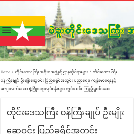
Home
/
တိုင်းဒေသကြီးအစိုးရအဖွဲ့နှင့် ဌာနဆိုင်ရာများ
/
တိုင်းဒေသကြီး
ဝန်ကြီးချုပ် ဦးမျိုးဆွေဝင်း ပြည်ခရိုင်အတွင်း ပညာရေး၊ ကျန်းမာရေးနှင့်
ကျေးလက်ဒေသ ဖွံ့ဖြိုးရေးလုပ်ငန်းများ ကွင်းဆင်း ကြည့်ရှုစစ်ဆေး
တိုင်းဒေသကြီး ဝန်ကြီးချုပ် ဦးမျိုး
ဆွေဝင်း ပြည်ခရိုင်အတွင်း