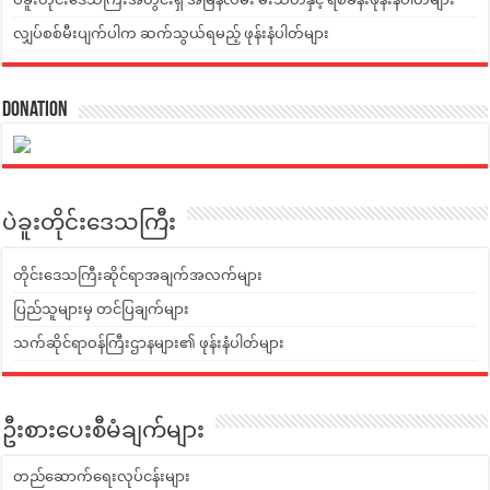
လျှပ်စစ်မီးပျက်ပါက ဆက်သွယ်ရမည့် ဖုန်းနံပါတ်များ
Donation
ပဲခူးတိုင်းဒေသကြီး
တိုင်းဒေသကြီးဆိုင်ရာအချက်အလက်များ
ပြည်သူများမှ တင်ပြချက်များ
သက်ဆိုင်ရာဝန်ကြီးဌာနများ၏ ဖုန်းနံပါတ်များ
ဦးစားပေးစီမံချက်များ
တည်ဆောက်ရေးလုပ်ငန်းများ