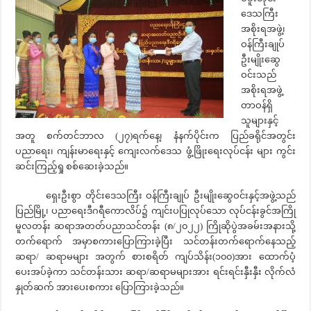
ဒေသကြီး
အစိုးရအဖွဲ့၊
ဝန်ကြီးချုပ်
ဦးမျိုးဆွေ
ဝင်းသည်
အစိုးရအဖွဲ့
တာဝန်ရှိ
သူများနှင့်
အတူ စက်တင်ဘာလ (၂၇)ရက်နေ့၊ နံနက်ပိုင်းက ပြည်ခရိုင်အတွင်း
ပညာရေး၊ ကျန်းမာရေးနှင့် ကျေးလက်ဒေသ ဖွံ့ဖြိုးရေးလုပ်ငန်း များ ကွင်း
ဆင်းကြည့်ရှု စစ်ဆေးခဲ့သည်။
ရှေးဦးစွာ တိုင်းဒေသကြီး ဝန်ကြီးချုပ် ဦးမျိုးဆွေဝင်းနှင့်အဖွဲ့သည်
ပြည်မြို့၊ ပညာရေးဒီဂရီကောလိပ်၌ ကျင်းပပြုလုပ်သော လုပ်ငန်းခွင်အကြို
မူလတန်း ဆရာအတတ်ပညာသင်တန်း (၈/၂၀၂၂) ကြိုဆိုပွဲအခမ်းအနားသို့
တက်ရောက် အမှာစကားပြောကြားခဲ့ပြီး သင်တန်းတက်ရောက်နေသည့်
ဆရာ/ ဆရာမများ အတွက် စားစရိတ် ကျပ်သိန်း(၁၀၀)အား ထောက်ပံ့
ပေးအပ်ခဲ့ကာ သင်တန်းသား ဆရာ/ဆရာမများအား ရင်းရင်းနှီးနှီး လိုက်လံ
နှုတ်ဆက် အားပေးစကား ပြောကြားခဲ့သည်။