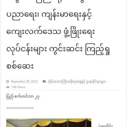
ပညာရေး၊ ကျန်းမာရေးနှင့်
ကျေးလက်ဒေသ ဖွံ့ဖြိုးရေး
လုပ်ငန်းများ ကွင်းဆင်း ကြည့်ရှု
စစ်ဆေး
September 28, 2022
တိုင်းဒေသကြီးအစိုးရအဖွဲ့နှင့် ဌာနဆိုင်ရာများ
768 Views
ပြည် စက်တင်ဘာ ၂၇
==============
ပဲခူးတိုင်း