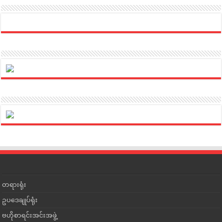
တရားရုံး
ဥပဒေချုပ်ရုံး
ဗဟိုစာရင်းအင်းအဖွဲ့