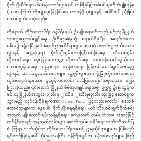
စိုက်ပျိုးနိုင်ရေး၊ ငါးကန်ဘောင်များတွင် တန်ဖိုးမြင့်သစ်ပင်များစိုက်ပျိုးရန်နှ
င့် ဒေသကြက် တိုးချဲ့မွေးမြူနိုင်ရေး တာဝန်ရှိသူများနှင့် ပေါင်းစပ် ညှိနှိုင်း
ဆောင်ရွက်ပေးခဲ့သည်။
ထို့နောက် တိုင်းဒေသကြီး ဝန်ကြီးချုပ် ဦးမျိုးဆွေဝင်းသည် မင်းလှမြို့နယ်
အထွေထွေအုပ်ချုပ်ရေး ဦးစီးဌာနရုံးသို့ ရောက်ရှိခဲ့ပြီး အစည်းအဝေး
ခန်းမ၌ ခရိုင်/မြို့နယ်အဆင့် ဌာနဆိုင်ရာများ၊ ဒေသခံ တောင်သူလယ်သမား
များနှင့် တွေ့ဆုံခဲ့ရာ စိုက်ပျိုးစွမ်းအားမြှင့်တင်နိုင်ရေး၊ သီးထပ်စွမ်း
တိုးတက်ရေး၊ မွေးမြူရေးကဏ္ဍ တိုးတက်ရေး၊ လမ်းပန်းဆက်သွယ်ရေး
ကောင်းမွန်စေရေး၊ ပညာရေး/ ကျန်းမာရေး မြှင့်တင်ဆောင်ရွက်ပေးနေမှု
များနှင့် တောင်သူလယ်သမားများ လူ့မှုစီးပွားဘဝ ဖွံ့ဖြိုးတိုးတက်စေရေး
လိုအပ်ချက်များအား ပွင့်ပွင့်လင်းလင်း တင်ပြပေးရန် အမှာစကား ပြော
ကြားခဲ့သည်။ ၎င်းနောက် မြို့နယ် စီမံအုပ်ချုပ်ရေးအဖွဲ့ ဥက္ကဋ္ဌ ဦးစိုးထွဋ်က
မင်းလှမြို့နယ်အတွင်း (၁)သီးမှ (၂)သီး၊ (၂)သီးမှ(၃)သီး တိုးမြှင့် ဆောင်ရွက်
သွားမည့် လုပ်ငန်းစီမံချက်အား Power Point ဖြင့်လည်းကောင်း၊ ဒေသခံ
တောင်သူများက နွေစပါး စိုက်ပျိုးရေရရှိရေး၊ ဟင်းသီးဟင်းရွက်စိုက်ခင်း
အတွက် မျိုးကောင်းမျိုးသန့်ရရှိရေး၊ ကျေးလက် လမ်း/တံတား အဆင့်မြှင့်
တင်နိုင်ရေးနှင့် ကုန်ထုတ်လမ်းများ ဖောက်လုပ်ပေးနိုင်ရေး အသီးသီးတင်ပြ
ခဲ့ ကြရာ သက်ဆိုင်ရာ တိုင်းဒေသကြီးအဆင့် ဌာနဆိုင်ရာများက ပြန်လည်
ရှင်းတင်ပြခဲ့မှုပေါ် တိုင်းဒေသကြီး ဝန်ကြီးချုပ်က လိုအပ်သည်များ ဖြည့်