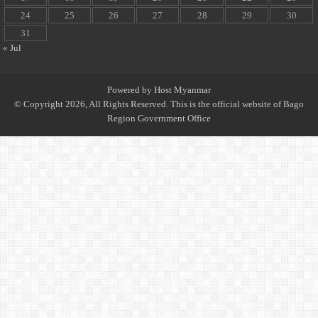
24
25
26
27
28
29
30
31
« Jul
Powered by
Host Myanmar
© Copyright 2026, All Rights Reserved. This is the official website of Bago
Region Government Office