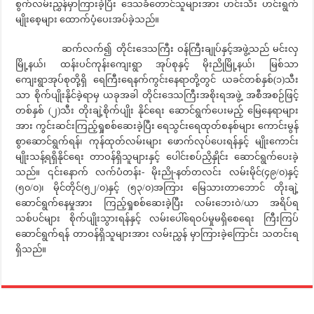
စွက်လမ်းညွှန်မှာကြားခဲ့ပြီး ဒေသခံတောင်သူများအား ဟင်းသီး ဟင်းရွက်
မျိုးစေ့များ ထောက်ပံ့ပေးအပ်ခဲ့သည်။
ဆက်လက်၍ တိုင်းဒေသကြီး ဝန်ကြီးချုပ်နှင့်အဖွဲ့သည် မင်းလှ
မြို့နယ်၊ ထန်းပင်ကုန်းကျေးရွာ အုပ်စုနှင့် မိုးညိုမြို့နယ်၊ မြစ်သာ
ကျေးရွာအုပ်စုတို့ရှိ ရေကြီးရေနက်ကွင်းနေရာတို့တွင် ယခင်တစ်နှစ်(၁)သီး
သာ စိုက်ပျိုးနိုင်ခဲ့ရာမှ ယခုအခါ တိုင်းဒေသကြီးအစိုးရအဖွဲ့ အစီအစဉ်ဖြင့်
တစ်နှစ် (၂)သီး တိုးချဲ့စိုက်ပျိုး နိုင်ရေး ဆောင်ရွက်ပေးမည့် မြေနေရာများ
အား ကွင်းဆင်းကြည့်ရှုစစ်ဆေးခဲ့ပြီး ရေသွင်းရေထုတ်စနစ်များ ကောင်းမွန်
စွာဆောင်ရွက်ရန်၊ ကုန်ထုတ်လမ်းများ ဖောက်လုပ်ပေးရန်နှင့် မျိုးကောင်း
မျိုးသန့်ရရှိနိုင်ရေး တာဝန်ရှိသူများနှင့် ပေါင်းစပ်ညှိနှိုင်း ဆောင်ရွက်ပေးခဲ့
သည်။ ၎င်းနောက် လက်ပံတန်း- မိုးညို-နတ်တလင်း လမ်းမိုင်(၄၉/၀)နှင့်
(၅၀/၀)၊ မိုင်တိုင်(၅၂/၀)နှင့် (၅၃/၀)အကြား မြေသားတာဘောင် တိုးချဲ့
ဆောင်ရွက်နေမှုအား ကြည့်ရှုစစ်ဆေးခဲ့ပြီး လမ်းဘေးဝဲ/ယာ အရိပ်ရ
သစ်ပင်များ စိုက်ပျိုးသွားရန်နှင့် လမ်းပေါ်ရေဝပ်မှုမရှိစေရေး ကြီးကြပ်
ဆောင်ရွက်ရန် တာဝန်ရှိသူများအား လမ်းညွှန် မှာကြားခဲ့ကြောင်း သတင်းရ
ရှိသည်။