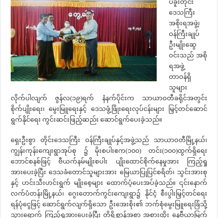
ပဲခူးတိုင်း
ဒေသကြီး
အစိုးရအဖွဲ့၊
ဝန်ကြီးချုပ်
ဦးမျိုးဆွေ
ဝင်းသည် အစို
ရအဖွဲ့
တာဝန်ရှိ
သူများ
လိုက်ပါလျက် ဇွန်လ(၁၉)ရက် နံနက်ပိုင်းက သာယာဝတီခရိုင်အတွင်း
စိုက်ပျိုးရေး၊ မွေးမြူရေးနှင့် ဒေသဖွံ့ဖြိုးရေးလုပ်ငန်းများ မြှင့်တင်ဆောင်
ရွက်နိုင်ရေး ကွင်းဆင်းဖြည့်ဆည်း ဆောင်ရွက်ပေးခဲ့သည်။
ရှေးဦးစွာ တိုင်းဒေသကြီး ဝန်ကြီးချုပ်နှင့်အဖွဲ့သည် သာယာဝတီမြို့နယ်၊
ကျွန်းကုန်းကျေးရွာအုပ်စု ၌ မိုးစပါးဧက(၁၀၀) တင်း(၁၀၀)ထွက်ရှိရေး
ဘောင်စနစ်ဖြင့် ဗီယက်နမ်မျိုးစပါး ပျိုးထောင်စိုက်နေမှုအား ကြည့်ရှု
အားပေးခဲ့ပြီး ဒေသခံတောင်သူများအား မြေယာပြုပြင်စရိတ်၊ သွင်းအားစု
နှင့် ဟင်းသီးဟင်းရွက် မျိုးစေ့များ ထောက်ပံ့ပေးအပ်ခဲ့သည်။ ၎င်းနောက်
လက်ပံတန်းမြို့နယ်၊ ဂွေးတောက်ကွင်းကျေးရွာ၌ နိုင်ငံ့ စီးပွါးမြှင့်တင်ရေး
ရန်ပုံငွေဖြင့် ဆောင်ရွက်လျက်ရှိသော ဦးအေးစိုး၏ ဘက်စုံမွေးမြူရေးခြံသို့
သွားရောက် ကြည့်ရှုအားပေးခဲ့ပြီး တိရိစ္ဆာန်အစာ အစားထိုး နေဗီယာမြက်