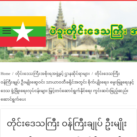
Home
/
တိုင်းဒေသကြီးအစိုးရအဖွဲ့နှင့် ဌာနဆိုင်ရာများ
/
တိုင်းဒေသကြီး
ဝန်ကြီးချုပ် ဦးမျိုးဆွေဝင်း သာယာဝတီခရိုင်အတွင်း စိုက်ပျိုးရေး၊ မွေးမြူရေးနှင့်
ဒေသ ဖွံ့ဖြိုးရေးလုပ်ငန်းများ မြှင့်တင်ဆောင်ရွက်နိုင်ရေး ကွင်းဆင်းဖြည့်ဆည်း
ဆောင်ရွက်ပေး
တိုင်းဒေသကြီး ဝန်ကြီးချုပ် ဦးမျိုး