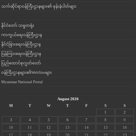
သက်ဆိုင်ရာဝန်ကြီးဌာနများ၏ ဖုန်းနံပါတ်များ
နိုင်ငံတော် သမ္မတရုံး
ကာကွယ်ရေးဝန်ကြီးဌာန
နိုင်ငံခြားရေးဝန်ကြီးဌာန
ပြန်ကြားရေးဝန်ကြီးဌာန
ပြည်ထောင်စုလွှတ်တော်
ဝန်ကြီးဌာနများ၏WebSiteများ
Myanmar National Portal
August 2026
M
T
W
T
F
S
S
1
2
3
4
5
6
7
8
9
10
11
12
13
14
15
16
17
18
19
20
21
22
23