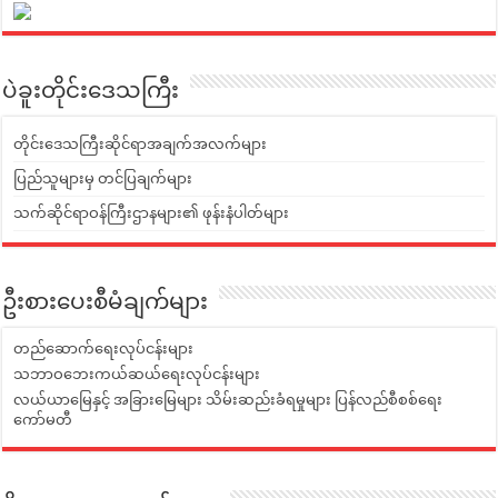
ပဲခူးတိုင်းဒေသကြီး
တိုင်းဒေသကြီးဆိုင်ရာအချက်အလက်များ
ပြည်သူများမှ တင်ပြချက်များ
သက်ဆိုင်ရာဝန်ကြီးဌာနများ၏ ဖုန်းနံပါတ်များ
ဦးစားပေးစီမံချက်များ
တည်ဆောက်ရေးလုပ်ငန်းများ
သဘာဝဘေးကယ်ဆယ်ရေးလုပ်ငန်းများ
လယ်ယာမြေနှင့် အခြားမြေများ သိမ်းဆည်းခံရမှုများ ပြန်လည်စီစစ်ရေး
ကော်မတီ