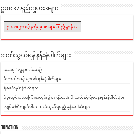
ဥပဒေ / နည်းဥပဒေများ
ဥပဒေများ နှင့် နည်းဥပဒေများကြည့်ရှုရန် >>
ဆက်သွယ်ရန်ဖုန်းနံပါတ်များ
ဆေးရုံ / လူနာတင်ယာဉ်
မီးသတ်စခန်းများ၏ ဖုန်းနံပါတ်များ
ရဲစခန်းဖုန်းနံပါတ်များ
ပဲခူးတိုင်းဒေသကြီးအတွင်းရှိ အမြန်လမ်း မီးသတ်နှင့် ရဲစခန်းဖုန်းနံပါတ်များ
လျှပ်စစ်မီးပျက်ပါက ဆက်သွယ်ရမည့် ဖုန်းနံပါတ်များ
Donation