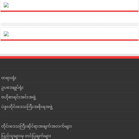
တရားရုံး
ဥပဒေချုပ်ရုံး
ဗဟိုစာရင်းအင်းအဖွဲ့
ပဲခူးတိုင်းဒေသကြီးအစိုးရအဖွဲ့
တိုင်းဒေသကြီးဆိုင်ရာအချက်အလက်များ
ပြည်သူများမှ တင်ပြချက်များ