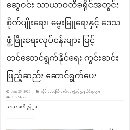
ဆွေဝင်း သာယာဝတီခရိုင်အတွင်း
စိုက်ပျိုးရေး၊ မွေးမြူရေးနှင့် ဒေသ
ဖွံ့ဖြိုးရေးလုပ်ငန်းများ မြှင့်
တင်ဆောင်ရွက်နိုင်ရေး ကွင်းဆင်း
ဖြည့်ဆည်း ဆောင်ရွက်ပေး
June 20, 2023
တိုင်းဒေသကြီးအစိုးရအဖွဲ့နှင့် ဌာနဆိုင်ရာများ
865 Views
သာယာဝတီ ဇွန် ၂၀
=============