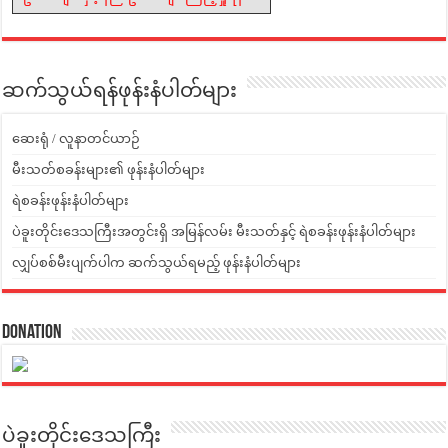
ဆက်သွယ်ရန်ဖုန်းနံပါတ်များ
ဆေးရုံ / လူနာတင်ယာဉ်
မီးသတ်စခန်းများ၏ ဖုန်းနံပါတ်များ
ရဲစခန်းဖုန်းနံပါတ်များ
ပဲခူးတိုင်းဒေသကြီးအတွင်းရှိ အမြန်လမ်း မီးသတ်နှင့် ရဲစခန်းဖုန်းနံပါတ်များ
လျှပ်စစ်မီးပျက်ပါက ဆက်သွယ်ရမည့် ဖုန်းနံပါတ်များ
Donation
ပဲခူးတိုင်းဒေသကြီး