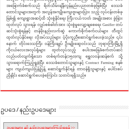
အခြောက်ခံစက်သည် ရိတ်သိမ်းချိန်လွန်နည်းပညာတစ်ခုဖြစ်ပြီး ဒေသခံ
တောင်သူများအတွက် အလွန်အကျိုးကျေးဇူးများပြား သည့် လုပ်ငန်းတစ်ခု
ဖြစ်၍ ကျေးရွာအဆင့်ထိ သုံးစွဲနိုင်ရေး ကြီး/ငယ်/လတ် အမျိုးအစား ခွဲခြား
ထုတ်လုပ် သွားရန်၊ လျှပ်စစ်ဓါတ်အား သုံးစွဲမှုလျော့ချစေရေး Gasifier တပ်
ဆင်သုံးစွဲရန်နှင့် တန်ဖိုးနည်းလက်ဆွဲ ကောက်စိုက်စက်ငယ်များ တီထွင်
ထုတ်လုပ်နိုင်ရေး လိုအပ်သည်များ ပံ့ပိုးကူညီဆောင်ရွက်ပေးခဲ့သည်။ ၎င်း
နောက် တိုင်းဒေသကြီး ဝန်ကြီးချုပ် ဦးမျိုးဆွေဝင်းသည် ဘုရားကြီးမြို့ရှိ
ကိုငယ်လေးအလုပ်ရုံများ ထုတ်လုပ်သည့် စပါးအခြေခံစက်တပ်ဆင်
လည်ပတ်လျက်ရှိသော တစ်ရက်တန်(၁၅၀)ကျ ရွှေလဝန်းဆန်စက် သို့
သွားရောက်ကြည့်ရှုခဲ့ပြီး ဒေသခံတောင်သူများနှင့် Contract Farming စနစ်
များ ကျယ်ကျယ်ပြန့်ပြန့် ဆောင်ရွက်နိုင်ရန် တာဝန်ရှိသူများနှင့် ပေါင်းစပ်
ညှိနှိုင်း ဆောင်ရွက်ပေးခဲ့ကြောင်း သတင်းရရှိသည်။
ဥပဒေ / နည်းဥပဒေများ
ဥပဒေများ နှင့် နည်းဥပဒေများကြည့်ရှုရန် >>