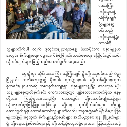
ဒေသကြီး
အစိုးရအဖွဲ့၊
ဝန်ကြီးချုပ်
ဦးမျိုးဆွေ
ဝင်းသည်
အစိုးရအဖွဲ့ရုံး
တာဝန်ရှိ
သူများလိုက်ပါ လျက် ဇူလိုင်လ(၂၄)ရက်နေ့၊ နံနက်ပိုင်းက ပဲခူးမြို့နယ်
အတွင်း စိုက်ပျိုးရေးကဏ္ဍဘက်စုံဖွံ့ဖြိုးတိုးတက်စေရေး မြေပြင်ကွင်းဆင်း
လိုအပ်ချက်များ ဖြည့်ဆည်းဆောင်ရွက်ပေးခဲ့သည်။
ရှေးဦးစွာ တိုင်းဒေသကြီး ဝန်ကြီးချုပ် ဦးမျိုးဆွေဝင်းသည် ပဲခူး
မြို့နယ်၊ ကလိကျေးရွာ၌ မိုးစပါး ရက်(၉၀)စပါး မျိုးသန့်မျိုးစေ့ထုတ်
စိုက်ခင်း(၂၀)ဧကနှင့် ကမာနတ်ကျေးရွာ၊ ပဲခူးမျိုးသန့်ခြံ၌ ဆင်းသုခ မျိုး
သန့် မျိုးစေ့ထုတ်စိုက်ခင်း ဧက(၁၁၀)တို့တွင် ပျိုးထောင်ကောက်စိုက် နေမှု
တို့အား ကြည့်ရှုအားပေးခဲ့ပြီး ဒေသတွင်း မျိုးကောင်းမျိုးသန့်များ
လုံလောက်စွာဖြန့်ဖြူးပေးနိုင်ရေး မျိုးစေ့ ထုတ်စိုက်ခင်းများ တိုးချဲ့
ဆောင်ရွက်ရန်၊ ဒေသခံတောင်သူများကိုလည်း အစုအဖွဲ့စနစ်ဖြင့် စီးပွားဖြစ်
မျိုးသန့်မျိုးစေ့ထုတ် စိုက်ပျိုးနည်းစနစ်များ အသိပညာပေးရန်၊ မြို့နယ်များ
ရှိ မျိုးစေ့သန့်စင်စက်များနှင့် မျိုးသန့်သိုလှောင်ရုံများအား ပြန်လည်အဆင့်