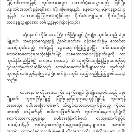
မြှင့်တင်ထားရန်နှင့် သွင်းအားစုများ ထောက်ပံ့ပေးသွားမည် ဖြစ်ပြီး
ပန်းတိုင်အထွက်နှုန်းရရှိရေး မျိုး၊မြေ၊ရေ၊နည်း စနစ်တကျ မှန်ကန်စွာသုံးစွဲ
ရန်နှင့် သဘာဝမြေဩဇာသုံးစွဲနိုင်ရေး ပိုက်ဆံလျှော်များ စိုက်ပျိုးရန်
တာဝန်ရှိသူများအား လမ်းညွှန်မှာကြားခဲ့သည်။
ထို့နောက် တိုင်းဒေသကြီး ဝန်ကြီးချုပ် ဦးမျိုးဆွေဝင်းသည် ပဲခူး
မြို့နယ်၊ ကမာနတ်ကျေးရွာရှိ ဦးဝင်းသော်၏ စွန့်ပစ်စပါးခွံမှ လောင်စာ
တောင့်ထုတ်သည့် စက်ရုံသို့ သွားရောက်ကြည့်ရှုခဲ့ပြီး ထင်းအစားထိုး
လောင်စာတောင့်များသုံးစွဲခြင်းဖြင့် သစ်တောသစ်ပင်ပြုန်းတီးမှုကို ကာ
ကွယ်နိုင်မည်ဖြစ်၍ ကျေးလက်အဆင့် ထိ သုံးစွဲနိုင်ရေးဖြန့်ဖြူးပေးရန်နှင့်
၎င်းနှင့်တွဲဖက်သုံးစွဲနိုင်သည့် လောင်စာတောင့်မီးဖိုများလည်း ထုတ်လုပ်
သွားရန် လမ်းညွှန်မှာကြားခဲ့ပြီး စက်ရုံအတွင်း လှည့်လည်ကြည့်ရှုစစ်ဆေးခဲ့
သည်။
ယင်းနောက် တိုင်းဒေသကြီး ဝန်ကြီးချုပ် ဦးမျိုးဆွေဝင်းသည် ပဲခူး
မြို့နယ်၊ ဘုရားကြီးမြို့၌ ပြည်ပနည်းပညာနှင့်ယှဉ်ပြိုင်၍ သွင်းကုန်
အစားထိုး စပါးအခြောက်ခံစက် တီထွင်ထုတ်လုပ်လျက်ရှိသည့် ကိုငယ်
လေး၏ ဆန်စက်နှင့် စပါးအခြောက်ခံစက် ထုတ်လုပ်ရေးအလုပ်ရုံသို့
ရောက်သွားကြည့်ရှုခဲ့ရာ စပါးအခြောက်ခံစက် တည်ဆောက်မှုပုံစံ
အဆင့်ဆင့်နှင့် လုပ်ငန်းဆောင်ရွက်နေမှုအခြေအနေများအား အလုပ်ရုံ
အတွင်း လိုက်လံရှင်းလင်းပြခဲ့မှုပေါ် တိုင်းဒေသကြီး ဝန်ကြီးချုပ်က စပါး