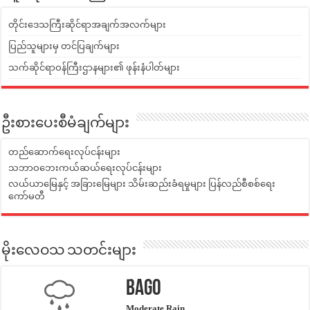
တိုင်းဒေသကြီးဆိုင်ရာအချက်အလက်များ
ပြည်သူများမှ တင်ပြချက်များ
သက်ဆိုင်ရာဝန်ကြီးဌာနများ၏ ဖုန်းနံပါတ်များ
ဦးစားပေးစီမံချက်များ
တည်ဆောက်ရေးလုပ်ငန်းများ
သဘာဝဘေးကယ်ဆယ်ရေးလုပ်ငန်းများ
လယ်ယာမြေနှင့် အခြားမြေများ သိမ်းဆည်းခံရမှုများ ပြန်လည်စီစစ်ရေး
ကော်မတီ
မိုးလေဝသ သတင်းများ
Bago
Moderate Rain