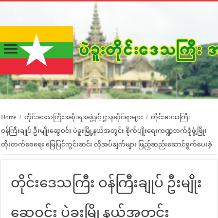
Home
/
တိုင်းဒေသကြီးအစိုးရအဖွဲ့နှင့် ဌာနဆိုင်ရာများ
/
တိုင်းဒေသကြီး
ဝန်ကြီးချုပ် ဦးမျိုးဆွေဝင်း ပဲခူးမြို့နယ်အတွင်း စိုက်ပျိုးရေးကဏ္ဍဘက်စုံဖွံ့ဖြိုး
တိုးတက်စေရေး မြေပြင်ကွင်းဆင်း လိုအပ်ချက်များ ဖြည့်ဆည်းဆောင်ရွက်ပေးခဲ့
တိုင်းဒေသကြီး ဝန်ကြီးချုပ် ဦးမျိုး
ဆွေဝင်း ပဲခူးမြို့နယ်အတွင်း