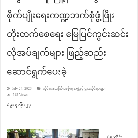
စိုက်ပျိုးရေးကဏ္ဍဘက်စုံဖွံ့ဖြိုး
တိုးတက်စေရေး မြေပြင်ကွင်းဆင်း
လိုအပ်ချက်များ ဖြည့်ဆည်း
ဆောင်ရွက်ပေးခဲ့
July 24, 2023
တိုင်းဒေသကြီးအစိုးရအဖွဲ့နှင့် ဌာနဆိုင်ရာများ
715 Views
ပဲခူး ဇူလိုင် ၂၄
==========================
ပဲခူးတိုင်း