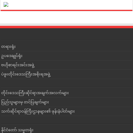
တရားရုံး
ဥပဒေချုပ်ရုံး
ဗဟိုစာရင်းအင်းအဖွဲ့
ပဲခူးတိုင်းဒေသကြီးအစိုးရအဖွဲ့
တိုင်းဒေသကြီးဆိုင်ရာအချက်အလက်များ
ပြည်သူများမှ တင်ပြချက်များ
သက်ဆိုင်ရာဝန်ကြီးဌာနများ၏ ဖုန်းနံပါတ်များ
နိုင်ငံတော် သမ္မတရုံး