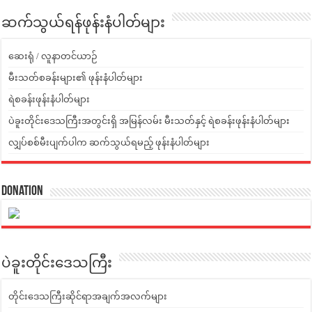
ဆက်သွယ်ရန်ဖုန်းနံပါတ်များ
ဆေးရုံ / လူနာတင်ယာဉ်
မီးသတ်စခန်းများ၏ ဖုန်းနံပါတ်များ
ရဲစခန်းဖုန်းနံပါတ်များ
ပဲခူးတိုင်းဒေသကြီးအတွင်းရှိ အမြန်လမ်း မီးသတ်နှင့် ရဲစခန်းဖုန်းနံပါတ်များ
လျှပ်စစ်မီးပျက်ပါက ဆက်သွယ်ရမည့် ဖုန်းနံပါတ်များ
Donation
ပဲခူးတိုင်းဒေသကြီး
တိုင်းဒေသကြီးဆိုင်ရာအချက်အလက်များ