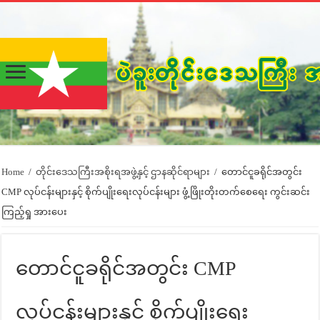
Home
/
တိုင်းဒေသကြီးအစိုးရအဖွဲ့နှင့် ဌာနဆိုင်ရာများ
/
တောင်ငူခရိုင်အတွင်း
CMP လုပ်ငန်းများနှင့် စိုက်ပျိုးရေးလုပ်ငန်းများ ဖွံ့ဖြိုးတိုးတက်စေရေး ကွင်းဆင်း
ကြည့်ရှု အားပေး
တောင်ငူခရိုင်အတွင်း CMP
လုပ်ငန်းများနှင့် စိုက်ပျိုးရေး