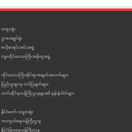
တရားရုံး
ဥပဒေချုပ်ရုံး
ဗဟိုစာရင်းအင်းအဖွဲ့
ပဲခူးတိုင်းဒေသကြီးအစိုးရအဖွဲ့
တိုင်းဒေသကြီးဆိုင်ရာအချက်အလက်များ
ပြည်သူများမှ တင်ပြချက်များ
သက်ဆိုင်ရာဝန်ကြီးဌာနများ၏ ဖုန်းနံပါတ်များ
နိုင်ငံတော် သမ္မတရုံး
ကာကွယ်ရေးဝန်ကြီးဌာန
နိုင်ငံခြားရေးဝန်ကြီးဌာန