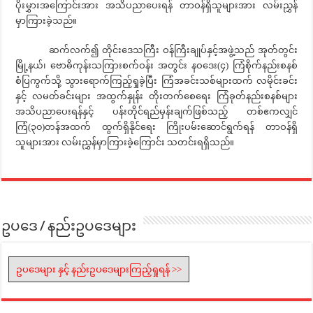
ပိုးမွှားအကြောင်းအား အသိပညာပေးရန် တာဝန်ရှိသူများအား လမ်းညွှန်
မှာကြားခဲ့သည်။
ဆက်လက်၍ တိုင်းဒေသကြီး ဝန်ကြီးချုပ်နှင့်အဖွဲ့သည် အုတ်တွင်း
မြို့နယ်၊ ဗောဓိကုန်းသကြားစက်ဝန်း အတွင်း နဝဒေး(၄) ကြံစိုက်နည်းစနစ်
စံပြကွက်သို့ သွားရောက်ကြည့်ရှုခဲ့ပြီး ကြံအခင်းသစ်များထက် လမိုင်းခင်း
နှင့် လမတ်ခင်းများ အထွက်နှုန်း တိုးတက်စေရေး ကြံခုတ်နည်းစနစ်များ
အသိပညာပေးရန်နှင့် ပန်းတိုင်ရည်မှန်းချက်ဖြစ်သည့် တစ်ဧကလျှင်
ကြံ(၃၀)တန်အထက် ထွက်ရှိနိုင်ရေး ကြိုးပမ်းဆောင်ရွက်ရန် တာဝန်ရှိ
သူများအား လမ်းညွှန်မှာကြားခဲ့ကြောင်း သတင်းရရှိသည်။
ဥပဒေ / နည်းဥပဒေများ
ဥပဒေများ နှင့် နည်းဥပဒေများကြည့်ရှုရန် >>