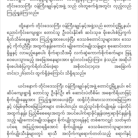
တိုင်းဒေသကြီး ဝန်ကြီးချုပ်နှင့်အဖွဲ့ သည် ဝါးတူစက်ရုံအတွင်း လှည့်လည်
ကြည့်ရှုခဲ့ကြသည်။
ထို့နောက် တိုင်းဒေသကြီး ဝန်ကြီးချုပ်နှင့်အဖွဲ့သည် တောင်ငူမြို့နယ်၊
ညောင်ကိုင်းကျေးရွာ၊ တောင်သူ ဦးဝင်းနိုင်၏ ဆင်းသုခ မိုးစပါးစံပြကွက်
ရိတ်သိမ်းနေမှုအား ကြည့်ရှုအားပေးခဲ့ပြီး ဒေသခံတောင်သူများအား ဒေသ
နှင့် ကိုက်ညီပြီး အထွက်နှုန်းကောင်း မျိုးကောင်းမျိုးသန့်များ စုဆောင်းထား
ရှိမှုနှင့် လာမည့်နွေစပါး စိုက်ရာသီအမှီ လက်ဆွဲကောက်စိုက်စက်များ ဖြန့်
ဝေပေးသွားမည့် အခြေအနေများအား ရှင်းလင်းပြောကြား ခဲ့သည်။ အဆိုပါ
မိုးစပါးစံပြကွက်ရိတ်သိမ်းခဲ့ရာ အစိုတင်း(၁၄၀)၊ အခြောက်
တင်း(၁၂၆)တင်း ထွက်ရှိခဲ့ကြောင်း သိရှိရသည်။
ယင်းနောက် တိုင်းဒေသကြီး ဝန်ကြီးချုပ်နှင့်အဖွဲ့ တောင်ငူမြို့နယ်၊ စင်
ဆိပ်ကျေးရွာရှိ တောင်သူ ဦးနိုင်ဦး ၏ ဆောင်းပဲတီစိမ်း အစေ့ကိရိယာဖြင့်
စိုက်ပျိုးနေမှုအား ကြည့်ရှုအားပေးခဲ့ပြီး ထရိုင်ဂိုဒါးမားသဘာဝမြေဩဇာ
နှင့် ပဲမြစ်ဖုဇီဝမြေဩဇာများ တစ်ပါတည်း ထည့်သွင်းစိုက်ပျိုးရန်၊ ပန်းတိုင်
အထွက်နှုန်း ပြည့်မီစေရေးအတွက် အပင်ပေါက်ရာခိုင်နှုန်း(၈၅)ရာခိုင်နှုန်းရှိ
သည့် မျိုးကောင်းမျိုးသန့်များ စိုက်ပျိုးသွားရန်နှင့် တစ်ဧကလျှင် သတ်မှတ်
ပင်ရေ အပြည့်အဝရရှိအောင် စိုက်ပျိုးရန်၊ ဒေသခံတောင်သူများအား
စိုက်ပျိုးသီးနှံများတွင် ရာသီ အလိုက်ကျရောက်တတ်သည့် ရောဂါနှင့်