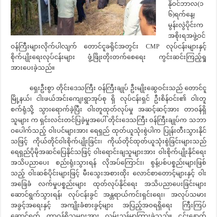
နိုဝင်ဘာလ(၁
၆)ရက်နေ့၊
မွန်းလွဲပိုင်းက
အစိုးရအဖွဲ့ဝင်
ဝန်ကြီးများလိုက်ပါလျက် တောင်ငူခရိုင်အတွင်း CMP လုပ်ငန်းများနှင့်
စိုက်ပျိုးရေးလုပ်ငန်းများ ဖွံ့ဖြိုးတိုးတက်စေရေး ကွင်းဆင်းကြည့်ရှု
အားပေးခဲ့သည်။
ရှေးဦးစွာ တိုင်းဒေသကြီး ဝန်ကြီးချုပ် ဦးမျိုးဆွေဝင်းသည် တောင်ငူ
မြို့နယ်၊ ငါးဖယ်အင်းကျေးရွာအုပ်စု ရှိ လုပ်ငန်းရှင် ဦးစိန်ဝင်း၏ ဝါးတူ
စက်ရုံသို့ သွားရောက်ခဲ့ပြီး ဝါးတူထုတ်လုပ်မှု အဆင့်ဆင့်အား တာဝန်ရှိ
သူများ က ရှင်းလင်းတင်ပြခဲ့မှုအပေါ် တိုင်းဒေသကြီး ဝန်ကြီးချုပ်က သဘာ
ဝပေါက်သည့် ဝါးပင်များအား ရေရှည် ထုတ်ယူသုံးစွဲပါက ပြုန်းတီးသွားနိုင်
သဖြင့် ကိုယ်တိုင်ဝါးစိုက်ပျိုးခြင်း၊ ကိုယ်တိုင်ထုတ်ယူသုံးစွဲခြင်းများသည်
ရေရှည်ပိုမိုအဆင်ပြေနိုင်သဖြင့် ဝါးရောင်းချသူများအား ဝါးစိုက်ပျိုးနိုင်ရေး
အသိပညာပေး စည်းရုံးသွားရန် လိုအပ်ကြောင်း၊ စွန့်ပစ်ပစ္စည်းများဖြစ်
သည့် ဝါးဆစ်ပိုင်းများဖြင့် မီးသွေးအစားထိုး လောင်စာတောင့်များနှင့် ဝါး
အခြေခံ လက်မှုပစ္စည်းများ ထုတ်လုပ်နိုင်ရေး အသိပညာပေးခြင်းများ
ဆောင်ရွက်သွားရန်၊ လုပ်ငန်းခွင် အန္တရာယ်ကင်းရှင်းရေး၊ အလုပ်သမား
အခွင့်အရေးနှင့် အကျိုးခံစားခွင့်များ အပြည့်အဝရရှိရေး ကြီးကြပ်
ဆောင်ရွက် တာဝန်ရှိသူများအား လမ်းညွှန်မှာကြားခဲ့သည်။ ၎င်းနောက်