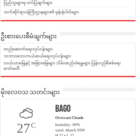
ပြည်သူများမှ တင်ပြချက်များ
သက်ဆိုင်ရာဝန်ကြီးဌာနများ၏ ဖုန်းနံပါတ်များ
ဦးစားပေးစီမံချက်များ
တည်ဆောက်ရေးလုပ်ငန်းများ
သဘာဝဘေးကယ်ဆယ်ရေးလုပ်ငန်းများ
လယ်ယာမြေနှင့် အခြားမြေများ သိမ်းဆည်းခံရမှုများ ပြန်လည်စီစစ်ရေး
ကော်မတီ
မိုးလေဝသ သတင်းများ
Bago
Overcast Clouds
27
C
humidity: 89%
wind: 4km/h SSW
H 27 • L 27