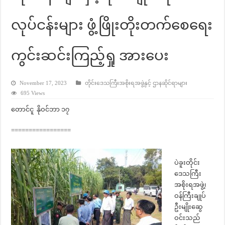
လုပ်ငန်းများ ဖွံ့ဖြိုးတိုးတက်စေရေး
ကွင်းဆင်းကြည့်ရှု အားပေး
November 17, 2023
တိုင်းဒေသကြီးအစိုးရအဖွဲ့နှင့် ဌာနဆိုင်ရာများ
695 Views
တောင်ငူ နိုဝင်ဘာ ၁၇
=================
ပဲခူးတိုင်း
ဒေသကြီး
အစိုးရအဖွဲ့၊
ဝန်ကြီးချုပ်
ဦးမျိုးဆွေ
ဝင်းသည်