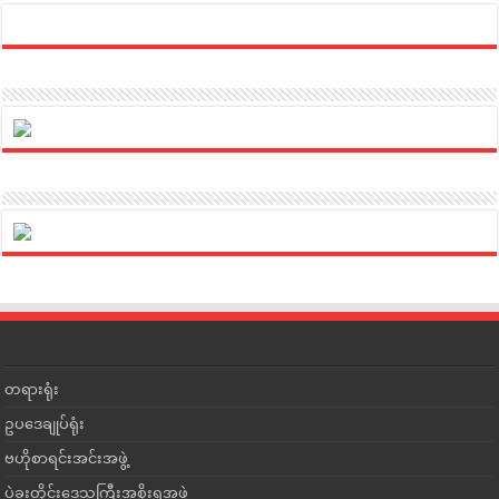
တရားရုံး
ဥပဒေချုပ်ရုံး
ဗဟိုစာရင်းအင်းအဖွဲ့
ပဲခူးတိုင်းဒေသကြီးအစိုးရအဖွဲ့