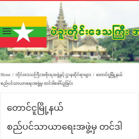
Home
/
တိုင်းဒေသကြီးအစိုးရအဖွဲ့နှင့် ဌာနဆိုင်ရာများ
/
တောင်ငူမြို့နယ်
စည်ပင်သာယာရေးအဖွဲ့မှ တင်ဒါခေါ်ယူခြင်း
တောင်ငူမြို့နယ်
စည်ပင်သာယာရေးအဖွဲ့မှ တင်ဒါ