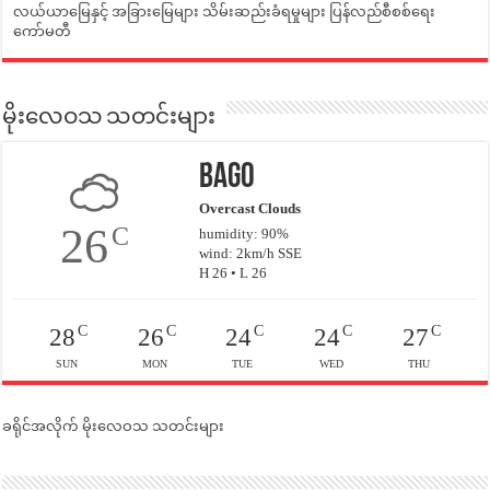
လယ်ယာမြေနှင့် အခြားမြေများ သိမ်းဆည်းခံရမှုများ ပြန်လည်စီစစ်ရေး
ကော်မတီ
မိုးလေဝသ သတင်းများ
Bago
Overcast Clouds
26
C
humidity: 90%
wind: 2km/h SSE
H 26 • L 26
C
C
C
C
C
28
26
24
24
27
SUN
MON
TUE
WED
THU
ခရိုင်အလိုက် မိုးလေဝသ သတင်းများ