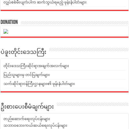
လျှပ်စစ်မီးပျက်ပါက ဆက်သွယ်ရမည့် ဖုန်းနံပါတ်များ
Donation
ပဲခူးတိုင်းဒေသကြီး
တိုင်းဒေသကြီးဆိုင်ရာအချက်အလက်များ
ပြည်သူများမှ တင်ပြချက်များ
သက်ဆိုင်ရာဝန်ကြီးဌာနများ၏ ဖုန်းနံပါတ်များ
ဦးစားပေးစီမံချက်များ
တည်ဆောက်ရေးလုပ်ငန်းများ
သဘာဝဘေးကယ်ဆယ်ရေးလုပ်ငန်းများ