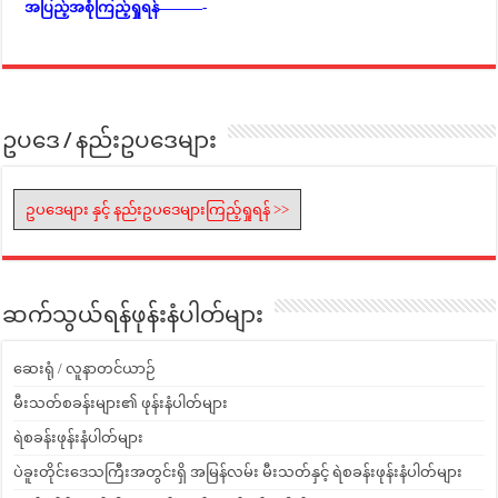
အပြည့်အစုံကြည့်ရှုရန်———-
ဥပဒေ / နည်းဥပဒေများ
ဥပဒေများ နှင့် နည်းဥပဒေများကြည့်ရှုရန် >>
ဆက်သွယ်ရန်ဖုန်းနံပါတ်များ
ဆေးရုံ / လူနာတင်ယာဉ်
မီးသတ်စခန်းများ၏ ဖုန်းနံပါတ်များ
ရဲစခန်းဖုန်းနံပါတ်များ
ပဲခူးတိုင်းဒေသကြီးအတွင်းရှိ အမြန်လမ်း မီးသတ်နှင့် ရဲစခန်းဖုန်းနံပါတ်များ