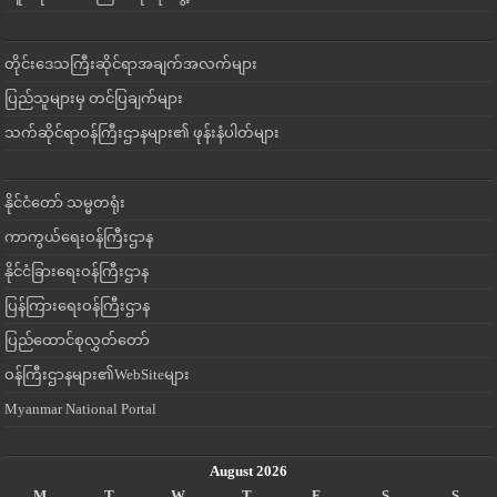
တိုင်းဒေသကြီးဆိုင်ရာအချက်အလက်များ
ပြည်သူများမှ တင်ပြချက်များ
သက်ဆိုင်ရာဝန်ကြီးဌာနများ၏ ဖုန်းနံပါတ်များ
နိုင်ငံတော် သမ္မတရုံး
ကာကွယ်ရေးဝန်ကြီးဌာန
နိုင်ငံခြားရေးဝန်ကြီးဌာန
ပြန်ကြားရေးဝန်ကြီးဌာန
ပြည်ထောင်စုလွှတ်တော်
ဝန်ကြီးဌာနများ၏WebSiteများ
Myanmar National Portal
August 2026
M
T
W
T
F
S
S