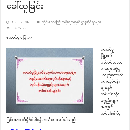
ခေါ်ယူခြင်း
April 17, 2025
တိုင်းဒေသကြီးအစိုးရအဖွဲ့နှင့် ဌာနဆိုင်ရာများ
565 Views
တောင်ငူ ဧပြီ ၁၇
တောင်ငူ
မြို့နယ်
စည်ပင်သာယ
ာရေးအဖွဲ့မှ
တည်ဆောက်
ရေးလုပ်ငန်း
များနှင့်
လုပ်ငန်းသုံး
ပစ္စည်းများ
အတွက်
တင်ဒါခေါ်ယူ
ခြင်းအား သိရှိနိုင်ပါရန် အသိပေးအပ်ပါသည်-