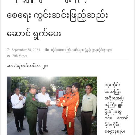
စေရေး ကွင်းဆင်းဖြည့်ဆည်း
ဆောင် ရွက်ပေး
September 28, 2024
တိုင်းဒေသကြီးအစိုးရအဖွဲ့နှင့် ဌာနဆိုင်ရာများ
708 Views
တောင်ငူ စက်တင်ဘာ ၂၈
ပဲခူးတိုင်း
ဒေသကြီး
အစိုးရအဖွဲ့၊
ဝန်ကြီးချုပ်
ဦးမျိုးဆွေ
ဝင်း၊ တောင်
ပိုင်းတိုင်း
စစ်ဌာနချုပ်၊