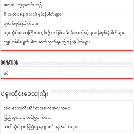
ဆေးရုံ / လူနာတင်ယာဉ်
မီးသတ်စခန်းများ၏ ဖုန်းနံပါတ်များ
ရဲစခန်းဖုန်းနံပါတ်များ
ပဲခူးတိုင်းဒေသကြီးအတွင်းရှိ အမြန်လမ်း မီးသတ်နှင့် ရဲစခန်းဖုန်းနံပါတ်များ
လျှပ်စစ်မီးပျက်ပါက ဆက်သွယ်ရမည့် ဖုန်းနံပါတ်များ
Donation
ပဲခူးတိုင်းဒေသကြီး
တိုင်းဒေသကြီးဆိုင်ရာအချက်အလက်များ
ပြည်သူများမှ တင်ပြချက်များ
သက်ဆိုင်ရာဝန်ကြီးဌာနများ၏ ဖုန်းနံပါတ်များ