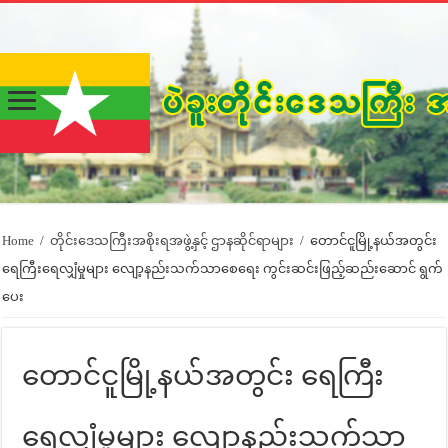
Home
/
တိုင်းဒေသကြီးအစိုးရအဖွဲ့နှင့် ဌာနဆိုင်ရာများ
/
တောင်ငူမြို့နယ်အတွင်း
ရေကြီးရေလျှံမှုများ လျော့နည်းသက်သာစေရေး ကွင်းဆင်းဖြည့်ဆည်းဆောင် ရွက်
ပေး
တောင်ငူမြို့နယ်အတွင်း ရေကြီး
ရေလျှံမှုများ လျော့နည်းသက်သာ