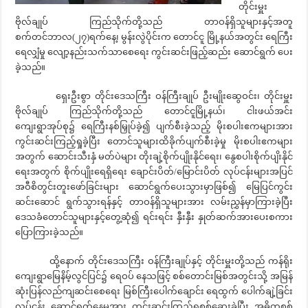
တိုင်းမှူး
ဗိုလ်ချုပ် ကြည်သိုက်တို့သည် တာဝန်ရှိသူများနှင့်အတူ
စက်တင်ဘာလ(၂၇)ရက်နေ့၊ မွန်းလွဲပိုင်းက တောင်ငူ မြို့နယ်အတွင်း ရေကြီး
ရေလျှံမှု လျော့နည်းသက်သာစေရေး ကွင်းဆင်းဖြည့်ဆည်း ဆောင်ရွက် ပေး
ခဲ့သည်။
ရှေးဦးစွာ တိုင်းဒေသကြီး ဝန်ကြီးချုပ် ဦးမျိုးဆွေဝင်း၊ တိုင်းမှူး
ဗိုလ်ချုပ် ကြည်သိုက်တို့သည် တောင်ငူမြို့နယ်၊ ငါးဖယ်အင်း
ကျေးရွာအုပ်စု၌ ရေကြီးနစ်မြှုပ်ခဲ့၍ ပျက်စီးခဲ့သည့် မိုးစပါးဧကများအား
ကွင်းဆင်းကြည့်ရှုခဲ့ပြီး တောင်သူများထိခိုက်ပျက်စီးခဲ့မှု မိုးစပါးဧကများ
အတွက် ဆောင်းသီးနှံ မတ်ပဲများ တိုးချဲ့စိုက်ပျိုးနိုင်ရေး၊ နွေစပါးစိုက်ပျိးနိုင်
ရေးအတွက် စိုက်ပျိုးရေရှိရေး ချောင်းပိတ်/မြောင်းပိတ် လုပ်ငန်းများအပြင်
အဝီစိတွင်းတူးဖော်ခြင်းများ ဆောင်ရွက်ပေးသွားမှာဖြစ်၍ မြေပြင်ကွင်း
ဆင်းဆောင် ရွက်သွားရန်နှင့် တာဝန်ရှိသူများအား လမ်းညွှန်မှာကြားခဲ့ပြီး
ဒေသခံတောင်သူများနှင့်တွေ့ဆုံ၍ ရင်းရင်း နှီးနှီး နှုတ်ဆက်အားပေးစကား
ပြောကြားခဲ့သည်။
ထို့နောက် တိုင်းဒေသကြီး ဝန်ကြီးချုပ်နှင့် တိုင်းမှူးတို့သည် ကန်ရိုး
ကျေးရွာမြေနိမ့်လွင်ပြင်၌ ရေဝပ် နေသဖြင့် စစ်တောင်းမြစ်အတွင်းသို့ အမြန်
ဆုံးပြန်လည်ကျဆင်းစေရေး မြစ်ကြီးပေါက်ချောင်း ရေထွက် ပေါက်ချဲ့ခြင်း
လုပ်ငန်း ဆောင်ရွက်နေမှုအား ကွင်းဆင်းကြည့်ရှုစစ်ဆေးခဲ့ပြီး အဓိကစစ်