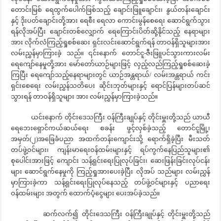
တောင်းမြစ် ရေထွက်ပေါက်ဖြစ်သည့် ချောင်းဖြူချောင်း၊ နွယ်တန်းချောင်း
နှင့် ဒိုးပတ်ချောင်းတို့အား ရေစီး ရေလာ ကောင်းမွန်စေရေး ဆောင်ရွက်သွား
ရန်လိုအပ်ပြီး ချောင်းတစ်လျှောက် ရေကြောင်းပိတ်ဆို့နိုင်သည့် နေရာများ
အား လိုက်လံကြည့်ရှုစစ်ဆေး ရှင်းလင်းဆောင်ရွက်ရန် တာဝန်ရှိသူများအား
လမ်းညွှန်မှာကြားခဲ့ သည်။ ၎င်းနောက် တောင်ငူ-ဇီးဖြူပင်သွားကားလမ်း
ရေကျော်နေမှုတို့အား မော်တော်ယာဉ်များဖြင့် လှည့်လည်ကြည့်ရှုစစ်ဆေးခဲ့
ကြပြီး ရေကျော်သည့်နေရာများတွင် ယာဉ်အန္တရာယ်/ လမ်းအန္တရာယ် ကင်း
ရှင်းစေရေး လမ်းညွှန်သတိပေး ဆိုင်းဘုတ်များနှင့် ရောင်ပြန်များတပ်ဆင်
သွားရန် တာဝန်ရှိသူများ အား လမ်းညွှန်မှာကြားခဲ့သည်။
ယင်းနောက် တိုင်းဒေသကြီး ဝန်ကြီးချုပ်နှင့် တိုင်းမှူးတို့သည် ယာယီ
ရေဘေးရှောင်ကယ်ဆယ်ရေး စခန်း ဖွင့်လှစ်ခဲ့သည့် တောင်ငူမြို့၊
အမှတ်(၂)အခြေခံပညာ အထက်တန်းကျောင်းသို့ ရောက်ရှိခဲ့ပြီး မီးသတ်
တပ်ဖွဲ့ဝင်များ၊ ကျန်းမာရေးဝန်ထမ်းများနှင့် ရပ်ကွက်နေပြည်သူများ၏
စုပေါင်းအားဖြင့် ကျောင်း သန့်ရှင်းရေးပြုလုပ်ခြင်း၊ ဆေးဖြန်းခြင်းလုပ်ငန်း
များ ဆောင်ရွက်နေမှုကို ကြည့်ရှုအားပေးခဲ့ပြီး လိုအပ် သည်များ လမ်းညွှန်
မှာကြားခဲ့ကာ သန့်ရှင်းရေးပြုလုပ်နေသည့် တပ်ဖွဲ့ဝင်များနှင့် ပညာရေး
ဝန်ထမ်းများ အတွက် ထောက်ပံ့ငွေများ ပေးအပ်ခဲ့သည်။
ဆက်လက်၍ တိုင်းဒေသကြီး ဝန်ကြီးချုပ်နှင့် တိုင်းမှူးတို့သည်