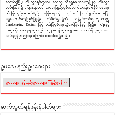
တောင်ငူမြို့၊ ထီးလှိုင်ရပ်ကွက်၊ ကေတုမတီရှေးဟောင်းကျုံးနှင့် ထီးလှိုင်
လမ်းကြားရှိ မြေနေရာတွင် အများပြည်သူစိတ်လက်အပန်းဖြေနိုင် စေရေး
ပန်းခြံတည်ဆောက်မည့် မြေနေရာသို့ ကွင်းဆင်းကြည့်ရှုစစ်ဆေးခဲ့ပြီး
ရှေးဟောင်းကျုံးနှင့်မြို့ရိုး ထိခိုက်မှုမရှိဘဲ သန့်ရှင်းသပ်ရပ်လှပသည့်
Landscaping Design ဖြင့် ပန်းခြံပုံစံရေးဆွဲတင်ပြရန်နှင့် မြိုရိုး၊ ကျုံးနှင့်
အများပိုင်မြေနေရာများတွင် ကျူးကျော်များမရှိစရေး တာဝန်ရှိသူများအား
လမ်းညွှန်မှာကြားခဲ့ ကြောင်း သတင်းရရှိသည်။
ဥပဒေ / နည်းဥပဒေများ
ဥပဒေများ နှင့် နည်းဥပဒေများကြည့်ရှုရန် >>
ဆက်သွယ်ရန်ဖုန်းနံပါတ်များ