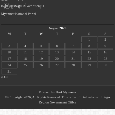
ဝန်ကြီးဌာနများ၏WebSiteများ
Myanmar National Portal
August 2026
M
T
W
T
F
S
S
1
2
3
4
5
6
7
8
9
10
11
12
13
14
15
16
17
18
19
20
21
22
23
24
25
26
27
28
29
30
31
« Jul
Powered by
Host Myanmar
© Copyright 2026, All Rights Reserved. This is the official website of Bago
Region Government Office