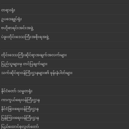
တရားရုံး
ဥပဒေချုပ်ရုံး
ဗဟိုစာရင်းအင်းအဖွဲ့
ပဲခူးတိုင်းဒေသကြီးအစိုးရအဖွဲ့
တိုင်းဒေသကြီးဆိုင်ရာအချက်အလက်များ
ပြည်သူများမှ တင်ပြချက်များ
သက်ဆိုင်ရာဝန်ကြီးဌာနများ၏ ဖုန်းနံပါတ်များ
နိုင်ငံတော် သမ္မတရုံး
ကာကွယ်ရေးဝန်ကြီးဌာန
နိုင်ငံခြားရေးဝန်ကြီးဌာန
ပြန်ကြားရေးဝန်ကြီးဌာန
ပြည်ထောင်စုလွှတ်တော်