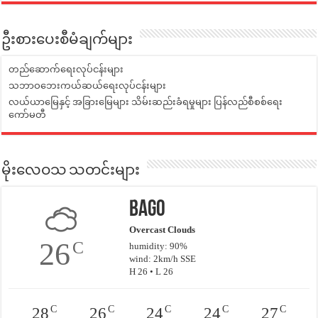
ဦးစားပေးစီမံချက်များ
တည်ဆောက်ရေးလုပ်ငန်းများ
သဘာဝဘေးကယ်ဆယ်ရေးလုပ်ငန်းများ
လယ်ယာမြေနှင့် အခြားမြေများ သိမ်းဆည်းခံရမှုများ ပြန်လည်စီစစ်ရေး
ကော်မတီ
မိုးလေဝသ သတင်းများ
Bago
Overcast Clouds
26
C
humidity: 90%
wind: 2km/h SSE
H 26 • L 26
C
C
C
C
C
28
26
24
24
27