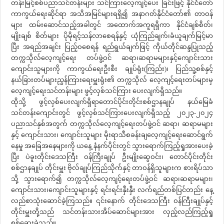
တန်းမြင့်စစ်ပညာသင်တန်းများ သင်ကြားလေ့ကျင့်ပေး ခြင်းဖြင့် နိုင်ငံတော်
ကာကွယ်ရေးဆိုင်ရာ အသိအမြင်များရရှိ၍ အနာဂတ်နိုင်ငံတော်၏ တာဝန်
များ ထမ်းဆောင်သည့်အခါတွင် အထောက်အကူရရှိကာ နိုင်ငံချစ်စိတ်၊
မျိုးချစ် စိတ်များ ပိုမိုရင့်သန်လာစေရန်နှင့် ယုံကြည်ချက်၊ခံယူချက်မြင့်မာ
ပြီး အရည်အချင်း ပြည့်ဝစေရန် ရည်ရွယ်ချက်ဖြင့် ကိုယ်တိုင်ဆန္ဒပြုသည့်
တက္ကသိုလ်လေ့ကျင့်ရေး တပ်ဖွဲ့ဝင် ဆရာ၊ဆရာမများနှင့်ကျောင်းသား
ကျောင်းသူများကို ကာကွယ်ရေးဦးစီး ချုပ်ရုံး(ကြည်း)၊ ပြည်သူ့စစ်နှင့်
နယ်ခြားတပ်များညွှန်ကြားရေးမှူးရုံး၏ တက္ကသိုလ် လေ့ကျင့်ရေးတပ်များမှ
လေ့ကျင့်ရေးသင်တန်းများ ဖွင့်လှစ်သင်ကြား ပေးလျက်ရှိသည်။
ထိုသို့ ဖွင့်လှစ်ပေးလျက်ရှိရာတောင်ပိုင်းတိုင်းစစ်ဌာနချုပ် နယ်မြေခံ
သင်တန်းကျောင်းတွင် ဖွင့်လှစ်သင်ကြားပေးလျက်ရှိသည့် ၂၀၂၃-၂၀၂၄
ပညာသင်နှစ်အတွက် တက္ကသိုလ်လေ့ကျင့်ရေးတပ်ဖွဲ့ဝင် ဆရာ၊ ဆရာမများ
နှင့် ကျောင်းသား၊ ကျောင်းသူများ မိုးရာသီစခန်းချလေ့ကျင့်ရေးဆောင်ရွက်
နေမှု အခြေအနေများကို ယနေ့ နံနက်ပိုင်းတွင် သွားရောက်ကြည့်ရှုအားပေးခဲ့
ပြီး ပဲခူးတိုင်းဒေသကြီး ဝန်ကြီးချုပ် ဦးမျိုးဆွေဝင်း၊ တောင်ပိုင်းတိုင်း
စစ်ဌာနချုပ် တိုင်းမှူး ဗိုလ်ချုပ်ကြည်သိုက်နှင့် တာဝန်ရှိသူများက စားရိပ်သာ
သို့ သွားရောက်၍ တက္ကသိုလ်လေ့ကျင့်ရေးတပ်ဖွဲ့ဝင် ဆရာ၊ဆရာမများ၊
ကျောင်းသား၊ကျောင်းသူများနှင့် ရင်းရင်းနှီးနှီး လက်ရည်တစ်ပြင်တည်း နေ့
လည်စာသုံးဆောင်ခဲ့ကြသည်။ ၎င်းနောက် တိုင်းဒေသကြီး ဝန်ကြီးချုပ်နှင့်
တိုင်းမှူးတို့သည် သင်တန်းသားအိပ်ဆောင်များအား လှည့်လည်ကြည့်ရှု
စစ်ဆေးခဲ့သည်။