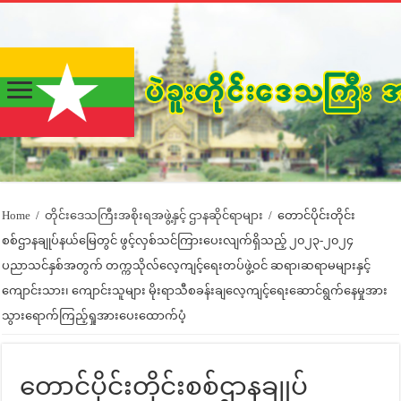
Home
/
တိုင်းဒေသကြီးအစိုးရအဖွဲ့နှင့် ဌာနဆိုင်ရာများ
/
တောင်ပိုင်းတိုင်း
စစ်ဌာနချုပ်နယ်မြေတွင် ဖွင့်လှစ်သင်ကြားပေးလျက်ရှိသည့် ၂၀၂၃-၂၀၂၄
ပညာသင်နှစ်အတွက် တက္ကသိုလ်လေ့ကျင့်ရေးတပ်ဖွဲ့ဝင် ဆရာ၊ဆရာမများနှင့်
ကျောင်းသား၊ ကျောင်းသူများ မိုးရာသီစခန်းချလေ့ကျင့်ရေးဆောင်ရွက်နေမှုအား
သွားရောက်ကြည့်ရှုအားပေးထောက်ပံ့
တောင်ပိုင်းတိုင်းစစ်ဌာနချုပ်