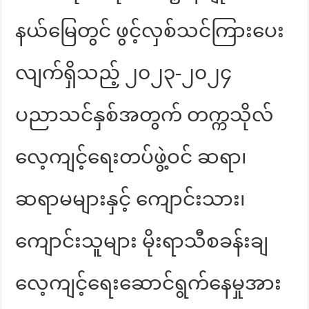
နယ်မြေတွင် ဖွင့်လှစ်သင်ကြားပေး
လျက်ရှိသည့် ၂၀၂၃-၂၀၂၄
ပညာသင်နှစ်အတွက် တက္ကသိုလ်
လေ့ကျင့်ရေးတပ်ဖွဲ့ဝင် ဆရာ၊
ဆရာမများနှင့် ကျောင်းသား၊
ကျောင်းသူများ မိုးရာသီစခန်းချ
လေ့ကျင့်ရေးဆောင်ရွက်နေမှုအား