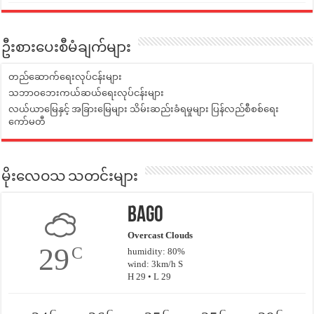
ဦးစားပေးစီမံချက်များ
တည်ဆောက်ရေးလုပ်ငန်းများ
သဘာဝဘေးကယ်ဆယ်ရေးလုပ်ငန်းများ
လယ်ယာမြေနှင့် အခြားမြေများ သိမ်းဆည်းခံရမှုများ ပြန်လည်စီစစ်ရေး
ကော်မတီ
မိုးလေဝသ သတင်းများ
Bago
Overcast Clouds
29
C
humidity: 80%
wind: 3km/h S
H 29 • L 29
C
C
C
C
C