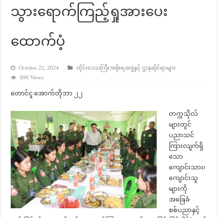
သွားရောက်ကြည့်ရှုအားပေး
ထောက်ပံ့
October 22, 2024
တိုင်းဒေသကြီးအစိုးရအဖွဲ့နှင့် ဌာနဆိုင်ရာများ
696 Views
တောင်ငူ အောက်တိုဘာ ၂၂
တက္ကသိုလ်
များတွင်
ပညာသင်
ကြားလျက်ရှိ
သော
ကျောင်းသား၊
ကျောင်းသူ
များကို
အခြေခံ
စစ်ပညာနှင့်