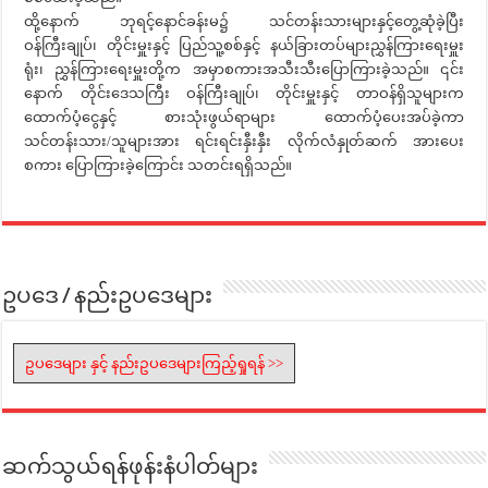
ထို့နောက် ဘုရင့်နောင်ခန်းမ၌ သင်တန်းသားများနှင့်တွေ့ဆုံခဲ့ပြီး
ဝန်ကြီးချုပ်၊ တိုင်းမှူးနှင့် ပြည်သူ့စစ်နှင့် နယ်ခြားတပ်များညွှန်ကြားရေးမှူး
ရုံး၊ ညွှန်ကြားရေးမှူးတို့က အမှာစကားအသီးသီးပြောကြားခဲ့သည်။ ၎င်း
နောက် တိုင်းဒေသကြီး ဝန်ကြီးချုပ်၊ တိုင်းမှူးနှင့် တာဝန်ရှိသူများက
ထောက်ပံ့ငွေနှင့် စားသုံးဖွယ်ရာများ ထောက်ပံ့ပေးအပ်ခဲ့ကာ
သင်တန်းသား/သူများအား ရင်းရင်းနှီးနှီး လိုက်လံနှုတ်ဆက် အားပေး
စကား ပြောကြားခဲ့ကြောင်း သတင်းရရှိသည်။
ဥပဒေ / နည်းဥပဒေများ
ဥပဒေများ နှင့် နည်းဥပဒေများကြည့်ရှုရန် >>
ဆက်သွယ်ရန်ဖုန်းနံပါတ်များ