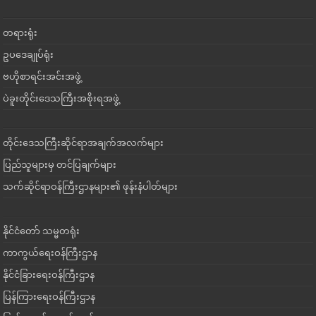
တရားရုံး
ဥပဒေချုပ်ရုံး
ဗဟိုစာရင်းအင်းအဖွဲ့
ပဲခူးတိုင်းဒေသကြီးအစိုးရအဖွဲ့
တိုင်းဒေသကြီးဆိုင်ရာအချက်အလက်များ
ပြည်သူများမှ တင်ပြချက်များ
သက်ဆိုင်ရာဝန်ကြီးဌာနများ၏ ဖုန်းနံပါတ်များ
နိုင်ငံတော် သမ္မတရုံး
ကာကွယ်ရေးဝန်ကြီးဌာန
နိုင်ငံခြားရေးဝန်ကြီးဌာန
ပြန်ကြားရေးဝန်ကြီးဌာန