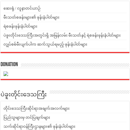
ဆေးရုံ / လူနာတင်ယာဉ်
မီးသတ်စခန်းများ၏ ဖုန်းနံပါတ်များ
ရဲစခန်းဖုန်းနံပါတ်များ
ပဲခူးတိုင်းဒေသကြီးအတွင်းရှိ အမြန်လမ်း မီးသတ်နှင့် ရဲစခန်းဖုန်းနံပါတ်များ
လျှပ်စစ်မီးပျက်ပါက ဆက်သွယ်ရမည့် ဖုန်းနံပါတ်များ
Donation
ပဲခူးတိုင်းဒေသကြီး
တိုင်းဒေသကြီးဆိုင်ရာအချက်အလက်များ
ပြည်သူများမှ တင်ပြချက်များ
သက်ဆိုင်ရာဝန်ကြီးဌာနများ၏ ဖုန်းနံပါတ်များ