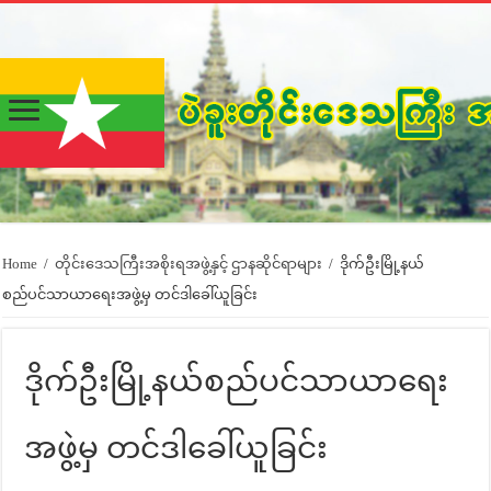
Home
/
တိုင်းဒေသကြီးအစိုးရအဖွဲ့နှင့် ဌာနဆိုင်ရာများ
/
ဒိုက်ဦးမြို့နယ်
စည်ပင်သာယာရေးအဖွဲ့မှ တင်ဒါခေါ်ယူခြင်း
ဒိုက်ဦးမြို့နယ်စည်ပင်သာယာရေး
အဖွဲ့မှ တင်ဒါခေါ်ယူခြင်း