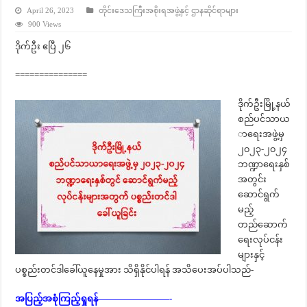
April 26, 2023
တိုင်းဒေသကြီးအစိုးရအဖွဲ့နှင့် ဌာနဆိုင်ရာများ
900 Views
ဒိုက်ဦး ဧပြီ ၂၆
===============
ဒိုက်ဦးမြို့နယ်
စည်ပင်သာယ
ာရေးအဖွဲ့မှ
၂၀၂၃-၂၀၂၄
ဘဏ္ဍာရေးနှစ်
အတွင်း
ဆောင်ရွက်
မည့်
တည်ဆောက်
ရေးလုပ်ငန်း
များနှင့်
ပစ္စည်းတင်ဒါခေါ်ယူနေမှုအား သိရှိနိုင်ပါရန် အသိပေးအပ်ပါသည်-
အပြည့်အစုံကြည့်ရှုရန်————————-