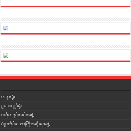
တရားရုံး
ဥပဒေချုပ်ရုံး
ဗဟိုစာရင်းအင်းအဖွဲ့
ပဲခူးတိုင်းဒေသကြီးအစိုးရအဖွဲ့