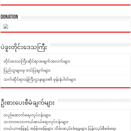
Donation
ပဲခူးတိုင်းဒေသကြီး
တိုင်းဒေသကြီးဆိုင်ရာအချက်အလက်များ
ပြည်သူများမှ တင်ပြချက်များ
သက်ဆိုင်ရာဝန်ကြီးဌာနများ၏ ဖုန်းနံပါတ်များ
ဦးစားပေးစီမံချက်များ
တည်ဆောက်ရေးလုပ်ငန်းများ
သဘာဝဘေးကယ်ဆယ်ရေးလုပ်ငန်းများ
လယ်ယာမြေနှင့် အခြားမြေများ သိမ်းဆည်းခံရမှုများ ပြန်လည်စီစစ်ရေး