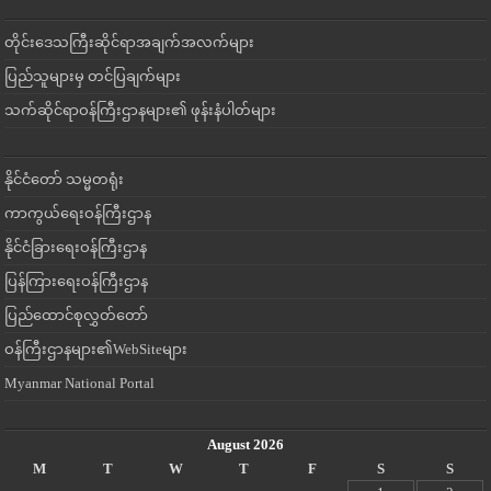
တိုင်းဒေသကြီးဆိုင်ရာအချက်အလက်များ
ပြည်သူများမှ တင်ပြချက်များ
သက်ဆိုင်ရာဝန်ကြီးဌာနများ၏ ဖုန်းနံပါတ်များ
နိုင်ငံတော် သမ္မတရုံး
ကာကွယ်ရေးဝန်ကြီးဌာန
နိုင်ငံခြားရေးဝန်ကြီးဌာန
ပြန်ကြားရေးဝန်ကြီးဌာန
ပြည်ထောင်စုလွှတ်တော်
ဝန်ကြီးဌာနများ၏WebSiteများ
Myanmar National Portal
August 2026
M
T
W
T
F
S
S