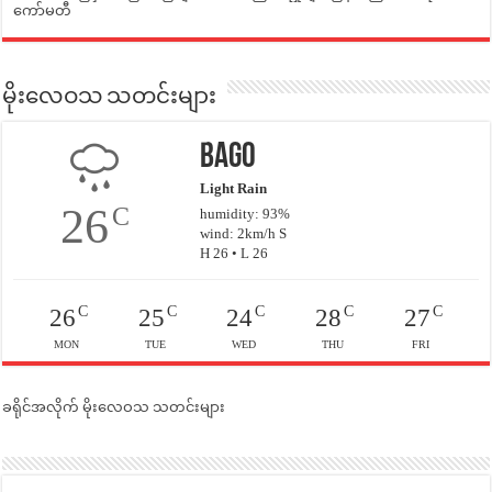
ကော်မတီ
မိုးလေဝသ သတင်းများ
Bago
Light Rain
26
C
humidity: 93%
wind: 2km/h S
H 26 • L 26
C
C
C
C
C
26
25
24
28
27
MON
TUE
WED
THU
FRI
ခရိုင်အလိုက် မိုးလေဝသ သတင်းများ