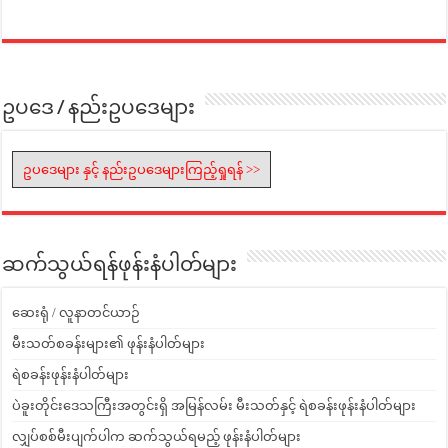
ဥပဒေ / နည်းဥပဒေများ
ဥပဒေများ နှင့် နည်းဥပဒေများကြည့်ရှုရန် >>
ဆက်သွယ်ရန်ဖုန်းနံပါတ်များ
ဆေးရုံ / လူနာတင်ယာဉ်
မီးသတ်စခန်းများ၏ ဖုန်းနံပါတ်များ
ရဲစခန်းဖုန်းနံပါတ်များ
ပဲခူးတိုင်းဒေသကြီးအတွင်းရှိ အမြန်လမ်း မီးသတ်နှင့် ရဲစခန်းဖုန်းနံပါတ်များ
လျှပ်စစ်မီးပျက်ပါက ဆက်သွယ်ရမည့် ဖုန်းနံပါတ်များ