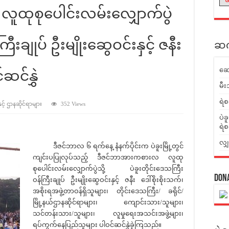
ထုစုပေါင်းလမ်းလျှောက်ပွဲ
ြီးချုပ် ဦးမျိုးဆွေဝင်းနှင့် ဇနီး
ဆက်
ဆေ
်ဆင်နွှဲ
မီး
ရဲစ
င့် ဌာနဆိုင်ရာများ
352 Views
ပဲခ
ရဲစ
လျှ
ဒီဇင်ဘာလ ၆ ရက်နေ့ နံနက်ပိုင်းက ပဲခူးမြို့တွင်
ကျင်းပပြုလုပ်သည့် ဒီဇင်ဘာအားကစားလ လူထု
စုပေါင်းလမ်းလျှောက်ပွဲသို့ ပဲခူးတိုင်းဒေသကြီး
Don
ဝန်ကြီးချုပ် ဦးမျိုးဆွေဝင်းနှင့် ဇနီး ဒေါ်စိုးစိုးသက်၊
အစိုးရအဖွဲ့တာဝန်ရှိသူများ၊ တိုင်းဒေသကြီး/ ခရိုင်/
မြို့နယ်ဌာနဆိုင်ရာများ၊ ကျောင်းသား/သူများ၊
သင်တန်းသား/သူများ၊ လူမှုရေးအသင်းအဖွဲ့များ၊
ရပ်ကွက်နေပြည်သူများ ပါဝင်ဆင်နွှဲခဲ့ကြသည်။