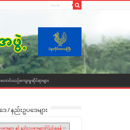
းဟောင်းယဉ်ကျေးမှုဆိုင်ရာများ
ဒေ / နည်းဥပဒေများ
ပဒေများ နှင့် နည်းဥပဒေများကြည့်ရှုရန် >>