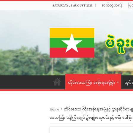
ဆက်သွယ်ရန်
ပြ
SATURDAY , 8 AUGUST 2026
တိုင်းဒေသကြီး အစိုးရအဖွဲ့ရုံး
အုပ်
Home
/
တိုင်းဒေသကြီးအစိုးရအဖွဲ့နှင့် ဌာနဆိုင်ရာမျ
ဒေသကြီး ဝန်ကြီးချုပ် ဦးမျိုးဆွေဝင်းနှင့် ဇနီး ဒေါ်စိုး