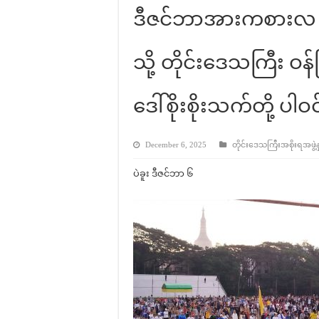
ဒီဇင်ဘာအားကစားလ လူ
သို့ တိုင်းဒေသကြီး ဝန်က
ဒေါ်စိုးစိုးသက်တို့ ပါဝင
December 6, 2025
တိုင်းဒေသကြီးအစိုးရအဖွဲ့နှ
ပဲခူး ဒီဇင်ဘာ ၆