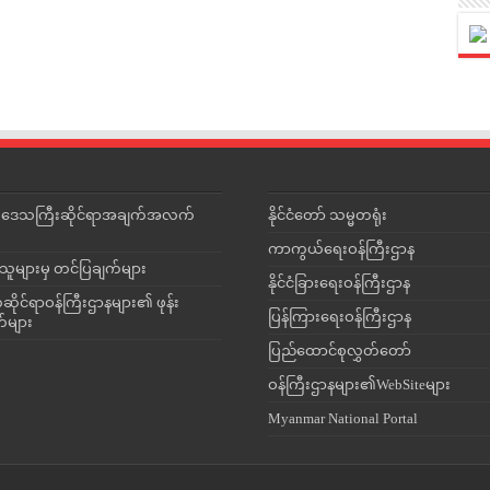
င်းဒေသကြီးဆိုင်ရာအချက်အလက်
နိုင်ငံတော် သမ္မတရုံး
ကာကွယ်ရေးဝန်ကြီးဌာန
သူများမှ တင်ပြချက်များ
နိုင်ငံခြားရေးဝန်ကြီးဌာန
ိုင်ရာဝန်ကြီးဌာနများ၏ ဖုန်း
ပြန်ကြားရေးဝန်ကြီးဌာန
တ်များ
ပြည်ထောင်စုလွှတ်တော်
ဝန်ကြီးဌာနများ၏WebSiteများ
Myanmar National Portal