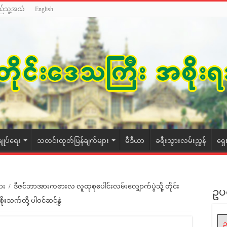
ည်သူ့အသံ
English
ချုပ်ရေး
သတင်းထုတ်ပြန်ချက်များ
မီဒီယာ
ခရီးသွားလမ်းညွှန်
ရှေ
ား
/
ဒီဇင်ဘာအားကစားလ လူထုစုပေါင်းလမ်းလျှောက်ပွဲသို့ တိုင်း
ဥပ
စိုးသက်တို့ ပါဝင်ဆင်နွှဲ
ဥ