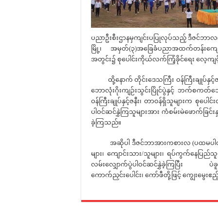
ပညာဦးစီးဌာနမှကျင်းပပြုလုပ်သည့် ဒီဇင်ဘာလ(ပထ
မြို့၊ အမှတ်(၃)အခြေခံပညာအထက်တန်းကျောင
အတွင်း၌ စုပေါင်းကိုယ်လက်ကြံ့ခိုင်ရေး လေ့ကျင့
ထို့နောက် တိုင်းဒေသကြီး ဝန်ကြီးချုပ်နှင့်ဇနီးတိ
ဘောလုံးဂိုးကျဉ်းသွင်းပြိုင်ပွဲနှင့် ဘက်စကတ်ဘ
ဝန်ကြီးချုပ်နှင့်ဇနီး၊ တာဝန်ရှိသူများက စုပ
ပါဝင်ဆင်နွှဲကြသူများအား ကံစမ်းမဲဖောက်ခြင်းနှင
ခဲ့ကြသည်။
အဆိုပါ ဒီဇင်ဘာအားကစားလ (ပထမပါတ်)လူထုစ
များ၊ ကျောင်းသား/သူများ၊ ရပ်ကွက်နေပြည်သူမ
လမ်းလျှောက်ပွဲပါဝင်ဆင်နွှဲခဲ့ကြပြီး ပ
ကောက်ညှင်းပေါင်း၊ ကော်ဖီတို့ဖြင့် ကျွေးမွေး