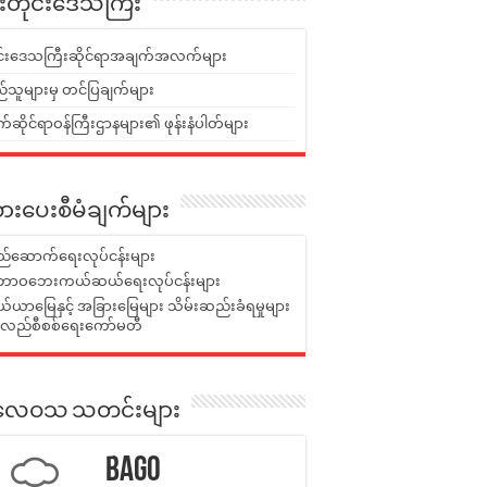
ူးတိုင်းဒေသကြီး
ုင်းဒေသကြီးဆိုင်ရာအချက်အလက်များ
်သူများမှ တင်ပြချက်များ
ဆိုင်ရာဝန်ကြီးဌာနများ၏ ဖုန်းနံပါတ်များ
ားပေးစီမံချက်များ
်ဆောက်ရေးလုပ်ငန်းများ
ာဝဘေးကယ်ဆယ်ရေးလုပ်ငန်းများ
ယာမြေနှင့် အခြားမြေများ သိမ်းဆည်းခံရမှုများ
န်လည်စီစစ်ရေးကော်မတီ
ုးလေဝသ သတင်းများ
Bago