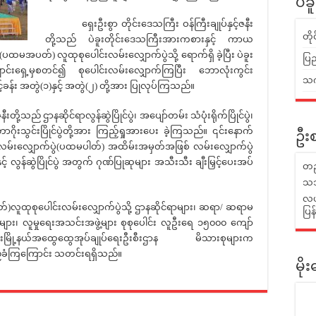
ပဲခ
ရှေးဦးစွာ တိုင်းဒေသကြီး ဝန်ကြီးချုပ်နှင့်ဇနီး
တိ
တို့သည် ပဲခူးတိုင်းဒေသကြီးအားကစားနှင့် ကာယ
မအပတ်) လူထုစုပေါင်းလမ်းလျှောက်ပွဲသို့ ရောက်ရှိ ခဲ့ပြီး ပဲခူး
ပြည
်းရှေ့မှစတင်၍ စုပေါင်းလမ်းလျှောက်ကြပြီး ဘောလုံးကွင်း
သက်
်ခန်း အတွဲ(၁)နှင့် အတွဲ(၂) တို့အား ပြုလုပ်ကြသည်။
ု့သည် ဌာနဆိုင်ရာလွန်ဆွဲပြိုင်ပွဲ၊ အပျော်တမ်း သံပုံးရိုက်ပြိုင်ပွဲ၊
ောဂိုးသွင်းပြိုင်ပွဲတို့အား ကြည့်ရှုအားပေး ခဲ့ကြသည်။ ၎င်းနောက်
ဦးစ
ေါင်းလမ်းလျှောက်ပွဲ(ပထမပါတ်) အထိမ်းအမှတ်အဖြစ် လမ်းလျှောက်ပွဲ
့် လွန်ဆွဲပြိုင်ပွဲ အတွက် ဂုဏ်ပြုဆုများ အသီးသီး ချီးမြှင့်ပေးအပ်
တည
သဘ
လယ်
ုပေါင်းလမ်းလျှောက်ပွဲသို့ ဌာနဆိုင်ရာများ၊ ဆရာ/ ဆရာမ
ပြ
ျား၊ လူမှုရေးအသင်းအဖွဲ့များ စုစုပေါင်း လူဦးရေ ၁၅၀၀၀ ကျော်
ဲခူးမြို့နယ်အထွေထွေအုပ်ချုပ်ရေးဦးစီးဌာန မိသားစုများက
ဧည့်ခံကြကြောင်း သတင်းရရှိသည်။
မိ