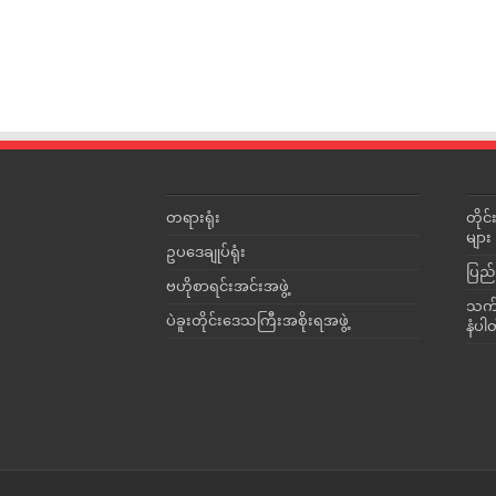
တရားရုံး
တို
များ
ဥပဒေချုပ်ရုံး
ပြည်
ဗဟိုစာရင်းအင်းအဖွဲ့
သက်ဆ
ပဲခူးတိုင်းဒေသကြီးအစိုးရအဖွဲ့
နံပါ