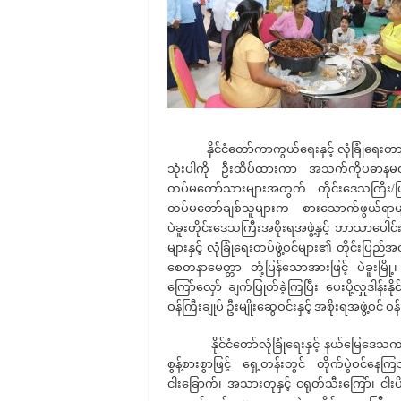
နိုင်ငံတော်ကာကွယ်ရေးနှင့် လုံခြုံရေးတာဝန်မျ
သုံးပါကို ဦးထိပ်ထားကာ အသက်ကိုပဓာနမထ
တပ်မတော်သားများအတွက် တိုင်းဒေသကြီး/ပြ
တပ်မတော်ချစ်သူများက စားသောက်ဖွယ်ရာမျာ
ပဲခူးတိုင်းဒေသကြီးအစိုးရအဖွဲ့နှင့် ဘာသာပေါ
များနှင့် လုံခြုံရေးတပ်ဖွဲ့ဝင်များ၏ တိုင်းပြည်အတွ
စေတနာမေတ္တာ တုံ့ပြန်သောအားဖြင့် ပဲခူးမြို့
ကြော်လှော် ချက်ပြုတ်ခဲ့ကြပြီး ပေးပို့လှူဒါန်းနိ
ဝန်ကြီးချုပ် ဦးမျိုးဆွေဝင်းနှင့် အစိုးရအဖွဲ့ဝ
နိုင်ငံတော်လုံခြုံရေးနှင့် နယ်မြေဒေသက
စွန့်စားစွာဖြင့် ရှေ့တန်းတွင် တိုက်ပွဲဝင်န
ငါးခြောက်၊ အသားတုနှင့် ငရုတ်သီးကြော်၊ ငါးပိ