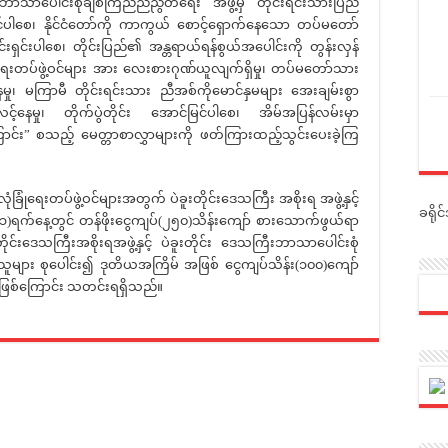
ာသာပေါင်းစုံချစ်ကြည်ညီညွတ်ရေး အဖွဲ့မှ တိုင်းရင်းသားပြည်
ပါစေ၊ နိုင်ငံတော်ကို ကာကွယ် စောင့်ရှောက်နေသော တပ်မတော်
င်းရှင်းပါစေ၊ တိုင်းပြည်၏ အန္တရာယ်ရန်စွယ်အပေါင်းကို တွန်းလှန်
ရေးတပ်ဖွဲ့ဝင်များ အား လေးစားဂုဏ်ယူလျက်ရှိမှု၊ တပ်မတော်သား
နေမှု၊ မကြာမီ တိုင်းရင်းသား ညီအစ်ကိုမောင်နှမများ အေးချမ်းစွာ
င့်နေမှု၊ တိုက်ပွဲတိုင်း အောင်မြင်ပါစေ၊ အိမ်အပြန်လမ်းမှာ
ြောင်း” စသည့် မေတ္တာစာလွှာများကို ဖတ်ကြားထည့်သွင်းပေးခဲ့ကြ
ရေးတပ်ဖွဲ့ဝင်များအတွက် ပဲခူးတိုင်းဒေသကြီး အစိုးရ အဖွဲ့နှင့်
ခရို
)ရက်နေ့တွင် တန်ဖိုးငွေကျပ်(၂၅၀)သိန်းကျော် စားသောက်ဖွယ်ရာ
းတိုင်းဒေသကြီးအစိုးရအဖွဲ့နှင့် ပဲခူးတိုင်း ဒေသကြီးဘာသာပေါင်းစုံ
်သူများ စုပေါင်း၍ ဒုတိယအကြိမ် အဖြစ် ငွေကျပ်သိန်း(၁၀၀)ကျော်
်းဖြစ်ကြောင်း သတင်းရရှိသည်။