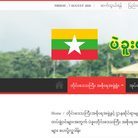
ဆက်သွယ်ရန်
ပြည်
FRIDAY , 7 AUGUST 2026
တိုင်းဒေသကြီး အစိုးရအဖွဲ့ရုံး
အုပ်
Home
/
တိုင်းဒေသကြီးအစိုးရအဖွဲ့နှင့် ဌာနဆိုင်ရာမျ
တပ်ဖွဲ့ဝင်များအတွက် ပဲခူးတိုင်းဒေသကြီး အစိုးရအဖ
များ ပေးပို့လှူဒါန်း