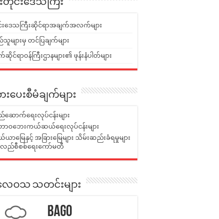
ူးတိုင်းဒေသကြီး
ုင်းဒေသကြီးဆိုင်ရာအချက်အလက်များ
်သူများမှ တင်ပြချက်များ
ဆိုင်ရာဝန်ကြီးဌာနများ၏ ဖုန်းနံပါတ်များ
ားပေးစီမံချက်များ
်ဆောက်ရေးလုပ်ငန်းများ
ာဝဘေးကယ်ဆယ်ရေးလုပ်ငန်းများ
ယာမြေနှင့် အခြားမြေများ သိမ်းဆည်းခံရမှုများ
န်လည်စီစစ်ရေးကော်မတီ
ုးလေဝသ သတင်းများ
Bago