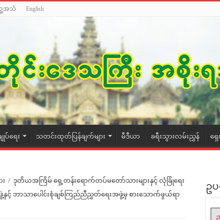
သူ့အသံ
English
ချုပ်ရေး
သတင်းထုတ်ပြန်ချက်များ
မီဒီယာ
ခရီးသွားလမ်းညွှန်
ရှေ
ား
/
ဒုတိယအကြိမ် ရှေ့တန်းရောက်တပ်မတော်သားများနှင့် လုံခြုံရေး
ဥပ
ွဲ့နှင့် ဘာသာပေါင်းစုံချစ်ကြည်ညီညွှတ်ရေးအဖွဲ့မှ စားသောက်ဖွယ်ရာ
ဥ