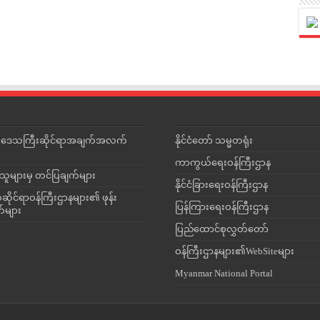
င်းဒေသကြီးဆိုင်ရာအချက်အလက်
နိုင်ငံတော် သမ္မတရုံး
ကာကွယ်ရေးဝန်ကြီးဌာန
သူများမှ တင်ပြချက်များ
နိုင်ငံခြားရေးဝန်ကြီးဌာန
ိုင်ရာဝန်ကြီးဌာနများ၏ ဖုန်း
ပြန်ကြားရေးဝန်ကြီးဌာန
တ်များ
ပြည်ထောင်စုလွှတ်တော်
ဝန်ကြီးဌာနများ၏WebSiteများ
Myanmar National Portal