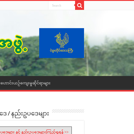
းဟောင်းယဉ်ကျေးမှုဆိုင်ရာများ
ဒေ / နည်းဥပဒေများ
ပဒေများ နှင့် နည်းဥပဒေများကြည့်ရှုရန် >>