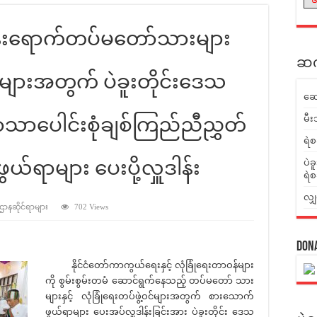
န်းရောက်တပ်မတော်သားများ
ဆက်
့ဝင်များအတွက် ပဲခူးတိုင်းဒေသ
ဆေ
မီး
 ဘာသာပေါင်းစုံချစ်ကြည်ညီညွှတ်
ရဲစ
ယ်ရာများ ပေးပို့လှူဒါန်း
ပဲခ
ရဲစ
လျှ
 ဌာနဆိုင်ရာများ
702 Views
Don
နိုင်ငံတော်ကာကွယ်ရေးနှင့် လုံခြုံရေးတာဝန်များ
ကို စွမ်းစွမ်းတမံ ဆောင်ရွက်နေသည့် တပ်မတော် သား
များနှင့် လုံခြုံရေးတပ်ဖွဲ့ဝင်များအတွက် စားသောက်
ဖွယ်ရာများ ပေးအပ်လှူဒါန်းခြင်းအား ပဲခူးတိုင်း ဒေသ