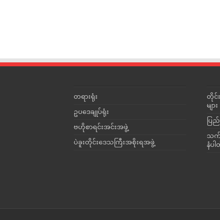
တရားရုံး
တို
များ
ဥပဒေချုပ်ရုံး
ပြည်
ဗဟိုစာရင်းအင်းအဖွဲ့
သက်ဆ
ပဲခူးတိုင်းဒေသကြီးအစိုးရအဖွဲ့
နံပါ