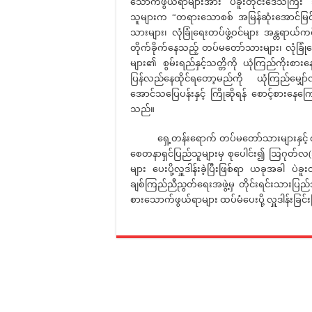
သောက်ဖွယ်ရာများအား ပဲခူးတိုင်းဒေသကြီး ဘ
သူများက “တရားသောစစ် အမြန်ဆုံးအောင်မြင်
သားများ၊ လုံခြုံရေးတပ်ဖွဲ့ဝင်များ အန္တရာယ်က
တိုက်ခိုက်နေသည့် တပ်မတော်သားများ၊ လုံခြုံ
များ၏ စွမ်းရည်နှင့်သတ္တိကို ယုံကြည်ကိုးစား
ပြန်လည်နေထိုင်ရတော့မည်ကို ယုံကြည်မျှော်လ
အောင်သပြေပန်းနှင့် ကြိုဆိုရန် စောင့်စားနေက
သည်။
ရှေ့တန်းရောက် တပ်မတော်သားများနှင့် လုံခြုံ
စေတနာရှင်ပြည်သူများမှ စုပေါင်း၍ ဩဂုတ်လ(၁
များ ပေးပို့လှူဒါန်းခဲ့ပြီးဖြစ်ရာ ယခုအခါ ပဲခူ
ချစ်ကြည်ညီညွတ်ရေးအဖွဲ့မှ တိုင်းရင်းသားပြည
စားသောက်ဖွယ်ရာများ ထပ်မံပေးပို့ လှူဒါန်းခြင