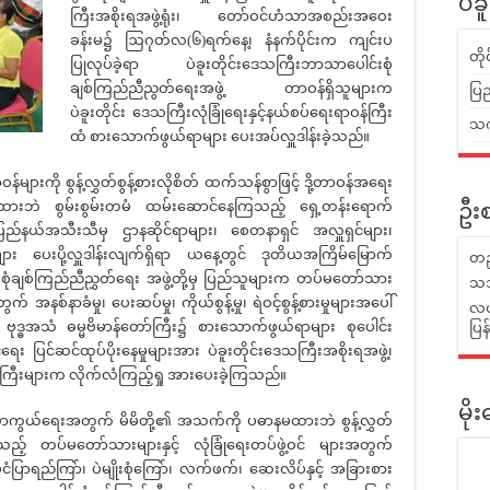
ပဲခ
ကြီးအစိုးရအဖွဲ့ရုံး၊ တော်ဝင်ဟံသာအစည်းအဝေး
ခန်းမ၌ ဩဂုတ်လ(၆)ရက်နေ့၊ နံနက်ပိုင်းက ကျင်းပ
တိ
ပြုလုပ်ခဲ့ရာ ပဲခူးတိုင်းဒေသကြီးဘာသာပေါင်းစုံ
ချစ်ကြည်ညီညွတ်ရေးအဖွဲ့ တာဝန်ရှိသူများက
ပြည
ပဲခူးတိုင်း ဒေသကြီးလုံခြုံရေးနှင့်နယ်စပ်ရေးရာဝန်ကြီး
သက်
ထံ စားသောက်ဖွယ်ရာများ ပေးအပ်လှူဒါန်းခဲ့သည်။
ားကို စွန့်လွှတ်စွန့်စားလိုစိတ် ထက်သန်စွာဖြင့် ဒို့တာဝန်အရေး
ားဘဲ စွမ်းစွမ်းတမံ ထမ်းဆောင်နေကြသည့် ရှေ့တန်းရောက်
ဦးစ
ည်နယ်အသီးသီမှ ဌာနဆိုင်ရာများ၊ စေတနာရှင် အလှူရှင်များ၊
း ပေးပို့လှူဒါန်းလျက်ရှိရာ ယနေ့တွင် ဒုတိယအကြိမ်မြောက်
တည
င်းစုံချစ်ကြည်ညီညွှတ်ရေး အဖွဲ့တို့မှ ပြည်သူများက တပ်မတော်သား
သဘ
က် အနစ်နာခံမှု၊ ပေးဆပ်မှု၊ ကိုယ်စွန့်မှု၊ ရဲဝင့်စွန့်စားမှုများအပေါ်
လယ်
၊ ဗုဒ္ဓအသံ ဓမ္မဗိမာန်တော်ကြီး၌ စားသောက်ဖွယ်ရာများ စုပေါင်း
ပြ
ုင်ရေး ပြင်ဆင်ထုပ်ပိုးနေမှုများအား ပဲခူးတိုင်းဒေသကြီးအစိုးရအဖွဲ့၊
င် ဝန်ကြီးများက လိုက်လံကြည့်ရှု အားပေးခဲ့ကြသည်။
မိ
ာကွယ်ရေးအတွက် မိမိတို့၏ အသက်ကို ပဓာနမထားဘဲ စွန့်လွှတ်
ေကြသည့် တပ်မတော်သားများနှင့် လုံခြုံရေးတပ်ဖွဲ့ဝင် များအတွက်
ငံပြာရည်ကြာ်၊ ပဲမျိုးစုံကြော်၊ လက်ဖက်၊ ဆေးလိပ်နှင့် အခြားစား