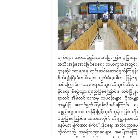
ချက်များ ထပ်ဆင့်ရှင်းလင်းပြောကြား ခဲ့ပြီးနောက် 
အသီးအနှံအောင်မြင်စေရေး လယ်ကွက်အတွင်း မြက်
ဌာနဆို်ငရာများမှ ကွင်းဆင်းဆောင်ရွက်ကြရန်လ
စိုက်ပျိုးပြီးမိုးစပါးများ ပျက်စီးခဲ့ပါက ပြန်လ
အပ်ကြောင်း၊ ဆောင်းရာသီတွင် ဆီထွက်သီးနှံ နေ
နိုင်ရေး စီစဉ်သွားရမည်ဖြစ်ကြောင်း၊ တစ်မြို့
ရာတွင် အိမ်တွင်းလက်မှု လုပ်ငန်းများ၊ စိုက်ပျိ
သရုပ်ပြ ဆောင်ရွက်ကြရန်လိုအပ်ကြောင်း၊ မွေးမြူ
ပစ္စည်းများအား တန်ဖိုးမြှင့်ထုတ်ကုန်အဖြစ် 
မည်ဖြစ်ကြောင်း၊ ဒေသအလိုက် တိရစ္ဆာန်အမယ်စုံမ
နေဗီယာမြက်အား စိုက်ပျိုးနိုင်ရေး အသိပညာပေးခ
ထိုက်သည့် အခွန်ဘဏ္ဍာငွေများ အပြေအကြေ