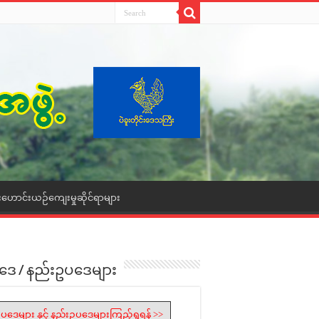
းဟောင်းယဉ်ကျေးမှုဆိုင်ရာများ
ဒေ / နည်းဥပဒေများ
ပဒေများ နှင့် နည်းဥပဒေများကြည့်ရှုရန် >>