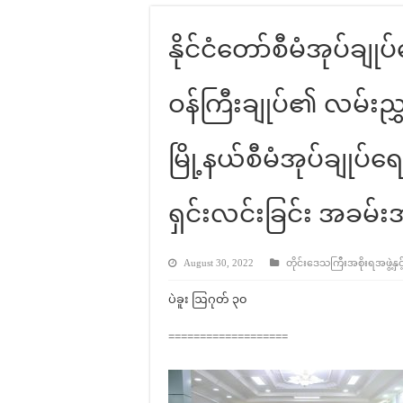
နိုင်ငံတော်စီမံအုပ်ချုပ
ဝန်ကြီးချုပ်၏ လမ်းညွှ
မြို့နယ်စီမံအုပ်ချုပ်ရေ
ရှင်းလင်းခြင်း အခမ်း
August 30, 2022
တိုင်းဒေသကြီးအစိုးရအဖွဲ့နှင့
ပဲခူး ဩဂုတ် ၃၀
===================