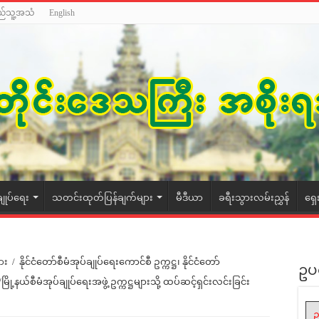
ည်သူ့အသံ
English
ချုပ်ရေး
သတင်းထုတ်ပြန်ချက်များ
မီဒီယာ
ခရီးသွားလမ်းညွှန်
ရှေ
ား
/
နိုင်ငံတော်စီမံအုပ်ချုပ်ရေးကောင်စီ ဥက္ကဋ္ဌ၊ နိုင်ငံတော်
ဥပ
ို့နယ်စီမံအုပ်ချုပ်ရေးအဖွဲ့ ဥက္ကဋ္ဌများသို့ ထပ်ဆင့်ရှင်းလင်းခြင်း
ဥ