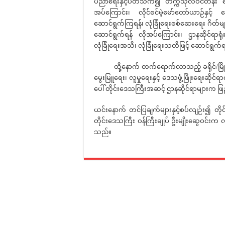
ပညာရေးနှင့်ပတ်သက်၍ တက္ကသိုလ်ဝင်တန်း အ
အပ်ကြောင်း၊ လိုင်စင်မဲ့မော်တော်ယာဉ်နှင့်
ဆောင်ရွက်ကြရန်၊ လုံခြုံရေးစစ်ဆေးရေး ဂိတ်
ဆောင်ရွက်ရန် လိုအပ်ကြောင်း၊ ဌာနဆိုင်ရာရုံးမ
လုံခြုံရေးအသိ၊ လုံခြုံရေးသတိဖြင့် ဆောင်ရွက်ရ
ထို့နောက် တက်ရောက်လာသည့် ခရိုင်/မြိုနယ်စီမ
မွေးမြူရေး၊ လူမှုရေးနှင့် ဒေသဖွံ့ဖြိုးရေးဆိုင်
ပေါ် တိုင်းဒေသကြီးအဆင့် ဌာနဆိုင်ရာများက ဖြ
ယင်းနောက် တင်ပြချက်များနှင့်စပ်လျဉ်း၍ တိုင
တိုင်းဒေသကြီး ဝန်ကြီးချုပ် ဦးမျိုးဆွေဝင်းက 
သည်။