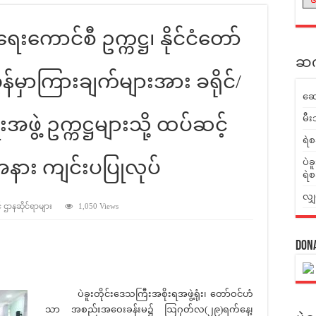
်ရေးကောင်စီ ဥက္ကဋ္ဌ၊ နိုင်ငံတော်
ဆက်
န်မှာကြားချက်များအား ခရိုင်/
ဆေ
မီး
းအဖွဲ့ ဥက္ကဋ္ဌများသို့ ထပ်ဆင့်
ရဲစ
အနား ကျင်းပပြုလုပ်
ပဲခ
ရဲစ
လျှ
် ဌာနဆိုင်ရာများ
1,050 Views
Don
ပဲခူးတိုင်းဒေသကြီးအစိုးရအဖွဲ့ရုံး၊ တော်ဝင်ဟံ
သာ အစည်းအဝေးခန်းမ၌ ဩဂုတ်လ(၂၉)ရက်နေ့၊