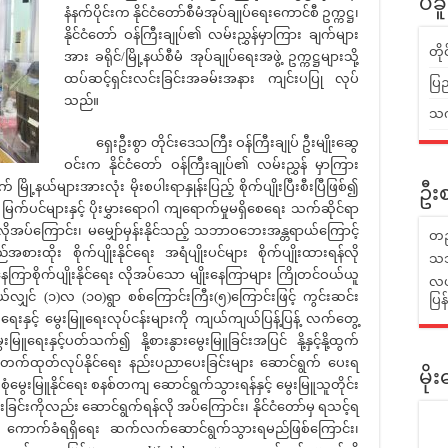
ပဲခ
နံနက်ပိုင်းက နိုင်ငံတော်စီမံအုပ်ချုပ်ရေးကောင်စီ ဥက္ကဋ္ဌ၊
နိုင်ငံတော် ဝန်ကြီးချုပ်၏ လမ်းညွှန်မှာကြား ချက်များ
တိ
အား ခရိုင်/မြို့နယ်စီမံ အုပ်ချုပ်ရေးအဖွဲ့ ဥက္ကဋ္ဌများသို့
ထပ်ဆင့်ရှင်းလင်းခြင်းအခမ်းအနား ကျင်းပပြု လုပ်
ပြည
သည်။
သက်
ရှေးဦးစွာ တိုင်းဒေသကြီး ဝန်ကြီးချုပ် ဦးမျိုးဆွေ
ဝင်းက နိုင်ငံတော် ဝန်ကြီးချုပ်၏ လမ်းညွှန် မှာကြား
မြို့နယ်များအားလုံး မိုးစပါးရာနှုန်းပြည့် စိုက်ပျိုးပြီးစီးပြီဖြစ်၍
ဦးစ
ပင်များနှင့် ပိုးမွှားရောဂါ ကျရောက်မှုမရှိစေရေး သက်ဆိုင်ရာ
ိုအပ်ကြောင်း၊ မမျှော်မှန်းနိုင်သည့် သဘာဝဘေးအန္တရာယ်ကြောင့်
တည
ည်အစားထိုး စိုက်ပျိုးနိုင်ရေး အရံပျိုးပင်များ စိုက်ပျိုးထားရန်လို
သဘ
ကြာစိုက်ပျိုးနိုင်ရေး လိုအပ်သော မျိုးနေကြာများ ကြိုတင်ဝယ်ယူ
လယ်
နယ်လျှင် (၁)လ (၁၀)ရွာ စစ်ကြောင်းကြီး(၅)ကြောင်းဖြင့် ကွင်းဆင်း
ပြ
ုးရေးနှင့် မွေးမြူရေးလုပ်ငန်းများကို ကျယ်ကျယ်ပြန့်ပြန့် လက်တွေ့
ရေးနှင့်ပတ်သက်၍ နို့စားနွားမွေးမြူခြင်းအပြင် နို့နှင့်နို့ထွက်
တိုးတက်ထုတ်လုပ်နိုင်ရေး နည်းပညာပေးခြင်းများ ဆောင်ရွက် ပေးရ
မိ
ွေးမြူနိုင်ရေး စနစ်တကျ ဆောင်ရွက်သွားရန်နှင့် မွေးမြူသူတိုင်း
ြင်းကိုလည်း ဆောင်ရွက်ရန်လို အပ်ကြောင်း၊ နိုင်ငံတော်မှ ရသင့်ရ
 ကောက်ခံရရှိရေး ဆက်လက်ဆောင်ရွက်သွားရမည်ဖြစ်ကြောင်း၊