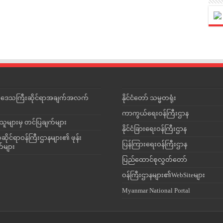
င်းဒေသကြီးဆိုင်ရာအချက်အလက်
နိုင်ငံတော် သမ္မတရုံး
ကာကွယ်ရေးဝန်ကြီးဌာန
သူများမှ တင်ပြချက်များ
နိုင်ငံခြားရေးဝန်ကြီးဌာန
ိုင်ရာဝန်ကြီးဌာနများ၏ ဖုန်း
ပြန်ကြားရေးဝန်ကြီးဌာန
တ်များ
ပြည်ထောင်စုလွှတ်တော်
ဝန်ကြီးဌာနများ၏WebSiteများ
Myanmar National Portal