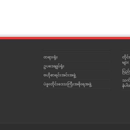
တရားရုံး
တို
များ
ဥပဒေချုပ်ရုံး
ပြည်
ဗဟိုစာရင်းအင်းအဖွဲ့
သက်ဆ
ပဲခူးတိုင်းဒေသကြီးအစိုးရအဖွဲ့
နံပါ