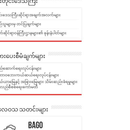
ူးတိုင်းဒေသကြီး
ုင်းဒေသကြီးဆိုင်ရာအချက်အလက်များ
်သူများမှ တင်ပြချက်များ
ဆိုင်ရာဝန်ကြီးဌာနများ၏ ဖုန်းနံပါတ်များ
ားပေးစီမံချက်များ
်ဆောက်ရေးလုပ်ငန်းများ
ာဝဘေးကယ်ဆယ်ရေးလုပ်ငန်းများ
ယာမြေနှင့် အခြားမြေများ သိမ်းဆည်းခံရမှုများ
န်လည်စီစစ်ရေးကော်မတီ
ုးလေဝသ သတင်းများ
Bago