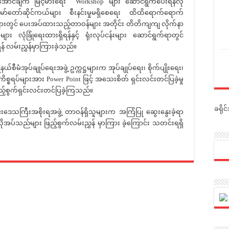
ောင်ချက မြင့်မားရေး Workshop များ ဆောင်ရွက်ပေးရန်လို
 မော်တော်ဆိုင်ကယ်များ စီးနင်းမှုမရှိစေရေး ထိထိရောက်ရောက်
များတွင် ပေးအပ်ထားသည့်တာဝန်များ အတိုင်း တိတိကျကျ လိုက်နာ
ျား လုံခြုံရေးထားရှိရန်နှင့် ရုံးလုပ်ငန်းများ ဆောင်ရွက်ရာတွင်
န် လမ်းညွှန်မှာကြားခဲ့သည်။
ံအုပ်ချုပ်ရေးအဖွဲ့ ဥက္ကဋ္ဌများက အုပ်ချုပ်ရေး၊ စိုက်ပျိုးရေး၊
ရာကိစ္စရပ်များအား Power Point ဖြင့် အသေးစိတ် ရှင်းလင်းတင်ပြခဲ့မှု
ည့်စွက်ရှင်းလင်းတင်ပြခဲ့ကြသည်။
ခရို
်းဒေသကြီးအစိုးရအဖွဲ့ တာဝန်ရှိသူများက အကြံပြု ဆွေးနွေးခဲ့ရာ
လိုအပ်သည်များ ဖြည့်စွက်လမ်းညွှန် မှာကြား ခဲ့ကြောင်း သတင်းရရှိ