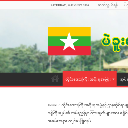
ဆက်သွယ်ရန်
ပြ
SATURDAY , 8 AUGUST 2026
တိုင်းဒေသကြီး အစိုးရအဖွဲ့ရုံး
အုပ်
Home
/
တိုင်းဒေသကြီးအစိုးရအဖွဲ့နှင့် ဌာနဆိုင်ရာမျ
ဝန်ကြီးချုပ်၏ လမ်းညွှန်မှာကြားချက်များအား ခရိုင်/မြ
အခမ်းအနား ကျင်းပပြုလုပ်