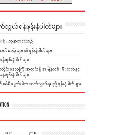
သွယ်ရန်ဖုန်းနံပါတ်များ
းရုံ / လူနာတင်ယာဉ်
သတ်စခန်းများ၏ ဖုန်းနံပါတ်များ
ခန်းဖုန်းနံပါတ်များ
ူးတိုင်းဒေသကြီးအတွင်းရှိ အမြန်လမ်း မီးသတ်နှင့်
ခန်းဖုန်းနံပါတ်များ
ပ်စစ်မီးပျက်ပါက ဆက်သွယ်ရမည့် ဖုန်းနံပါတ်များ
ation