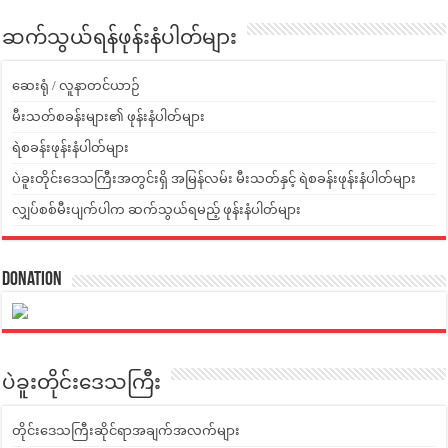
ဆက်သွယ်ရန်ဖုန်းနံပါတ်များ
ဆေးရုံ / လူနာတင်ယာဉ်
မီးသတ်စခန်းများ၏ ဖုန်းနံပါတ်များ
ရဲစခန်းဖုန်းနံပါတ်များ
ပဲခူးတိုင်းဒေသကြီးအတွင်းရှိ အမြန်လမ်း မီးသတ်နှင့် ရဲစခန်းဖုန်းနံပါတ်များ
လျှပ်စစ်မီးပျက်ပါက ဆက်သွယ်ရမည့် ဖုန်းနံပါတ်များ
Donation
ပဲခူးတိုင်းဒေသကြီး
တိုင်းဒေသကြီးဆိုင်ရာအချက်အလက်များ