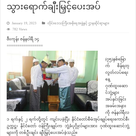
သွားရောက်ချီးမြှင့်ပေးအပ်
January 19, 2023
တိုင်းဒေသကြီးအစိုးရအဖွဲ့နှင့် ဌာနဆိုင်ရာများ
782 Views
ဇီးကုန်း ဇန်နဝါရီ ၁၄
=================
(၇၅)နှစ်မြော
က် စိန်ရတု
လွတ်လပ်ရေး
နေ့
ဂုဏ်ထူးဆော
င်ဘွဲ့များ
အပ်နှင်းခြင်း
အခမ်းအနား
ကို ဇန်နဝါရီလ
၁ ရက်နှင့် ၂ ရက်တို့တွင် ကျင်းပခဲ့ပြီး နိုင်ငံတော်စီမံအုပ်ချုပ်ရေးကောင်စီ၊
ဥက္ကဋ္ဌ၊ နိုင်ငံတော် ဝန်ကြီးချုပ်က ဘွဲ့ခံပုဂ္ဂိုလ်များအား ဂုဏ်ထူးဆောင်ဘွဲ့
များကို တစ်ဦးချင်း ချီးမြှင့်ပေးအပ်ခဲ့သည်။