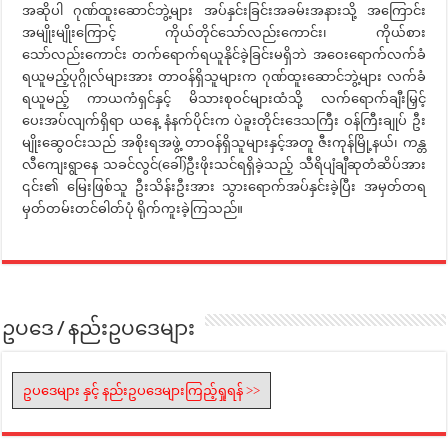
အဆိုပါ ဂုဏ်ထူးဆောင်ဘွဲ့များ အပ်နှင်းခြင်းအခမ်းအနားသို့ အကြောင်း
အမျိုးမျိုးကြောင့် ကိုယ်တိုင်သော်လည်းကောင်း၊ ကိုယ်စား
သော်လည်းကောင်း တက်ရောက်ရယူနိုင်ခဲ့ခြင်းမရှိဘဲ အဝေးရောက်လက်ခံ
ရယူမည့်ပုဂ္ဂိုလ်များအား တာဝန်ရှိသူများက ဂုဏ်ထူးဆောင်ဘွဲ့များ လက်ခံ
ရယူမည့် ကာယကံရှင်နှင့် မိသားစုဝင်များထံသို့ လက်ရောက်ချီးမြှင့်
ပေးအပ်လျက်ရှိရာ ယနေ့ နံနက်ပိုင်းက ပဲခူးတိုင်းဒေသကြီး ဝန်ကြီးချုပ် ဦး
မျိုးဆွေဝင်းသည် အစိုးရအဖွဲ့ တာဝန်ရှိသူများနှင့်အတူ ဇီးကုန်မြို့နယ်၊ ကန္တ
လီကျေးရွာနေ သခင်လွင်(ခေါ်)ဦးဖိုးသင်ရရှိခဲ့သည့် သီရိပျံချီဆုတံဆိပ်အား
၎င်း၏ မြေးဖြစ်သူ ဦးသိန်းဦးအား သွားရောက်အပ်နှင်းခဲ့ပြီး အမှတ်တရ
မှတ်တမ်းတင်ဓါတ်ပုံ ရိုက်ကူးခဲ့ကြသည်။
ဥပဒေ / နည်းဥပဒေများ
ဥပဒေများ နှင့် နည်းဥပဒေများကြည့်ရှုရန် >>