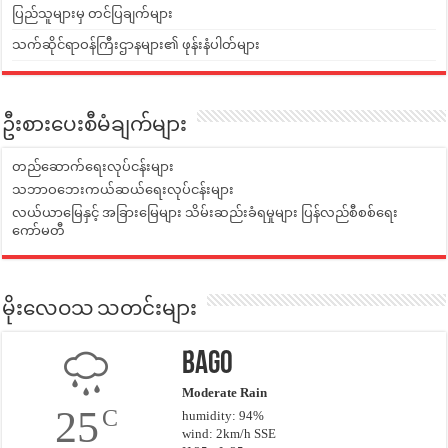
ပြည်သူများမှ တင်ပြချက်များ
သက်ဆိုင်ရာဝန်ကြီးဌာနများ၏ ဖုန်းနံပါတ်များ
ဦးစားပေးစီမံချက်များ
တည်ဆောက်ရေးလုပ်ငန်းများ
သဘာဝဘေးကယ်ဆယ်ရေးလုပ်ငန်းများ
လယ်ယာမြေနှင့် အခြားမြေများ သိမ်းဆည်းခံရမှုများ ပြန်လည်စီစစ်ရေး
ကော်မတီ
မိုးလေဝသ သတင်းများ
Bago
Moderate Rain
25
C
humidity: 94%
wind: 2km/h SSE