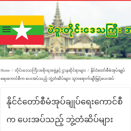
Home
/
တိုင်းဒေသကြီးအစိုးရအဖွဲ့နှင့် ဌာနဆိုင်ရာများ
/
နိုင်ငံတော်စီမံအုပ်ချုပ်
ရေးကောင်စီက ပေးအပ်သည့် ဘွဲ့တံဆိပ်များ သွားရောက်ချီးမြှင့်ပေးအပ်
နိုင်ငံတော်စီမံအုပ်ချုပ်ရေးကောင်စီ
က ပေးအပ်သည့် ဘွဲ့တံဆိပ်များ