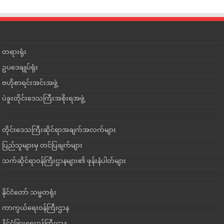
တရားရုံး
ဥပဒေချုပ်ရုံး
ဗဟိုစာရင်းအင်းအဖွဲ့
ပဲခူးတိုင်းဒေသကြီးအစိုးရအဖွဲ့
တိုင်းဒေသကြီးဆိုင်ရာအချက်အလက်များ
ပြည်သူများမှ တင်ပြချက်များ
သက်ဆိုင်ရာဝန်ကြီးဌာနများ၏ ဖုန်းနံပါတ်များ
နိုင်ငံတော် သမ္မတရုံး
ကာကွယ်ရေးဝန်ကြီးဌာန
နိုင်ငံခြားရေးဝန်ကြီးဌာန