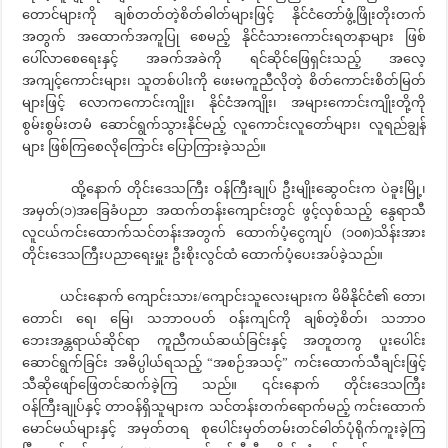
တောင်များကို ချစ်တတ်တဲ့စိတ်ဓါတ်များဖြင့် နိုင်ငံတော်ဖွံ့ဖြိုးတိုးတက်
အတွက် အထောက်အကူပြု စေမည့် နိုင်ငံသားကောင်းရတနာများ ဖြစ်
ပေါ်လာစေရေးနှင့် အခက်အခဲကို ရင်ဆိုင်ဖြေရှင်းသည့် အလေ့
အကျင့်ကောင်းများ၊ သူတစ်ပါးကို ဖေးမကူညီလိုတဲ့ စိတ်ကောင်းစိတ်မြတ်
များဖြင့် လောကကောင်းကျိုး၊ နိုင်ငံအကျိုး၊ အများကောင်းကျိုးတို့ကို
စွမ်းစွမ်းတမံ ဆောင်ရွက်သွားနိုင်မည့် လူကောင်းလူတော်များ၊ လူရည်ချွန်
များ ဖြစ်ကြစေလိုကြောင်း ပြောကြားခဲ့သည်။
ထို့နောက် တိုင်းဒေသကြီး ဝန်ကြီးချုပ် ဦးမျိုးဆွေဝင်းက ပဲခူးမြို့၊
အမှတ်(၁)အခြေခံပညာ အထက်တန်းကျောင်းတွင် ဖွင့်လှစ်သည့် နွေရာသီ
လူငယ်ကင်းထောက်သင်တန်းအတွက် ထောက်ပံ့ငွေကျပ် (၁၀၈)သိန်းအား
တိုင်းဒေသကြီးပညာရေးမှူး ဦးစိုးလွင်ထံ ထောက်ပံ့ပေးအပ်ခဲ့သည်။
ယင်းနောက် ကျောင်းသား/ကျောင်းသူလေးများက မိမိနိုင်ငံ၏ တော၊
တောင်၊ ရေ၊ မြေ၊ သဘာဝပတ် ဝန်းကျင်ကို ချစ်တဲ့စိတ်၊ သဘာဝ
ဘေးအန္တရာယ်ဆိုင်ရာ ကူညီကယ်ဆယ်ခြင်းနှင့် အတူတကွ ပူးပေါင်း
ဆောင်ရွက်ခြင်း အဓိပ္ပါယ်ရသည့် “အစဉ်အသင့်” ကင်းထောက်သီချင်းဖြင့်
သီဆိုဖျော်ဖြေတင်ဆက်ခဲ့ကြ သည်။ ၎င်းနောက် တိုင်းဒေသကြီး
ဝန်ကြီးချုပ်နှင့် တာဝန်ရှိသူများက သင်တန်းတက်ရောက်မည့် ကင်းထောက်
မောင်မယ်များနှင့် အမှတ်တရ စုပေါင်းမှတ်တမ်းတင်ဓါတ်ပုံရိုက်ကူးခဲ့ကြ