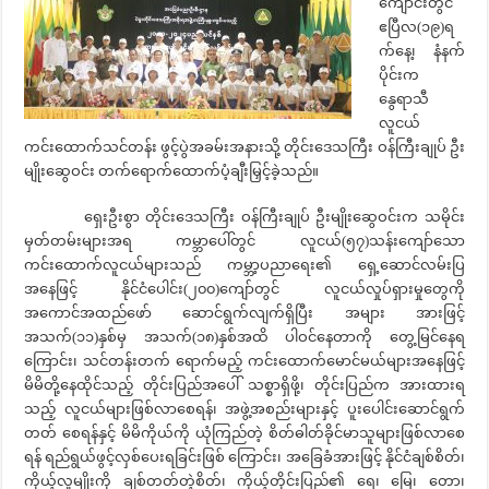
ကျောင်းတွင်
ဧပြီလ(၁၉)ရ
က်နေ့၊ နံနက်
ပိုင်းက
နွေရာသီ
လူငယ်
ကင်းထောက်သင်တန်း ဖွင့်ပွဲအခမ်းအနားသို့ တိုင်းဒေသကြီး ဝန်ကြီးချုပ် ဦး
မျိုးဆွေဝင်း တက်ရောက်ထောက်ပံ့ချီးမြှင့်ခဲ့သည်။
ရှေးဦးစွာ တိုင်းဒေသကြီး ဝန်ကြီးချုပ် ဦးမျိုးဆွေဝင်းက သမိုင်း
မှတ်တမ်းများအရ ကမ္ဘာပေါ်တွင် လူငယ်(၅၇)သန်းကျော်သော
ကင်းထောက်လူငယ်များသည် ကမ္ဘာ့ပညာရေး၏ ရှေ့ဆောင်လမ်းပြ
အနေဖြင့် နိုင်ငံပေါင်း(၂၀၀)ကျော်တွင် လူငယ်လှုပ်ရှားမှုတွေကို
အကောင်အထည်ဖော် ဆောင်ရွက်လျက်ရှိပြီး အများ အားဖြင့်
အသက်(၁၁)နှစ်မှ အသက်(၁၈)နှစ်အထိ ပါဝင်နေတာကို တွေ့မြင်နေရ
ကြောင်း၊ သင်တန်းတက် ရောက်မည့် ကင်းထောက်မောင်မယ်များအနေဖြင့်
မိမိတို့နေထိုင်သည့် တိုင်းပြည်အပေါ် သစ္စာရှိဖို့၊ တိုင်းပြည်က အားထားရ
သည့် လူငယ်များဖြစ်လာစေရန်၊ အဖွဲ့အစည်းများနှင့် ပူးပေါင်းဆောင်ရွက်
တတ် စေရန်နှင့် မိမိကိုယ်ကို ယုံကြည်တဲ့ စိတ်ဓါတ်ခိုင်မာသူများဖြစ်လာစေ
ရန် ရည်ရွယ်ဖွင့်လှစ်ပေးရခြင်းဖြစ် ကြောင်း၊ အခြေခံအားဖြင့် နိုင်ငံချစ်စိတ်၊
ကိုယ့်လူမျိုးကို ချစ်တတ်တဲ့စိတ်၊ ကိုယ့်တိုင်းပြည်၏ ရေ၊ မြေ၊ တော၊