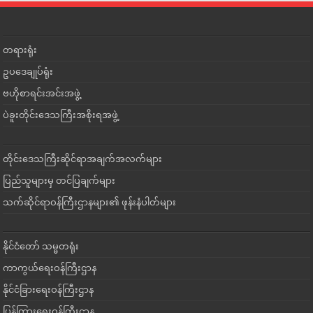
တရားရုံး
ဥပဒေချုပ်ရုံး
ဗဟိုစာရင်းအင်းအဖွဲ့
ပဲခူးတိုင်းဒေသကြီးအစိုးရအဖွဲ့
တိုင်းဒေသကြီးဆိုင်ရာအချက်အလက်များ
ပြည်သူများမှ တင်ပြချက်များ
သက်ဆိုင်ရာဝန်ကြီးဌာနများ၏ ဖုန်းနံပါတ်များ
နိုင်ငံတော် သမ္မတရုံး
ကာကွယ်ရေးဝန်ကြီးဌာန
နိုင်ငံခြားရေးဝန်ကြီးဌာန
ပြန်ကြားရေးဝန်ကြီးဌာန