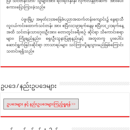
ပြီး သင်တန်းသား/ သူများအား ရင်းရင်းနှီးနှီး လိုက်လံနှုတ်ဆက် အားပေး
စကားပြောကြားခဲ့သည်။
ပဲခူးမြို့၊ အမှတ်(၁)အခြေခံပညာအထက်တန်းကျောင်း၌ နွေရာသီ
လူငယ်ကင်းထောက်သင်တန်း အား ဧပြီလ(၁၉)ရက်နေ့မှ ဧပြီလ(၂၁)ရက်နေ့
အထိ သင်တန်းသား(၇၀)ဦးအား တောတွင်းခရီးစဉ် ဆိုင်ရာ သိကောင်းစရာ
များ၊ ကြိုချည်နည်း၊ ရှေးဦးသူနာပြုစုနည်းနှင့် အတူတကွ ပူးပေါင်း
ဆောင်ရွက်ခြင်းဆိုင်ရာ ဘာသာရပ်များ သင်ကြားပို့ချသွားမည်ဖြစ်ကြောင်း
သတင်းရရှိသည်။
ဥပဒေ / နည်းဥပဒေများ
ဥပဒေများ နှင့် နည်းဥပဒေများကြည့်ရှုရန် >>