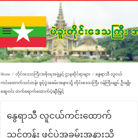
Home
/
တိုင်းဒေသကြီးအစိုးရအဖွဲ့နှင့် ဌာနဆိုင်ရာများ
/
နွေရာသီ လူငယ်
ကင်းထောက်သင်တန်း ဖွင့်ပွဲအခမ်းအနားသို့ တိုင်းဒေသကြီး ဝန်ကြီးချုပ် ဦးမျိုး
ဆွေဝင်း တက်ရောက်ထောက်ပံ့ချီးမြှင့်
နွေရာသီ လူငယ်ကင်းထောက်
သင်တန်း ဖွင့်ပွဲအခမ်းအနားသို့