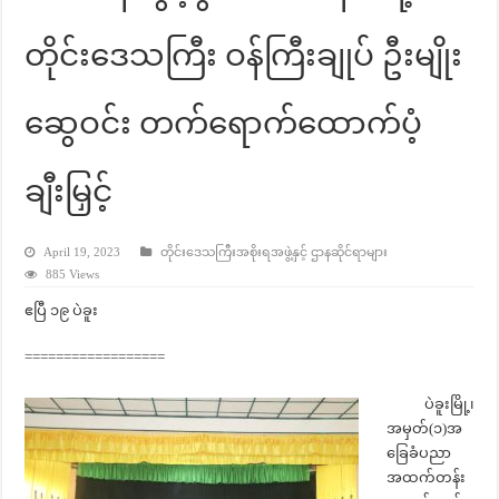
တိုင်းဒေသကြီး ဝန်ကြီးချုပ် ဦးမျိုး
ဆွေဝင်း တက်ရောက်ထောက်ပံ့
ချီးမြှင့်
April 19, 2023
တိုင်းဒေသကြီးအစိုးရအဖွဲ့နှင့် ဌာနဆိုင်ရာများ
885 Views
ဧပြီ ၁၉ ပဲခူး
==================
ပဲခူးမြို့၊
အမှတ်(၁)အ
ခြေခံပညာ
အထက်တန်း