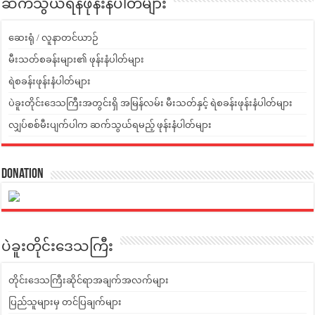
ဆက်သွယ်ရန်ဖုန်းနံပါတ်များ
ဆေးရုံ / လူနာတင်ယာဉ်
မီးသတ်စခန်းများ၏ ဖုန်းနံပါတ်များ
ရဲစခန်းဖုန်းနံပါတ်များ
ပဲခူးတိုင်းဒေသကြီးအတွင်းရှိ အမြန်လမ်း မီးသတ်နှင့် ရဲစခန်းဖုန်းနံပါတ်များ
လျှပ်စစ်မီးပျက်ပါက ဆက်သွယ်ရမည့် ဖုန်းနံပါတ်များ
Donation
ပဲခူးတိုင်းဒေသကြီး
တိုင်းဒေသကြီးဆိုင်ရာအချက်အလက်များ
ပြည်သူများမှ တင်ပြချက်များ