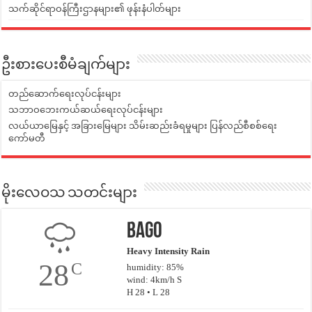
သက်ဆိုင်ရာဝန်ကြီးဌာနများ၏ ဖုန်းနံပါတ်များ
ဦးစားပေးစီမံချက်များ
တည်ဆောက်ရေးလုပ်ငန်းများ
သဘာဝဘေးကယ်ဆယ်ရေးလုပ်ငန်းများ
လယ်ယာမြေနှင့် အခြားမြေများ သိမ်းဆည်းခံရမှုများ ပြန်လည်စီစစ်ရေး
ကော်မတီ
မိုးလေဝသ သတင်းများ
Bago
Heavy Intensity Rain
28
C
humidity: 85%
wind: 4km/h S
H 28 • L 28