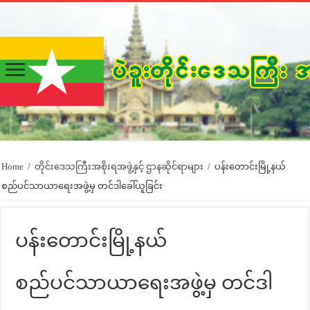
Home
/
တိုင်းဒေသကြီးအစိုးရအဖွဲ့နှင့် ဌာနဆိုင်ရာများ
/
ပန်းတောင်းမြို့နယ်
စည်ပင်သာယာရေးအဖွဲ့မှ တင်ဒါခေါ်ယူခြင်း
ပန်းတောင်းမြို့နယ်
စည်ပင်သာယာရေးအဖွဲ့မှ တင်ဒါ