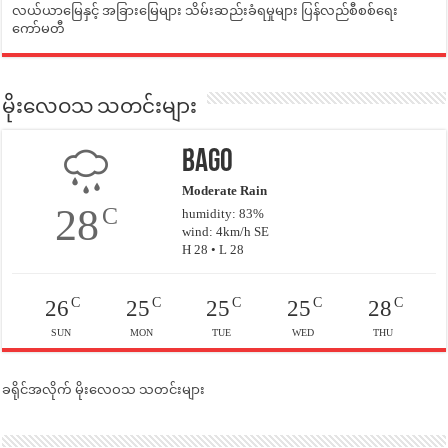
လယ်ယာမြေနှင့် အခြားမြေများ သိမ်းဆည်းခံရမှုများ ပြန်လည်စီစစ်ရေး
ကော်မတီ
မိုးလေဝသ သတင်းများ
Bago
Moderate Rain
28
C
humidity: 83%
wind: 4km/h SE
H 28 • L 28
C
C
C
C
C
26
25
25
25
28
SUN
MON
TUE
WED
THU
ခရိုင်အလိုက် မိုးလေဝသ သတင်းများ