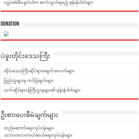
လျှပ်စစ်မီးပျက်ပါက ဆက်သွယ်ရမည့် ဖုန်းနံပါတ်များ
Donation
ပဲခူးတိုင်းဒေသကြီး
တိုင်းဒေသကြီးဆိုင်ရာအချက်အလက်များ
ပြည်သူများမှ တင်ပြချက်များ
သက်ဆိုင်ရာဝန်ကြီးဌာနများ၏ ဖုန်းနံပါတ်များ
ဦးစားပေးစီမံချက်များ
တည်ဆောက်ရေးလုပ်ငန်းများ
သဘာဝဘေးကယ်ဆယ်ရေးလုပ်ငန်းများ