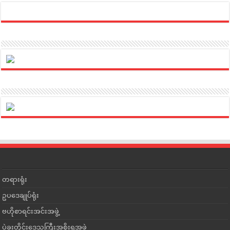
တရားရုံး
ဥပဒေချုပ်ရုံး
ဗဟိုစာရင်းအင်းအဖွဲ့
ပဲခူးတိုင်းဒေသကြီးအစိုးရအဖွဲ့