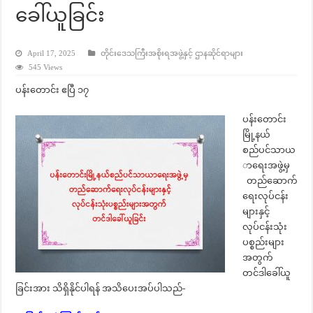
ခေါ်ယူခြင်း
April 17, 2025
တိုင်းဒေသကြီးအစိုးရအဖွဲ့နှင့် ဌာနဆိုင်ရာများ
545 Views
ပန်းတောင်း ဧပြီ ၁၇
ပန်းတောင်း
မြို့နယ်
စည်ပင်သာယ
ာရေးအဖွဲ့မှ
တည်ဆောက်
ရေးလုပ်ငန်း
များနှင့်
လုပ်ငန်းသုံး
ပစ္စည်းများ
အတွက်
တင်ဒါခေါ်ယူ
ခြင်းအား သိရှိနိုင်ပါရန် အသိပေးအပ်ပါသည်-