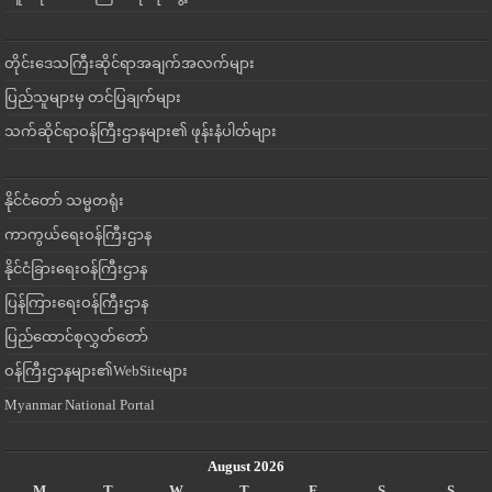
တိုင်းဒေသကြီးဆိုင်ရာအချက်အလက်များ
ပြည်သူများမှ တင်ပြချက်များ
သက်ဆိုင်ရာဝန်ကြီးဌာနများ၏ ဖုန်းနံပါတ်များ
နိုင်ငံတော် သမ္မတရုံး
ကာကွယ်ရေးဝန်ကြီးဌာန
နိုင်ငံခြားရေးဝန်ကြီးဌာန
ပြန်ကြားရေးဝန်ကြီးဌာန
ပြည်ထောင်စုလွှတ်တော်
ဝန်ကြီးဌာနများ၏WebSiteများ
Myanmar National Portal
August 2026
M
T
W
T
F
S
S