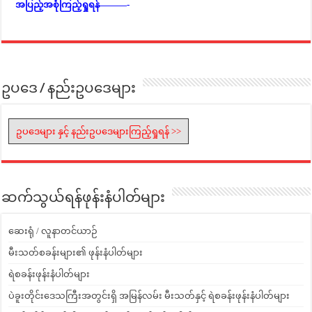
အပြည့်အစုံကြည့်ရှုရန်———-
ဥပဒေ / နည်းဥပဒေများ
ဥပဒေများ နှင့် နည်းဥပဒေများကြည့်ရှုရန် >>
ဆက်သွယ်ရန်ဖုန်းနံပါတ်များ
ဆေးရုံ / လူနာတင်ယာဉ်
မီးသတ်စခန်းများ၏ ဖုန်းနံပါတ်များ
ရဲစခန်းဖုန်းနံပါတ်များ
ပဲခူးတိုင်းဒေသကြီးအတွင်းရှိ အမြန်လမ်း မီးသတ်နှင့် ရဲစခန်းဖုန်းနံပါတ်များ