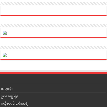
တရားရုံး
ဥပဒေချုပ်ရုံး
ဗဟိုစာရင်းအင်းအဖွဲ့