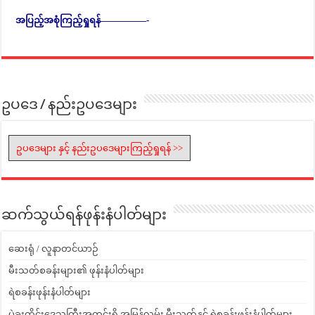
အပြည့်အစုံကြည့်ရှုရန်—————-
ဥပဒေ / နည်းဥပဒေများ
ဥပဒေများ နှင့် နည်းဥပဒေများကြည့်ရှုရန် >>
ဆက်သွယ်ရန်ဖုန်းနံပါတ်များ
ဆေးရုံ / လူနာတင်ယာဉ်
မီးသတ်စခန်းများ၏ ဖုန်းနံပါတ်များ
ရဲစခန်းဖုန်းနံပါတ်များ
ပဲခူးတိုင်းဒေသကြီးအတွင်းရှိ အမြန်လမ်း မီးသတ်နှင့် ရဲစခန်းဖုန်းနံပါတ်များ