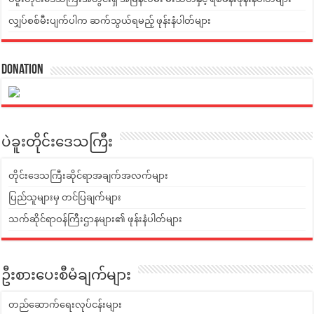
လျှပ်စစ်မီးပျက်ပါက ဆက်သွယ်ရမည့် ဖုန်းနံပါတ်များ
Donation
ပဲခူးတိုင်းဒေသကြီး
တိုင်းဒေသကြီးဆိုင်ရာအချက်အလက်များ
ပြည်သူများမှ တင်ပြချက်များ
သက်ဆိုင်ရာဝန်ကြီးဌာနများ၏ ဖုန်းနံပါတ်များ
ဦးစားပေးစီမံချက်များ
တည်ဆောက်ရေးလုပ်ငန်းများ