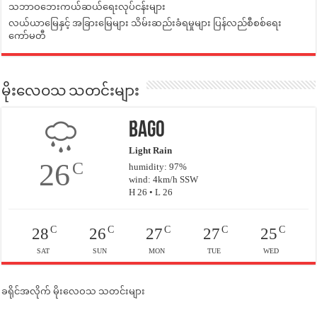
သဘာဝဘေးကယ်ဆယ်ရေးလုပ်ငန်းများ
လယ်ယာမြေနှင့် အခြားမြေများ သိမ်းဆည်းခံရမှုများ ပြန်လည်စီစစ်ရေး
ကော်မတီ
မိုးလေဝသ သတင်းများ
Bago
Light Rain
26
C
humidity: 97%
wind: 4km/h SSW
H 26 • L 26
C
C
C
C
C
28
26
27
27
25
SAT
SUN
MON
TUE
WED
ခရိုင်အလိုက် မိုးလေဝသ သတင်းများ