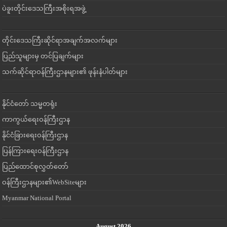
ပဲခူးတိုင်းဒေသကြီးအစိုးရအဖွဲ့
တိုင်းဒေသကြီးဆိုင်ရာအချက်အလက်များ
ပြည်သူများမှ တင်ပြချက်များ
သက်ဆိုင်ရာဝန်ကြီးဌာနများ၏ ဖုန်းနံပါတ်များ
နိုင်ငံတော် သမ္မတရုံး
ကာကွယ်ရေးဝန်ကြီးဌာန
နိုင်ငံခြားရေးဝန်ကြီးဌာန
ပြန်ကြားရေးဝန်ကြီးဌာန
ပြည်ထောင်စုလွှတ်တော်
ဝန်ကြီးဌာနများ၏WebSiteများ
Myanmar National Portal
August 2026