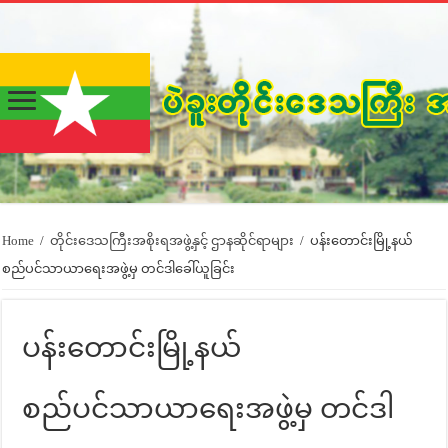
Home
/
တိုင်းဒေသကြီးအစိုးရအဖွဲ့နှင့် ဌာနဆိုင်ရာများ
/
ပန်းတောင်းမြို့နယ်
စည်ပင်သာယာရေးအဖွဲ့မှ တင်ဒါခေါ်ယူခြင်း
ပန်းတောင်းမြို့နယ်
စည်ပင်သာယာရေးအဖွဲ့မှ တင်ဒါ