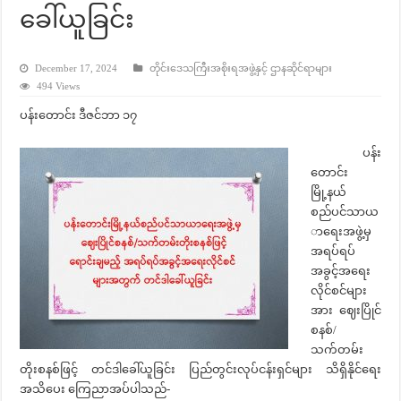
ခေါ်ယူခြင်း
December 17, 2024
တိုင်းဒေသကြီးအစိုးရအဖွဲ့နှင့် ဌာနဆိုင်ရာများ
494 Views
ပန်းတောင်း ဒီဇင်ဘာ ၁၇
ပန်း
တောင်း
မြို့နယ်
စည်ပင်သာယ
ာရေးအဖွဲ့မှ
အရပ်ရပ်
အခွင့်အရေး
လိုင်စင်များ
အား ဈေးပြိုင်
စနစ်/
သက်တမ်း
တိုးစနစ်ဖြင့် တင်ဒါခေါ်ယူခြင်း ပြည်တွင်းလုပ်ငန်းရှင်များ သိရှိနိုင်ရေး
အသိပေး ကြေညာအပ်ပါသည်-