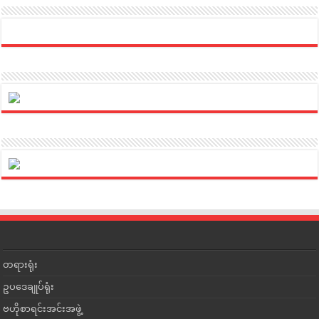
တရားရုံး
ဥပဒေချုပ်ရုံး
ဗဟိုစာရင်းအင်းအဖွဲ့