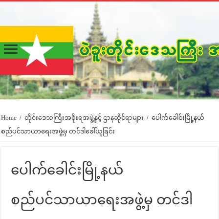
Home
/
တိုင်းဒေသကြီးအစိုးရအဖွဲ့နှင့် ဌာနဆိုင်ရာများ
/
ပေါက်ခေါင်းမြို့နယ်
စည်ပင်သာယာရေးအဖွဲ့မှ တင်ဒါခေါ်ယူခြင်း
ပေါက်ခေါင်းမြို့နယ်
စည်ပင်သာယာရေးအဖွဲ့မှ တင်ဒါ