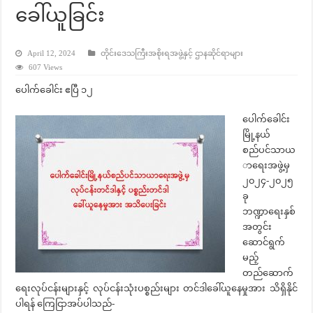
ခေါ်ယူခြင်း
April 12, 2024
တိုင်းဒေသကြီးအစိုးရအဖွဲ့နှင့် ဌာနဆိုင်ရာများ
607 Views
ပေါက်ခေါင်း ဧပြီ ၁၂
ပေါက်ခေါင်း
မြို့နယ်
စည်ပင်သာယ
ာရေးအဖွဲ့မှ
၂၀၂၄-၂၀၂၅
ခု
ဘဏ္ဍာရေးနှစ်
အတွင်း
ဆောင်ရွက်
မည့်
တည်ဆောက်
ရေးလုပ်ငန်းများနှင့် လုပ်ငန်းသုံးပစ္စည်းများ တင်ဒါခေါ်ယူနေမှုအား သိရှိနိုင်
ပါရန် ကြေငြာအပ်ပါသည်-