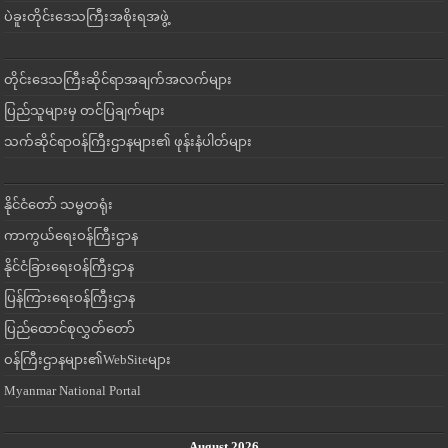
ပဲခူးတိုင်းဒေသကြီးအစိုးရအဖွဲ့
တိုင်းဒေသကြီးဆိုင်ရာအချက်အလက်များ
ပြည်သူများမှ တင်ပြချက်များ
သက်ဆိုင်ရာဝန်ကြီးဌာနများ၏ ဖုန်းနံပါတ်များ
နိုင်ငံတော် သမ္မတရုံး
ကာကွယ်ရေးဝန်ကြီးဌာန
နိုင်ငံခြားရေးဝန်ကြီးဌာန
ပြန်ကြားရေးဝန်ကြီးဌာန
ပြည်ထောင်စုလွှတ်တော်
ဝန်ကြီးဌာနများ၏WebSiteများ
Myanmar National Portal
August 2026