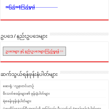
အပြည့်အစုံကြည့်ရှုရန် ———————
ဥပဒေ / နည်းဥပဒေများ
ဥပဒေများ နှင့် နည်းဥပဒေများကြည့်ရှုရန် >>
ဆက်သွယ်ရန်ဖုန်းနံပါတ်များ
ဆေးရုံ / လူနာတင်ယာဉ်
မီးသတ်စခန်းများ၏ ဖုန်းနံပါတ်များ
ရဲစခန်းဖုန်းနံပါတ်များ
ပဲခူးတိုင်းဒေသကြီးအတွင်းရှိ အမြန်လမ်း မီးသတ်နှင့် ရဲစခန်းဖုန်းနံပါတ်များ