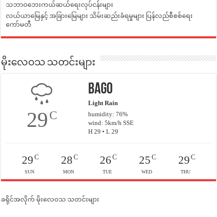
သဘာဝဘေးကယ်ဆယ်ရေးလုပ်ငန်းများ
လယ်ယာမြေနှင့် အခြားမြေများ သိမ်းဆည်းခံရမှုများ ပြန်လည်စီစစ်ရေး
ကော်မတီ
မိုးလေဝသ သတင်းများ
Bago
Light Rain
29
C
humidity: 76%
wind: 5km/h SSE
H 29 • L 29
C
C
C
C
C
29
28
26
25
29
SUN
MON
TUE
WED
THU
ခရိုင်အလိုက် မိုးလေဝသ သတင်းများ