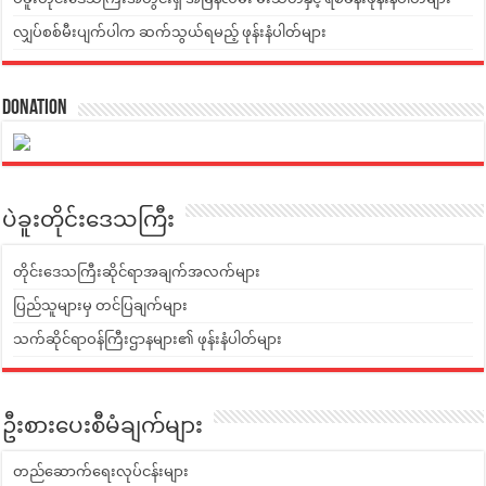
လျှပ်စစ်မီးပျက်ပါက ဆက်သွယ်ရမည့် ဖုန်းနံပါတ်များ
Donation
ပဲခူးတိုင်းဒေသကြီး
တိုင်းဒေသကြီးဆိုင်ရာအချက်အလက်များ
ပြည်သူများမှ တင်ပြချက်များ
သက်ဆိုင်ရာဝန်ကြီးဌာနများ၏ ဖုန်းနံပါတ်များ
ဦးစားပေးစီမံချက်များ
တည်ဆောက်ရေးလုပ်ငန်းများ